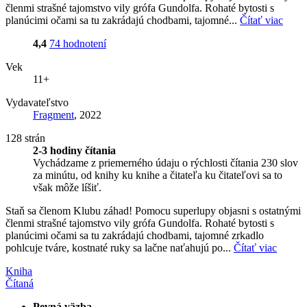
členmi strašné tajomstvo vily grófa Gundolfa. Rohaté bytosti s
planúcimi očami sa tu zakrádajú chodbami, tajomné...
Čítať viac
4,4
74 hodnotení
Vek
11+
Vydavateľstvo
Fragment
, 2022
128 strán
2-3 hodiny čítania
Vychádzame z priemerného údaju o rýchlosti čítania 230 slov
za minútu, od knihy ku knihe a čitateľa ku čitateľovi sa to
však môže líšiť.
Staň sa členom Klubu záhad! Pomocu superlupy objasni s ostatnými
členmi strašné tajomstvo vily grófa Gundolfa. Rohaté bytosti s
planúcimi očami sa tu zakrádajú chodbami, tajomné zrkadlo
pohlcuje tváre, kostnaté ruky sa lačne naťahujú po...
Čítať viac
Kniha
Čítaná
Pevná väzba