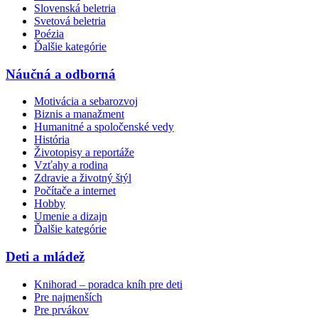
Slovenská beletria
Svetová beletria
Poézia
Ďalšie kategórie
Náučná a odborná
Motivácia a sebarozvoj
Biznis a manažment
Humanitné a spoločenské vedy
História
Životopisy a reportáže
Vzťahy a rodina
Zdravie a životný štýl
Počítače a internet
Hobby
Umenie a dizajn
Ďalšie kategórie
Deti a mládež
Knihorad – poradca kníh pre deti
Pre najmenších
Pre prvákov