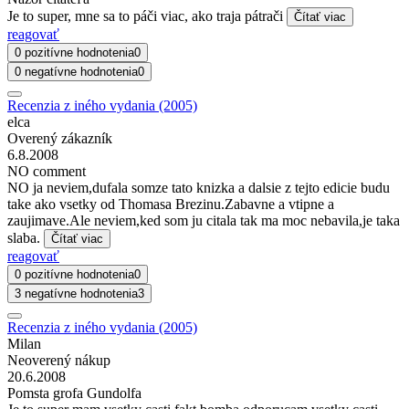
Je to super, mne sa to páči viac, ako traja pátrači
Čítať viac
reagovať
0 pozitívne hodnotenia
0
0 negatívne hodnotenia
0
Recenzia z iného vydania (2005)
elca
Overený zákazník
6.8.2008
NO comment
NO ja neviem,dufala somze tato knizka a dalsie z tejto edicie budu
take ako vsetky od Thomasa Brezinu.Zabavne a vtipne a
zaujimave.Ale neviem,ked som ju citala tak ma moc nebavila,je taka
slaba.
Čítať viac
reagovať
0 pozitívne hodnotenia
0
3 negatívne hodnotenia
3
Recenzia z iného vydania (2005)
Milan
Neoverený nákup
20.6.2008
Pomsta grofa Gundolfa