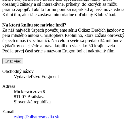
obsahujú záhady a sú interaktívne, príbehy, do ktorých sa môžu
priamo zapojiť. Takúto formu ponúka napríklad aj naša nová edícia
Krimi tím, ale stále zostáva mimoriadne obľúbený Klub záhad.
Na ktorú knihu ste najviac hrdí?
Za náš najväčší úspech považujeme sériu Odkaz Dračích jazdcov z
pera mladého autora Christophera Paoliniho, ktorá zožala obrovský
úspech u nás i v zahraničí. Na celom svete sa predalo 34 miliónov
výtlačkov celej série a práva kúpili do viac ako 50 krajín sveta.
Podľa prvej časti série s názvom Eragon bol aj nakrútený film.
Čítať viac
Obchodný názov
Vydavateľstvo Fragment
Adresa
Mickiewiczova 9
811 07 Bratislava
Slovenská republika
E-mail
eshop@albatrosmedia.sk