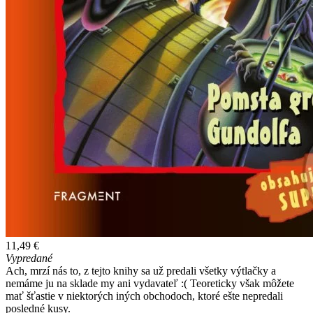
11,49 €
Vypredané
Ach, mrzí nás to, z tejto knihy sa už predali všetky výtlačky a
nemáme ju na sklade my ani vydavateľ :( Teoreticky však môžete
mať šťastie v niektorých iných obchodoch, ktoré ešte nepredali
posledné kusy.