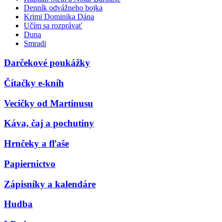
Denník odvážneho bojka
Krimi Dominika Dána
Učím sa rozprávať
Duna
Smradi
Darčekové poukážky
Čítačky e-kníh
Vecičky od Martinusu
Káva, čaj a pochutiny
Hrnčeky a fľaše
Papiernictvo
Zápisníky a kalendáre
Hudba