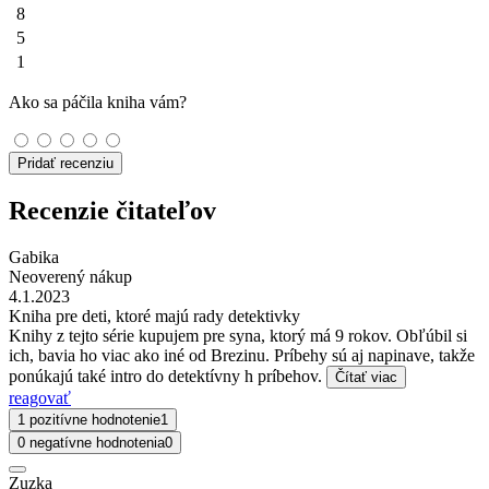
8
5
1
Ako sa páčila kniha vám?
Pridať recenziu
Recenzie čitateľov
Gabika
Neoverený nákup
4.1.2023
Kniha pre deti, ktoré majú rady detektivky
Knihy z tejto série kupujem pre syna, ktorý má 9 rokov. Obľúbil si
ich, bavia ho viac ako iné od Brezinu. Príbehy sú aj napinave, takže
ponúkajú také intro do detektívny h príbehov.
Čítať viac
reagovať
1 pozitívne hodnotenie
1
0 negatívne hodnotenia
0
Zuzka