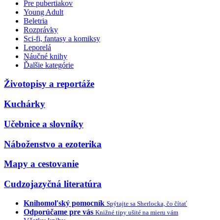
Pre pubertiakov
Young Adult
Beletria
Rozprávky
Sci-fi, fantasy a komiksy
Leporelá
Náučné knihy
Ďalšie kategórie
Životopisy a reportáže
Kuchárky
Učebnice a slovníky
Náboženstvo a ezoterika
Mapy a cestovanie
Cudzojazyčná literatúra
Knihomoľský pomocník
Spýtajte sa Sherlocka, čo čítať
Odporúčame pre vás
Knižné tipy ušité na mieru vám