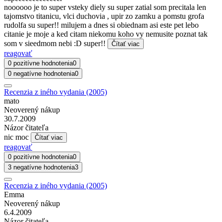
noooooo je to super vsteky diely su super zatial som precitala len
tajomstvo titanicu, vlci duchovia , upir zo zamku a pomstu grofa
rudolfa su super!! milujem a dnes si obiednam asi este pet lebo
citanie je moje a ked citam niekomu koho vy nemusite poznat tak
som v sieedmom nebi :D super!!
Čítať viac
reagovať
0 pozitívne hodnotenia
0
0 negatívne hodnotenia
0
Recenzia z iného vydania (2005)
mato
Neoverený nákup
30.7.2009
Názor čitateľa
nic moc
Čítať viac
reagovať
0 pozitívne hodnotenia
0
3 negatívne hodnotenia
3
Recenzia z iného vydania (2005)
Emma
Neoverený nákup
6.4.2009
Názor čitateľa