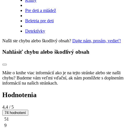
Knihy
Pre deti a mládež
Beletria pre deti
Detektívky
Našli ste chybu alebo škodlivý obsah?
Dajte nám, prosím, vedieť!
Nahlásiť chybu alebo škodlivý obsah
Máte o knihe viac informácií ako je na tejto stránke alebo ste našli
chybu? Budeme vám veľmi vďační, ak nám pomôžete s doplnením
informácií na našich stránkach.
Hodnotenia
4,4
/ 5
74 hodnotení
51
9