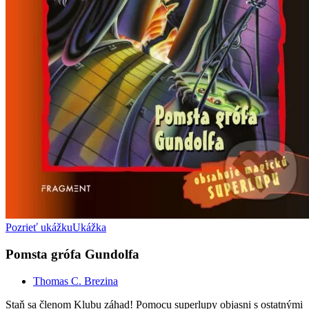
Pozrieť ukážku
Ukážka
Pomsta grófa Gundolfa
Thomas C. Brezina
Staň sa členom Klubu záhad! Pomocu superlupy objasni s ostatnými