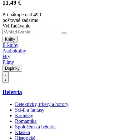
11,49 €
Pri nákupe nad 49 €
poštovné zadarmo
Vyhľadávanie
Knihy
E-knihy
Audioknihy
Hry
Filmy
Doplnky
Beletria
Detektívky, trilery a horory
Sci-fi a fantasy
Komiksy
Romantika
Spoločenská beletria
Klasika
Historické