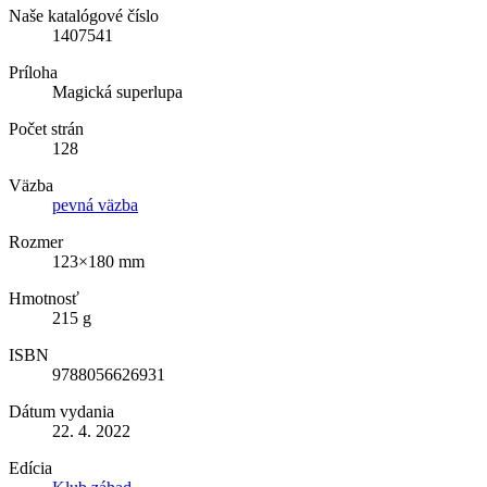
Naše katalógové číslo
1407541
Príloha
Magická superlupa
Počet strán
128
Väzba
pevná väzba
Rozmer
123×180 mm
Hmotnosť
215 g
ISBN
9788056626931
Dátum vydania
22. 4. 2022
Edícia