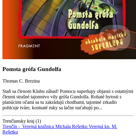
Pomsta grófa Gundolfa
Thomas C. Brezina
Staň sa členom Klubu záhad! Pomocu superlupy objasni s ostatnými
členmi strašné tajomstvo vily grófa Gundolfa. Rohaté bytosti s
planúcimi očami sa tu zakrádajú chodbami, tajomné zrkadlo
pohlcuje tváre, kostnaté ruky sa lačne naťahujú po...
Trenčiansky kraj (1)
Trenčín -
Verejná knižnica Michala Rešetku
Verejná kn. M.
Rešetku