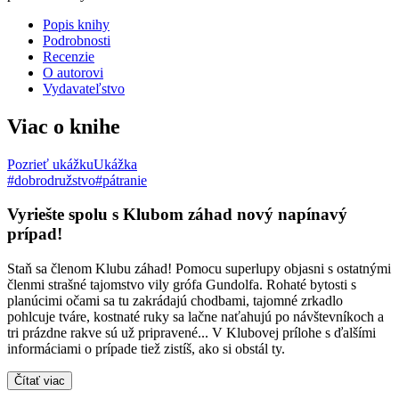
Popis knihy
Podrobnosti
Recenzie
O autorovi
Vydavateľstvo
Viac o knihe
Pozrieť ukážku
Ukážka
#dobrodružstvo
#pátranie
Vyriešte spolu s Klubom záhad nový napínavý
prípad!
Staň sa členom Klubu záhad! Pomocu superlupy objasni s ostatnými
členmi strašné tajomstvo vily grófa Gundolfa. Rohaté bytosti s
planúcimi očami sa tu zakrádajú chodbami, tajomné zrkadlo
pohlcuje tváre, kostnaté ruky sa lačne naťahujú po návštevníkoch a
tri prázdne rakve sú už pripravené... V Klubovej prílohe s ďalšími
informáciami o prípade tiež zistíš, ako si obstál ty.
Čítať viac