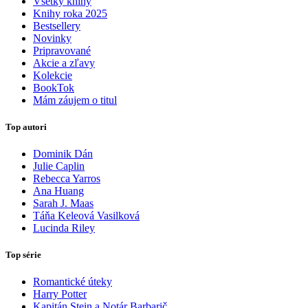
Všetky knihy
Knihy roka 2025
Bestsellery
Novinky
Pripravované
Akcie a zľavy
Kolekcie
BookTok
Mám záujem o titul
Top autori
Dominik Dán
Julie Caplin
Rebecca Yarros
Ana Huang
Sarah J. Maas
Táňa Keleová Vasilková
Lucinda Riley
Top série
Romantické úteky
Harry Potter
Kapitán Stein a Notár Barbarič