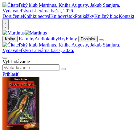
Doručenie
Kníhkupectvá
Knihovrátok
Poukážky
Knižný blog
Kontakt
E-knihy
Audioknihy
Hry
Filmy
Knihy
Doplnky
Vyhľadávanie
Prihlásiť