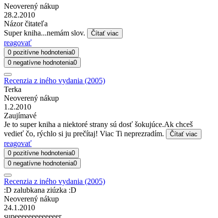
Neoverený nákup
28.2.2010
Názor čitateľa
Super kniha...nemám slov.
Čítať viac
reagovať
0 pozitívne hodnotenia
0
0 negatívne hodnotenia
0
Recenzia z iného vydania (2005)
Terka
Neoverený nákup
1.2.2010
Zaujímavé
Je to super kniha a niektoré strany sú dosť šokujúce.Ak chceš
vedieť čo, rýchlo si ju prečítaj! Viac Ti neprezradím.
Čítať viac
reagovať
0 pozitívne hodnotenia
0
0 negatívne hodnotenia
0
Recenzia z iného vydania (2005)
:D zalubkana ziúzka :D
Neoverený nákup
24.1.2010
supeeeeeeeeeeeeer