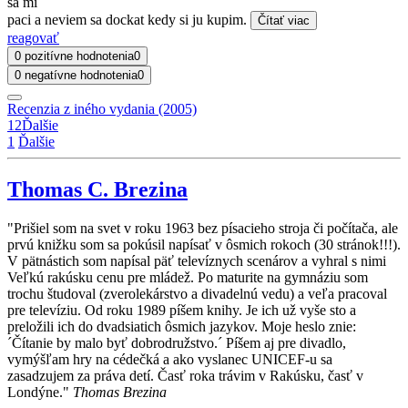
sa mi
paci a neviem sa dockat kedy si ju kupim.
Čítať viac
reagovať
0 pozitívne hodnotenia
0
0 negatívne hodnotenia
0
Recenzia z iného vydania (2005)
1
2
Ďalšie
1
Ďalšie
Thomas C. Brezina
"Prišiel som na svet v roku 1963 bez písacieho stroja či počítača, ale
prvú knižku som sa pokúsil napísať v ôsmich rokoch (30 stránok!!!).
V pätnástich som napísal päť televíznych scenárov a vyhral s nimi
Veľkú rakúsku cenu pre mládež. Po maturite na gymnáziu som
trochu študoval (zverolekárstvo a divadelnú vedu) a veľa pracoval
pre televíziu. Od roku 1989 píšem knihy. Je ich už vyše sto a
preložili ich do dvadsiatich ôsmich jazykov. Moje heslo znie:
´Čítanie by malo byť dobrodružstvo.´ Píšem aj pre divadlo,
vymýšľam hry na cédečká a ako vyslanec UNICEF-u sa
zasadzujem za práva detí. Časť roka trávim v Rakúsku, časť v
Londýne."
Thomas Brezina