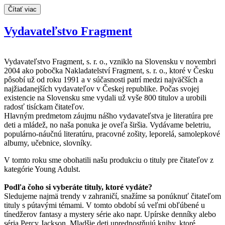
Čítať viac
Vydavateľstvo Fragment
Vydavateľstvo Fragment, s. r. o., vzniklo na Slovensku v novembri
2004 ako pobočka Nakladatelství Fragment, s. r. o., ktoré v Česku
pôsobí už od roku 1991 a v súčasnosti patrí medzi najväčších a
najžiadanejších vydavateľov v Českej republike. Počas svojej
existencie na Slovensku sme vydali už vyše 800 titulov a urobili
radosť tisíckam čitateľov.
Hlavným predmetom záujmu nášho vydavateľstva je literatúra pre
deti a mládež, no naša ponuka je oveľa širšia. Vydávame beletriu,
populárno-náučnú literatúru, pracovné zošity, leporelá, samolepkové
albumy, učebnice, slovníky.
V tomto roku sme obohatili našu produkciu o tituly pre čitateľov z
kategórie Young Adulst.
Podľa čoho si vyberáte tituly, ktoré vydáte?
Sledujeme najmä trendy v zahraničí, snažíme sa ponúknuť čitateľom
tituly s pútavými témami. V tomto období sú veľmi obľúbené u
tínedžerov fantasy a mystery série ako napr. Upírske denníky alebo
séria Percy Jackson. Mladšie deti uprednostňujú knihy, ktoré