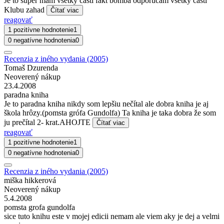
Je to super mam vsetky casti fakt bomba odporucam vsetky casti
Klubu zahad
Čítať viac
reagovať
1 pozitívne hodnotenie
1
0 negatívne hodnotenia
0
Recenzia z iného vydania (2005)
Tomaš Dzurenda
Neoverený nákup
23.4.2008
paradna kniha
Je to paradna kniha nikdy som lepšiu nečítal ale dobra kniha je aj
škola hrôzy.(pomsta grófa Gundolfa) Ta kniha je taka dobra že som
ju prečítal 2- krat.AHOJTE
Čítať viac
reagovať
1 pozitívne hodnotenie
1
0 negatívne hodnotenia
0
Recenzia z iného vydania (2005)
miška hikkerová
Neoverený nákup
5.4.2008
pomsta grofa gundolfa
sice tuto knihu este v mojej edicii nemam ale viem aky je dej a velmi