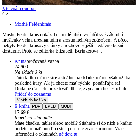
Vtělená moudrost
CZ
Moshé Feldenkrais
Moshé Feldenkrais dokázal na malé ploše vyjádřit své základní
myšlenky velmi pregnantním a srozumitelným způsobem. A přece
nebyly Feldenkraisovy články a rozhovory ještě nedávno běžně
dostupné. Proto se editorka Elizabeth Beringerová...
Kniha
brožovaná väzba
24,90 €
Na sklade 3 ks
Túto knihu máme síce aktuálne na sklade, máme však už iba
posledné kusy. Ak ju chcete mať rýchlo, ponáhľajte sa!
Dodanie ďalších môže trvať dlhšie, zvyčajne do šiestich dní.
Pridať do zoznamu
Vložiť do košíka
E-kniha
PDF
EPUB
MOBI
17,69 €
Ihneď na stiahnutie
Máte čítačku, tablet alebo mobil? Stiahnite si do nich e-knihu:
budete ju mať hneď a ešte aj ušetríte život stromom. Viac
informácii o e-knihách
nájdete tu
.