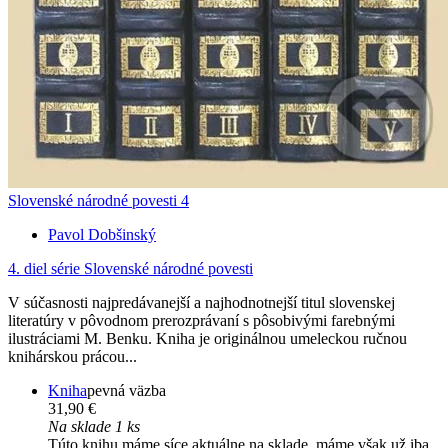
Slovenské národné povesti 4
Pavol Dobšinský
4. diel série
Slovenské národné povesti
V súčasnosti najpredávanejší a najhodnotnejší titul slovenskej
literatúry v pôvodnom prerozprávaní s pôsobivými farebnými
ilustráciami M. Benku. Kniha je originálnou umeleckou ručnou
knihárskou prácou...
Kniha
pevná väzba
31,90 €
Na sklade 1 ks
Túto knihu máme síce aktuálne na sklade, máme však už iba