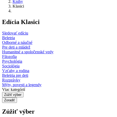
Knihy
Klasici
Edícia Klasici
Sledovať edíciu
Beletria
Odborné a náučné
Pre deti a mládež
Humanitné a spoločenské vedy
Filozofia
Psychológia
Sociológia
Vzťahy a rodina
Beletria pre deti
Rozprávky
Mýty, povesti a legendy
Viac kategórií
Zúžiť výber
Zoradiť
Zúžiť výber