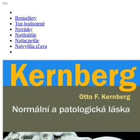
Bestsellery
Top hodnotené
Novinky
Najdrahšie
Najlacnejšie
Najvyššia zľava