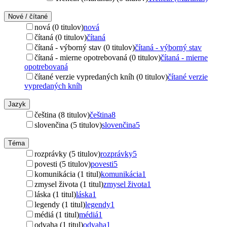
Nové / čítané
nová (0 titulov)
nová
čítaná (0 titulov)
čítaná
čítaná - výborný stav (0 titulov)
čítaná - výborný stav
čítaná - mierne opotrebovaná (0 titulov)
čítaná - mierne
opotrebovaná
čítané verzie vypredaných kníh (0 titulov)
čítané verzie
vypredaných kníh
Jazyk
čeština (8 titulov)
čeština
8
slovenčina (5 titulov)
slovenčina
5
Téma
rozprávky (5 titulov)
rozprávky
5
povesti (5 titulov)
povesti
5
komunikácia (1 titul)
komunikácia
1
zmysel života (1 titul)
zmysel života
1
láska (1 titul)
láska
1
legendy (1 titul)
legendy
1
médiá (1 titul)
médiá
1
odvaha (1 titul)
odvaha
1