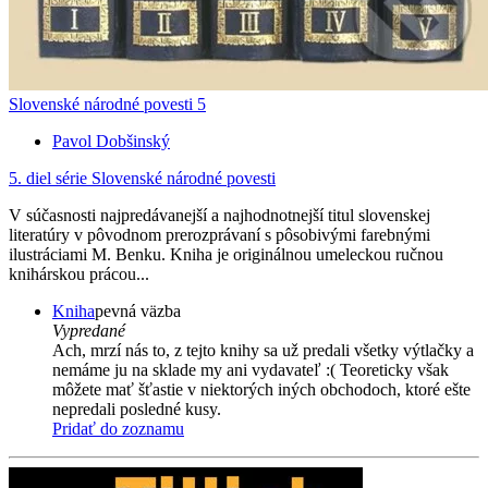
Slovenské národné povesti 5
Pavol Dobšinský
5. diel série
Slovenské národné povesti
V súčasnosti najpredávanejší a najhodnotnejší titul slovenskej
literatúry v pôvodnom prerozprávaní s pôsobivými farebnými
ilustráciami M. Benku. Kniha je originálnou umeleckou ručnou
knihárskou prácou...
Kniha
pevná väzba
Vypredané
Ach, mrzí nás to, z tejto knihy sa už predali všetky výtlačky a
nemáme ju na sklade my ani vydavateľ :( Teoreticky však
môžete mať šťastie v niektorých iných obchodoch, ktoré ešte
nepredali posledné kusy.
Pridať do zoznamu