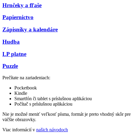
Hrnčeky a fľaše
Papiernictvo
Zápisníky a kalendáre
Hudba
LP platne
Puzzle
Prečítate na zariadeniach:
Pocketbook
Kindle
Smartfón či tablet s príslušnou aplikáciou
Počítač s príslušnou aplikáciou
Nie je možné meniť veľkosť písma, formát je preto vhodný skôr pre
väčšie obrazovky.
Viac informácií v
našich návodoch