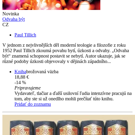
Novinka
Odvaha být
CZ
Paul Tillich
V jednom z nejvlivnějších děl moderní teologie a filozofie z roku
1952 Paul Tillich zkoumá povahu bytí, úzkosti a odvahy. „Odvaha
být“ znamená schopnost postavit se nebytí. Autor ukazuje, jak se
různé podoby úzkosti objevovaly v dějinách západního...
Kniha
brožovaná väzba
18,88 €
-14 %
Pripravujeme
Vydavateľ, tlačiar a ďalší usilovní ľudia intenzívne pracujú na
tom, aby ste si už onedlho mohli prečítať túto knihu.
Pridať do zoznamu