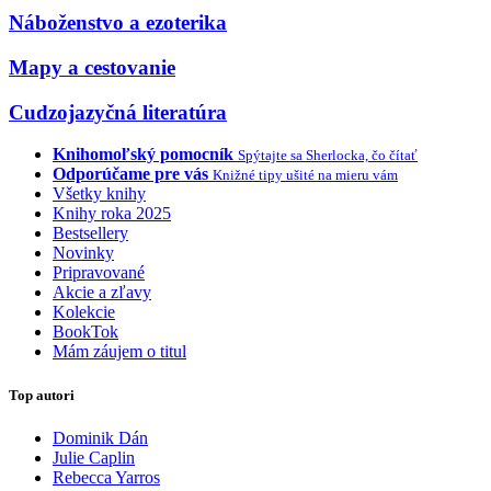
Náboženstvo a ezoterika
Mapy a cestovanie
Cudzojazyčná literatúra
Knihomoľský pomocník
Spýtajte sa Sherlocka, čo čítať
Odporúčame pre vás
Knižné tipy ušité na mieru vám
Všetky knihy
Knihy roka 2025
Bestsellery
Novinky
Pripravované
Akcie a zľavy
Kolekcie
BookTok
Mám záujem o titul
Top autori
Dominik Dán
Julie Caplin
Rebecca Yarros