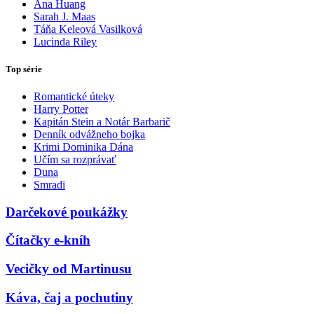
Ana Huang
Sarah J. Maas
Táňa Keleová Vasilková
Lucinda Riley
Top série
Romantické úteky
Harry Potter
Kapitán Stein a Notár Barbarič
Denník odvážneho bojka
Krimi Dominika Dána
Učím sa rozprávať
Duna
Smradi
Darčekové poukážky
Čítačky e-kníh
Vecičky od Martinusu
Káva, čaj a pochutiny