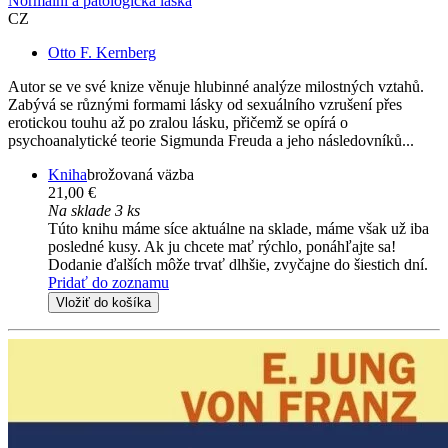
Normální a patologická láska
CZ
Otto F. Kernberg
Autor se ve své knize věnuje hlubinné analýze milostných vztahů.
Zabývá se různými formami lásky od sexuálního vzrušení přes
erotickou touhu až po zralou lásku, přičemž se opírá o
psychoanalytické teorie Sigmunda Freuda a jeho následovníků...
Kniha
brožovaná väzba
21,00 €
Na sklade 3 ks
Túto knihu máme síce aktuálne na sklade, máme však už iba
posledné kusy. Ak ju chcete mať rýchlo, ponáhľajte sa!
Dodanie ďalších môže trvať dlhšie, zvyčajne do šiestich dní.
Pridať do zoznamu
Vložiť do košíka