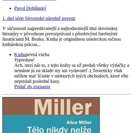
Pavol Dobšinský
1. diel série
Slovenské národné povesti
V súčasnosti najpredávanejší a najhodnotnejší titul slovenskej
literatúry v pôvodnom prerozprávaní s pôsobivými farebnými
ilustráciami M. Benku. Kniha je originálnou umeleckou ručnou
knihárskou prácou...
Kniha
pevná väzba
Vypredané
Ach, mrzí nás to, z tejto knihy sa už predali všetky výtlačky a
nemáme ju na sklade my ani vydavateľ :( Teoreticky však
môžete mať šťastie v niektorých iných obchodoch, ktoré ešte
nepredali posledné kusy.
Pridať do zoznamu