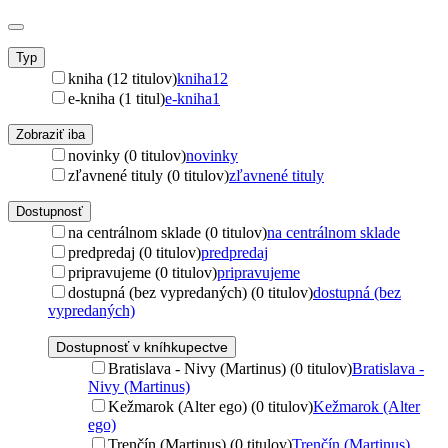
Typ
kniha (12 titulov)
kniha
12
e-kniha (1 titul)
e-kniha
1
Zobraziť iba
novinky (0 titulov)
novinky
zľavnené tituly (0 titulov)
zľavnené tituly
Dostupnosť
na centrálnom sklade (0 titulov)
na centrálnom sklade
predpredaj (0 titulov)
predpredaj
pripravujeme (0 titulov)
pripravujeme
dostupná (bez vypredaných) (0 titulov)
dostupná (bez
vypredaných)
Dostupnosť v kníhkupectve
Bratislava - Nivy (Martinus) (0 titulov)
Bratislava -
Nivy (Martinus)
Kežmarok (Alter ego) (0 titulov)
Kežmarok (Alter
ego)
Trenčín (Martinus) (0 titulov)
Trenčín (Martinus)