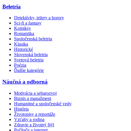
Beletria
Detektívky, trilery a horory
Sci-fi a fantasy
Komiksy
Romantika
Spoločenská beletria
Klasika
Historické
Slovenská beletria
Svetová beletria
Poézia
Ďalšie kategórie
Náučná a odborná
Motivácia a sebarozvoj
Biznis a manažment
Humanitné a spoločenské vedy
História
Životopisy a reportáže
Vzťahy a rodina
Zdravie a životný štýl
Počítače a internet