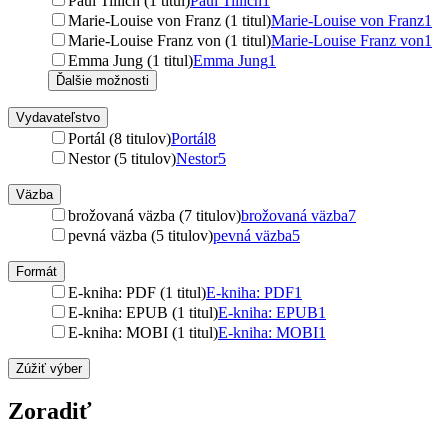
Paul Tillich (1 titul)
Paul Tillich
1
Marie-Louise von Franz (1 titul)
Marie-Louise von Franz
1
Marie-Louise Franz von (1 titul)
Marie-Louise Franz von
1
Emma Jung (1 titul)
Emma Jung
1
Ďalšie možnosti
Vydavateľstvo
Portál (8 titulov)
Portál
8
Nestor (5 titulov)
Nestor
5
Väzba
brožovaná väzba (7 titulov)
brožovaná väzba
7
pevná väzba (5 titulov)
pevná väzba
5
Formát
E-kniha: PDF (1 titul)
E-kniha: PDF
1
E-kniha: EPUB (1 titul)
E-kniha: EPUB
1
E-kniha: MOBI (1 titul)
E-kniha: MOBI
1
Zúžiť výber
Zoradiť