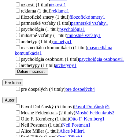
úzkosti (1 titul)
úzkosti
1
reklama (1 titul)
reklama
1
filozofické smery (1 titul)
filozofické smery
1
partnerské vzťahy (1 titul)
partnerské vzťahy
1
psychológia (1 titul)
psychológia
1
milostné vzťahy (1 titul)
milostné vzťahy
1
archetyp (1 titul)
archetyp
1
masmediálna komunikácia (1 titul)
masmediálna
komunikácia
1
psychológia osobnosti (1 titul)
psychológia osobnosti
1
archetypy (1 titul)
archetypy
1
Ďalšie možnosti
Pre koho
pre dospelých (4 tituly)
pre dospelých
4
Autor
Pavol Dobšinský (5 titulov)
Pavol Dobšinský
5
Moshé Feldenkrais (2 tituly)
Moshé Feldenkrais
2
Otto F. Kernberg (1 titul)
Otto F. Kernberg
1
Neil Postman (1 titul)
Neil Postman
1
Alice Miller (1 titul)
Alice Miller
1