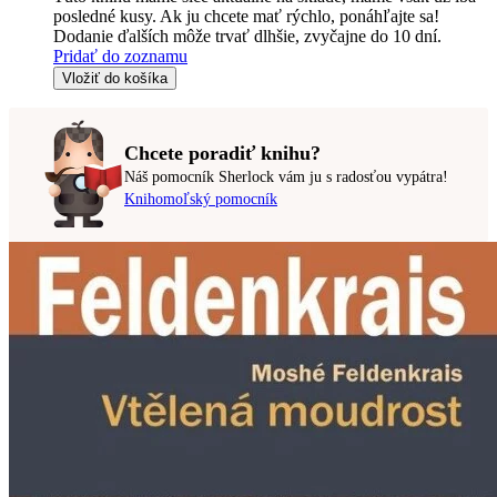
posledné kusy. Ak ju chcete mať rýchlo, ponáhľajte sa!
Dodanie ďalších môže trvať dlhšie, zvyčajne do 10 dní.
Pridať do zoznamu
Vložiť do košíka
Chcete poradiť knihu?
Náš pomocník Sherlock vám ju s radosťou vypátra!
Knihomoľský pomocník