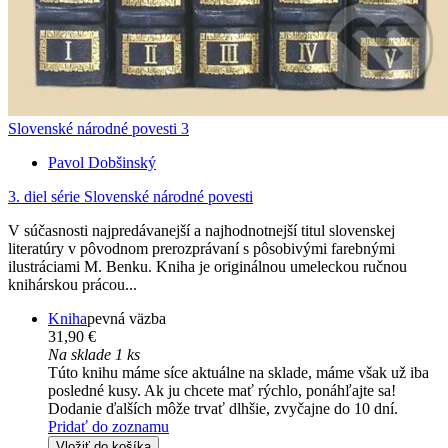
Slovenské národné povesti 3
Pavol Dobšinský
3. diel série
Slovenské národné povesti
V súčasnosti najpredávanejší a najhodnotnejší titul slovenskej
literatúry v pôvodnom prerozprávaní s pôsobivými farebnými
ilustráciami M. Benku. Kniha je originálnou umeleckou ručnou
knihárskou prácou...
Kniha
pevná väzba
31,90 €
Na sklade 1 ks
Túto knihu máme síce aktuálne na sklade, máme však už iba
posledné kusy. Ak ju chcete mať rýchlo, ponáhľajte sa!
Dodanie ďalších môže trvať dlhšie, zvyčajne do 10 dní.
Pridať do zoznamu
Vložiť do košíka