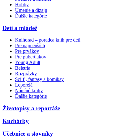
Hobby
Umenie a dizajn
Ďalšie kategórie
Deti a mládež
Knihorad – poradca kníh pre deti
Pre najmenších
Pre prvákov
Pre pubertiakov
Young Adult
Beletria
Rozprávky
Sci-fi, fantasy a komiksy
Leporelá
Náučné knihy
Ďalšie kategórie
Životopisy a reportáže
Kuchárky
Učebnice a slovníky