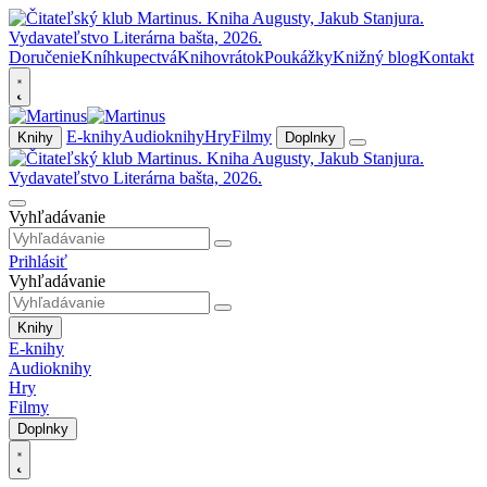
Doručenie
Kníhkupectvá
Knihovrátok
Poukážky
Knižný blog
Kontakt
E-knihy
Audioknihy
Hry
Filmy
Knihy
Doplnky
Vyhľadávanie
Prihlásiť
Vyhľadávanie
Knihy
E-knihy
Audioknihy
Hry
Filmy
Doplnky