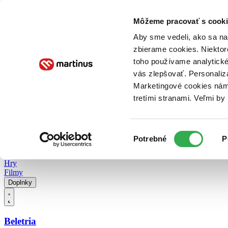
Doručenie
Kníhkupectvá
Knihovrátok
Poukážky
Knižný blog
Kontakt
Môžeme pracovať s cooki
Aby sme vedeli, ako sa na 
zbierame cookies. Niektor
E-knihy
Audioknihy
Hry
Filmy
Knihy
Doplnky
toho používame analytické
vás zlepšovať. Personaliz
Vyhľadávanie
Marketingové cookies nám 
tretími stranami. Veľmi b
Prihlásiť
Vyhľadávanie
Výber
Knihy
Potrebné
P
súhlasu
E-knihy
Audioknihy
Hry
Filmy
Doplnky
Beletria