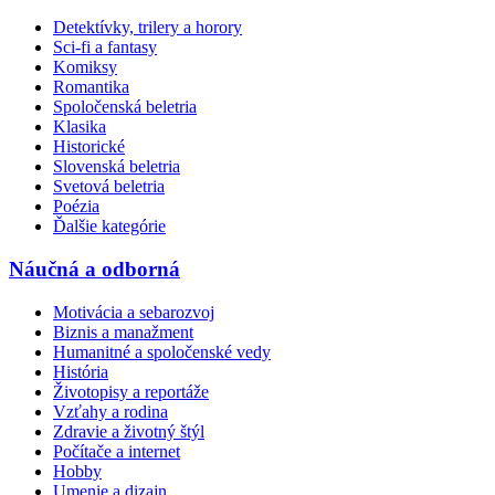
Detektívky, trilery a horory
Sci-fi a fantasy
Komiksy
Romantika
Spoločenská beletria
Klasika
Historické
Slovenská beletria
Svetová beletria
Poézia
Ďalšie kategórie
Náučná a odborná
Motivácia a sebarozvoj
Biznis a manažment
Humanitné a spoločenské vedy
História
Životopisy a reportáže
Vzťahy a rodina
Zdravie a životný štýl
Počítače a internet
Hobby
Umenie a dizajn