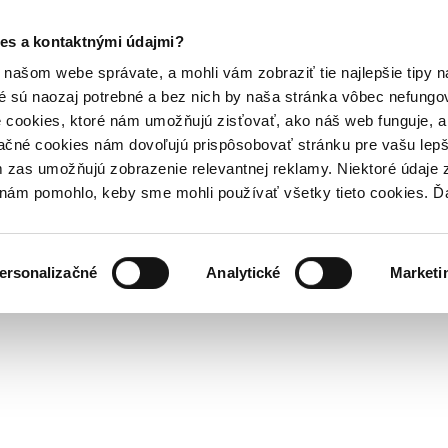
es a kontaktnými údajmi?
našom webe správate, a mohli vám zobraziť tie najlepšie tipy n
é sú naozaj potrebné a bez nich by naša stránka vôbec nefung
 cookies, ktoré nám umožňujú zisťovať, ako náš web funguje, a 
ačné cookies nám dovoľujú prispôsobovať stránku pre vašu lepši
zas umožňujú zobrazenie relevantnej reklamy. Niektoré údaje z
y nám pomohlo, keby sme mohli používať všetky tieto cookies. 
ersonalizačné
Analytické
Marketi