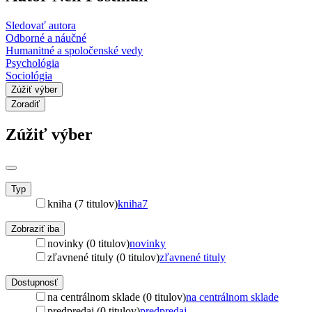
Sledovať autora
Odborné a náučné
Humanitné a spoločenské vedy
Psychológia
Sociológia
Zúžiť výber
Zoradiť
Zúžiť výber
Typ
kniha (7 titulov)
kniha
7
Zobraziť iba
novinky (0 titulov)
novinky
zľavnené tituly (0 titulov)
zľavnené tituly
Dostupnosť
na centrálnom sklade (0 titulov)
na centrálnom sklade
predpredaj (0 titulov)
predpredaj