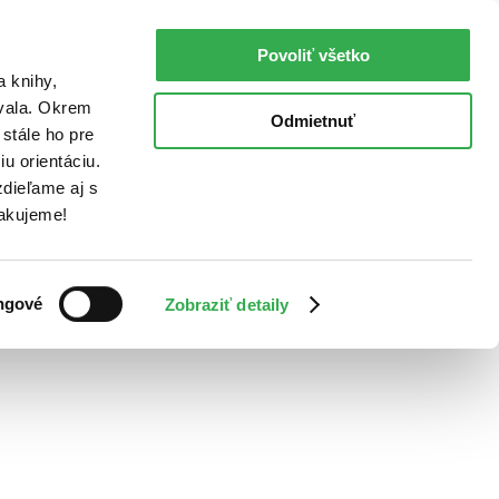
Povoliť všetko
a knihy,
ovala. Okrem
Odmietnuť
stále ho pre
u orientáciu.
dieľame aj s
Ďakujeme!
ngové
Zobraziť detaily