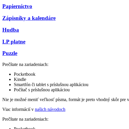
Papiernictvo
Zápisníky a kalendáre
Hudba
LP platne
Puzzle
Prečítate na zariadeniach:
Pocketbook
Kindle
Smartfón či tablet s príslušnou aplikáciou
Počítač s príslušnou aplikáciou
Nie je možné meniť veľkosť písma, formát je preto vhodný skôr pre 
Viac informácií v
našich návodoch
Prečítate na zariadeniach:
Pocketbook