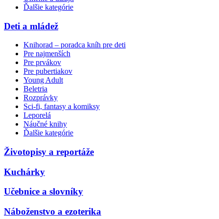
Ďalšie kategórie
Deti a mládež
Knihorad – poradca kníh pre deti
Pre najmenších
Pre prvákov
Pre pubertiakov
Young Adult
Beletria
Rozprávky
Sci-fi, fantasy a komiksy
Leporelá
Náučné knihy
Ďalšie kategórie
Životopisy a reportáže
Kuchárky
Učebnice a slovníky
Náboženstvo a ezoterika