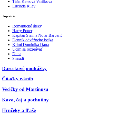
Táňa Keleová Vasilková
Lucinda Riley
Top série
Romantické úteky
Harry Potter
Kapitán Stein a Notár Barbarič
Denník odvážneho bojka
Krimi Dominika Dána
Učím sa rozprávať
Duna
Smradi
Darčekové poukážky
Čítačky e-kníh
Vecičky od Martinusu
Káva, čaj a pochutiny
Hrnčeky a fľaše