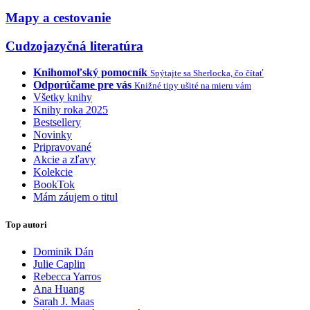
Mapy a cestovanie
Cudzojazyčná literatúra
Knihomoľský pomocník
Spýtajte sa Sherlocka, čo čítať
Odporúčame pre vás
Knižné tipy ušité na mieru vám
Všetky knihy
Knihy roka 2025
Bestsellery
Novinky
Pripravované
Akcie a zľavy
Kolekcie
BookTok
Mám záujem o titul
Top autori
Dominik Dán
Julie Caplin
Rebecca Yarros
Ana Huang
Sarah J. Maas