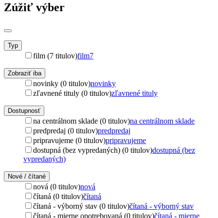
Zúžiť výber
Typ
film (7 titulov)
film
7
Zobraziť iba
novinky (0 titulov)
novinky
zľavnené tituly (0 titulov)
zľavnené tituly
Dostupnosť
na centrálnom sklade (0 titulov)
na centrálnom sklade
predpredaj (0 titulov)
predpredaj
pripravujeme (0 titulov)
pripravujeme
dostupná (bez vypredaných) (0 titulov)
dostupná (bez
vypredaných)
Nové / čítané
nová (0 titulov)
nová
čítaná (0 titulov)
čítaná
čítaná - výborný stav (0 titulov)
čítaná - výborný stav
čítaná - mierne opotrebovaná (0 titulov)
čítaná - mierne