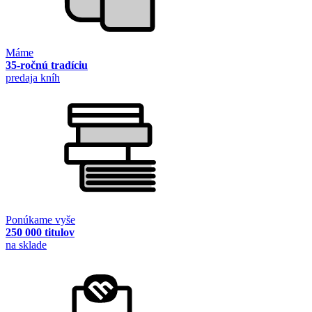
Máme
35-ročnú tradíciu
predaja kníh
Ponúkame vyše
250 000 titulov
na sklade