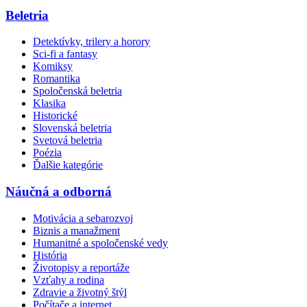
Beletria
Detektívky, trilery a horory
Sci-fi a fantasy
Komiksy
Romantika
Spoločenská beletria
Klasika
Historické
Slovenská beletria
Svetová beletria
Poézia
Ďalšie kategórie
Náučná a odborná
Motivácia a sebarozvoj
Biznis a manažment
Humanitné a spoločenské vedy
História
Životopisy a reportáže
Vzťahy a rodina
Zdravie a životný štýl
Počítače a internet