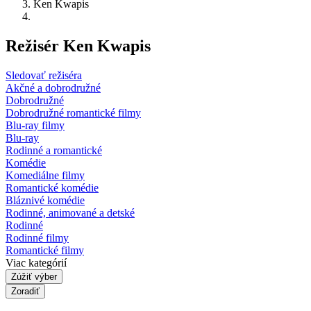
Ken Kwapis
Režisér Ken Kwapis
Sledovať režiséra
Akčné a dobrodružné
Dobrodružné
Dobrodružné romantické filmy
Blu-ray filmy
Blu-ray
Rodinné a romantické
Komédie
Komediálne filmy
Romantické komédie
Bláznivé komédie
Rodinné, animované a detské
Rodinné
Rodinné filmy
Romantické filmy
Viac kategórií
Zúžiť výber
Zoradiť