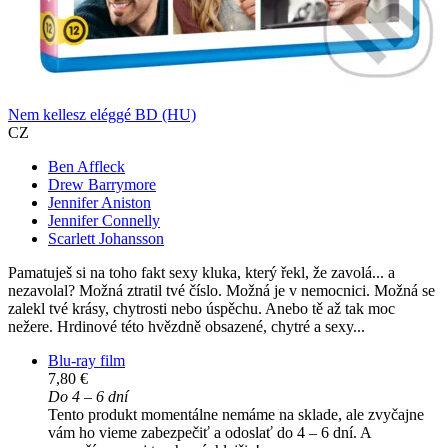
Nem kellesz eléggé BD (HU)
CZ
Ben Affleck
Drew Barrymore
Jennifer Aniston
Jennifer Connelly
Scarlett Johansson
Pamatuješ si na toho fakt sexy kluka, který řekl, že zavolá... a
nezavolal? Možná ztratil tvé číslo. Možná je v nemocnici. Možná se
zalekl tvé krásy, chytrosti nebo úspěchu. Anebo tě až tak moc
nežere. Hrdinové této hvězdně obsazené, chytré a sexy...
Blu-ray film
7,80 €
Do 4 – 6 dní
Tento produkt momentálne nemáme na sklade, ale zvyčajne
vám ho vieme zabezpečiť a odoslať do 4 – 6 dní. A