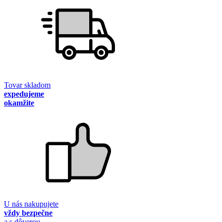
Tovar skladom
expedujeme
okamžite
U nás nakupujete
vždy bezpečne
a s dôverou