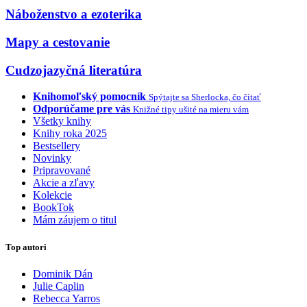
Náboženstvo a ezoterika
Mapy a cestovanie
Cudzojazyčná literatúra
Knihomoľský pomocník
Spýtajte sa Sherlocka, čo čítať
Odporúčame pre vás
Knižné tipy ušité na mieru vám
Všetky knihy
Knihy roka 2025
Bestsellery
Novinky
Pripravované
Akcie a zľavy
Kolekcie
BookTok
Mám záujem o titul
Top autori
Dominik Dán
Julie Caplin
Rebecca Yarros