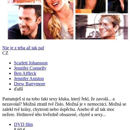
Nie je z teba až tak paf
CZ
Scarlett Johansson
Jennifer Connelly
Ben Affleck
Jennifer Aniston
Drew Barrymore
ďalší
Pamatuješ si na toho fakt sexy kluka, který řekl, že zavolá... a
nezavolal? Možná ztratil tvé číslo. Možná je v nemocnici. Možná se
zalekl tvé krásy, chytrosti nebo úspěchu. Anebo tě až tak moc
nežere. Hrdinové této hvězdně obsazené, chytré a sexy...
DVD film
8,60 €