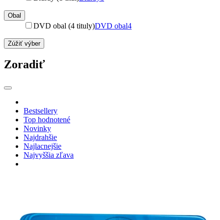
Obal
DVD obal (4 tituly)
DVD obal
4
Zúžiť výber
Zoradiť
Bestsellery
Top hodnotené
Novinky
Najdrahšie
Najlacnejšie
Najvyššia zľava