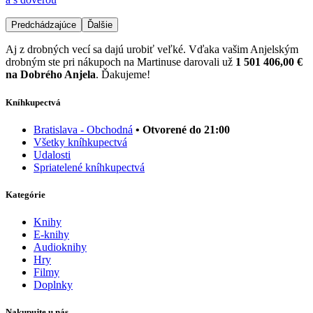
Predchádzajúce
Ďalšie
Aj z drobných vecí sa dajú urobiť veľké. Vďaka vašim Anjelským
drobným ste pri nákupoch na Martinuse darovali už
1 501 406,00 €
na Dobrého Anjela
. Ďakujeme!
Kníhkupectvá
Bratislava - Obchodná
• Otvorené do 21:00
Všetky kníhkupectvá
Udalosti
Spriatelené kníhkupectvá
Kategórie
Knihy
E-knihy
Audioknihy
Hry
Filmy
Doplnky
Nakupujte u nás