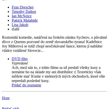
Fran Drescher
Timothy Dalton
Ian McNeice
Patrick Malahide
Lisa Jakub
ďalší
Roztomilá komedie, natáčená na českém zámku Sychrov, o půvabné
dívce z Quenns pozvané do země slovanského tyrana! Kadeřnice
Joy Millerová se totiž chopí neočekávané šance, kterou jí nabídne
vládce vzdálené Slovecie...
DVD film
Vypredané
Ach, mrzí nás to, z tohto filmu sa už predali všetky kusy a
nemáme ho na sklade my ani distribútor :( Teoreticky však
môžete mať šťastie v niektorých iných obchodoch, ktoré ešte
nepredali posledné kusy.
Pridať do zoznamu
Hore
Pridať citát