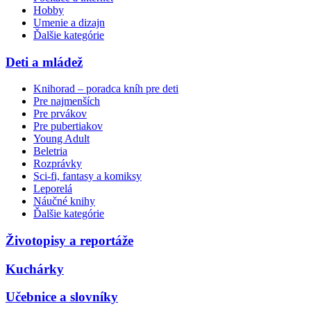
Hobby
Umenie a dizajn
Ďalšie kategórie
Deti a mládež
Knihorad – poradca kníh pre deti
Pre najmenších
Pre prvákov
Pre pubertiakov
Young Adult
Beletria
Rozprávky
Sci-fi, fantasy a komiksy
Leporelá
Náučné knihy
Ďalšie kategórie
Životopisy a reportáže
Kuchárky
Učebnice a slovníky