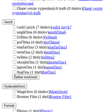
opotrebovaná
čítané verzie vypredaných kníh (0 titulov)
čítané verzie
vypredaných kníh
Jazyk
cudzí jazyk (7 titulov)
cudzí jazyk
7
angličtina (6 titulov)
angličtina
6
čeština (6 titulov)
čeština
6
poľština (4 tituly)
poľština
4
maďarčina (3 tituly)
maďarčina
3
nemčina (2 tituly)
nemčina
2
ruština (2 tituly)
ruština
2
ukrajinčina (1 titul)
ukrajinčina
1
japončina (1 titul)
japončina
1
thajčina (1 titul)
thajčina
1
Ďalšie možnosti
Vydavateľstvo
Magicbox (6 titulov)
Magicbox
6
Bonton Film (1 titul)
Bonton Film
1
Formát
Bluray (1 titul)
Bluray
1