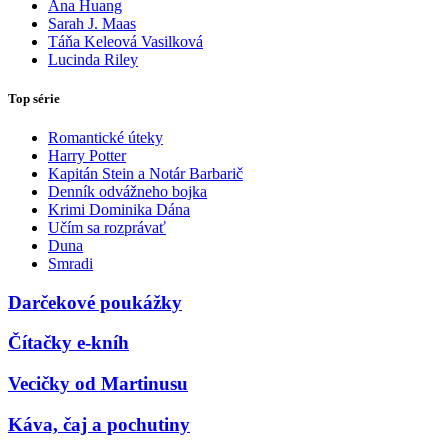
Ana Huang
Sarah J. Maas
Táňa Keleová Vasilková
Lucinda Riley
Top série
Romantické úteky
Harry Potter
Kapitán Stein a Notár Barbarič
Denník odvážneho bojka
Krimi Dominika Dána
Učím sa rozprávať
Duna
Smradi
Darčekové poukážky
Čítačky e-kníh
Vecičky od Martinusu
Káva, čaj a pochutiny