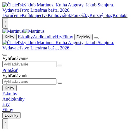
Doručenie
Kníhkupectvá
Knihovrátok
Poukážky
Knižný blog
Kontakt
E-knihy
Audioknihy
Hry
Filmy
Knihy
Doplnky
Vyhľadávanie
Prihlásiť
Vyhľadávanie
Knihy
E-knihy
Audioknihy
Hry
Filmy
Doplnky