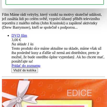
Ted Danson
ďalší
Film Máme rádi velryby, který vznikl na motivy skutečné události,
jež zasáhla lidi po celém světě, vypráví úžasný příběh televizního
reportéra z malého města (John Krasinski) a zapálené aktivistky
(Drew Barrymore), kteří se společně s podporou...
DVD film
3,00 €
Na sklade 1 ks
Tento produkt síce máme aktuálne na sklade, máme však už
iba posledné kusy a ďalšie už nemá ani distribútor, preto je
možné, že bude onedlho úplne vypredaný. Ak ho chcete mať,
ponáhľajte sa!
Pridať do zoznamu
Vložiť do košíka