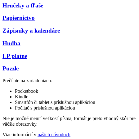
Hrnčeky a fľaše
Papiernictvo
Zápisníky a kalendáre
Hudba
LP platne
Puzzle
Prečítate na zariadeniach:
Pocketbook
Kindle
Smartfón či tablet s príslušnou aplikáciou
Počítač s príslušnou aplikáciou
Nie je možné meniť veľkosť písma, formát je preto vhodný skôr pre
väčšie obrazovky.
Viac informácií v
našich návodoch