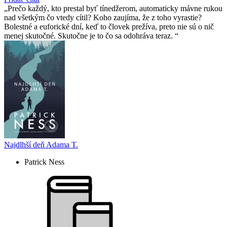
Prečo každý, kto prestal byť tínedžerom, automaticky mávne rukou
nad všetkým čo vtedy cítil? Koho zaujíma, že z toho vyrastie?
Bolestné a euforické dní, keď to človek prežíva, preto nie sú o nič
menej skutočné. Skutočne je to čo sa odohráva teraz.
Najdlhší deň Adama T.
Patrick Ness