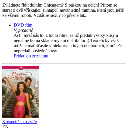
Zvládnete řídit dolním Chicagem? S páskou na očích! Přitom se
starat o dvě vřískající, slintající, nevzhledná mimina, která jsou ještě
ke všemu roboti. Vzdát se sexu? Jo přesně tak...
DVD film
Vypredané
Ach, mrzí nás to, z tohto filmu sa už predali všetky kusy a
nemáme ho na sklade my ani distribútor :( Teoreticky však
môžete mať šťastie v niektorých iných obchodoch, ktoré ešte
nepredali posledné kusy.
Pridať do zoznamu
Kosmetička a zvíře
EN