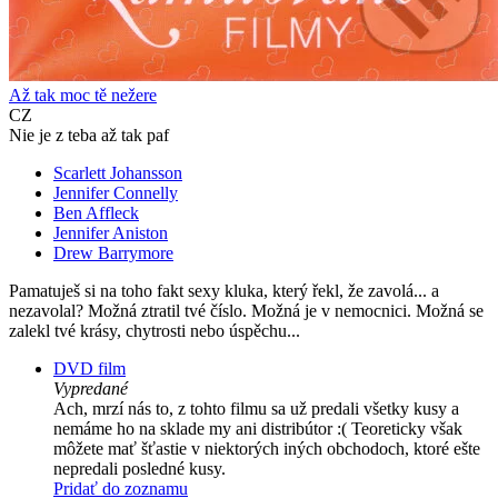
Až tak moc tě nežere
CZ
Nie je z teba až tak paf
Scarlett Johansson
Jennifer Connelly
Ben Affleck
Jennifer Aniston
Drew Barrymore
Pamatuješ si na toho fakt sexy kluka, který řekl, že zavolá... a
nezavolal? Možná ztratil tvé číslo. Možná je v nemocnici. Možná se
zalekl tvé krásy, chytrosti nebo úspěchu...
DVD film
Vypredané
Ach, mrzí nás to, z tohto filmu sa už predali všetky kusy a
nemáme ho na sklade my ani distribútor :( Teoreticky však
môžete mať šťastie v niektorých iných obchodoch, ktoré ešte
nepredali posledné kusy.
Pridať do zoznamu