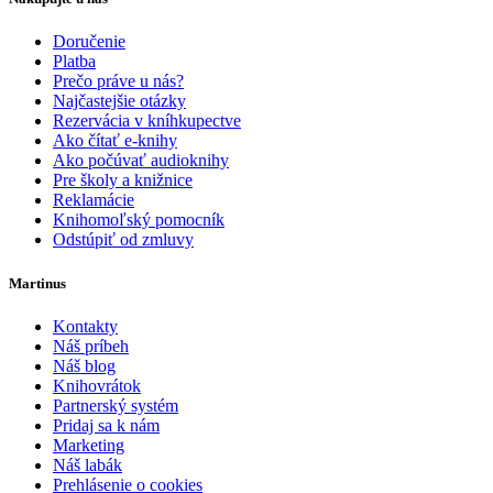
Doručenie
Platba
Prečo práve u nás?
Najčastejšie otázky
Rezervácia v kníhkupectve
Ako čítať e-knihy
Ako počúvať audioknihy
Pre školy a knižnice
Reklamácie
Knihomoľský pomocník
Odstúpiť od zmluvy
Martinus
Kontakty
Náš príbeh
Náš blog
Knihovrátok
Partnerský systém
Pridaj sa k nám
Marketing
Náš labák
Prehlásenie o cookies