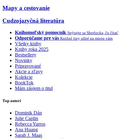
Mapy a cestovanie
Cudzojazyčná literatúra
Knihomoľský pomocník
Spýtajte sa Sherlocka, čo čítať
Odporúčame pre vás
Knižné tipy ušité na mieru vám
Všetky knihy
Knihy roka 2025
Bestsellery
Novinky
Pripravované
Akcie a zľavy
Kolekcie
BookTok
Mám záujem o titul
Top autori
Dominik Dán
Julie Caplin
Rebecca Yarros
Ana Huang
Sarah J. Maas