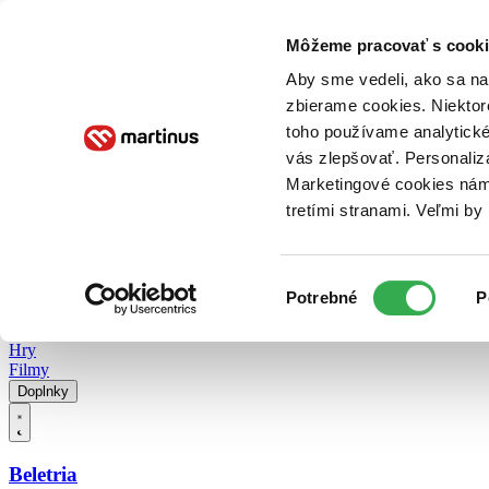
Doručenie
Kníhkupectvá
Knihovrátok
Poukážky
Knižný blog
Kontakt
Môžeme pracovať s cooki
Aby sme vedeli, ako sa na 
zbierame cookies. Niektor
E-knihy
Audioknihy
Hry
Filmy
Knihy
Doplnky
toho používame analytické
vás zlepšovať. Personaliz
Vyhľadávanie
Marketingové cookies nám 
tretími stranami. Veľmi b
Prihlásiť
Vyhľadávanie
Výber
Knihy
Potrebné
P
súhlasu
E-knihy
Audioknihy
Hry
Filmy
Doplnky
Beletria