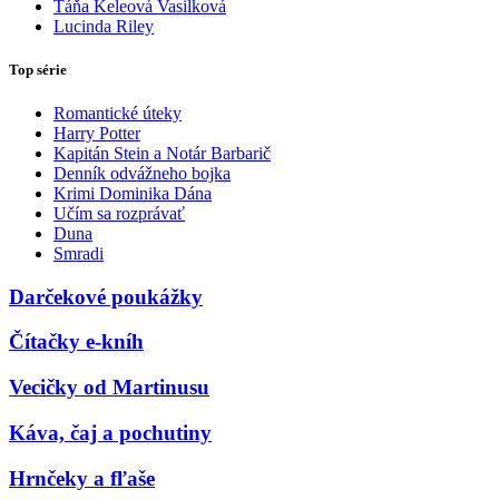
Táňa Keleová Vasilková
Lucinda Riley
Top série
Romantické úteky
Harry Potter
Kapitán Stein a Notár Barbarič
Denník odvážneho bojka
Krimi Dominika Dána
Učím sa rozprávať
Duna
Smradi
Darčekové poukážky
Čítačky e-kníh
Vecičky od Martinusu
Káva, čaj a pochutiny
Hrnčeky a fľaše