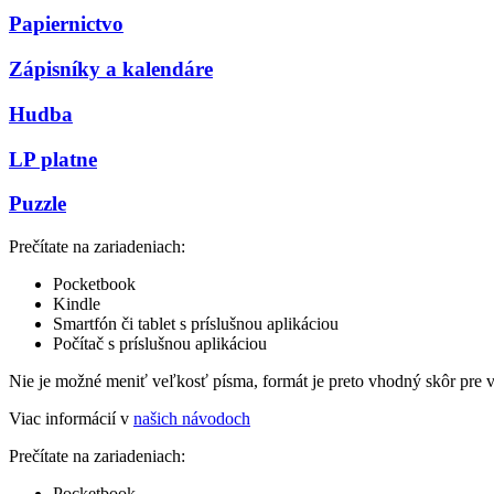
Papiernictvo
Zápisníky a kalendáre
Hudba
LP platne
Puzzle
Prečítate na zariadeniach:
Pocketbook
Kindle
Smartfón či tablet s príslušnou aplikáciou
Počítač s príslušnou aplikáciou
Nie je možné meniť veľkosť písma, formát je preto vhodný skôr pre 
Viac informácií v
našich návodoch
Prečítate na zariadeniach:
Pocketbook