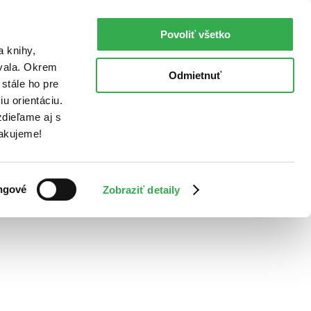
Povoliť všetko
a knihy,
ovala. Okrem
Odmietnuť
stále ho pre
u orientáciu.
dieľame aj s
Ďakujeme!
ngové
Zobraziť detaily