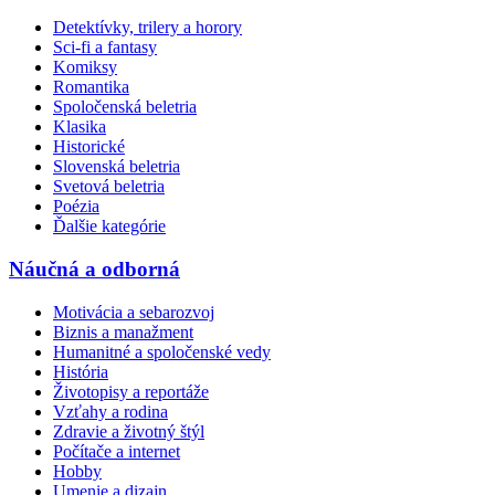
Detektívky, trilery a horory
Sci-fi a fantasy
Komiksy
Romantika
Spoločenská beletria
Klasika
Historické
Slovenská beletria
Svetová beletria
Poézia
Ďalšie kategórie
Náučná a odborná
Motivácia a sebarozvoj
Biznis a manažment
Humanitné a spoločenské vedy
História
Životopisy a reportáže
Vzťahy a rodina
Zdravie a životný štýl
Počítače a internet
Hobby
Umenie a dizajn