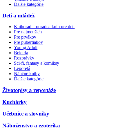
Ďalšie kategórie
Deti a mládež
Knihorad – poradca kníh pre deti
Pre najmenších
Pre prvákov
Pre pubertiakov
Young Adult
Beletria
Rozprávky
Sci-fi, fantasy a komiksy
Leporelá
Náučné knihy
Ďalšie kategórie
Životopisy a reportáže
Kuchárky
Učebnice a slovníky
Náboženstvo a ezoterika