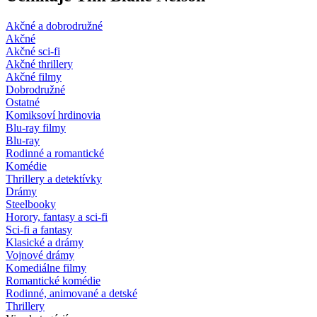
Akčné a dobrodružné
Akčné
Akčné sci-fi
Akčné thrillery
Akčné filmy
Dobrodružné
Ostatné
Komiksoví hrdinovia
Blu-ray filmy
Blu-ray
Rodinné a romantické
Komédie
Thrillery a detektívky
Drámy
Steelbooky
Horory, fantasy a sci-fi
Sci-fi a fantasy
Klasické a drámy
Vojnové drámy
Komediálne filmy
Romantické komédie
Rodinné, animované a detské
Thrillery