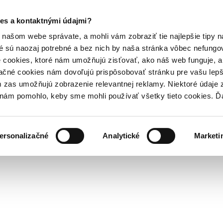
es a kontaktnými údajmi?
našom webe správate, a mohli vám zobraziť tie najlepšie tipy n
é sú naozaj potrebné a bez nich by naša stránka vôbec nefung
 cookies, ktoré nám umožňujú zisťovať, ako náš web funguje, a 
ačné cookies nám dovoľujú prispôsobovať stránku pre vašu lepši
zas umožňujú zobrazenie relevantnej reklamy. Niektoré údaje z
y nám pomohlo, keby sme mohli používať všetky tieto cookies. 
ersonalizačné
Analytické
Marketi