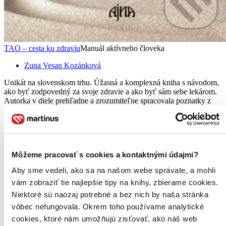
TAO – cesta ku zdraviu
Manuál aktívneho človeka
Zuna Vesan Kozánková
Unikát na slovenskom trhu. Úžasná a komplexná kniha s návodom,
ako byť zodpovedný za svoje zdravie a ako byť sám sebe lekárom.
Autorka v diele prehľadne a zrozumiteľne spracovala poznatky z
tradičnej čínskej medicíny obohatené o taoistickú duchovnú...
Kniha
pevná väzba
17,80 €
Na sklade 3 ks
Túto knihu máme síce aktuálne na sklade, máme však už iba
Môžeme pracovať s cookies a kontaktnými údajmi?
posledné kusy. Ak ju chcete mať rýchlo, ponáhľajte sa!
Aby sme vedeli, ako sa na našom webe správate, a mohli
Dodanie ďalších môže trvať dlhšie, zvyčajne do dvoch dní.
Pridať do zoznamu
vám zobraziť tie najlepšie tipy na knihy, zbierame cookies.
Vložiť do košíka
Niektoré sú naozaj potrebné a bez nich by naša stránka
Audiokniha
MP3 na stiahnutie
vôbec nefungovala. Okrem toho používame analytické
17,00 €
cookies, ktoré nám umožňujú zisťovať, ako náš web
Ihneď na stiahnutie