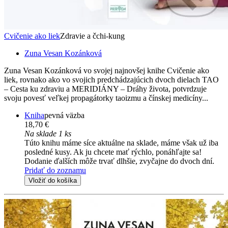
Cvičenie ako liek
Zdravie a čchi-kung
Zuna Vesan Kozánková
Zuna Vesan Kozánková vo svojej najnovšej knihe Cvičenie ako
liek, rovnako ako vo svojich predchádzajúcich dvoch dielach TAO
– Cesta ku zdraviu a MERIDIÁNY – Dráhy života, potvrdzuje
svoju povesť veľkej propagátorky taoizmu a čínskej medicíny...
Kniha
pevná väzba
18,70 €
Na sklade 1 ks
Túto knihu máme síce aktuálne na sklade, máme však už iba
posledné kusy. Ak ju chcete mať rýchlo, ponáhľajte sa!
Dodanie ďalších môže trvať dlhšie, zvyčajne do dvoch dní.
Pridať do zoznamu
Vložiť do košíka