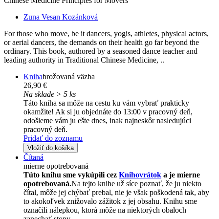
Chinese Medicine Principles for Movers
Zuna Vesan Kozánková
For those who move, be it dancers, yogis, athletes, physical actors,
or aerial dancers, the demands on their health go far beyond the
ordinary. This book, authored by a seasoned dance teacher and
leading authority in Traditional Chinese Medicine, ..
Kniha
brožovaná väzba
26,90 €
Na sklade > 5 ks
Táto kniha sa môže na cestu ku vám vybrať prakticky
okamžite! Ak si ju objednáte do 13:00 v pracovný deň,
odošleme vám ju ešte dnes, inak najneskôr nasledujúci
pracovný deň.
Pridať do zoznamu
Vložiť do košíka
Čítaná
mierne opotrebovaná
Túto knihu sme vykúpili cez
Knihovrátok
a je mierne
opotrebovaná.
Na tejto knihe už síce poznať, že ju niekto
čítal, môže jej chýbať prebal, nie je však poškodená tak, aby
to akokoľvek znižovalo zážitok z jej obsahu. Knihu sme
označili nálepkou, ktorá môže na niektorých obaloch
zanechať stopy.