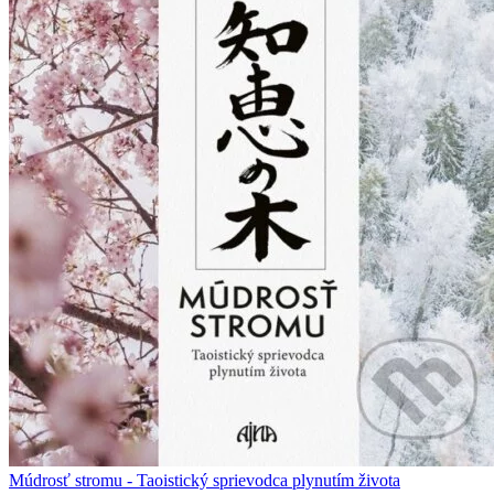
Múdrosť stromu - Taoistický sprievodca plynutím života