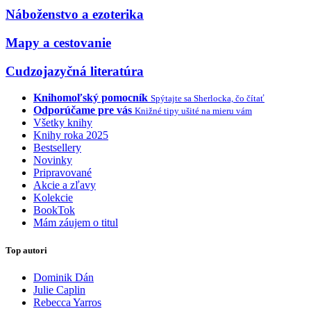
Náboženstvo a ezoterika
Mapy a cestovanie
Cudzojazyčná literatúra
Knihomoľský pomocník
Spýtajte sa Sherlocka, čo čítať
Odporúčame pre vás
Knižné tipy ušité na mieru vám
Všetky knihy
Knihy roka 2025
Bestsellery
Novinky
Pripravované
Akcie a zľavy
Kolekcie
BookTok
Mám záujem o titul
Top autori
Dominik Dán
Julie Caplin
Rebecca Yarros