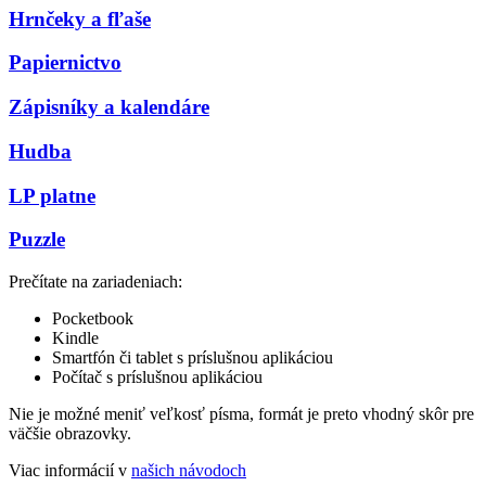
Hrnčeky a fľaše
Papiernictvo
Zápisníky a kalendáre
Hudba
LP platne
Puzzle
Prečítate na zariadeniach:
Pocketbook
Kindle
Smartfón či tablet s príslušnou aplikáciou
Počítač s príslušnou aplikáciou
Nie je možné meniť veľkosť písma, formát je preto vhodný skôr pre
väčšie obrazovky.
Viac informácií v
našich návodoch