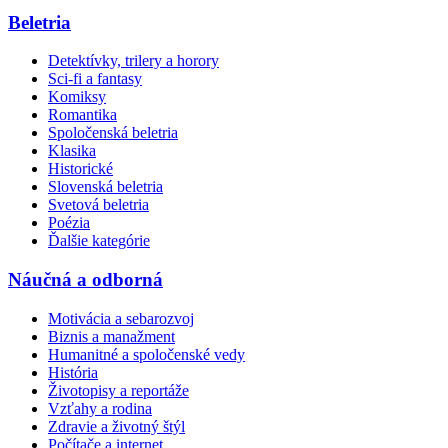
Beletria
Detektívky, trilery a horory
Sci-fi a fantasy
Komiksy
Romantika
Spoločenská beletria
Klasika
Historické
Slovenská beletria
Svetová beletria
Poézia
Ďalšie kategórie
Náučná a odborná
Motivácia a sebarozvoj
Biznis a manažment
Humanitné a spoločenské vedy
História
Životopisy a reportáže
Vzťahy a rodina
Zdravie a životný štýl
Počítače a internet