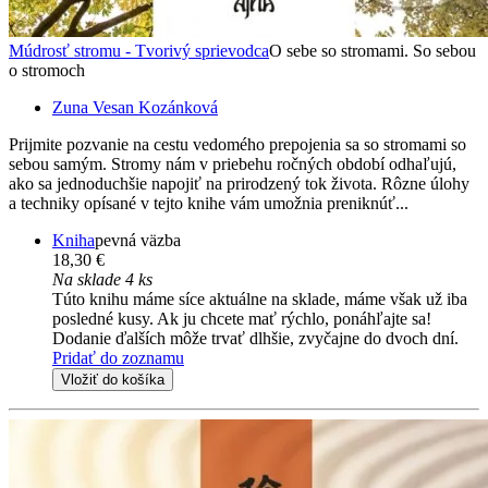
Múdrosť stromu - Tvorivý sprievodca
O sebe so stromami. So sebou
o stromoch
Zuna Vesan Kozánková
Prijmite pozvanie na cestu vedomého prepojenia sa so stromami so
sebou samým. Stromy nám v priebehu ročných období odhaľujú,
ako sa jednoduchšie napojiť na prirodzený tok života. Rôzne úlohy
a techniky opísané v tejto knihe vám umožnia preniknúť...
Kniha
pevná väzba
18,30 €
Na sklade 4 ks
Túto knihu máme síce aktuálne na sklade, máme však už iba
posledné kusy. Ak ju chcete mať rýchlo, ponáhľajte sa!
Dodanie ďalších môže trvať dlhšie, zvyčajne do dvoch dní.
Pridať do zoznamu
Vložiť do košíka