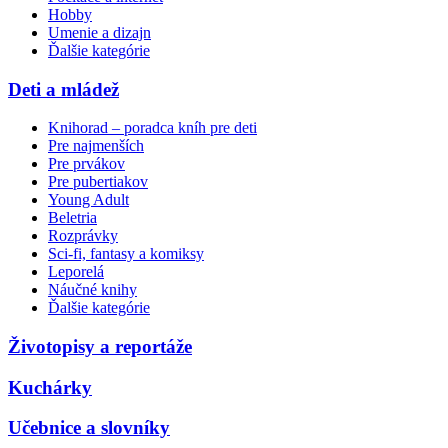
Hobby
Umenie a dizajn
Ďalšie kategórie
Deti a mládež
Knihorad – poradca kníh pre deti
Pre najmenších
Pre prvákov
Pre pubertiakov
Young Adult
Beletria
Rozprávky
Sci-fi, fantasy a komiksy
Leporelá
Náučné knihy
Ďalšie kategórie
Životopisy a reportáže
Kuchárky
Učebnice a slovníky