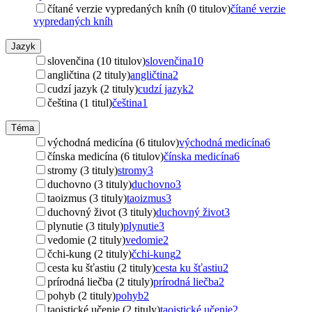
čítané verzie vypredaných kníh (0 titulov)
čítané verzie
vypredaných kníh
Jazyk
slovenčina (10 titulov)
slovenčina
10
angličtina (2 tituly)
angličtina
2
cudzí jazyk (2 tituly)
cudzí jazyk
2
čeština (1 titul)
čeština
1
Téma
východná medicína (6 titulov)
východná medicína
6
čínska medicína (6 titulov)
čínska medicína
6
stromy (3 tituly)
stromy
3
duchovno (3 tituly)
duchovno
3
taoizmus (3 tituly)
taoizmus
3
duchovný život (3 tituly)
duchovný život
3
plynutie (3 tituly)
plynutie
3
vedomie (2 tituly)
vedomie
2
čchi-kung (2 tituly)
čchi-kung
2
cesta ku šťastiu (2 tituly)
cesta ku šťastiu
2
prírodná liečba (2 tituly)
prírodná liečba
2
pohyb (2 tituly)
pohyb
2
taoistické učenie (2 tituly)
taoistické učenie
2