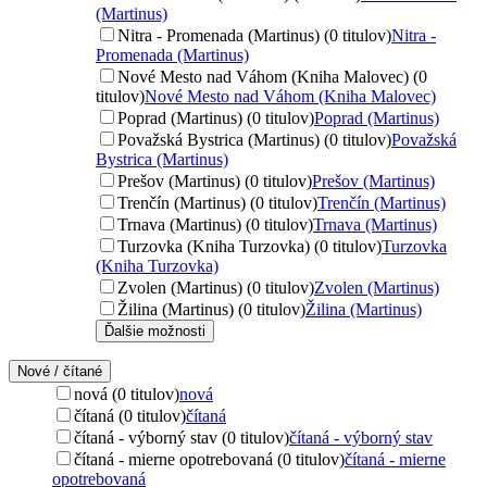
(Martinus)
Nitra - Promenada (Martinus) (0 titulov)
Nitra -
Promenada (Martinus)
Nové Mesto nad Váhom (Kniha Malovec) (0
titulov)
Nové Mesto nad Váhom (Kniha Malovec)
Poprad (Martinus) (0 titulov)
Poprad (Martinus)
Považská Bystrica (Martinus) (0 titulov)
Považská
Bystrica (Martinus)
Prešov (Martinus) (0 titulov)
Prešov (Martinus)
Trenčín (Martinus) (0 titulov)
Trenčín (Martinus)
Trnava (Martinus) (0 titulov)
Trnava (Martinus)
Turzovka (Kniha Turzovka) (0 titulov)
Turzovka
(Kniha Turzovka)
Zvolen (Martinus) (0 titulov)
Zvolen (Martinus)
Žilina (Martinus) (0 titulov)
Žilina (Martinus)
Ďalšie možnosti
Nové / čítané
nová (0 titulov)
nová
čítaná (0 titulov)
čítaná
čítaná - výborný stav (0 titulov)
čítaná - výborný stav
čítaná - mierne opotrebovaná (0 titulov)
čítaná - mierne
opotrebovaná