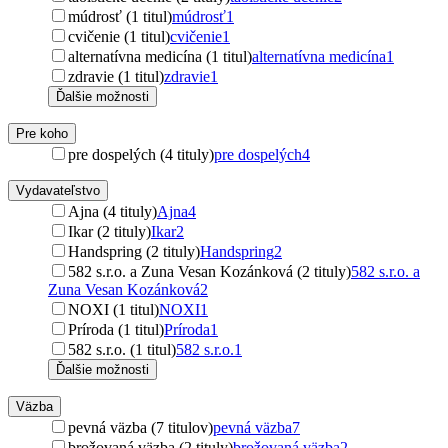
múdrosť (1 titul)
múdrosť
1
cvičenie (1 titul)
cvičenie
1
alternatívna medicína (1 titul)
alternatívna medicína
1
zdravie (1 titul)
zdravie
1
Ďalšie možnosti
Pre koho
pre dospelých (4 tituly)
pre dospelých
4
Vydavateľstvo
Ajna (4 tituly)
Ajna
4
Ikar (2 tituly)
Ikar
2
Handspring (2 tituly)
Handspring
2
582 s.r.o. a Zuna Vesan Kozánková (2 tituly)
582 s.r.o. a
Zuna Vesan Kozánková
2
NOXI (1 titul)
NOXI
1
Príroda (1 titul)
Príroda
1
582 s.r.o. (1 titul)
582 s.r.o.
1
Ďalšie možnosti
Väzba
pevná väzba (7 titulov)
pevná väzba
7
brožovaná väzba (2 tituly)
brožovaná väzba
2