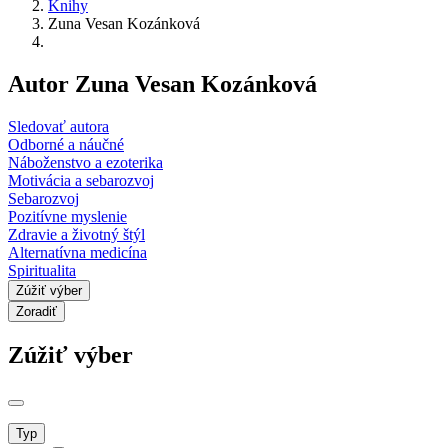
Knihy
Zuna Vesan Kozánková
Autor Zuna Vesan Kozánková
Sledovať autora
Odborné a náučné
Náboženstvo a ezoterika
Motivácia a sebarozvoj
Sebarozvoj
Pozitívne myslenie
Zdravie a životný štýl
Alternatívna medicína
Spiritualita
Zúžiť výber
Zoradiť
Zúžiť výber
Typ