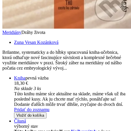
Meridiány
Dráhy života
Zuna Vesan Kozánková
Brilantne, systematicky a do hĺbky spracovaná kniha-učebnica,
ktorá odhaľuje nové fascinujúce súvislosti a komplexné liečebné
využitie meridiánov v praxi. Široký záber na meridiány od nášho
počatia cez embryologický vývoj...
Kniha
pevná väzba
18,30 €
Na sklade 3 ks
Túto knihu máme síce aktuálne na sklade, máme však už iba
posledné kusy. Ak ju chcete mať rýchlo, ponáhľajte sa!
Dodanie ďalších môže trvať dlhšie, zvyčajne do dvoch dní.
Pridať do zoznamu
Vložiť do košíka
Čítaná
výborný stav