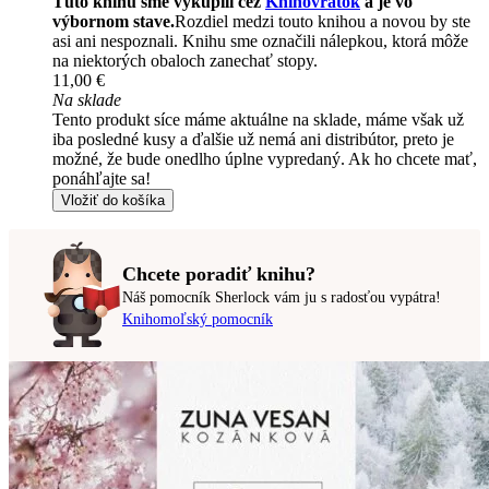
Túto knihu sme vykúpili cez
Knihovrátok
a je vo
výbornom stave.
Rozdiel medzi touto knihou a novou by ste
asi ani nespoznali. Knihu sme označili nálepkou, ktorá môže
na niektorých obaloch zanechať stopy.
11,00 €
Na sklade
Tento produkt síce máme aktuálne na sklade, máme však už
iba posledné kusy a ďalšie už nemá ani distribútor, preto je
možné, že bude onedlho úplne vypredaný. Ak ho chcete mať,
ponáhľajte sa!
Vložiť do košíka
Chcete poradiť knihu?
Náš pomocník Sherlock vám ju s radosťou vypátra!
Knihomoľský pomocník