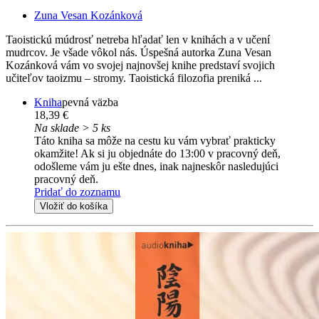
Zuna Vesan Kozánková
Taoistickú múdrosť netreba hľadať len v knihách a v učení
mudrcov. Je všade vôkol nás. Úspešná autorka Zuna Vesan
Kozánková vám vo svojej najnovšej knihe predstaví svojich
učiteľov taoizmu – stromy. Taoistická filozofia preniká ...
Kniha
pevná väzba
18,39 €
Na sklade > 5 ks
Táto kniha sa môže na cestu ku vám vybrať prakticky
okamžite! Ak si ju objednáte do 13:00 v pracovný deň,
odošleme vám ju ešte dnes, inak najneskôr nasledujúci
pracovný deň.
Pridať do zoznamu
Vložiť do košíka