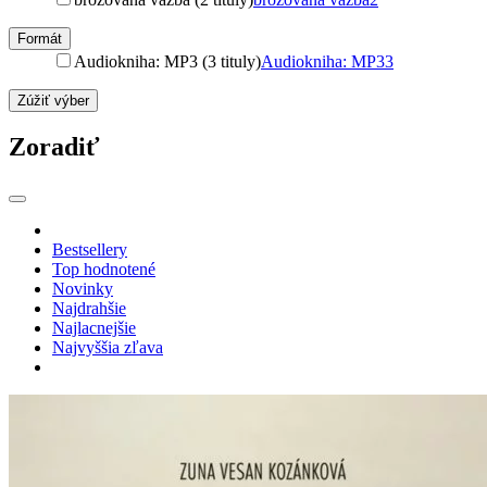
Formát
Audiokniha: MP3 (3 tituly)
Audiokniha: MP3
3
Zúžiť výber
Zoradiť
Bestsellery
Top hodnotené
Novinky
Najdrahšie
Najlacnejšie
Najvyššia zľava