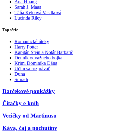
Ana Huang
Sarah J. Maas
Táňa Keleová Vasilková
Lucinda Riley
Top série
Romantické úteky
Harry Potter
Kapitán Stein a Notár Barbarič
Denník odvážneho bojka
Krimi Dominika Dána
Učím sa rozprávať
Duna
Smradi
Darčekové poukážky
Čítačky e-kníh
Vecičky od Martinusu
Káva, čaj a pochutiny