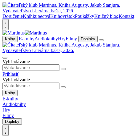
Doručenie
Kníhkupectvá
Knihovrátok
Poukážky
Knižný blog
Kontakt
E-knihy
Audioknihy
Hry
Filmy
Knihy
Doplnky
Vyhľadávanie
Prihlásiť
Vyhľadávanie
Knihy
E-knihy
Audioknihy
Hry
Filmy
Doplnky