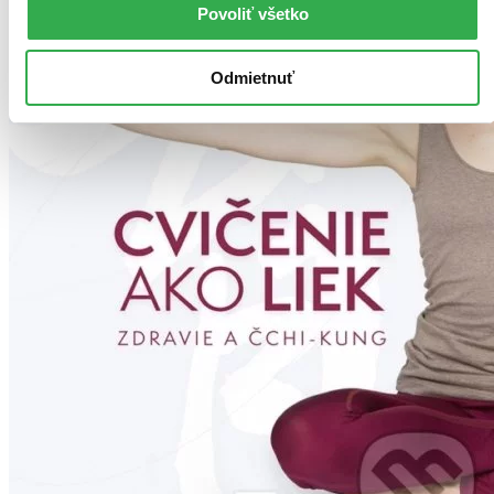
Povoliť všetko
Odmietnuť