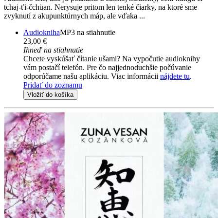
tchaj-ťi-čchüan. Nerysuje pritom len tenké čiarky, na ktoré sme
zvyknutí z akupunktúrnych máp, ale vďaka ...
Audiokniha
MP3 na stiahnutie
23,00 €
Ihneď na stiahnutie
Chcete vyskúšať čítanie ušami? Na vypočutie audioknihy
vám postačí telefón. Pre čo najjednoduchšie počúvanie
odporúčame našu aplikáciu. Viac informácii
nájdete tu
.
Pridať do zoznamu
Vložiť do košíka