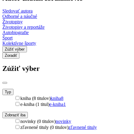
Sledovať autora
Odborné a náučné
Životopisy
Životopisy a reportáže
Autobiografie
Šport
Kolektívne športy
Zúžiť výber
Zoradiť
Zúžiť výber
Typ
kniha (8 titulov)
kniha
8
e-kniha (1 titul)
e-kniha
1
Zobraziť iba
novinky (0 titulov)
novinky
zľavnené tituly (0 titulov)
zľavnené tituly