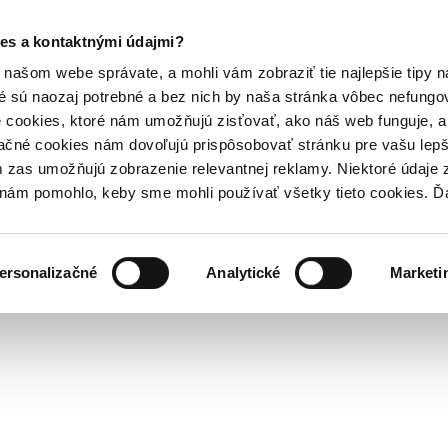
es a kontaktnými údajmi?
našom webe správate, a mohli vám zobraziť tie najlepšie tipy n
é sú naozaj potrebné a bez nich by naša stránka vôbec nefung
 cookies, ktoré nám umožňujú zisťovať, ako náš web funguje, a 
ačné cookies nám dovoľujú prispôsobovať stránku pre vašu lepši
zas umožňujú zobrazenie relevantnej reklamy. Niektoré údaje z
y nám pomohlo, keby sme mohli používať všetky tieto cookies. 
ersonalizačné
Analytické
Marketi