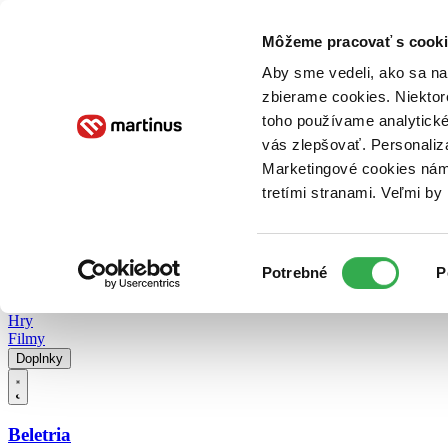
Doručenie
Kníhkupectvá
Knihovrátok
Poukážky
Knižný blog
Kontakt
Môžeme pracovať s cooki
Aby sme vedeli, ako sa na 
zbierame cookies. Niektor
E-knihy
Audioknihy
Hry
Filmy
Knihy
Doplnky
toho používame analytické
vás zlepšovať. Personaliz
Vyhľadávanie
Marketingové cookies nám 
tretími stranami. Veľmi b
Prihlásiť
Vyhľadávanie
Výber
Knihy
Potrebné
P
súhlasu
E-knihy
Audioknihy
Hry
Filmy
Doplnky
Beletria