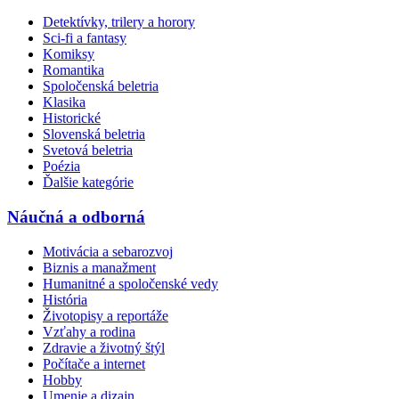
Detektívky, trilery a horory
Sci-fi a fantasy
Komiksy
Romantika
Spoločenská beletria
Klasika
Historické
Slovenská beletria
Svetová beletria
Poézia
Ďalšie kategórie
Náučná a odborná
Motivácia a sebarozvoj
Biznis a manažment
Humanitné a spoločenské vedy
História
Životopisy a reportáže
Vzťahy a rodina
Zdravie a životný štýl
Počítače a internet
Hobby
Umenie a dizajn