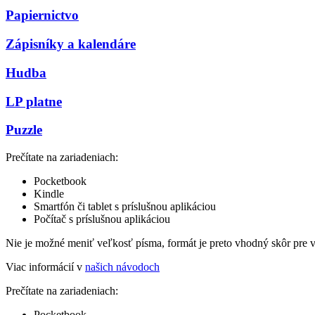
Papiernictvo
Zápisníky a kalendáre
Hudba
LP platne
Puzzle
Prečítate na zariadeniach:
Pocketbook
Kindle
Smartfón či tablet s príslušnou aplikáciou
Počítač s príslušnou aplikáciou
Nie je možné meniť veľkosť písma, formát je preto vhodný skôr pre 
Viac informácií v
našich návodoch
Prečítate na zariadeniach:
Pocketbook