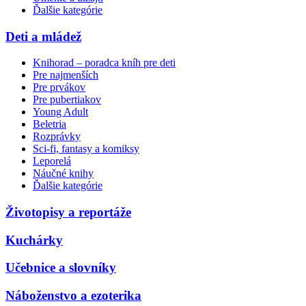
Ďalšie kategórie
Deti a mládež
Knihorad – poradca kníh pre deti
Pre najmenších
Pre prvákov
Pre pubertiakov
Young Adult
Beletria
Rozprávky
Sci-fi, fantasy a komiksy
Leporelá
Náučné knihy
Ďalšie kategórie
Životopisy a reportáže
Kuchárky
Učebnice a slovníky
Náboženstvo a ezoterika