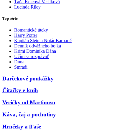
Táňa Keleová Vasilková
Lucinda Riley
Top série
Romantické úteky
Harry Potter
Kapitán Stein a Notár Barbarič
Denník odvážneho bojka
Krimi Dominika Dána
Učím sa rozprávať
Duna
Smradi
Darčekové poukážky
Čítačky e-kníh
Vecičky od Martinusu
Káva, čaj a pochutiny
Hrnčeky a fľaše