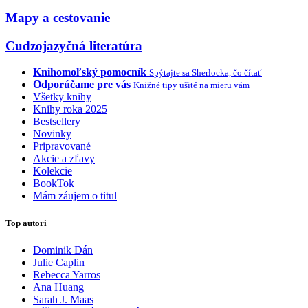
Mapy a cestovanie
Cudzojazyčná literatúra
Knihomoľský pomocník
Spýtajte sa Sherlocka, čo čítať
Odporúčame pre vás
Knižné tipy ušité na mieru vám
Všetky knihy
Knihy roka 2025
Bestsellery
Novinky
Pripravované
Akcie a zľavy
Kolekcie
BookTok
Mám záujem o titul
Top autori
Dominik Dán
Julie Caplin
Rebecca Yarros
Ana Huang
Sarah J. Maas