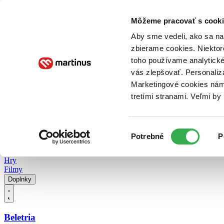
Doručenie
Kníhkupectvá
Knihovrátok
Poukážky
Knižný blog
Kontakt
Môžeme pracovať s cooki
Aby sme vedeli, ako sa na 
zbierame cookies. Niektor
E-knihy
Audioknihy
Hry
Filmy
Knihy
Doplnky
toho používame analytické
vás zlepšovať. Personaliz
Vyhľadávanie
Marketingové cookies nám 
tretími stranami. Veľmi b
Prihlásiť
Vyhľadávanie
Výber
Knihy
Potrebné
P
súhlasu
E-knihy
Audioknihy
Hry
Filmy
Doplnky
Beletria