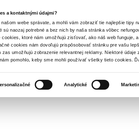
es a kontaktnými údajmi?
našom webe správate, a mohli vám zobraziť tie najlepšie tipy n
é sú naozaj potrebné a bez nich by naša stránka vôbec nefung
 cookies, ktoré nám umožňujú zisťovať, ako náš web funguje, a 
ačné cookies nám dovoľujú prispôsobovať stránku pre vašu lepši
zas umožňujú zobrazenie relevantnej reklamy. Niektoré údaje z
y nám pomohlo, keby sme mohli používať všetky tieto cookies. 
ersonalizačné
Analytické
Marketi