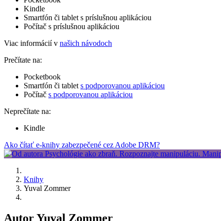
Kindle
Smartfón či tablet s príslušnou aplikáciou
Počítač s príslušnou aplikáciou
Viac informácií v
našich návodoch
Prečítate na:
Pocketbook
Smartfón či tablet
s podporovanou aplikáciou
Počítač
s podporovanou aplikáciou
Neprečítate na:
Kindle
Ako čítať e-knihy zabezpečené cez Adobe DRM?
Knihy
Yuval Zommer
Autor Yuval Zommer