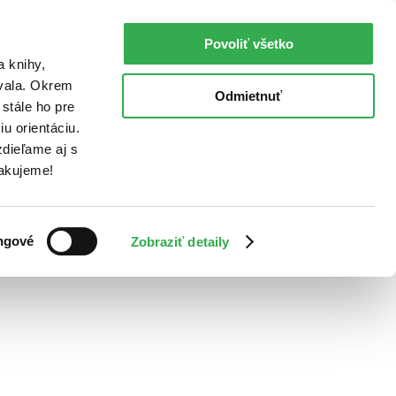
Povoliť všetko
a knihy,
ovala. Okrem
Odmietnuť
stále ho pre
u orientáciu.
dieľame aj s
Ďakujeme!
ngové
Zobraziť detaily