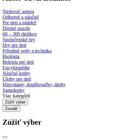
Sledovať autora
Odborné a náučné
Pre deti a mládež
Detské puzzle
60 – 300 dielikov
Spoločenské hry
Hry pre deti
Prírodné vedy a technika
Biológia
Beletria pre deti
Encyklopédie
Náučné knihy
Úlohy pre deti
Hlavolamy, doplňovačky, úlohy
Samolepky
Viac kategórií
Zúžiť výber
Zoradiť
Zúžiť výber