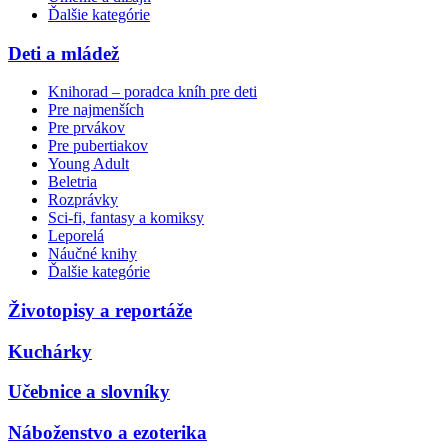
Ďalšie kategórie
Deti a mládež
Knihorad – poradca kníh pre deti
Pre najmenších
Pre prvákov
Pre pubertiakov
Young Adult
Beletria
Rozprávky
Sci-fi, fantasy a komiksy
Leporelá
Náučné knihy
Ďalšie kategórie
Životopisy a reportáže
Kuchárky
Učebnice a slovníky
Náboženstvo a ezoterika