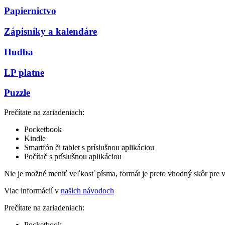
Papiernictvo
Zápisníky a kalendáre
Hudba
LP platne
Puzzle
Prečítate na zariadeniach:
Pocketbook
Kindle
Smartfón či tablet s príslušnou aplikáciou
Počítač s príslušnou aplikáciou
Nie je možné meniť veľkosť písma, formát je preto vhodný skôr pre 
Viac informácií v
našich návodoch
Prečítate na zariadeniach:
Pocketbook