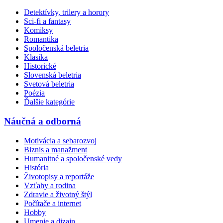
Detektívky, trilery a horory
Sci-fi a fantasy
Komiksy
Romantika
Spoločenská beletria
Klasika
Historické
Slovenská beletria
Svetová beletria
Poézia
Ďalšie kategórie
Náučná a odborná
Motivácia a sebarozvoj
Biznis a manažment
Humanitné a spoločenské vedy
História
Životopisy a reportáže
Vzťahy a rodina
Zdravie a životný štýl
Počítače a internet
Hobby
Umenie a dizajn