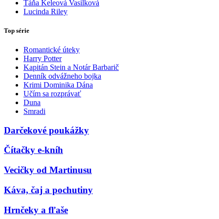
Táňa Keleová Vasilková
Lucinda Riley
Top série
Romantické úteky
Harry Potter
Kapitán Stein a Notár Barbarič
Denník odvážneho bojka
Krimi Dominika Dána
Učím sa rozprávať
Duna
Smradi
Darčekové poukážky
Čítačky e-kníh
Vecičky od Martinusu
Káva, čaj a pochutiny
Hrnčeky a fľaše