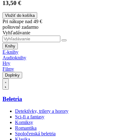
13,50 €
Vložiť do košíka
Pri nákupe nad 49 €
poštovné zadarmo
Vyhľadávanie
Knihy
E-knihy
Audioknihy
Hry
Filmy
Doplnky
Beletria
Detektívky, trilery a horory
Sci-fi a fantasy
Komiksy
Romantika
Spoločenská beletria
Klasika