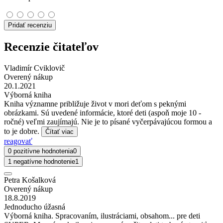
Pridať recenziu
Recenzie čitateľov
Vladimír Cviklovič
Overený nákup
20.1.2021
Výborná kniha
Kniha významne približuje život v mori deťom s peknými
obrázkami. Sú uvedené informácie, ktoré deti (aspoň moje 10 -
ročné) veľmi zaujímajú. Nie je to písané vyčerpávajúcou formou a
to je dobre.
Čítať viac
reagovať
0 pozitívne hodnotenia
0
1 negatívne hodnotenie
1
Petra Košalková
Overený nákup
18.8.2019
Jednoducho úžasná
Výborná kniha. Spracovaním, ilustráciami, obsahom... pre deti