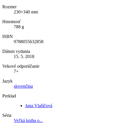
Rozmer
230×340 mm
Hmotnosť
788 g
ISBN
9788055632858
Dátum vydania
15. 5. 2018
Vekové odporúčanie
7+
Jazyk
slovenčina
Preklad
Jana Vlašičová
Séria
Veľká kniha o...