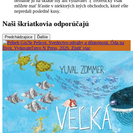
nemáme ju na sklade my ani vydavateľ :( Teoreticky však
môžete mať šťastie v niektorých iných obchodoch, ktoré ešte
nepredali posledné kusy.
Naši škriatkovia odporúčajú
Predchádzajúce
Ďalšie