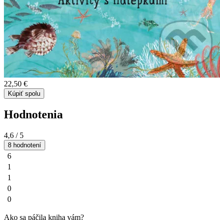
22,50 €
Kúpiť spolu
Hodnotenia
4,6
/ 5
8 hodnotení
6
1
1
0
0
Ako sa páčila kniha vám?