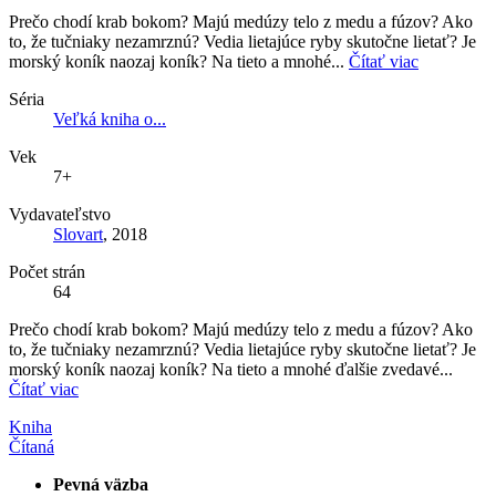
Prečo chodí krab bokom? Majú medúzy telo z medu a fúzov? Ako
to, že tučniaky nezamrznú? Vedia lietajúce ryby skutočne lietať? Je
morský koník naozaj koník? Na tieto a mnohé...
Čítať viac
Séria
Veľká kniha o...
Vek
7+
Vydavateľstvo
Slovart
, 2018
Počet strán
64
Prečo chodí krab bokom? Majú medúzy telo z medu a fúzov? Ako
to, že tučniaky nezamrznú? Vedia lietajúce ryby skutočne lietať? Je
morský koník naozaj koník? Na tieto a mnohé ďalšie zvedavé...
Čítať viac
Kniha
Čítaná
Pevná väzba