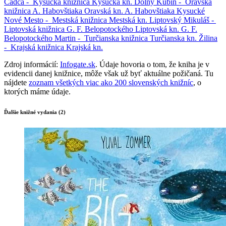
Čadca -
Kysucká knižnica
Kysucká kn.
Dolný Kubín -
Oravská
knižnica A. Habovštiaka
Oravská kn. A. Habovštiaka
Kysucké
Nové Mesto -
Mestská knižnica
Mestská kn.
Liptovský Mikuláš -
Liptovská knižnica G. F. Belopotockého
Liptovská kn. G. F.
Belopotockého
Martin -
Turčianska knižnica
Turčianska kn.
Žilina
-
Krajská knižnica
Krajská kn.
Zdroj informácií:
Infogate.sk
. Údaje hovoria o tom, že kniha je v
evidencii danej knižnice, môže však už byť aktuálne požičaná. Tu
nájdete
zoznam všetkých viac ako 200 slovenských knižníc
, o
ktorých máme údaje.
Ďalšie knižné vydania (2)