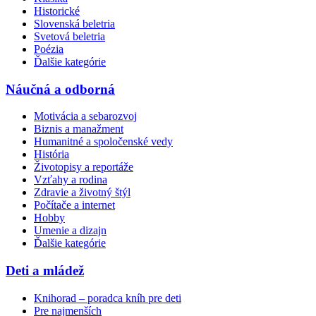
Historické
Slovenská beletria
Svetová beletria
Poézia
Ďalšie kategórie
Náučná a odborná
Motivácia a sebarozvoj
Biznis a manažment
Humanitné a spoločenské vedy
História
Životopisy a reportáže
Vzťahy a rodina
Zdravie a životný štýl
Počítače a internet
Hobby
Umenie a dizajn
Ďalšie kategórie
Deti a mládež
Knihorad – poradca kníh pre deti
Pre najmenších