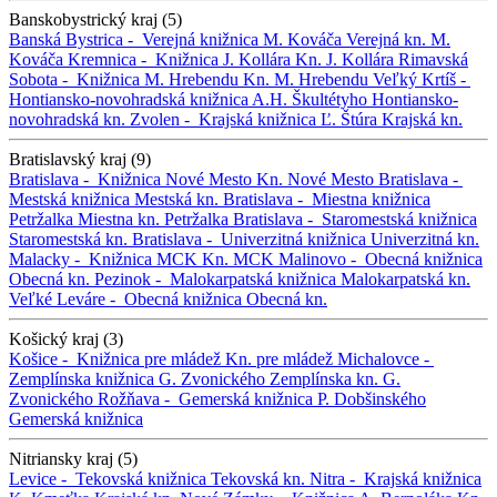
Banskobystrický kraj (5)
Banská Bystrica -
Verejná knižnica M. Kováča
Verejná kn. M.
Kováča
Kremnica -
Knižnica J. Kollára
Kn. J. Kollára
Rimavská
Sobota -
Knižnica M. Hrebendu
Kn. M. Hrebendu
Veľký Krtíš -
Hontiansko-novohradská knižnica A.H. Škultétyho
Hontiansko-
novohradská kn.
Zvolen -
Krajská knižnica Ľ. Štúra
Krajská kn.
Bratislavský kraj (9)
Bratislava -
Knižnica Nové Mesto
Kn. Nové Mesto
Bratislava -
Mestská knižnica
Mestská kn.
Bratislava -
Miestna knižnica
Petržalka
Miestna kn. Petržalka
Bratislava -
Staromestská knižnica
Staromestská kn.
Bratislava -
Univerzitná knižnica
Univerzitná kn.
Malacky -
Knižnica MCK
Kn. MCK
Malinovo -
Obecná knižnica
Obecná kn.
Pezinok -
Malokarpatská knižnica
Malokarpatská kn.
Veľké Leváre -
Obecná knižnica
Obecná kn.
Košický kraj (3)
Košice -
Knižnica pre mládež
Kn. pre mládež
Michalovce -
Zemplínska knižnica G. Zvonického
Zemplínska kn. G.
Zvonického
Rožňava -
Gemerská knižnica P. Dobšinského
Gemerská knižnica
Nitriansky kraj (5)
Levice -
Tekovská knižnica
Tekovská kn.
Nitra -
Krajská knižnica