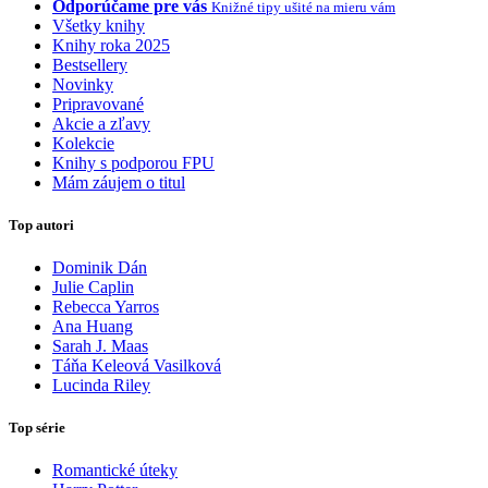
Odporúčame pre vás
Knižné tipy ušité na mieru vám
Všetky knihy
Knihy roka 2025
Bestsellery
Novinky
Pripravované
Akcie a zľavy
Kolekcie
Knihy s podporou FPU
Mám záujem o titul
Top autori
Dominik Dán
Julie Caplin
Rebecca Yarros
Ana Huang
Sarah J. Maas
Táňa Keleová Vasilková
Lucinda Riley
Top série
Romantické úteky