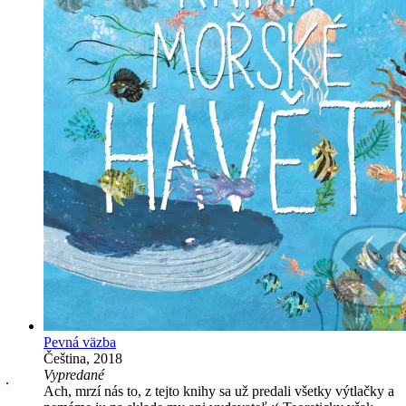
Pevná väzba
Čeština, 2018
Vypredané
Ach, mrzí nás to, z tejto knihy sa už predali všetky výtlačky a