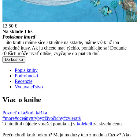
13,50 €
Na sklade 1 ks
Posielame ihneď
Túto knihu máme síce aktuálne na sklade, máme však už iba
posledné kusy. Ak ju chcete mať rýchlo, ponáhľajte sa! Dodanie
ďalších môže trvať dlhšie, zvyčajne do piatich dní.
Do košíka
Popis knihy
Podrobnosti
Recenzie
Vydavateľstvo
Viac o knihe
Pozrieť ukážku
Ukážka
#more
#oceány
#ryby
#živočíchy
#zvieratá
Tento titul nájdete v našej ponuke aj v
kolekcii
za skvelú cenu.
Prečo chodí krab bokom? Majú medúzy telo z medu a fúzov? Ako