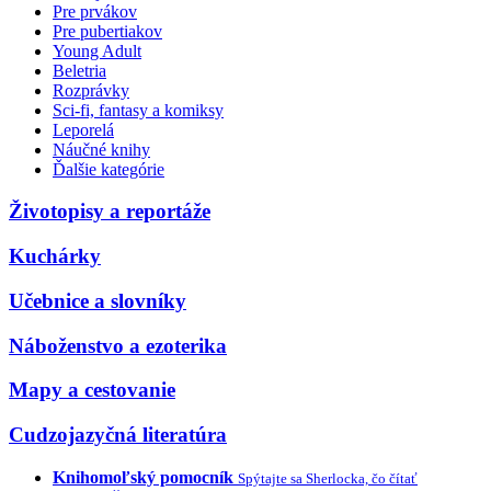
Pre prvákov
Pre pubertiakov
Young Adult
Beletria
Rozprávky
Sci-fi, fantasy a komiksy
Leporelá
Náučné knihy
Ďalšie kategórie
Životopisy a reportáže
Kuchárky
Učebnice a slovníky
Náboženstvo a ezoterika
Mapy a cestovanie
Cudzojazyčná literatúra
Knihomoľský pomocník
Spýtajte sa Sherlocka, čo čítať