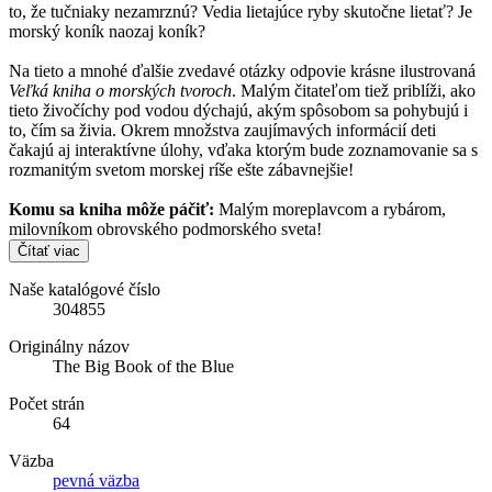
to, že tučniaky nezamrznú? Vedia lietajúce ryby skutočne lietať? Je
morský koník naozaj koník?
Na tieto a mnohé ďalšie zvedavé otázky odpovie krásne ilustrovaná
Veľká kniha o morských tvoroch
. Malým čitateľom tiež priblíži, ako
tieto živočíchy pod vodou dýchajú, akým spôsobom sa pohybujú i
to, čím sa živia. Okrem množstva zaujímavých informácií deti
čakajú aj interaktívne úlohy, vďaka ktorým bude zoznamovanie sa s
rozmanitým svetom morskej ríše ešte zábavnejšie!
Komu sa kniha môže páčiť:
Malým moreplavcom a rybárom,
milovníkom obrovského podmorského sveta!
Čítať viac
Naše katalógové číslo
304855
Originálny názov
The Big Book of the Blue
Počet strán
64
Väzba
pevná väzba