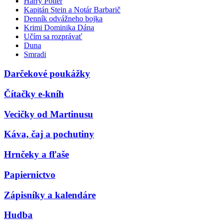
Harry Potter
Kapitán Stein a Notár Barbarič
Denník odvážneho bojka
Krimi Dominika Dána
Učím sa rozprávať
Duna
Smradi
Darčekové poukážky
Čítačky e-kníh
Vecičky od Martinusu
Káva, čaj a pochutiny
Hrnčeky a fľaše
Papiernictvo
Zápisníky a kalendáre
Hudba