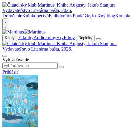
Doručenie
Kníhkupectvá
Knihovrátok
Poukážky
Knižný blog
Kontakt
E-knihy
Audioknihy
Hry
Filmy
Knihy
Doplnky
Vyhľadávanie
Prihlásiť