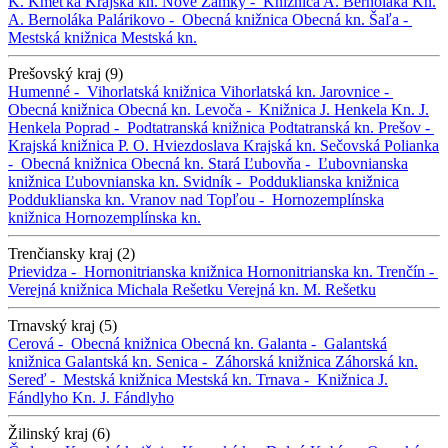
K. Kmeťka
Krajská kn.
Nové Zámky -
Knižnica A. Bernoláka
Kn.
A. Bernoláka
Palárikovo -
Obecná knižnica
Obecná kn.
Šaľa -
Mestská knižnica
Mestská kn.
Prešovský kraj (9)
Humenné -
Vihorlatská knižnica
Vihorlatská kn.
Jarovnice -
Obecná knižnica
Obecná kn.
Levoča -
Knižnica J. Henkela
Kn. J.
Henkela
Poprad -
Podtatranská knižnica
Podtatranská kn.
Prešov -
Krajská knižnica P. O. Hviezdoslava
Krajská kn.
Sečovská Polianka
-
Obecná knižnica
Obecná kn.
Stará Ľubovňa -
Ľubovnianska
knižnica
Ľubovnianska kn.
Svidník -
Podduklianska knižnica
Podduklianska kn.
Vranov nad Topľou -
Hornozemplínska
knižnica
Hornozemplínska kn.
Trenčiansky kraj (2)
Prievidza -
Hornonitrianska knižnica
Hornonitrianska kn.
Trenčín -
Verejná knižnica Michala Rešetku
Verejná kn. M. Rešetku
Trnavský kraj (5)
Cerová -
Obecná knižnica
Obecná kn.
Galanta -
Galantská
knižnica
Galantská kn.
Senica -
Záhorská knižnica
Záhorská kn.
Sereď -
Mestská knižnica
Mestská kn.
Trnava -
Knižnica J.
Fándlyho
Kn. J. Fándlyho
Žilinský kraj (6)