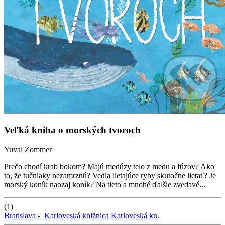
Veľká kniha o morských tvoroch
Yuval Zommer
Prečo chodí krab bokom? Majú medúzy telo z medu a fúzov? Ako
to, že tučniaky nezamrznú? Vedia lietajúce ryby skutočne lietať? Je
morský koník naozaj koník? Na tieto a mnohé ďalšie zvedavé...
(1)
Bratislava -
Karloveská knižnica
Karloveská kn.