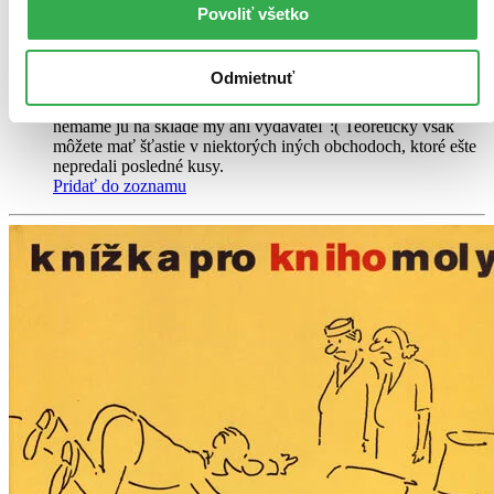
možné, že bude onedlho úplne vypredaný. Ak ho chcete mať,
Povoliť všetko
ponáhľajte sa!
Vložiť do košíka
Kniha
brožovaná väzba
Odmietnuť
Vypredané
Ach, mrzí nás to, z tejto knihy sa už predali všetky výtlačky a
nemáme ju na sklade my ani vydavateľ :( Teoreticky však
môžete mať šťastie v niektorých iných obchodoch, ktoré ešte
nepredali posledné kusy.
Pridať do zoznamu