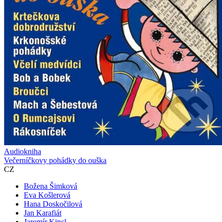
Audiokniha
Večerníčkovy pohádky do ouška
CZ
Božena Šimková
Eva Košlerová
Hana Doskočilová
Jan Karafiát
Jaromír Kincl