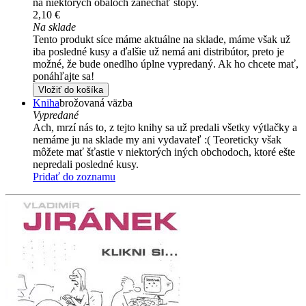
na niektorých obaloch zanechať stopy.
2,10 €
Na sklade
Tento produkt síce máme aktuálne na sklade, máme však už
iba posledné kusy a ďalšie už nemá ani distribútor, preto je
možné, že bude onedlho úplne vypredaný. Ak ho chcete mať,
ponáhľajte sa!
Vložiť do košíka
Kniha
brožovaná väzba
Vypredané
Ach, mrzí nás to, z tejto knihy sa už predali všetky výtlačky a
nemáme ju na sklade my ani vydavateľ :( Teoreticky však
môžete mať šťastie v niektorých iných obchodoch, ktoré ešte
nepredali posledné kusy.
Pridať do zoznamu