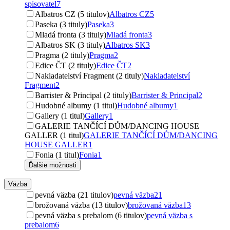
spisovatel
7
Albatros CZ (5 titulov)
Albatros CZ
5
Paseka (3 tituly)
Paseka
3
Mladá fronta (3 tituly)
Mladá fronta
3
Albatros SK (3 tituly)
Albatros SK
3
Pragma (2 tituly)
Pragma
2
Edice ČT (2 tituly)
Edice ČT
2
Nakladatelství Fragment (2 tituly)
Nakladatelství
Fragment
2
Barrister & Principal (2 tituly)
Barrister & Principal
2
Hudobné albumy (1 titul)
Hudobné albumy
1
Gallery (1 titul)
Gallery
1
GALERIE TANČÍCÍ DŮM/DANCING HOUSE
GALLER (1 titul)
GALERIE TANČÍCÍ DŮM/DANCING
HOUSE GALLER
1
Fonia (1 titul)
Fonia
1
Ďalšie možnosti
Väzba
pevná väzba (21 titulov)
pevná väzba
21
brožovaná väzba (13 titulov)
brožovaná väzba
13
pevná väzba s prebalom (6 titulov)
pevná väzba s
prebalom
6