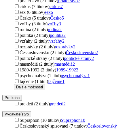
priateľstvo (7 titulov)
priateľstvo
7
cirkus (7 titulov)
cirkus
7
sex (6 titulov)
sex
6
Česko (5 titulov)
Česko
5
voľby (3 tituly)
voľby
3
rodina (2 tituly)
rodina
2
politika (2 tituly)
politika
2
vzťahy (2 tituly)
vzťahy
2
rozprávky (2 tituly)
rozprávky
2
Československo (2 tituly)
Československo
2
politické strany (2 tituly)
politické strany
2
masmédiá (2 tituly)
masmédiá
2
1989-1992 (2 tituly)
1989-1992
2
psychoanalýza (1 titul)
psychoanalýza
1
fajčenie (1 titul)
fajčenie
1
Ďalšie možnosti
Pre koho
pre deti (2 tituly)
pre deti
2
Vydavateľstvo
Supraphon (10 titulov)
Supraphon
10
Československý spisovatel (7 titulov)
Československý