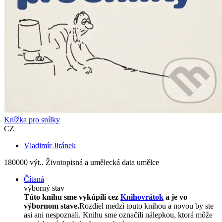
Knížka pro snílky
CZ
Vladimír Jiránek
180000 výt.. Životopisná a umělecká data umělce
Čítaná
výborný stav
Túto knihu sme vykúpili cez
Knihovrátok
a je vo
výbornom stave.
Rozdiel medzi touto knihou a novou by ste
asi ani nespoznali. Knihu sme označili nálepkou, ktorá môže