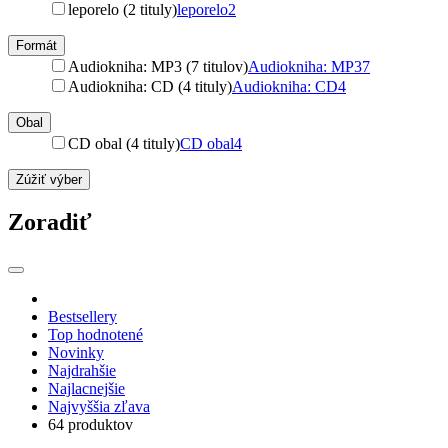
leporelo (2 tituly)
leporelo
2
Formát
Audiokniha: MP3 (7 titulov)
Audiokniha: MP3
7
Audiokniha: CD (4 tituly)
Audiokniha: CD
4
Obal
CD obal (4 tituly)
CD obal
4
Zúžiť výber
Zoradiť
Bestsellery
Top hodnotené
Novinky
Najdrahšie
Najlacnejšie
Najvyššia zľava
64 produktov