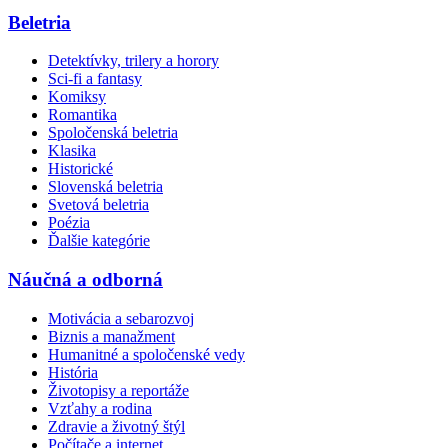
Beletria
Detektívky, trilery a horory
Sci-fi a fantasy
Komiksy
Romantika
Spoločenská beletria
Klasika
Historické
Slovenská beletria
Svetová beletria
Poézia
Ďalšie kategórie
Náučná a odborná
Motivácia a sebarozvoj
Biznis a manažment
Humanitné a spoločenské vedy
História
Životopisy a reportáže
Vzťahy a rodina
Zdravie a životný štýl
Počítače a internet