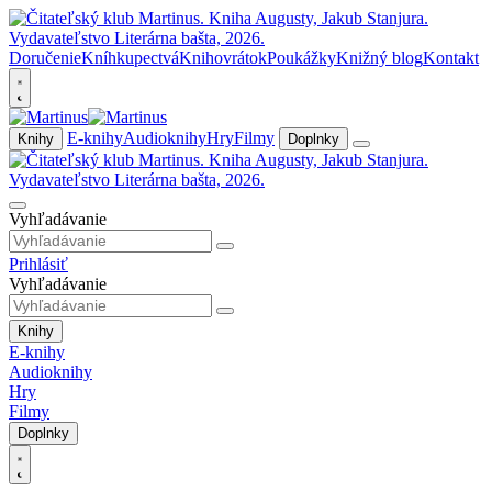
Doručenie
Kníhkupectvá
Knihovrátok
Poukážky
Knižný blog
Kontakt
E-knihy
Audioknihy
Hry
Filmy
Knihy
Doplnky
Vyhľadávanie
Prihlásiť
Vyhľadávanie
Knihy
E-knihy
Audioknihy
Hry
Filmy
Doplnky