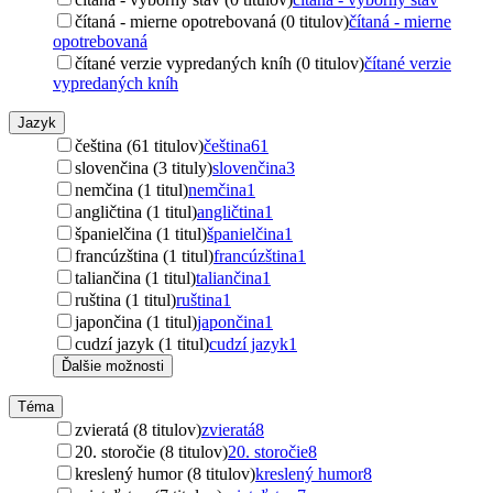
čítaná - mierne opotrebovaná (0 titulov)
čítaná - mierne
opotrebovaná
čítané verzie vypredaných kníh (0 titulov)
čítané verzie
vypredaných kníh
Jazyk
čeština (61 titulov)
čeština
61
slovenčina (3 tituly)
slovenčina
3
nemčina (1 titul)
nemčina
1
angličtina (1 titul)
angličtina
1
španielčina (1 titul)
španielčina
1
francúzština (1 titul)
francúzština
1
taliančina (1 titul)
taliančina
1
ruština (1 titul)
ruština
1
japončina (1 titul)
japončina
1
cudzí jazyk (1 titul)
cudzí jazyk
1
Ďalšie možnosti
Téma
zvieratá (8 titulov)
zvieratá
8
20. storočie (8 titulov)
20. storočie
8
kreslený humor (8 titulov)
kreslený humor
8