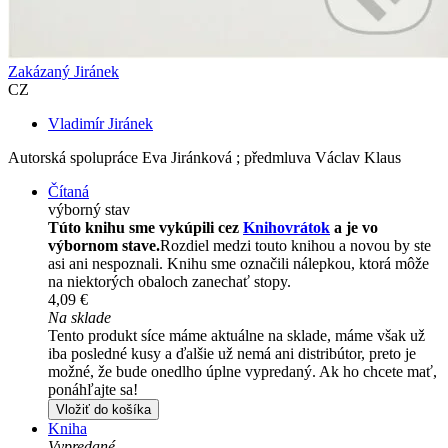
Zakázaný Jiránek
CZ
Vladimír Jiránek
Autorská spolupráce Eva Jiránková ; předmluva Václav Klaus
Čítaná
výborný stav
Túto knihu sme vykúpili cez
Knihovrátok
a je vo
výbornom stave.
Rozdiel medzi touto knihou a novou by ste
asi ani nespoznali. Knihu sme označili nálepkou, ktorá môže
na niektorých obaloch zanechať stopy.
4,09 €
Na sklade
Tento produkt síce máme aktuálne na sklade, máme však už
iba posledné kusy a ďalšie už nemá ani distribútor, preto je
možné, že bude onedlho úplne vypredaný. Ak ho chcete mať,
ponáhľajte sa!
Vložiť do košíka
Kniha
Vypredané