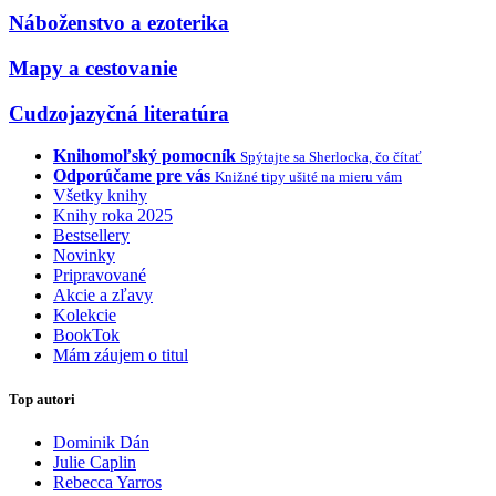
Náboženstvo a ezoterika
Mapy a cestovanie
Cudzojazyčná literatúra
Knihomoľský pomocník
Spýtajte sa Sherlocka, čo čítať
Odporúčame pre vás
Knižné tipy ušité na mieru vám
Všetky knihy
Knihy roka 2025
Bestsellery
Novinky
Pripravované
Akcie a zľavy
Kolekcie
BookTok
Mám záujem o titul
Top autori
Dominik Dán
Julie Caplin
Rebecca Yarros