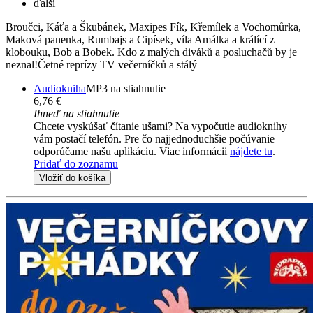
ďalší
Broučci, Káťa a Škubánek, Maxipes Fík, Křemílek a Vochomůrka,
Maková panenka, Rumbajs a Cipísek, víla Amálka a králící z
klobouku, Bob a Bobek. Kdo z malých diváků a posluchačů by je
neznal!Četné reprízy TV večerníčků a stálý
Audiokniha
MP3 na stiahnutie
6,76 €
Ihneď na stiahnutie
Chcete vyskúšať čítanie ušami? Na vypočutie audioknihy
vám postačí telefón. Pre čo najjednoduchšie počúvanie
odporúčame našu aplikáciu. Viac informácii
nájdete tu
.
Pridať do zoznamu
Vložiť do košíka