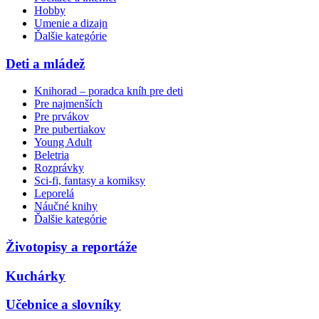
Hobby
Umenie a dizajn
Ďalšie kategórie
Deti a mládež
Knihorad – poradca kníh pre deti
Pre najmenších
Pre prvákov
Pre pubertiakov
Young Adult
Beletria
Rozprávky
Sci-fi, fantasy a komiksy
Leporelá
Náučné knihy
Ďalšie kategórie
Životopisy a reportáže
Kuchárky
Učebnice a slovníky