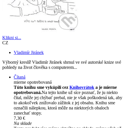
Klikni si...
CZ
Vladimír Jiránek
Výborný kreslíř Vladimír Jiránek shrnul ve své autorské knize své
pohledy na život člověka s computerem...
Čítaná
mierne opotrebovaná
Túto knihu sme vykúpili cez
Knihovrátok
a je mierne
opotrebovaná.
Na tejto knihe už síce poznať, že ju niekto
čítal, môže jej chýbať prebal, nie je však poškodená tak, aby
to akokoľvek znižovalo zážitok z jej obsahu. Knihu sme
označili nálepkou, ktorá môže na niektorých obaloch
zanechať stopy.
7,30 €
Na sklade