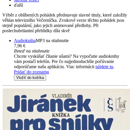
ďalší
Výběr z oblíbených pohádek představuje slavné tituly, které založily
věhlas televizního Večerníčka. Zvukové verze těchto pohádek jsou
stejně populární, jako jejich animované předlohy. Při
poslechubrilantní přehlídky díla skvě
Audiokniha
MP3 na stiahnutie
7,96 €
Ihneď na stiahnutie
Chcete vyskúšať čítanie ušami? Na vypočutie audioknihy
vám postačí telefón. Pre čo najjednoduchšie počúvanie
odporúčame našu aplikáciu. Viac informácii
nájdete tu
.
Pridať do zoznamu
Vložiť do košíka