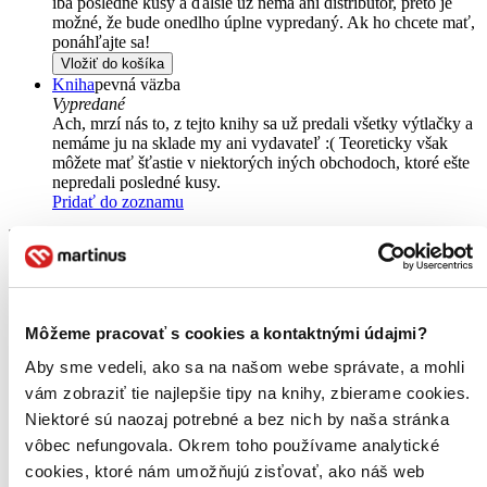
iba posledné kusy a ďalšie už nemá ani distribútor, preto je
možné, že bude onedlho úplne vypredaný. Ak ho chcete mať,
ponáhľajte sa!
Vložiť do košíka
Kniha
pevná väzba
Vypredané
Ach, mrzí nás to, z tejto knihy sa už predali všetky výtlačky a
nemáme ju na sklade my ani vydavateľ :( Teoreticky však
môžete mať šťastie v niektorých iných obchodoch, ktoré ešte
nepredali posledné kusy.
Pridať do zoznamu
Môžeme pracovať s cookies a kontaktnými údajmi?
Aby sme vedeli, ako sa na našom webe správate, a mohli
vám zobraziť tie najlepšie tipy na knihy, zbierame cookies.
Niektoré sú naozaj potrebné a bez nich by naša stránka
vôbec nefungovala. Okrem toho používame analytické
cookies, ktoré nám umožňujú zisťovať, ako náš web