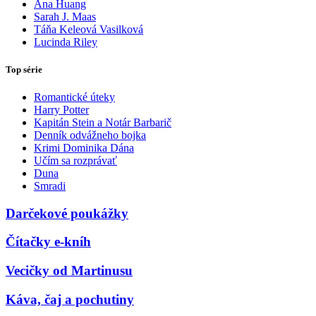
Ana Huang
Sarah J. Maas
Táňa Keleová Vasilková
Lucinda Riley
Top série
Romantické úteky
Harry Potter
Kapitán Stein a Notár Barbarič
Denník odvážneho bojka
Krimi Dominika Dána
Učím sa rozprávať
Duna
Smradi
Darčekové poukážky
Čítačky e-kníh
Vecičky od Martinusu
Káva, čaj a pochutiny