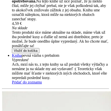
opotrebovaná.
Na tejto knihe už síce poznať, že ju niekto
čítal, môže jej chýbať prebal, nie je však poškodená tak, aby
to akokoľvek znižovalo zážitok z jej obsahu. Knihu sme
označili nálepkou, ktorá môže na niektorých obaloch
zanechať stopy.
4,59 €
Na sklade
Tento produkt síce máme aktuálne na sklade, máme však už
iba posledné kusy a ďalšie už nemá ani distribútor, preto je
možné, že bude onedlho úplne vypredaný. Ak ho chcete mať,
ponáhľajte sa!
Vložiť do košíka
Kniha
pevná väzba s prebalom
Vypredané
Ach, mrzí nás to, z tejto knihy sa už predali všetky výtlačky a
nemáme ju na sklade my ani vydavateľ :( Teoreticky však
môžete mať šťastie v niektorých iných obchodoch, ktoré ešte
nepredali posledné kusy.
Pridať do zoznamu