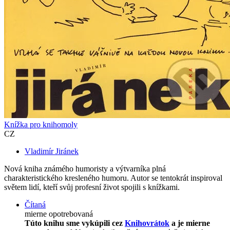
Knížka pro knihomoly
CZ
Vladimír Jiránek
Nová kniha známého humoristy a výtvarníka plná
charakteristického kresleného humoru. Autor se tentokrát inspiroval
světem lidí, kteří svůj profesní život spojili s knížkami.
Čítaná
mierne opotrebovaná
Túto knihu sme vykúpili cez
Knihovrátok
a je mierne