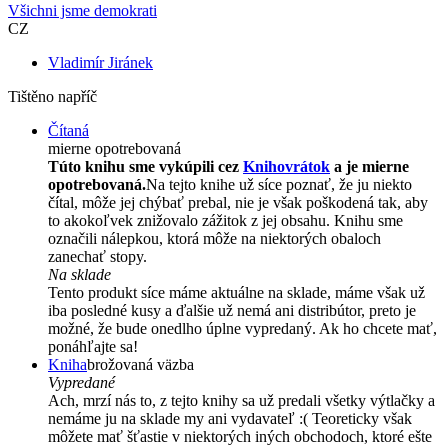
Všichni jsme demokrati
CZ
Vladimír Jiránek
Tištěno napříč
Čítaná
mierne opotrebovaná
Túto knihu sme vykúpili cez
Knihovrátok
a je mierne
opotrebovaná.
Na tejto knihe už síce poznať, že ju niekto
čítal, môže jej chýbať prebal, nie je však poškodená tak, aby
to akokoľvek znižovalo zážitok z jej obsahu. Knihu sme
označili nálepkou, ktorá môže na niektorých obaloch
zanechať stopy.
Na sklade
Tento produkt síce máme aktuálne na sklade, máme však už
iba posledné kusy a ďalšie už nemá ani distribútor, preto je
možné, že bude onedlho úplne vypredaný. Ak ho chcete mať,
ponáhľajte sa!
Kniha
brožovaná väzba
Vypredané
Ach, mrzí nás to, z tejto knihy sa už predali všetky výtlačky a
nemáme ju na sklade my ani vydavateľ :( Teoreticky však
môžete mať šťastie v niektorých iných obchodoch, ktoré ešte