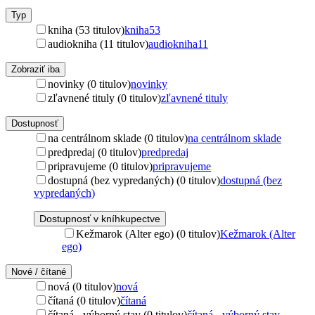
Typ
kniha (53 titulov)
kniha
53
audiokniha (11 titulov)
audiokniha
11
Zobraziť iba
novinky (0 titulov)
novinky
zľavnené tituly (0 titulov)
zľavnené tituly
Dostupnosť
na centrálnom sklade (0 titulov)
na centrálnom sklade
predpredaj (0 titulov)
predpredaj
pripravujeme (0 titulov)
pripravujeme
dostupná (bez vypredaných) (0 titulov)
dostupná (bez
vypredaných)
Dostupnosť v kníhkupectve
Kežmarok (Alter ego) (0 titulov)
Kežmarok (Alter
ego)
Nové / čítané
nová (0 titulov)
nová
čítaná (0 titulov)
čítaná
čítaná - výborný stav (0 titulov)
čítaná - výborný stav