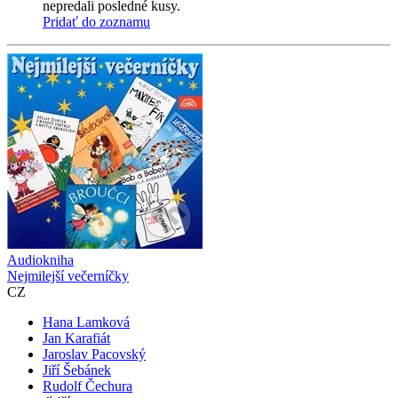
nepredali posledné kusy.
Pridať do zoznamu
Audiokniha
Nejmilejší večerníčky
CZ
Hana Lamková
Jan Karafiát
Jaroslav Pacovský
Jiří Šebánek
Rudolf Čechura