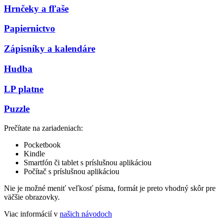
Hrnčeky a fľaše
Papiernictvo
Zápisníky a kalendáre
Hudba
LP platne
Puzzle
Prečítate na zariadeniach:
Pocketbook
Kindle
Smartfón či tablet s príslušnou aplikáciou
Počítač s príslušnou aplikáciou
Nie je možné meniť veľkosť písma, formát je preto vhodný skôr pre
väčšie obrazovky.
Viac informácií v
našich návodoch