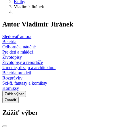
Knihy
Vladimír Jiránek
Autor Vladimír Jiránek
Sledovať autora
Beletria
Odborné a náučné
Pre deti a mládež
Životopisy
Životopisy a reportáže
Umenie, dizajn a architektúra
Beletria pre deti
Rozprávky
Sci-fi, fantasy a komiksy
Komiksy
Zúžiť výber
Zoradiť
Zúžiť výber