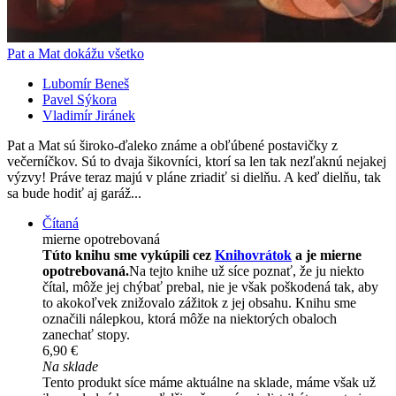
Pat a Mat dokážu všetko
Lubomír Beneš
Pavel Sýkora
Vladimír Jiránek
Pat a Mat sú široko-ďaleko známe a obľúbené postavičky z
večerníčkov. Sú to dvaja šikovníci, ktorí sa len tak nezľaknú nejakej
výzvy! Práve teraz majú v pláne zriadiť si dielňu. A keď dielňu, tak
sa bude hodiť aj garáž...
Čítaná
mierne opotrebovaná
Túto knihu sme vykúpili cez
Knihovrátok
a je mierne
opotrebovaná.
Na tejto knihe už síce poznať, že ju niekto
čítal, môže jej chýbať prebal, nie je však poškodená tak, aby
to akokoľvek znižovalo zážitok z jej obsahu. Knihu sme
označili nálepkou, ktorá môže na niektorých obaloch
zanechať stopy.
6,90 €
Na sklade
Tento produkt síce máme aktuálne na sklade, máme však už