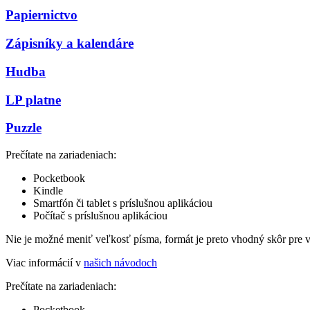
Papiernictvo
Zápisníky a kalendáre
Hudba
LP platne
Puzzle
Prečítate na zariadeniach:
Pocketbook
Kindle
Smartfón či tablet s príslušnou aplikáciou
Počítač s príslušnou aplikáciou
Nie je možné meniť veľkosť písma, formát je preto vhodný skôr pre 
Viac informácií v
našich návodoch
Prečítate na zariadeniach:
Pocketbook