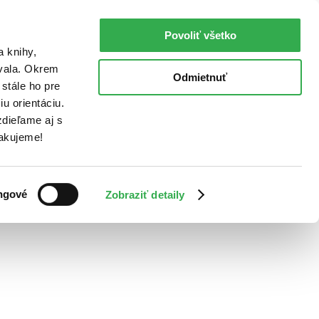
Povoliť všetko
a knihy,
ovala. Okrem
Odmietnuť
stále ho pre
u orientáciu.
dieľame aj s
Ďakujeme!
ngové
Zobraziť detaily