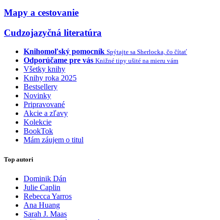
Mapy a cestovanie
Cudzojazyčná literatúra
Knihomoľský pomocník
Spýtajte sa Sherlocka, čo čítať
Odporúčame pre vás
Knižné tipy ušité na mieru vám
Všetky knihy
Knihy roka 2025
Bestsellery
Novinky
Pripravované
Akcie a zľavy
Kolekcie
BookTok
Mám záujem o titul
Top autori
Dominik Dán
Julie Caplin
Rebecca Yarros
Ana Huang
Sarah J. Maas