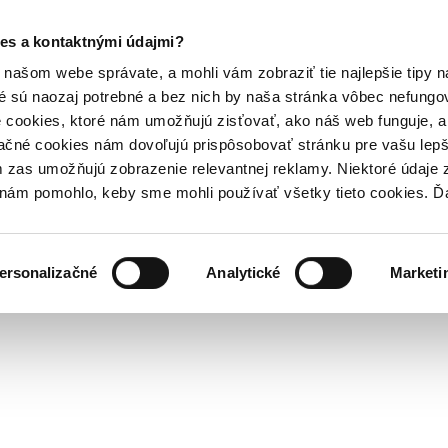
es a kontaktnými údajmi?
našom webe správate, a mohli vám zobraziť tie najlepšie tipy n
é sú naozaj potrebné a bez nich by naša stránka vôbec nefung
 cookies, ktoré nám umožňujú zisťovať, ako náš web funguje, a 
ačné cookies nám dovoľujú prispôsobovať stránku pre vašu lepši
zas umožňujú zobrazenie relevantnej reklamy. Niektoré údaje z
y nám pomohlo, keby sme mohli používať všetky tieto cookies. 
ersonalizačné
Analytické
Marketi