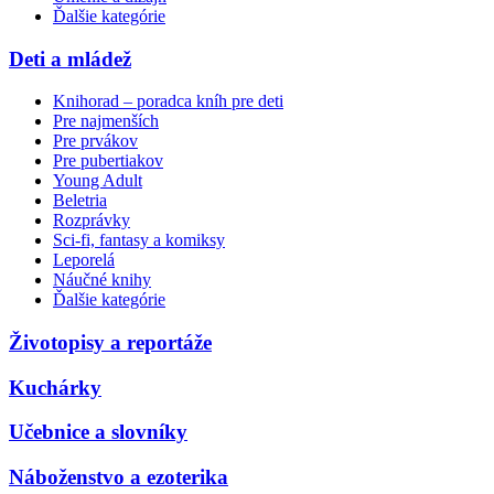
Ďalšie kategórie
Deti a mládež
Knihorad – poradca kníh pre deti
Pre najmenších
Pre prvákov
Pre pubertiakov
Young Adult
Beletria
Rozprávky
Sci-fi, fantasy a komiksy
Leporelá
Náučné knihy
Ďalšie kategórie
Životopisy a reportáže
Kuchárky
Učebnice a slovníky
Náboženstvo a ezoterika