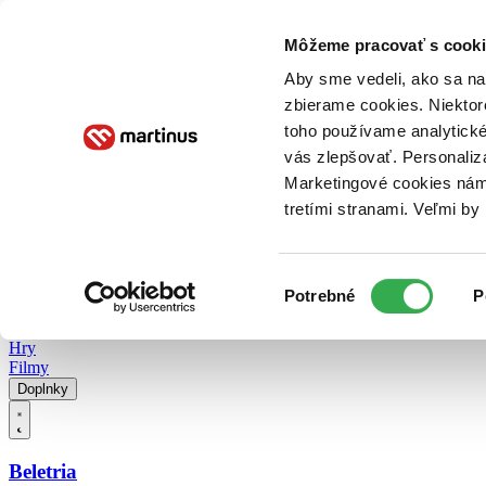
Doručenie
Kníhkupectvá
Knihovrátok
Poukážky
Knižný blog
Kontakt
Môžeme pracovať s cooki
Aby sme vedeli, ako sa na 
zbierame cookies. Niektor
E-knihy
Audioknihy
Hry
Filmy
Knihy
Doplnky
toho používame analytické
vás zlepšovať. Personaliz
Vyhľadávanie
Marketingové cookies nám 
tretími stranami. Veľmi b
Prihlásiť
Vyhľadávanie
Výber
Knihy
Potrebné
P
súhlasu
E-knihy
Audioknihy
Hry
Filmy
Doplnky
Beletria