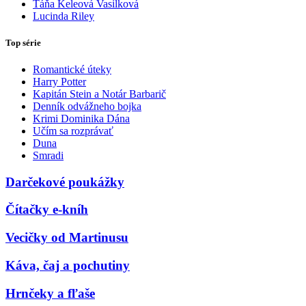
Táňa Keleová Vasilková
Lucinda Riley
Top série
Romantické úteky
Harry Potter
Kapitán Stein a Notár Barbarič
Denník odvážneho bojka
Krimi Dominika Dána
Učím sa rozprávať
Duna
Smradi
Darčekové poukážky
Čítačky e-kníh
Vecičky od Martinusu
Káva, čaj a pochutiny
Hrnčeky a fľaše