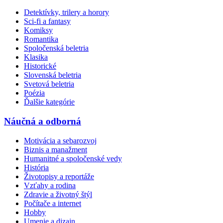
Detektívky, trilery a horory
Sci-fi a fantasy
Komiksy
Romantika
Spoločenská beletria
Klasika
Historické
Slovenská beletria
Svetová beletria
Poézia
Ďalšie kategórie
Náučná a odborná
Motivácia a sebarozvoj
Biznis a manažment
Humanitné a spoločenské vedy
História
Životopisy a reportáže
Vzťahy a rodina
Zdravie a životný štýl
Počítače a internet
Hobby
Umenie a dizajn