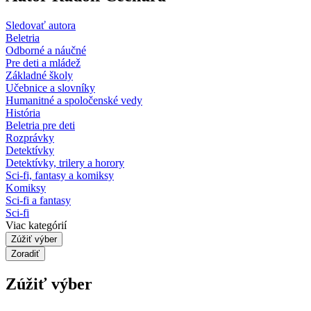
Sledovať autora
Beletria
Odborné a náučné
Pre deti a mládež
Základné školy
Učebnice a slovníky
Humanitné a spoločenské vedy
História
Beletria pre deti
Rozprávky
Detektívky
Detektívky, trilery a horory
Sci-fi, fantasy a komiksy
Komiksy
Sci-fi a fantasy
Sci-fi
Viac kategórií
Zúžiť výber
Zoradiť
Zúžiť výber