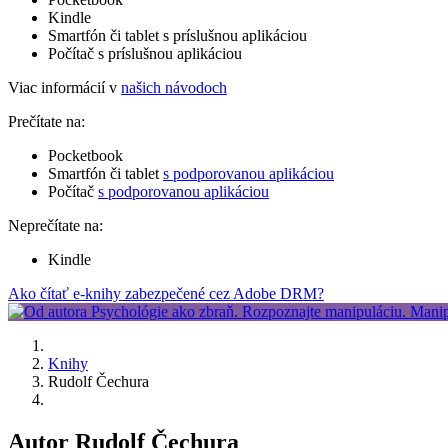
Kindle
Smartfón či tablet s príslušnou aplikáciou
Počítač s príslušnou aplikáciou
Viac informácií v
našich návodoch
Prečítate na:
Pocketbook
Smartfón či tablet
s podporovanou aplikáciou
Počítač
s podporovanou aplikáciou
Neprečítate na:
Kindle
Ako čítať e-knihy zabezpečené cez Adobe DRM?
Knihy
Rudolf Čechura
Autor Rudolf Čechura