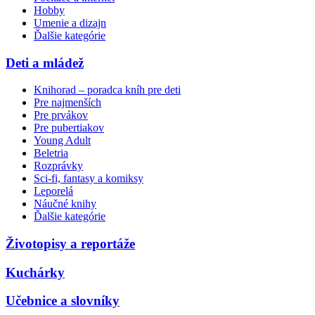
Hobby
Umenie a dizajn
Ďalšie kategórie
Deti a mládež
Knihorad – poradca kníh pre deti
Pre najmenších
Pre prvákov
Pre pubertiakov
Young Adult
Beletria
Rozprávky
Sci-fi, fantasy a komiksy
Leporelá
Náučné knihy
Ďalšie kategórie
Životopisy a reportáže
Kuchárky
Učebnice a slovníky