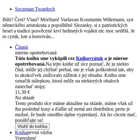
Szczepan Twardoch
Bůh? Čest? Vlast? Morfium! Varšavan Konstantin Willemann, syn
německého aristokrata a popolštěné Slezanky, si z patriotických
hesel a tradice posvěcené krví hrdinných vojáků nic moc nedělá. Je
to cynik, lotr a bonviván...
Čítaná
mierne opotrebovaná
Túto knihu sme vykúpili cez
Knihovrátok
a je mierne
opotrebovaná.
Na tejto knihe už síce poznať, že ju niekto
čítal, môže jej chýbať prebal, nie je však poškodená tak, aby
to akokoľvek znižovalo zážitok z jej obsahu. Knihu sme
označili nálepkou, ktorá môže na niektorých obaloch
zanechať stopy.
11,30 €
Na sklade
Tento produkt síce máme aktuálne na sklade, máme však už
iba posledné kusy a ďalšie už nemá ani distribútor, preto je
možné, že bude onedlho úplne vypredaný. Ak ho chcete mať,
ponáhľajte sa!
Vložiť do košíka
Kniha
pevná väzba
Vypredané