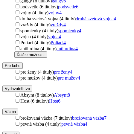
gangy (6 titulov)
gangy
6
podsvetie (6 titulov)
podsvetie
6
vojny (4 tituly)
vojny
4
druhá svetová vojna (4 tituly)
druhá svetová vojna
4
vraždy (4 tituly)
vraždy
4
spomienky (4 tituly)
spomienky
4
vojna (4 tituly)
vojna
4
Poliaci (4 tituly)
Poliaci
4
antihrdina (4 tituly)
antihrdina
4
Ďalšie možnosti
Pre koho
pre ženy (4 tituly)
pre ženy
4
pre mužov (4 tituly)
pre mužov
4
Vydavateľstvo
Absynt (8 titulov)
Absynt
8
Host (6 titulov)
Host
6
Väzba
brožovaná väzba (7 titulov)
brožovaná väzba
7
pevná väzba (4 tituly)
pevná väzba
4