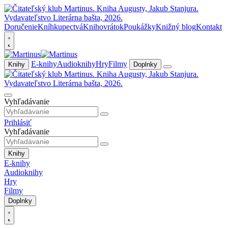
Doručenie
Kníhkupectvá
Knihovrátok
Poukážky
Knižný blog
Kontakt
E-knihy
Audioknihy
Hry
Filmy
Knihy
Doplnky
Vyhľadávanie
Prihlásiť
Vyhľadávanie
Knihy
E-knihy
Audioknihy
Hry
Filmy
Doplnky