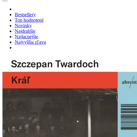
Bestsellery
Top hodnotené
Novinky
Najdrahšie
Najlacnejšie
Najvyššia zľava