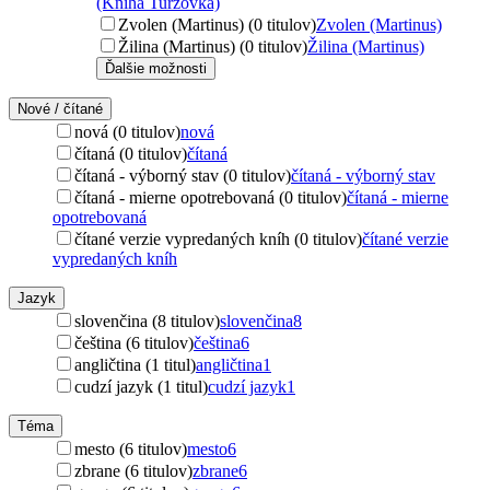
(Kniha Turzovka)
Zvolen (Martinus) (0 titulov)
Zvolen (Martinus)
Žilina (Martinus) (0 titulov)
Žilina (Martinus)
Ďalšie možnosti
Nové / čítané
nová (0 titulov)
nová
čítaná (0 titulov)
čítaná
čítaná - výborný stav (0 titulov)
čítaná - výborný stav
čítaná - mierne opotrebovaná (0 titulov)
čítaná - mierne
opotrebovaná
čítané verzie vypredaných kníh (0 titulov)
čítané verzie
vypredaných kníh
Jazyk
slovenčina (8 titulov)
slovenčina
8
čeština (6 titulov)
čeština
6
angličtina (1 titul)
angličtina
1
cudzí jazyk (1 titul)
cudzí jazyk
1
Téma
mesto (6 titulov)
mesto
6
zbrane (6 titulov)
zbrane
6