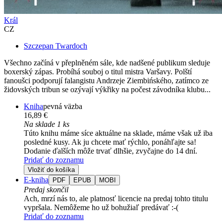
Král
CZ
Szczepan Twardoch
Všechno začíná v přeplněném sále, kde nadšené publikum sleduje
boxerský zápas. Probíhá souboj o titul mistra Varšavy. Polští
fanoušci podporují falangistu Andrzeje Ziembińského, zatímco ze
židovských tribun se ozývají výkřiky na počest závodníka klubu...
Kniha
pevná väzba
16,89 €
Na sklade 1 ks
Túto knihu máme síce aktuálne na sklade, máme však už iba
posledné kusy. Ak ju chcete mať rýchlo, ponáhľajte sa!
Dodanie ďalších môže trvať dlhšie, zvyčajne do 14 dní.
Pridať do zoznamu
Vložiť do košíka
E-kniha
PDF
EPUB
MOBI
Predaj skončil
Ach, mrzí nás to, ale platnosť licencie na predaj tohto titulu
vypršala. Nemôžeme ho už bohužiaľ predávať :-(
Pridať do zoznamu