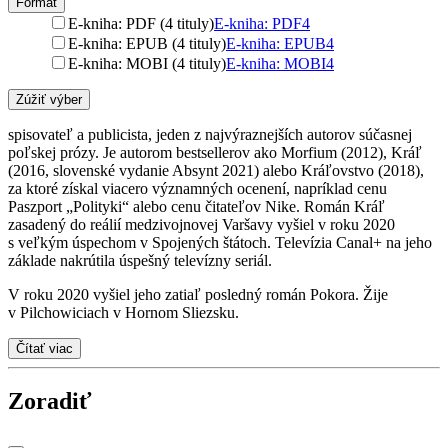
Formát
E-kniha: PDF (4 tituly)
E-kniha: PDF
4
E-kniha: EPUB (4 tituly)
E-kniha: EPUB
4
E-kniha: MOBI (4 tituly)
E-kniha: MOBI
4
Zúžiť výber
spisovateľ a publicista, jeden z najvýraznejších autorov súčasnej
poľskej prózy. Je autorom bestsellerov ako Morfium (2012), Kráľ
(2016, slovenské vydanie Absynt 2021) alebo Kráľovstvo (2018),
za ktoré získal viacero významných ocenení, napríklad cenu
Paszport „Polityki“ alebo cenu čitateľov Nike. Román Kráľ
zasadený do reálií medzivojnovej Varšavy vyšiel v roku 2020
s veľkým úspechom v Spojených štátoch. Televízia Canal+ na jeho
základe nakrútila úspešný televízny seriál.
V roku 2020 vyšiel jeho zatiaľ posledný román Pokora. Žije
v Pilchowiciach v Hornom Sliezsku.
Čítať viac
Zoradiť