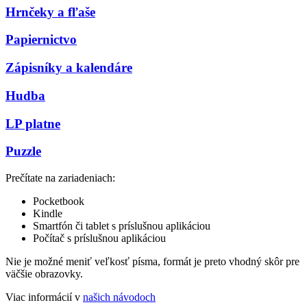
Hrnčeky a fľaše
Papiernictvo
Zápisníky a kalendáre
Hudba
LP platne
Puzzle
Prečítate na zariadeniach:
Pocketbook
Kindle
Smartfón či tablet s príslušnou aplikáciou
Počítač s príslušnou aplikáciou
Nie je možné meniť veľkosť písma, formát je preto vhodný skôr pre
väčšie obrazovky.
Viac informácií v
našich návodoch