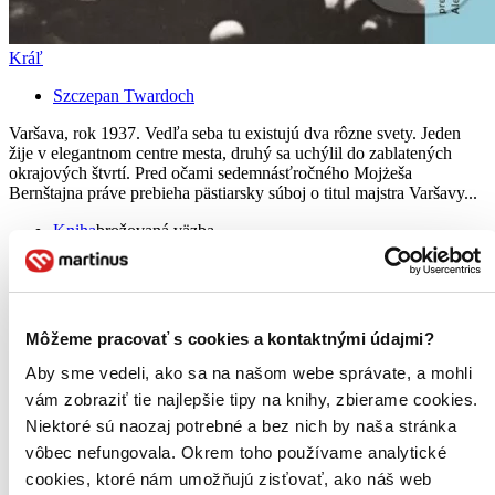
Kráľ
Szczepan Twardoch
Varšava, rok 1937. Vedľa seba tu existujú dva rôzne svety. Jeden
žije v elegantnom centre mesta, druhý sa uchýlil do zablatených
okrajových štvrtí. Pred očami sedemnásťročného Mojżeša
Bernštajna práve prebieha pästiarsky súboj o titul majstra Varšavy...
Kniha
brožovaná väzba
15,90 €
Na sklade 4 ks
Túto knihu máme síce aktuálne na sklade, máme však už iba
posledné kusy. Ak ju chcete mať rýchlo, ponáhľajte sa!
Dodanie ďalších môže trvať dlhšie, zvyčajne do týždňa.
Môžeme pracovať s cookies a kontaktnými údajmi?
Pridať do zoznamu
Aby sme vedeli, ako sa na našom webe správate, a mohli
Vložiť do košíka
E-kniha
PDF
EPUB
MOBI
vám zobraziť tie najlepšie tipy na knihy, zbierame cookies.
Predaj skončil
Niektoré sú naozaj potrebné a bez nich by naša stránka
Ach, mrzí nás to, ale platnosť licencie na predaj tohto titulu
vôbec nefungovala. Okrem toho používame analytické
vypršala. Nemôžeme ho už bohužiaľ predávať :-(
Pridať do zoznamu
cookies, ktoré nám umožňujú zisťovať, ako náš web