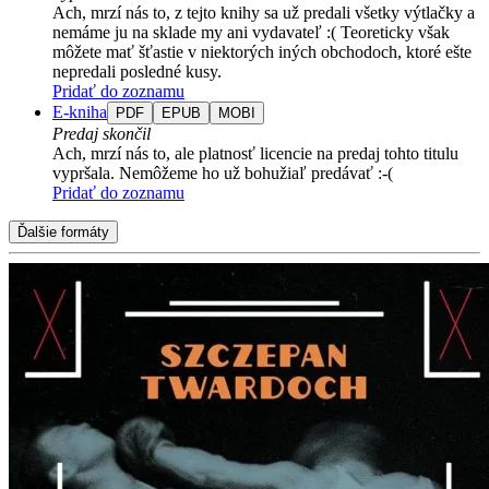
Ach, mrzí nás to, z tejto knihy sa už predali všetky výtlačky a
nemáme ju na sklade my ani vydavateľ :( Teoreticky však
môžete mať šťastie v niektorých iných obchodoch, ktoré ešte
nepredali posledné kusy.
Pridať do zoznamu
E-kniha
PDF
EPUB
MOBI
Predaj skončil
Ach, mrzí nás to, ale platnosť licencie na predaj tohto titulu
vypršala. Nemôžeme ho už bohužiaľ predávať :-(
Pridať do zoznamu
Ďalšie formáty