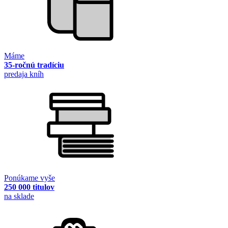
Máme
35-ročnú tradíciu
predaja kníh
Ponúkame vyše
250 000 titulov
na sklade