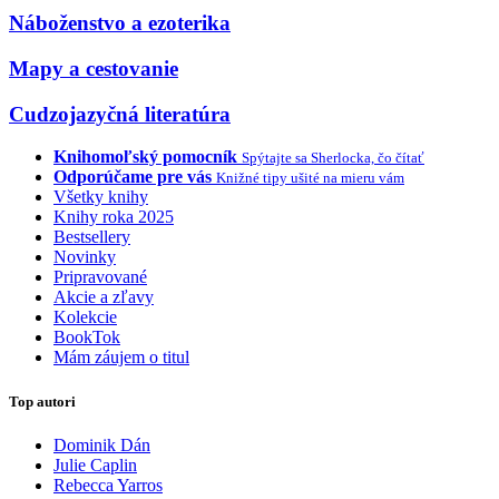
Náboženstvo a ezoterika
Mapy a cestovanie
Cudzojazyčná literatúra
Knihomoľský pomocník
Spýtajte sa Sherlocka, čo čítať
Odporúčame pre vás
Knižné tipy ušité na mieru vám
Všetky knihy
Knihy roka 2025
Bestsellery
Novinky
Pripravované
Akcie a zľavy
Kolekcie
BookTok
Mám záujem o titul
Top autori
Dominik Dán
Julie Caplin
Rebecca Yarros