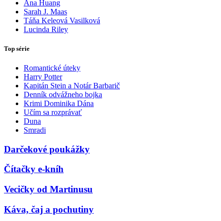
Ana Huang
Sarah J. Maas
Táňa Keleová Vasilková
Lucinda Riley
Top série
Romantické úteky
Harry Potter
Kapitán Stein a Notár Barbarič
Denník odvážneho bojka
Krimi Dominika Dána
Učím sa rozprávať
Duna
Smradi
Darčekové poukážky
Čítačky e-kníh
Vecičky od Martinusu
Káva, čaj a pochutiny