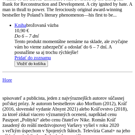
Bank for Reconstruction and Development. A city ignited by hate. A
man in thrall to power. The ferociously original award-winning
bestseller by Poland’s literary phenomenon—his first to be...
Kniha
brožovaná väzba
10,90 €
Do 6 – 7 dní
Tento produkt momentálne nemáme na sklade, ale zvyčajne
vám ho vieme zabezpečiť a odoslať do 6 – 7 dní. A
posnažíme sa aj trochu rýchlejšie!
Pridať do zoznamu
Vložiť do košíka
Hore
spisovateľ a publicista, jeden z najvýraznejších autorov súčasnej
poľskej prózy. Je autorom bestsellerov ako Morfium (2012), Kráľ
(2016, slovenské vydanie Absynt 2021) alebo Kráľovstvo (2018),
za ktoré získal viacero významných ocenení, napríklad cenu
Paszport „Polityki“ alebo cenu čitateľov Nike. Román Kráľ
zasadený do reálií medzivojnovej Varšavy vyšiel v roku 2020
s veľkým úspechom v Spojených štátoch. Televízia Canal+ na jeho