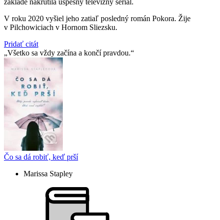
základe nakrútila úspešný televízny seriál.
V roku 2020 vyšiel jeho zatiaľ posledný román Pokora. Žije
v Pilchowiciach v Hornom Sliezsku.
Pridať citát
Všetko sa vždy začína a končí pravdou.
Čo sa dá robiť, keď prší
Marissa Stapley