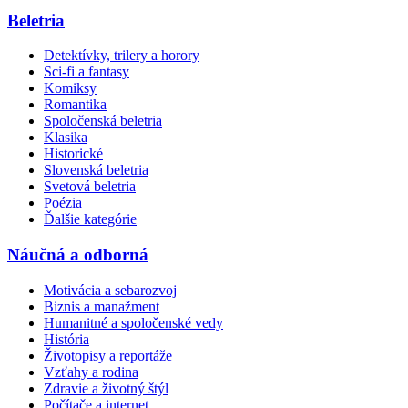
Beletria
Detektívky, trilery a horory
Sci-fi a fantasy
Komiksy
Romantika
Spoločenská beletria
Klasika
Historické
Slovenská beletria
Svetová beletria
Poézia
Ďalšie kategórie
Náučná a odborná
Motivácia a sebarozvoj
Biznis a manažment
Humanitné a spoločenské vedy
História
Životopisy a reportáže
Vzťahy a rodina
Zdravie a životný štýl
Počítače a internet