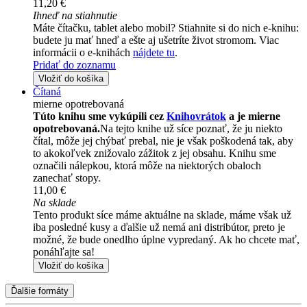
11,20 €
Ihneď na stiahnutie
Máte čítačku, tablet alebo mobil? Stiahnite si do nich e-knihu:
budete ju mať hneď a ešte aj ušetríte život stromom. Viac
informácii o e-knihách
nájdete tu
.
Pridať do zoznamu
Vložiť do košíka
Čítaná
mierne opotrebovaná
Túto knihu sme vykúpili cez
Knihovrátok
a je mierne
opotrebovaná.
Na tejto knihe už síce poznať, že ju niekto
čítal, môže jej chýbať prebal, nie je však poškodená tak, aby
to akokoľvek znižovalo zážitok z jej obsahu. Knihu sme
označili nálepkou, ktorá môže na niektorých obaloch
zanechať stopy.
11,00 €
Na sklade
Tento produkt síce máme aktuálne na sklade, máme však už
iba posledné kusy a ďalšie už nemá ani distribútor, preto je
možné, že bude onedlho úplne vypredaný. Ak ho chcete mať,
ponáhľajte sa!
Vložiť do košíka
Ďalšie formáty