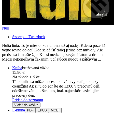
Null
Szczepan Twardoch
Nultá línia. To je miesto, kde umiera už aj nádej. Kde sa pozeráš
vojne rovno do očí. Kde sa dá ísť ďalej jedine cez mŕtvoly. Ale
predsa sa tam ešte žije. Kdesi medzi lepkavým blatom a dronmi.
Medzi nekonečným čakaním, ubíjajúcou nudou a pálčivým ...
Kniha
brožovaná väzba
15,90 €
Na sklade > 5 ks
Táto kniha sa môže na cestu ku vám vybrať prakticky
okamžite! Ak si ju objednáte do 13:00 v pracovný deň,
odošleme vám ju ešte dnes, inak najneskôr nasledujúci
pracovný deň.
Pridať do zoznamu
Vložiť do košíka
E-kniha
PDF
EPUB
MOBI