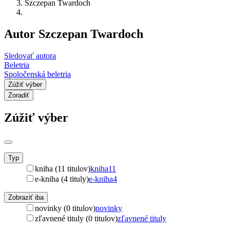
Szczepan Twardoch
Autor Szczepan Twardoch
Sledovať autora
Beletria
Spoločenská beletria
Zúžiť výber
Zoradiť
Zúžiť výber
Typ
kniha (11 titulov)
kniha
11
e-kniha (4 tituly)
e-kniha
4
Zobraziť iba
novinky (0 titulov)
novinky
zľavnené tituly (0 titulov)
zľavnené tituly