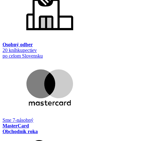
Osobný odber
20 kníhkupectiev
po celom Slovensku
Sme 7-násobný
MasterCard
Obchodník roka