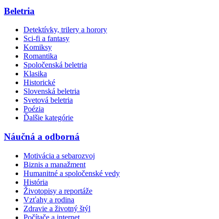
Beletria
Detektívky, trilery a horory
Sci-fi a fantasy
Komiksy
Romantika
Spoločenská beletria
Klasika
Historické
Slovenská beletria
Svetová beletria
Poézia
Ďalšie kategórie
Náučná a odborná
Motivácia a sebarozvoj
Biznis a manažment
Humanitné a spoločenské vedy
História
Životopisy a reportáže
Vzťahy a rodina
Zdravie a životný štýl
Počítače a internet