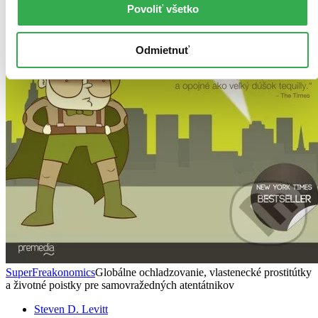
Povoliť všetko
Odmietnuť
SuperFreakonomics
Globálne ochladzovanie, vlastenecké prostitútky
a životné poistky pre samovražedných atentátnikov
Steven D. Levitt