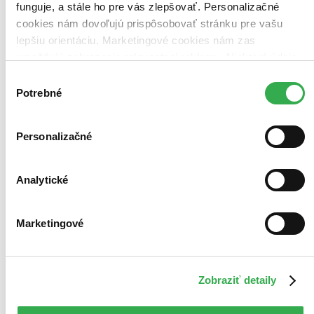
informácii o e-knihách
nájdete tu
.
funguje, a stále ho pre vás zlepšovať. Personalizačné
Pridať do zoznamu
cookies nám dovoľujú prispôsobovať stránku pre vašu
Vložiť do košíka
lepšiu orientáciu. Marketingové cookies nám zas
umožňujú zobrazenie relevantnej reklamy. Niektoré údaje
Ďalšie formáty
zdieľame aj s tretími stranami. Veľmi by nám pomohlo,
Výber
keby sme mohli používať všetky tieto cookies. Ďakujeme!
Potrebné
súhlasu
Personalizačné
Analytické
Marketingové
Zobraziť detaily