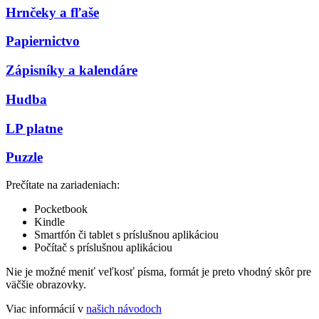
Hrnčeky a fľaše
Papiernictvo
Zápisníky a kalendáre
Hudba
LP platne
Puzzle
Prečítate na zariadeniach:
Pocketbook
Kindle
Smartfón či tablet s príslušnou aplikáciou
Počítač s príslušnou aplikáciou
Nie je možné meniť veľkosť písma, formát je preto vhodný skôr pre
väčšie obrazovky.
Viac informácií v
našich návodoch