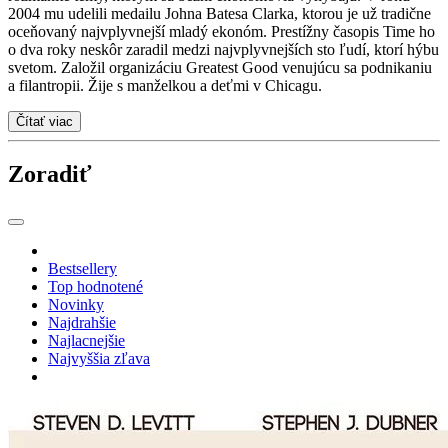
2004 mu udelili medailu Johna Batesa Clarka, ktorou je už tradične
oceňovaný najvplyvnejší mladý ekonóm. Prestížny časopis Time ho
o dva roky neskôr zaradil medzi najvplyvnejších sto ľudí, ktorí hýbu
svetom. Založil organizáciu Greatest Good venujúcu sa podnikaniu
a filantropii. Žije s manželkou a deťmi v Chicagu.
Čítať viac
Zoradiť
Bestsellery
Top hodnotené
Novinky
Najdrahšie
Najlacnejšie
Najvyššia zľava