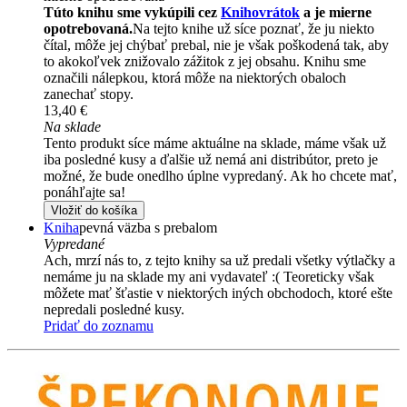
Túto knihu sme vykúpili cez
Knihovrátok
a je mierne
opotrebovaná.
Na tejto knihe už síce poznať, že ju niekto
čítal, môže jej chýbať prebal, nie je však poškodená tak, aby
to akokoľvek znižovalo zážitok z jej obsahu. Knihu sme
označili nálepkou, ktorá môže na niektorých obaloch
zanechať stopy.
13,40 €
Na sklade
Tento produkt síce máme aktuálne na sklade, máme však už
iba posledné kusy a ďalšie už nemá ani distribútor, preto je
možné, že bude onedlho úplne vypredaný. Ak ho chcete mať,
ponáhľajte sa!
Vložiť do košíka
Kniha
pevná väzba s prebalom
Vypredané
Ach, mrzí nás to, z tejto knihy sa už predali všetky výtlačky a
nemáme ju na sklade my ani vydavateľ :( Teoreticky však
môžete mať šťastie v niektorých iných obchodoch, ktoré ešte
nepredali posledné kusy.
Pridať do zoznamu