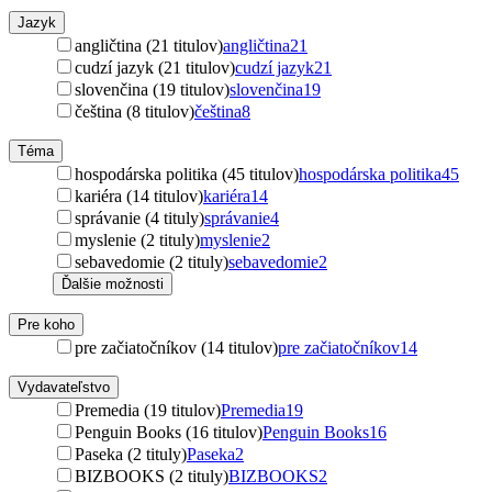
Jazyk
angličtina (21 titulov)
angličtina
21
cudzí jazyk (21 titulov)
cudzí jazyk
21
slovenčina (19 titulov)
slovenčina
19
čeština (8 titulov)
čeština
8
Téma
hospodárska politika (45 titulov)
hospodárska politika
45
kariéra (14 titulov)
kariéra
14
správanie (4 tituly)
správanie
4
myslenie (2 tituly)
myslenie
2
sebavedomie (2 tituly)
sebavedomie
2
Ďalšie možnosti
Pre koho
pre začiatočníkov (14 titulov)
pre začiatočníkov
14
Vydavateľstvo
Premedia (19 titulov)
Premedia
19
Penguin Books (16 titulov)
Penguin Books
16
Paseka (2 tituly)
Paseka
2
BIZBOOKS (2 tituly)
BIZBOOKS
2