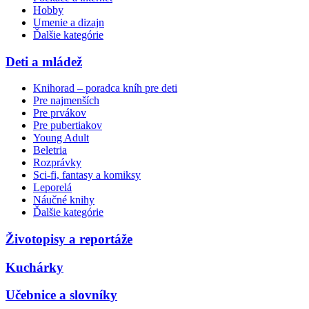
Hobby
Umenie a dizajn
Ďalšie kategórie
Deti a mládež
Knihorad – poradca kníh pre deti
Pre najmenších
Pre prvákov
Pre pubertiakov
Young Adult
Beletria
Rozprávky
Sci-fi, fantasy a komiksy
Leporelá
Náučné knihy
Ďalšie kategórie
Životopisy a reportáže
Kuchárky
Učebnice a slovníky