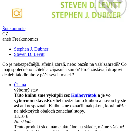
Špekonomie
CZ
aneb Freakonomics
Stephen J. Dubner
Steven D. Levitt
Co je nebezpečnější, střelná zbraň, nebo bazén na vaší zahradě? Co
mají společného učitelé a zápasníci sumó? Proč zůstávají drogoví
dealeři tak dlouho v péči svých matek?...
Čítaná
výborný stav
Túto knihu sme vykúpili cez
Knihovrátok
a je vo
výbornom stave.
Rozdiel medzi touto knihou a novou by ste
asi ani nespoznali. Knihu sme označili nálepkou, ktorá môže
na niektorých obaloch zanechať stopy.
13,10 €
Na sklade
Tento produkt síce máme aktuálne na sklade, máme však už