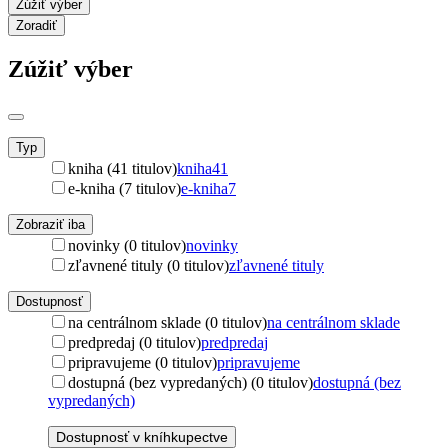
Zúžiť výber
Zoradiť
Zúžiť výber
Typ
kniha (41 titulov)
kniha
41
e-kniha (7 titulov)
e-kniha
7
Zobraziť iba
novinky (0 titulov)
novinky
zľavnené tituly (0 titulov)
zľavnené tituly
Dostupnosť
na centrálnom sklade (0 titulov)
na centrálnom sklade
predpredaj (0 titulov)
predpredaj
pripravujeme (0 titulov)
pripravujeme
dostupná (bez vypredaných) (0 titulov)
dostupná (bez
vypredaných)
Dostupnosť v kníhkupectve