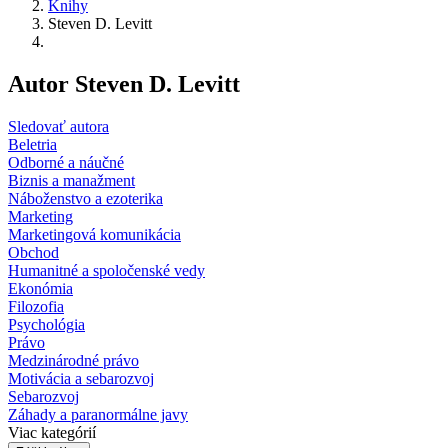
Knihy
Steven D. Levitt
Autor Steven D. Levitt
Sledovať autora
Beletria
Odborné a náučné
Biznis a manažment
Náboženstvo a ezoterika
Marketing
Marketingová komunikácia
Obchod
Humanitné a spoločenské vedy
Ekonómia
Filozofia
Psychológia
Právo
Medzinárodné právo
Motivácia a sebarozvoj
Sebarozvoj
Záhady a paranormálne javy
Viac kategórií