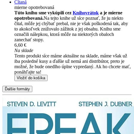
Čítaná
mierne opotrebovaná
Túto knihu sme vykúpili cez
Knihovrátok
a je mierne
opotrebovaná.
Na tejto knihe už síce poznať, že ju niekto
čítal, môže jej chýbať prebal, nie je však poškodená tak, aby
to akokoľvek znižovalo zážitok z jej obsahu. Knihu sme
označili nálepkou, ktorá môže na niektorých obaloch
zanechať stopy.
6,60 €
Na sklade
Tento produkt síce máme aktuálne na sklade, máme však už
iba posledné kusy a ďalšie už nemá ani distribútor, preto je
možné, že bude onedlho úplne vypredaný. Ak ho chcete mať,
ponáhľajte sa!
Vložiť do košíka
Ďalšie formáty