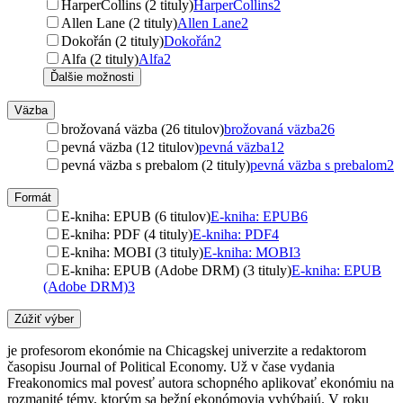
HarperCollins (2 tituly)
HarperCollins
2
Allen Lane (2 tituly)
Allen Lane
2
Dokořán (2 tituly)
Dokořán
2
Alfa (2 tituly)
Alfa
2
Ďalšie možnosti
Väzba
brožovaná väzba (26 titulov)
brožovaná väzba
26
pevná väzba (12 titulov)
pevná väzba
12
pevná väzba s prebalom (2 tituly)
pevná väzba s prebalom
2
Formát
E-kniha: EPUB (6 titulov)
E-kniha: EPUB
6
E-kniha: PDF (4 tituly)
E-kniha: PDF
4
E-kniha: MOBI (3 tituly)
E-kniha: MOBI
3
E-kniha: EPUB (Adobe DRM) (3 tituly)
E-kniha: EPUB
(Adobe DRM)
3
Zúžiť výber
je profesorom ekonómie na Chicagskej univerzite a redaktorom
časopisu Journal of Political Economy. Už v čase vydania
Freakonomics mal povesť autora schopného aplikovať ekonómiu na
rozmanité témy, ktorým sa bežní ekonómovia vyhýbajú. V roku