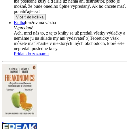
iba posledné kusy a ďalšie už nemá ani distribútor, preto je
možné, že bude onedlho úplne vypredaný. Ak ho chcete mať,
ponáhľajte sa!
Vložiť do košíka
Kniha
brožovaná väzba
Vypredané
Ach, mrzí nás to, z tejto knihy sa už predali všetky výtlačky a
nemáme ju na sklade my ani vydavateľ :( Teoreticky však
môžete mať šťastie v niektorých iných obchodoch, ktoré ešte
nepredali posledné kusy.
Pridať do zoznamu