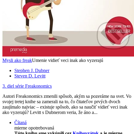
Mysli ako freak
Umenie vidieť veci inak ako vyzerajú
Stephen J. Dubner
Steven D. Levitt
3. diel série
Freakonomics
Autori Freakonomics zmenili spôsob, akým sa pozeráme na svet. Vo
svojej tretej knihe sa zamerali na to, čo čitateľov prvých dvoch
zaujímalo najviac – existuje spôsob, ako sa naučiť vidieť veci inak
ako vyzerajú? Levitt s Dubnerom veria, že áno a...
Čítaná
mierne opotrebovaná
Túto knihu sme vykúpili cez
Knihovrátok
a je mierne