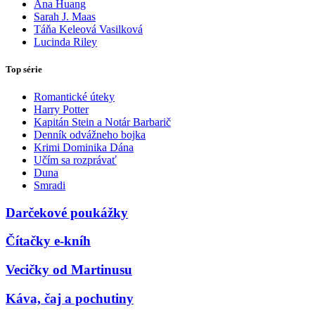
Ana Huang
Sarah J. Maas
Táňa Keleová Vasilková
Lucinda Riley
Top série
Romantické úteky
Harry Potter
Kapitán Stein a Notár Barbarič
Denník odvážneho bojka
Krimi Dominika Dána
Učím sa rozprávať
Duna
Smradi
Darčekové poukážky
Čítačky e-kníh
Vecičky od Martinusu
Káva, čaj a pochutiny