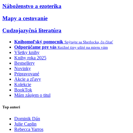
Náboženstvo a ezoterika
Mapy a cestovanie
Cudzojazyčná literatúra
Knihomoľský pomocník
Spýtajte sa Sherlocka, čo čítať
Odporúčame pre vás
Knižné tipy ušité na mieru vám
Všetky knihy
Knihy roka 2025
Bestsellery
Novinky
Pripravované
Akcie a zľavy
Kolekcie
BookTok
Mám záujem o titul
Top autori
Dominik Dán
Julie Caplin
Rebecca Yarros