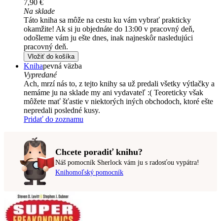
7,90 €
Na sklade
Táto kniha sa môže na cestu ku vám vybrať prakticky
okamžite! Ak si ju objednáte do 13:00 v pracovný deň,
odošleme vám ju ešte dnes, inak najneskôr nasledujúci
pracovný deň.
Vložiť do košíka
Kniha
pevná väzba
Vypredané
Ach, mrzí nás to, z tejto knihy sa už predali všetky výtlačky a
nemáme ju na sklade my ani vydavateľ :( Teoreticky však
môžete mať šťastie v niektorých iných obchodoch, ktoré ešte
nepredali posledné kusy.
Pridať do zoznamu
Chcete poradiť knihu?
Náš pomocník Sherlock vám ju s radosťou vypátra!
Knihomoľský pomocník