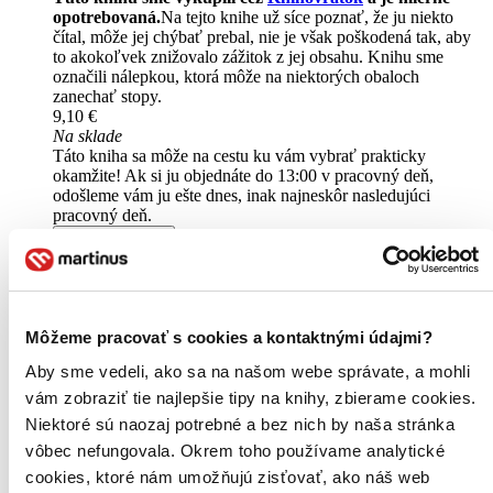
opotrebovaná.
Na tejto knihe už síce poznať, že ju niekto
čítal, môže jej chýbať prebal, nie je však poškodená tak, aby
to akokoľvek znižovalo zážitok z jej obsahu. Knihu sme
označili nálepkou, ktorá môže na niektorých obaloch
zanechať stopy.
9,10 €
Na sklade
Táto kniha sa môže na cestu ku vám vybrať prakticky
okamžite! Ak si ju objednáte do 13:00 v pracovný deň,
odošleme vám ju ešte dnes, inak najneskôr nasledujúci
pracovný deň.
Vložiť do košíka
Kniha
pevná väzba
Vypredané
Ach, mrzí nás to, z tejto knihy sa už predali všetky výtlačky a
nemáme ju na sklade my ani vydavateľ :( Teoreticky však
Môžeme pracovať s cookies a kontaktnými údajmi?
môžete mať šťastie v niektorých iných obchodoch, ktoré ešte
nepredali posledné kusy.
Aby sme vedeli, ako sa na našom webe správate, a mohli
Pridať do zoznamu
vám zobraziť tie najlepšie tipy na knihy, zbierame cookies.
E-kniha
PDF
EPUB
MOBI
7,90 €
Niektoré sú naozaj potrebné a bez nich by naša stránka
Ihneď na stiahnutie
vôbec nefungovala. Okrem toho používame analytické
Máte čítačku, tablet alebo mobil? Stiahnite si do nich e-knihu:
cookies, ktoré nám umožňujú zisťovať, ako náš web
budete ju mať hneď a ešte aj ušetríte život stromom. Viac