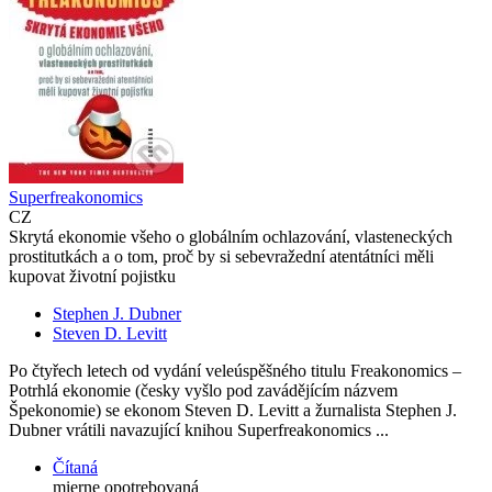
Superfreakonomics
CZ
Skrytá ekonomie všeho o globálním ochlazování, vlasteneckých
prostitutkách a o tom, proč by si sebevražední atentátníci měli
kupovat životní pojistku
Stephen J. Dubner
Steven D. Levitt
Po čtyřech letech od vydání veleúspěšného titulu Freakonomics –
Potrhlá ekonomie (česky vyšlo pod zavádějícím názvem
Špekonomie) se ekonom Steven D. Levitt a žurnalista Stephen J.
Dubner vrátili navazující knihou Superfreakonomics ...
Čítaná
mierne opotrebovaná