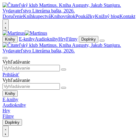
Doručenie
Kníhkupectvá
Knihovrátok
Poukážky
Knižný blog
Kontakt
E-knihy
Audioknihy
Hry
Filmy
Knihy
Doplnky
Vyhľadávanie
Prihlásiť
Vyhľadávanie
Knihy
E-knihy
Audioknihy
Hry
Filmy
Doplnky