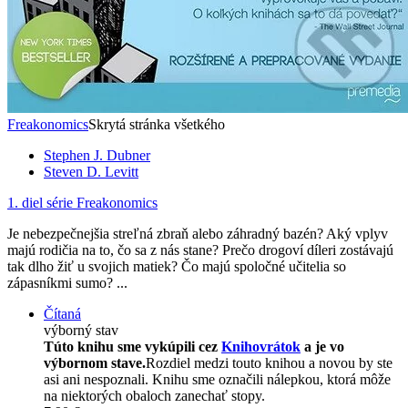
Freakonomics
Skrytá stránka všetkého
Stephen J. Dubner
Steven D. Levitt
1. diel série
Freakonomics
Je nebezpečnejšia streľná zbraň alebo záhradný bazén? Aký vplyv
majú rodičia na to, čo sa z nás stane? Prečo drogoví díleri zostávajú
tak dlho žiť u svojich matiek? Čo majú spoločné učitelia so
zápasníkmi sumo? ...
Čítaná
výborný stav
Túto knihu sme vykúpili cez
Knihovrátok
a je vo
výbornom stave.
Rozdiel medzi touto knihou a novou by ste
asi ani nespoznali. Knihu sme označili nálepkou, ktorá môže
na niektorých obaloch zanechať stopy.