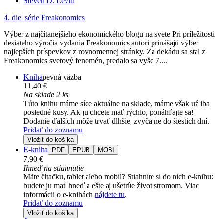
Steven D. Levitt
4. diel série
Freakonomics
Výber z najčítanejšieho ekonomického blogu na svete Pri príležitosti
desiateho výročia vydania Freakonomics autori prinášajú výber
najlepších príspevkov z rovnomennej stránky. Za dekádu sa stal z
Freakonomics svetový fenomén, predalo sa vyše 7....
Kniha
pevná väzba
11,40 €
Na sklade 2 ks
Túto knihu máme síce aktuálne na sklade, máme však už iba
posledné kusy. Ak ju chcete mať rýchlo, ponáhľajte sa!
Dodanie ďalších môže trvať dlhšie, zvyčajne do šiestich dní.
Pridať do zoznamu
Vložiť do košíka
E-kniha
PDF
EPUB
MOBI
7,90 €
Ihneď na stiahnutie
Máte čítačku, tablet alebo mobil? Stiahnite si do nich e-knihu:
budete ju mať hneď a ešte aj ušetríte život stromom. Viac
informácii o e-knihách
nájdete tu
.
Pridať do zoznamu
Vložiť do košíka