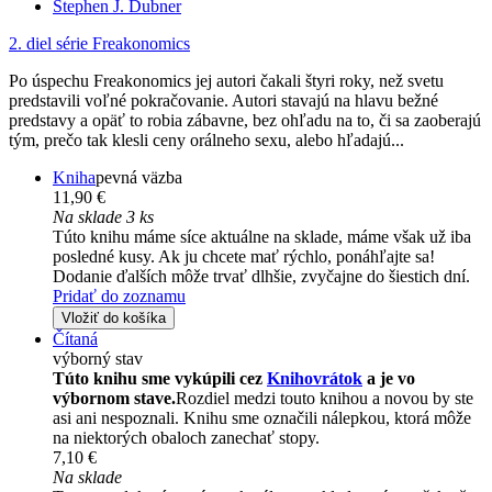
Stephen J. Dubner
2. diel série
Freakonomics
Po úspechu Freakonomics jej autori čakali štyri roky, než svetu
predstavili voľné pokračovanie. Autori stavajú na hlavu bežné
predstavy a opäť to robia zábavne, bez ohľadu na to, či sa zaoberajú
tým, prečo tak klesli ceny orálneho sexu, alebo hľadajú...
Kniha
pevná väzba
11,90 €
Na sklade 3 ks
Túto knihu máme síce aktuálne na sklade, máme však už iba
posledné kusy. Ak ju chcete mať rýchlo, ponáhľajte sa!
Dodanie ďalších môže trvať dlhšie, zvyčajne do šiestich dní.
Pridať do zoznamu
Vložiť do košíka
Čítaná
výborný stav
Túto knihu sme vykúpili cez
Knihovrátok
a je vo
výbornom stave.
Rozdiel medzi touto knihou a novou by ste
asi ani nespoznali. Knihu sme označili nálepkou, ktorá môže
na niektorých obaloch zanechať stopy.
7,10 €
Na sklade