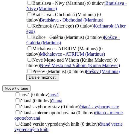
Bratislava - Nivy (Martinus) (0 titulov)
Bratislava -
Nivy (Martinus)
Bratislava - Obchodná (Martinus) (0
titulov)
Bratislava - Obchodná (Martinus)
Kežmarok (Alter ego) (0 titulov)
Kežmarok (Alter
ego)
Košice - Galéria (Martinus) (0 titulov)
Košice -
Galéria (Martinus)
Michalovce - ATRIUM (Martinus) (0
titulov)
Michalovce - ATRIUM (Martinus)
Nové Mesto nad Váhom (Kniha Malovec) (0
titulov)
Nové Mesto nad Váhom (Kniha Malovec)
Prešov (Martinus) (0 titulov)
Prešov (Martinus)
Ďalšie možnosti
Nové / čítané
nová (0 titulov)
nová
čítaná (0 titulov)
čítaná
čítaná - výborný stav (0 titulov)
čítaná - výborný stav
čítaná - mierne opotrebovaná (0 titulov)
čítaná - mierne
opotrebovaná
čítané verzie vypredaných kníh (0 titulov)
čítané verzie
vypredaných kníh