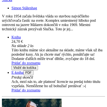
Simon Stålenhag
V roku 1954 začala švédska vláda so stavbou najväčšieho
urýchľovača častíc na svete. Komplex umiestnený hlboko pod
ostrovmi na jazere Mälaren dokončili v roku 1969. Miestni
technický zázrak prezývali Slučka. Toto je jej...
Kniha
24,70 €
Na sklade 2 ks
Túto knihu máme síce aktuálne na sklade, máme však už iba
posledné kusy. Ak ju chcete mať rýchlo, ponáhľajte sa!
Dodanie ďalších môže trvať dlhšie, zvyčajne do 18 dní.
Pridať do zoznamu
Vložiť do košíka
E-kniha
PDF
Predaj skončil
Ach, mrzí nás to, ale platnosť licencie na predaj tohto titulu
vypršala. Nemôžeme ho už bohužiaľ predávať :-(
Pridať do zoznamu