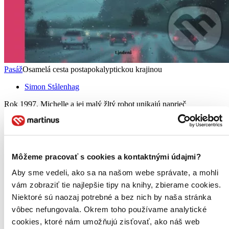
Pasáž
Osamelá cesta postapokalyptickou krajinou
Simon Stålenhag
Rok 1997. Michelle a jej malý žltý robot unikajú naprieč
dystopickou Amerikou. Cesty lemujú vraky obrovských vojnových
dronov a všadeprítomný technologický odpad rozkladajúcej sa
konzumnej spoločnosti. Ako sa blížia k pobrežiu, v čoraz
rýchlejšom...
Môžeme pracovať s cookies a kontaktnými údajmi?
Kniha
pevná väzba
24,70 €
Aby sme vedeli, ako sa na našom webe správate, a mohli
Na sklade 1 ks
vám zobraziť tie najlepšie tipy na knihy, zbierame cookies.
Túto knihu máme síce aktuálne na sklade, máme však už iba
posledné kusy. Ak ju chcete mať rýchlo, ponáhľajte sa!
Niektoré sú naozaj potrebné a bez nich by naša stránka
Dodanie ďalších môže trvať dlhšie, zvyčajne do 18 dní.
vôbec nefungovala. Okrem toho používame analytické
Pridať do zoznamu
cookies, ktoré nám umožňujú zisťovať, ako náš web
Vložiť do košíka