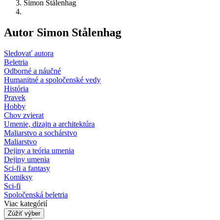
Simon Stålenhag
Autor Simon Stålenhag
Sledovať autora
Beletria
Odborné a náučné
Humanitné a spoločenské vedy
História
Pravek
Hobby
Chov zvierat
Umenie, dizajn a architektúra
Maliarstvo a sochárstvo
Maliarstvo
Dejiny a teória umenia
Dejiny umenia
Sci-fi a fantasy
Komiksy
Sci-fi
Spoločenská beletria
Viac kategórií
Zúžiť výber