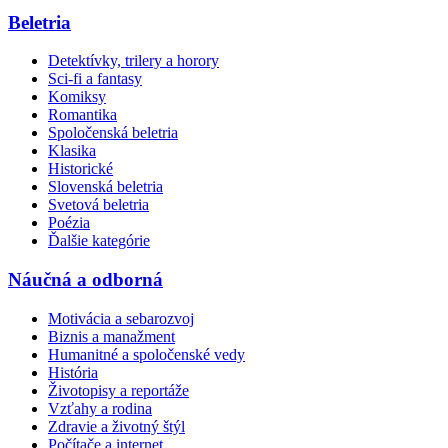
Beletria
Detektívky, trilery a horory
Sci-fi a fantasy
Komiksy
Romantika
Spoločenská beletria
Klasika
Historické
Slovenská beletria
Svetová beletria
Poézia
Ďalšie kategórie
Náučná a odborná
Motivácia a sebarozvoj
Biznis a manažment
Humanitné a spoločenské vedy
História
Životopisy a reportáže
Vzťahy a rodina
Zdravie a životný štýl
Počítače a internet