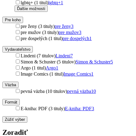
lgbtq+ (1 titul)
lgbtq+
1
Ďalšie možnosti
Pre koho
pre ženy (3 tituly)
pre ženy
3
pre mužov (3 tituly)
pre mužov
3
pre dospelých (1 titul)
pre dospelých
1
Vydavateľstvo
Lindeni (7 titulov)
Lindeni
7
Simon & Schuster (5 titulov)
Simon & Schuster
5
Argo (1 titul)
Argo
1
Image Comics (1 titul)
Image Comics
1
Väzba
pevná väzba (10 titulov)
pevná väzba
10
Formát
E-kniha: PDF (3 tituly)
E-kniha: PDF
3
Zúžiť výber
Zoradiť