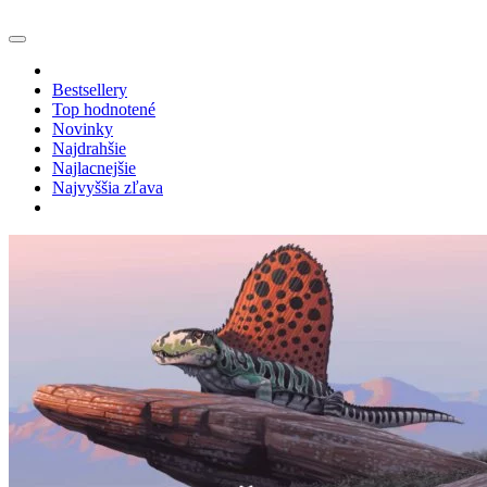
Bestsellery
Top hodnotené
Novinky
Najdrahšie
Najlacnejšie
Najvyššia zľava