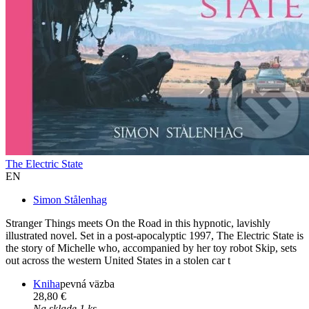
The Electric State
EN
Simon Stålenhag
Stranger Things meets On the Road in this hypnotic, lavishly
illustrated novel. Set in a post-apocalyptic 1997, The Electric State is
the story of Michelle who, accompanied by her toy robot Skip, sets
out across the western United States in a stolen car t
Kniha
pevná väzba
28,80 €
Na sklade 1 ks