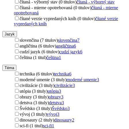
čítaná - výborný stav (0 titulov)
čítaná - výborný stav
čítaná - mierne opotrebovaná (0 titulov)
čítaná - mierne
opotrebovaná
čítané verzie vypredaných kníh (0 titulov)
čítané verzie
vypredaných kníh
Jazyk
slovenčina (7 titulov)
slovenčina
7
angličtina (6 titulov)
angličtina
6
cudzí jazyk (6 titulov)
cudzí jazyk
6
čeština (1 titul)
čeština
1
Téma
technika (6 titulov)
technika
6
moderné umenie (3 tituly)
moderné umenie
3
civilizácie (3 tituly)
civilizácie
3
utópia (3 tituly)
utópia
3
obrazy (3 tituly)
obrazy
3
detstva (3 tituly)
detstva
3
Švédsko (3 tituly)
Švédsko
3
vývoj (3 tituly)
vývoj
3
dinosaury (2 tituly)
dinosaury
2
sci-fi (1 titul)
sci-fi
1