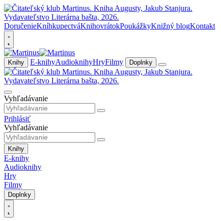
Doručenie
Kníhkupectvá
Knihovrátok
Poukážky
Knižný blog
Kontakt
E-knihy
Audioknihy
Hry
Filmy
Knihy
Doplnky
Vyhľadávanie
Prihlásiť
Vyhľadávanie
Knihy
E-knihy
Audioknihy
Hry
Filmy
Doplnky