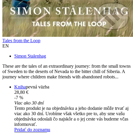
Tales from the Loop
EN
Simon Stalenhag
These are the tales of an extraordinary journey: from the small towns
of Sweden to the deserts of Nevada to the bitter chill of Siberia. A
journey where children make friends with abandoned robots...
Kniha
pevná väzba
28,80 €
-7 %
Viac ako 30 dní
Tento produkt je na objednávku a jeho dodanie môže trvať aj
viac ako 30 dní. Urobíme však všetko pre to, aby sme vašu
objednávku odoslali čo najskôr a o jej ceste vás budeme včas
informovať.
Pridať do zoznamu