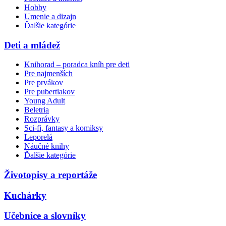
Hobby
Umenie a dizajn
Ďalšie kategórie
Deti a mládež
Knihorad – poradca kníh pre deti
Pre najmenších
Pre prvákov
Pre pubertiakov
Young Adult
Beletria
Rozprávky
Sci-fi, fantasy a komiksy
Leporelá
Náučné knihy
Ďalšie kategórie
Životopisy a reportáže
Kuchárky
Učebnice a slovníky