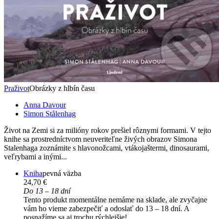
Praživot
Obrázky z hlbín času
Anna Davour
Simon Stålenhag
Život na Zemi si za milióny rokov prešiel rôznymi formami. V tejto
knihe sa prostredníctvom neuveriteľne živých obrazov Simona
Stalenhaga zoznámite s hlavonožcami, vtákojaštermi, dinosaurami,
veľrybami a inými...
Kniha
pevná väzba
24,70 €
Do 13 – 18 dní
Tento produkt momentálne nemáme na sklade, ale zvyčajne
vám ho vieme zabezpečiť a odoslať do 13 – 18 dní. A
posnažíme sa aj trochu rýchlejšie!