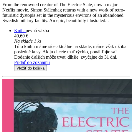
From the renowned creator of The Electric State, now a major
Netflix movie, Simon Stålenhag returns with a new work of retro-
futuristic dystopia set in the mysterious environs of an abandoned
Swedish military facility. An epic, beautifully illustrated...
Kniha
pevná väzba
40,60 €
Na sklade 1 ks
Túto knihu máme síce aktuálne na sklade, máme však už iba
posledné kusy. Ak ju chcete mať rýchlo, ponáhľajte sa!
Dodanie ďalších môže trvať dlhšie, zvyčajne do 31 dní.
Pridať do zoznamu
Vložiť do košíka