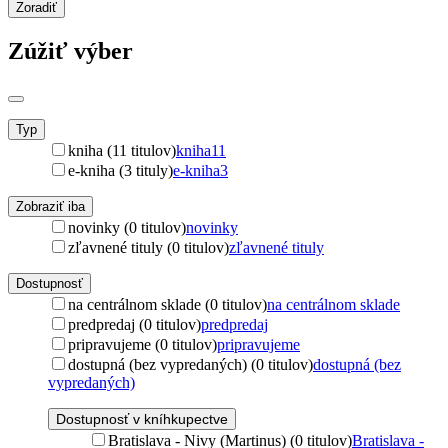
Zoradiť
Zúžiť výber
Typ
kniha (11 titulov)
kniha
11
e-kniha (3 tituly)
e-kniha
3
Zobraziť iba
novinky (0 titulov)
novinky
zľavnené tituly (0 titulov)
zľavnené tituly
Dostupnosť
na centrálnom sklade (0 titulov)
na centrálnom sklade
predpredaj (0 titulov)
predpredaj
pripravujeme (0 titulov)
pripravujeme
dostupná (bez vypredaných) (0 titulov)
dostupná (bez
vypredaných)
Dostupnosť v kníhkupectve
Bratislava - Nivy (Martinus) (0 titulov)
Bratislava -