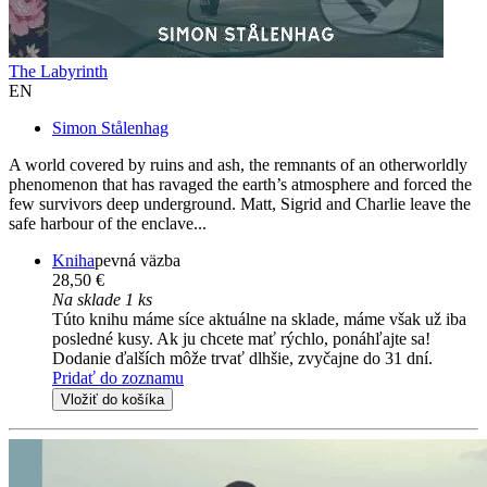
The Labyrinth
EN
Simon Stålenhag
A world covered by ruins and ash, the remnants of an otherworldly
phenomenon that has ravaged the earth’s atmosphere and forced the
few survivors deep underground. Matt, Sigrid and Charlie leave the
safe harbour of the enclave...
Kniha
pevná väzba
28,50 €
Na sklade 1 ks
Túto knihu máme síce aktuálne na sklade, máme však už iba
posledné kusy. Ak ju chcete mať rýchlo, ponáhľajte sa!
Dodanie ďalších môže trvať dlhšie, zvyčajne do 31 dní.
Pridať do zoznamu
Vložiť do košíka