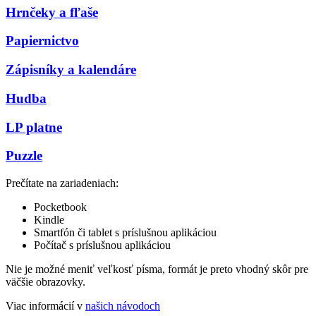
Hrnčeky a fľaše
Papiernictvo
Zápisníky a kalendáre
Hudba
LP platne
Puzzle
Prečítate na zariadeniach:
Pocketbook
Kindle
Smartfón či tablet s príslušnou aplikáciou
Počítač s príslušnou aplikáciou
Nie je možné meniť veľkosť písma, formát je preto vhodný skôr pre
väčšie obrazovky.
Viac informácií v
našich návodoch