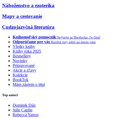
Náboženstvo a ezoterika
Mapy a cestovanie
Cudzojazyčná literatúra
Knihomoľský pomocník
Spýtajte sa Sherlocka, čo čítať
Odporúčame pre vás
Knižné tipy ušité na mieru vám
Všetky knihy
Knihy roka 2025
Bestsellery
Novinky
Pripravované
Akcie a zľavy
Kolekcie
BookTok
Mám záujem o titul
Top autori
Dominik Dán
Julie Caplin
Rebecca Yarros