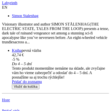
Labyrinth
EN
Simon Stalenhag
Visionary illustrator and author SIMON STÅLENHAG(THE
ELECTRIC STATE, TALES FROM THE LOOP) presents a tense,
dark tale of ruinand vengeance set among a stunning sci-fi
apocalypse like you’ve neverseen before. An eight-wheeled vehicle
trundlesacross a...
Kniha
pevná väzba
42,74 €
-5 %
Do 4 – 5 dní
Tento produkt momentálne nemáme na sklade, ale zvyčajne
vám ho vieme zabezpečiť a odoslať do 4 – 5 dní. A
posnažíme sa aj trochu rýchlejšie!
Pridať do zoznamu
Vložiť do košíka
Hore
Pridať citát