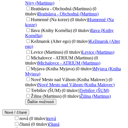
Nivy (Martinus)
Bratislava - Obchodná (Martinus) (0
titulov)
Bratislava - Obchodná (Martinus)
Humenné (Na korze) (0 titulov)
Humenné (Na
korze)
Ilava (Knihy Kornélia) (0 titulov)
Ilava (Knihy
Kornélia)
Kežmarok (Alter ego) (0 titulov)
Kežmarok (Alter
ego)
Levice (Martinus) (0 titulov)
Levice (Martinus)
Michalovce - ATRIUM (Martinus) (0
titulov)
Michalovce - ATRIUM (Martinus)
Myjava (Kniha Myjava) (0 titulov)
Myjava (Kniha
Myjava)
Nové Mesto nad Váhom (Kniha Malovec) (0
titulov)
Nové Mesto nad Váhom (Kniha Malovec)
Trebišov (ŠUM) (0 titulov)
Trebišov (ŠUM)
Žilina (Martinus) (0 titulov)
Žilina (Martinus)
Ďalšie možnosti
Nové / čítané
nová (0 titulov)
nová
čítaná (0 titulov)
čítaná