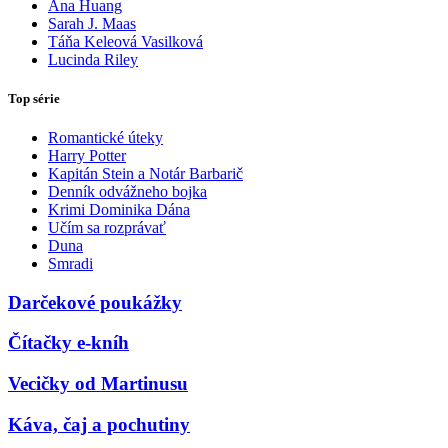
Ana Huang
Sarah J. Maas
Táňa Keleová Vasilková
Lucinda Riley
Top série
Romantické úteky
Harry Potter
Kapitán Stein a Notár Barbarič
Denník odvážneho bojka
Krimi Dominika Dána
Učím sa rozprávať
Duna
Smradi
Darčekové poukážky
Čítačky e-kníh
Vecičky od Martinusu
Káva, čaj a pochutiny