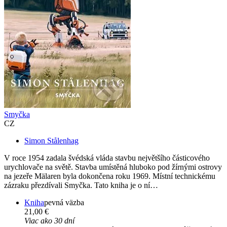
Smyčka
CZ
Simon Stålenhag
V roce 1954 zadala švédská vláda stavbu největšího částicového
urychlovače na světě. Stavba umístěná hluboko pod žírnými ostrovy
na jezeře Mälaren byla dokončena roku 1969. Místní technickému
zázraku přezdívali Smyčka. Tato kniha je o ní…
Kniha
pevná väzba
21,00 €
Viac ako 30 dní