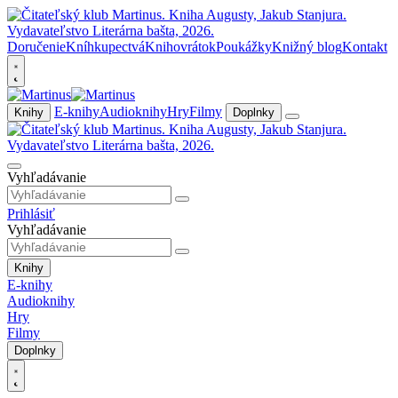
Doručenie
Kníhkupectvá
Knihovrátok
Poukážky
Knižný blog
Kontakt
E-knihy
Audioknihy
Hry
Filmy
Knihy
Doplnky
Vyhľadávanie
Prihlásiť
Vyhľadávanie
Knihy
E-knihy
Audioknihy
Hry
Filmy
Doplnky