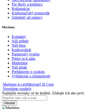
Pre školy a knižnice
Reklamácie
Knihomoľský pomocník
Odstúpiť od zmluvy
Martinus
Kontakty
Náš príbeh
Náš blog
Knihovrátok
Partnerský systém
Pridaj sa k nám
Marketing
Náš labák
Prehlásenie o cookies
Vyhlásenie o prístupnosti
Martinus je certifikovaný B Corp
Nerobíme rozdiely
Najlepšie novinky sú tie knižné. Získajte ich ako prví:
Odoslať