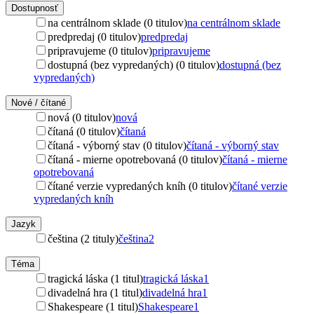
Dostupnosť
na centrálnom sklade (0 titulov)
na centrálnom sklade
predpredaj (0 titulov)
predpredaj
pripravujeme (0 titulov)
pripravujeme
dostupná (bez vypredaných) (0 titulov)
dostupná (bez
vypredaných)
Nové / čítané
nová (0 titulov)
nová
čítaná (0 titulov)
čítaná
čítaná - výborný stav (0 titulov)
čítaná - výborný stav
čítaná - mierne opotrebovaná (0 titulov)
čítaná - mierne
opotrebovaná
čítané verzie vypredaných kníh (0 titulov)
čítané verzie
vypredaných kníh
Jazyk
čeština (2 tituly)
čeština
2
Téma
tragická láska (1 titul)
tragická láska
1
divadelná hra (1 titul)
divadelná hra
1
Shakespeare (1 titul)
Shakespeare
1