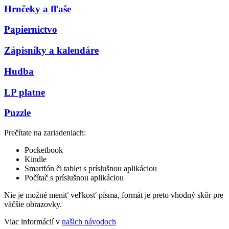
Hrnčeky a fľaše
Papiernictvo
Zápisníky a kalendáre
Hudba
LP platne
Puzzle
Prečítate na zariadeniach:
Pocketbook
Kindle
Smartfón či tablet s príslušnou aplikáciou
Počítač s príslušnou aplikáciou
Nie je možné meniť veľkosť písma, formát je preto vhodný skôr pre
väčšie obrazovky.
Viac informácií v
našich návodoch