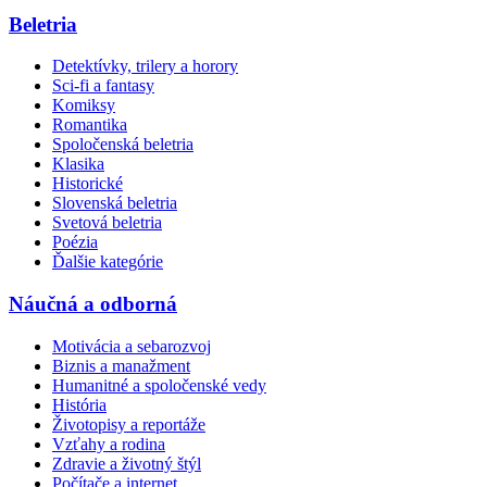
Beletria
Detektívky, trilery a horory
Sci-fi a fantasy
Komiksy
Romantika
Spoločenská beletria
Klasika
Historické
Slovenská beletria
Svetová beletria
Poézia
Ďalšie kategórie
Náučná a odborná
Motivácia a sebarozvoj
Biznis a manažment
Humanitné a spoločenské vedy
História
Životopisy a reportáže
Vzťahy a rodina
Zdravie a životný štýl
Počítače a internet