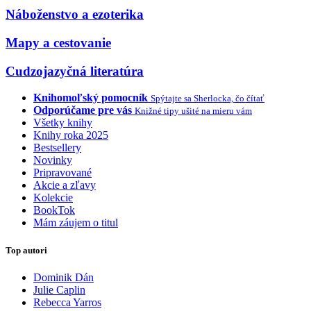
Náboženstvo a ezoterika
Mapy a cestovanie
Cudzojazyčná literatúra
Knihomoľský pomocník
Spýtajte sa Sherlocka, čo čítať
Odporúčame pre vás
Knižné tipy ušité na mieru vám
Všetky knihy
Knihy roka 2025
Bestsellery
Novinky
Pripravované
Akcie a zľavy
Kolekcie
BookTok
Mám záujem o titul
Top autori
Dominik Dán
Julie Caplin
Rebecca Yarros