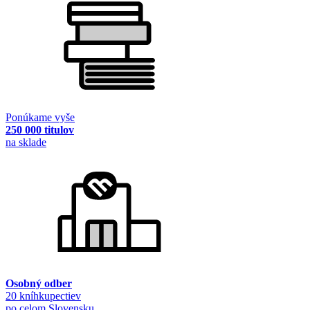
Ponúkame vyše
250 000 titulov
na sklade
Osobný odber
20 kníhkupectiev
po celom Slovensku