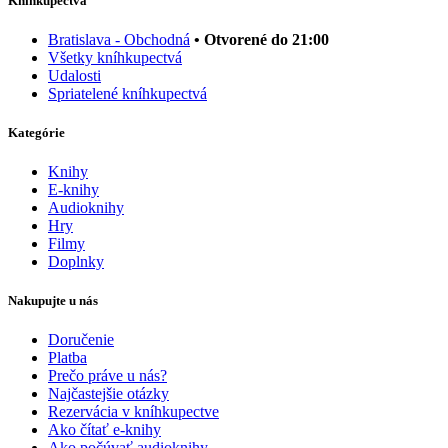
Kníhkupectvá
Bratislava - Obchodná
• Otvorené do 21:00
Všetky kníhkupectvá
Udalosti
Spriatelené kníhkupectvá
Kategórie
Knihy
E-knihy
Audioknihy
Hry
Filmy
Doplnky
Nakupujte u nás
Doručenie
Platba
Prečo práve u nás?
Najčastejšie otázky
Rezervácia v kníhkupectve
Ako čítať e-knihy
Ako počúvať audioknihy