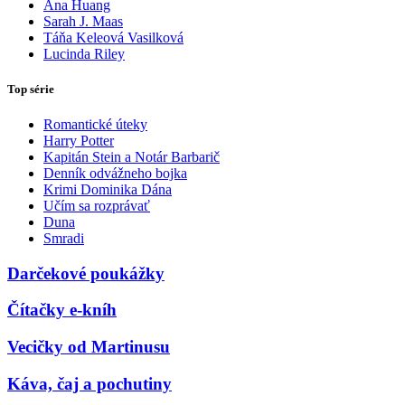
Ana Huang
Sarah J. Maas
Táňa Keleová Vasilková
Lucinda Riley
Top série
Romantické úteky
Harry Potter
Kapitán Stein a Notár Barbarič
Denník odvážneho bojka
Krimi Dominika Dána
Učím sa rozprávať
Duna
Smradi
Darčekové poukážky
Čítačky e-kníh
Vecičky od Martinusu
Káva, čaj a pochutiny