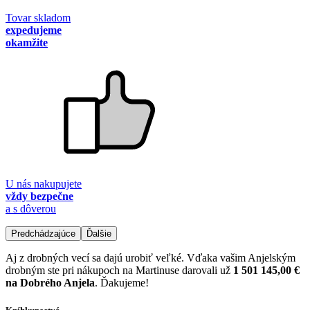
Tovar skladom
expedujeme
okamžite
U nás nakupujete
vždy bezpečne
a s dôverou
Predchádzajúce
Ďalšie
Aj z drobných vecí sa dajú urobiť veľké. Vďaka vašim Anjelským
drobným ste pri nákupoch na Martinuse darovali už
1 501 145,00 €
na Dobrého Anjela
. Ďakujeme!