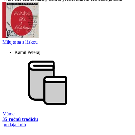
Milujte sa s láskou
Kamil Peteraj
Máme
35-ročnú tradíciu
predaja kníh