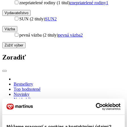
znepriatelené rodiny (1 titul)
znepriatelené rodiny
1
Vydavateľstvo
SUN (2 tituly)
SUN
2
Väzba
pevná väzba (2 tituly)
pevná väzba
2
Zúžiť výber
Zoradiť
Bestsellery
Top hodnotené
Novinky
Najdrahšie
Najlacnejšie
Najvyššia zľava
Môžeme pracovať s cookies a kontaktnými údajmi?