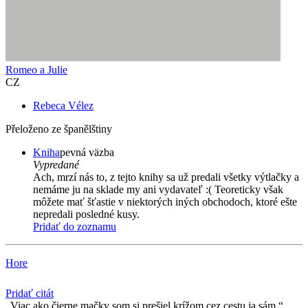
Romeo a Julie
CZ
Rebeca Vélez
Přeloženo ze španělštiny
Kniha
pevná väzba
Vypredané
Ach, mrzí nás to, z tejto knihy sa už predali všetky výtlačky a
nemáme ju na sklade my ani vydavateľ :( Teoreticky však
môžete mať šťastie v niektorých iných obchodoch, ktoré ešte
nepredali posledné kusy.
Pridať do zoznamu
Hore
Pridať citát
Viac ako čierne mačky som si prešiel krížom cez cestu ja sám.