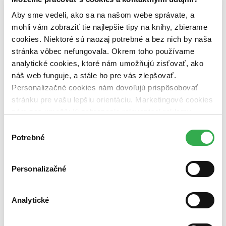
Aby sme vedeli, ako sa na našom webe správate, a
mohli vám zobraziť tie najlepšie tipy na knihy, zbierame
cookies. Niektoré sú naozaj potrebné a bez nich by naša
stránka vôbec nefungovala. Okrem toho používame
analytické cookies, ktoré nám umožňujú zisťovať, ako
náš web funguje, a stále ho pre vás zlepšovať.
Personalizačné cookies nám dovoľujú prispôsobovať
stránku pre vašu lepšiu orientáciu. Marketingové cookies
nám zas umožňujú zobrazenie relevantnej reklamy.
Niektoré údaje zdieľame aj s tretími stranami. Veľmi by
Výber
nám pomohlo, keby sme mohli používať všetky tieto
Potrebné
súhlasu
cookies. Ďakujeme!
Personalizačné
Analytické