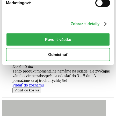
Marketingové
Romeo a Julie
CZ
Světová četba pro školáky
Zobraziť detaily
Rebeca Vélez
William Shakespeare
Povoliť všetko
Světová četba pro školáky je edice bohatě ilustrovaných, citlivě
převyprávěných a zkrácených děl světové literatury...
Odmietnuť
Kniha
pevná väzba
7,50 €
Do 3 – 5 dní
Tento produkt momentálne nemáme na sklade, ale zvyčajne
vám ho vieme zabezpečiť a odoslať do 3 – 5 dní. A
posnažíme sa aj trochu rýchlejšie!
Pridať do zoznamu
Vložiť do košíka