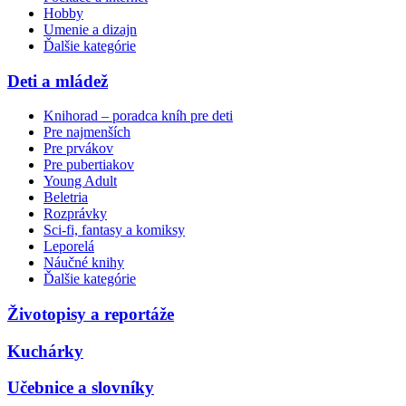
Hobby
Umenie a dizajn
Ďalšie kategórie
Deti a mládež
Knihorad – poradca kníh pre deti
Pre najmenších
Pre prvákov
Pre pubertiakov
Young Adult
Beletria
Rozprávky
Sci-fi, fantasy a komiksy
Leporelá
Náučné knihy
Ďalšie kategórie
Životopisy a reportáže
Kuchárky
Učebnice a slovníky