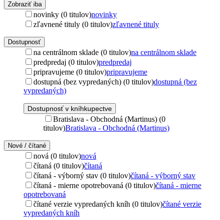
Zobraziť iba
novinky (0 titulov)
novinky
zľavnené tituly (0 titulov)
zľavnené tituly
Dostupnosť
na centrálnom sklade (0 titulov)
na centrálnom sklade
predpredaj (0 titulov)
predpredaj
pripravujeme (0 titulov)
pripravujeme
dostupná (bez vypredaných) (0 titulov)
dostupná (bez
vypredaných)
Dostupnosť v kníhkupectve
Bratislava - Obchodná (Martinus) (0
titulov)
Bratislava - Obchodná (Martinus)
Nové / čítané
nová (0 titulov)
nová
čítaná (0 titulov)
čítaná
čítaná - výborný stav (0 titulov)
čítaná - výborný stav
čítaná - mierne opotrebovaná (0 titulov)
čítaná - mierne
opotrebovaná
čítané verzie vypredaných kníh (0 titulov)
čítané verzie
vypredaných kníh