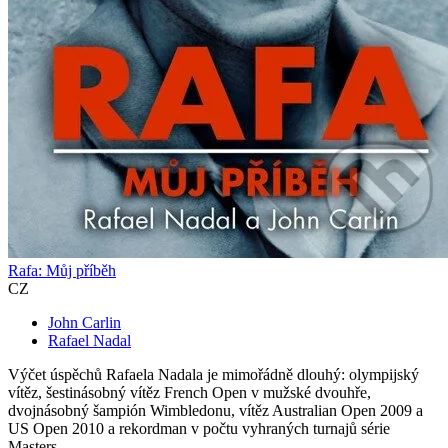
Rafa: Můj příběh
CZ
John Carlin
Rafael Nadal
Výčet úspěchů Rafaela Nadala je mimořádně dlouhý: olympijský
vítěz, šestinásobný vítěz French Open v mužské dvouhře,
dvojnásobný šampión Wimbledonu, vítěz Australian Open 2009 a
US Open 2010 a rekordman v počtu vyhraných turnajů série
Masters...