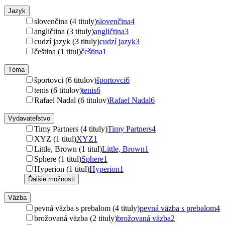
Jazyk
slovenčina (4 tituly)
slovenčina
4
angličtina (3 tituly)
angličtina
3
cudzí jazyk (3 tituly)
cudzí jazyk
3
čeština (1 titul)
čeština
1
Téma
športovci (6 titulov)
športovci
6
tenis (6 titulov)
tenis
6
Rafael Nadal (6 titulov)
Rafael Nadal
6
Vydavateľstvo
Timy Partners (4 tituly)
Timy Partners
4
XYZ (1 titul)
XYZ
1
Little, Brown (1 titul)
Little, Brown
1
Sphere (1 titul)
Sphere
1
Hyperion (1 titul)
Hyperion
1
Ďalšie možnosti
Väzba
pevná väzba s prebalom (4 tituly)
pevná väzba s prebalom
4
brožovaná väzba (2 tituly)
brožovaná väzba
2