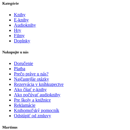
Kategórie
Knihy
E-knihy
Audioknihy
Hry
Filmy
Doplnky
Nakupujte u nás
Doručenie
Platba
Prečo práve u nás?
Najčastejšie otázky
Rezervácia v kníhkupectve
Ako čítať e-knihy
Ako počúvať audioknihy
Pre školy a knižnice
Reklamácie
Knihomoľský pomocník
Odstúpiť od zmluvy
Martinus