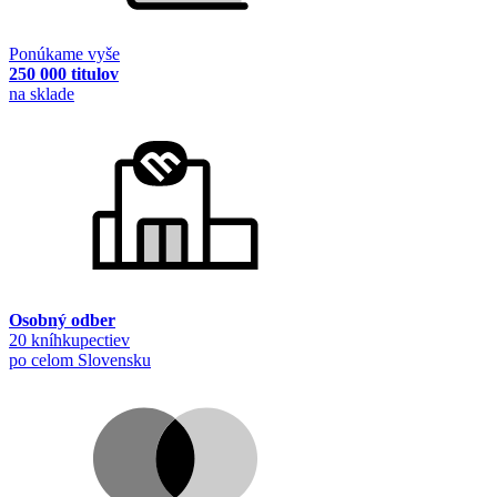
Ponúkame vyše
250 000 titulov
na sklade
Osobný odber
20 kníhkupectiev
po celom Slovensku