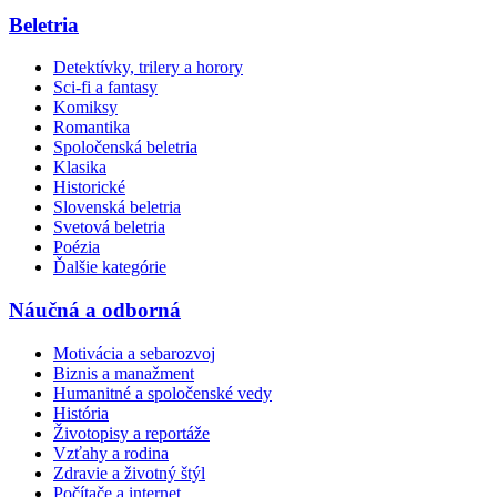
Beletria
Detektívky, trilery a horory
Sci-fi a fantasy
Komiksy
Romantika
Spoločenská beletria
Klasika
Historické
Slovenská beletria
Svetová beletria
Poézia
Ďalšie kategórie
Náučná a odborná
Motivácia a sebarozvoj
Biznis a manažment
Humanitné a spoločenské vedy
História
Životopisy a reportáže
Vzťahy a rodina
Zdravie a životný štýl
Počítače a internet