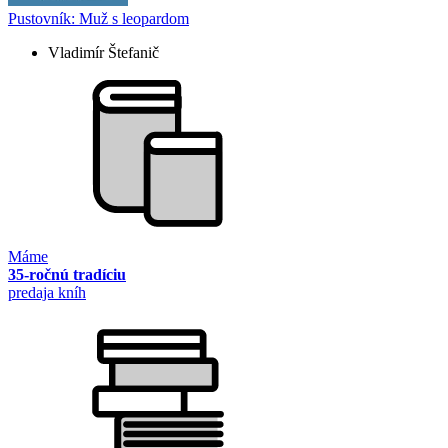
Pustovník: Muž s leopardom
Vladimír Štefanič
Máme
35-ročnú tradíciu
predaja kníh