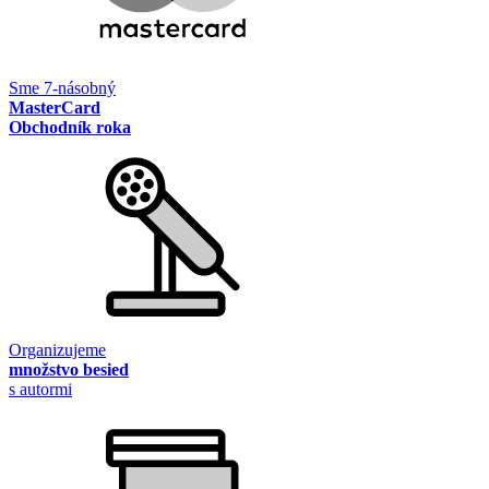
Sme 7-násobný
MasterCard
Obchodník roka
Organizujeme
množstvo besied
s autormi