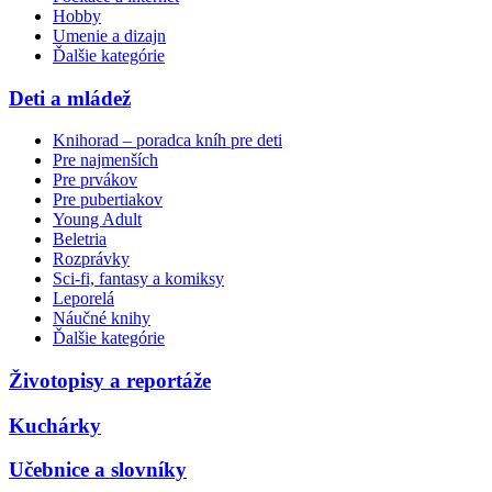
Hobby
Umenie a dizajn
Ďalšie kategórie
Deti a mládež
Knihorad – poradca kníh pre deti
Pre najmenších
Pre prvákov
Pre pubertiakov
Young Adult
Beletria
Rozprávky
Sci-fi, fantasy a komiksy
Leporelá
Náučné knihy
Ďalšie kategórie
Životopisy a reportáže
Kuchárky
Učebnice a slovníky