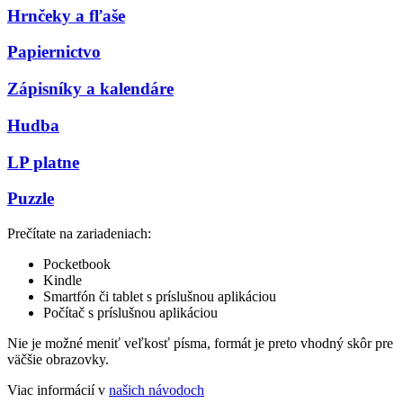
Hrnčeky a fľaše
Papiernictvo
Zápisníky a kalendáre
Hudba
LP platne
Puzzle
Prečítate na zariadeniach:
Pocketbook
Kindle
Smartfón či tablet s príslušnou aplikáciou
Počítač s príslušnou aplikáciou
Nie je možné meniť veľkosť písma, formát je preto vhodný skôr pre
väčšie obrazovky.
Viac informácií v
našich návodoch