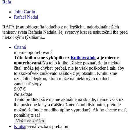
Rafa
John Carlin
Rafael Nadal
RAFA je autobiografia jedného z najlepších a najoriginálnejších
tenistov sveta Rafaela Nadala. Jej svetový krst sa uskutočnil iba pred
niekoľkými týždňami...
Čítaná
mierne opotrebovaná
Túto knihu sme vykúpili cez
Knihovrátok
a je mierne
opotrebovaná.
Na tejto knihe už síce poznať, že ju niekto
čítal, môže jej chýbať prebal, nie je však poškodená tak, aby
to akokoľvek znižovalo zážitok z jej obsahu. Knihu sme
označili nálepkou, ktorá môže na niektorých obaloch
zanechať stopy.
9,07 €
Na sklade
Tento produkt síce máme aktuálne na sklade, máme však už
iba posledné kusy a ďalšie už nemá ani distribútor, preto je
možné, že bude onedlho úplne vypredaný. Ak ho chcete mať,
ponáhľajte sa!
Vložiť do košíka
Kniha
pevná väzba s prebalom