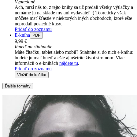
Vypredané
Ach, mrzí nás to, z tejto knihy sa už predali všetky výtlačky a
nemáme ju na sklade my ani vydavateľ :( Teoreticky však
môžete mať šťastie v niektorých iných obchodoch, ktoré ešte
nepredali posledné kusy.
Pridať do zoznamu
E-kniha
PDF
9,99 €
Ihneď na stiahnutie
Máte čítačku, tablet alebo mobil? Stiahnite si do nich e-knihu:
budete ju mať hneď a ešte aj ušetríte život stromom. Viac
informácii o e-knihách
nájdete tu
.
Pridať do zoznamu
Vložiť do košíka
Ďalšie formáty