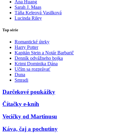
Ana Huang
Sarah J. Maas
Táňa Keleová Vasilková
Lucinda Riley
Top série
Romantické úteky
Harry Potter
Kapitán Stein a Notár Barbarič
Denník odvážneho bojka
Krimi Dominika Dána
Učím sa rozprávať
Duna
Smradi
Darčekové poukážky
Čítačky e-kníh
Vecičky od Martinusu
Káva, čaj a pochutiny