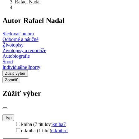
Rafael Nadal
Autor Rafael Nadal
Sledovať autora
Odborné a náučné
Životopisy
Životopisy a reportáže
Autobiografie
Šport
Individuálne športy
Zúžiť výber
Zoradiť
Zúžiť výber
Typ
kniha (7 titulov)
kniha
7
e-kniha (1 titul)
e-kniha
1