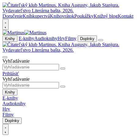
Doručenie
Kníhkupectvá
Knihovrátok
Poukážky
Knižný blog
Kontakt
E-knihy
Audioknihy
Hry
Filmy
Knihy
Doplnky
Vyhľadávanie
Prihlásiť
Vyhľadávanie
Knihy
E-knihy
Audioknihy
Hry
Filmy
Doplnky