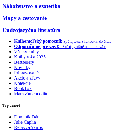
Náboženstvo a ezoterika
Mapy a cestovanie
Cudzojazyčná literatúra
Knihomoľský pomocník
Spýtajte sa Sherlocka, čo čítať
Odporúčame pre vás
Knižné tipy ušité na mieru vám
Všetky knihy
Knihy roka 2025
Bestsellery
Novinky
Pripravované
Akcie a zľavy
Kolekcie
BookTok
Mám záujem o titul
Top autori
Dominik Dán
Julie Caplin
Rebecca Yarros