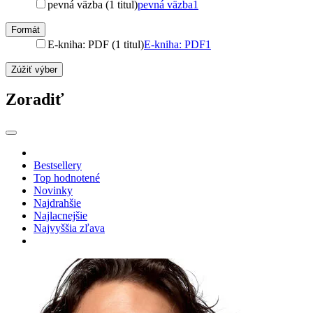
pevná väzba (1 titul)
pevná väzba
1
Formát
E-kniha: PDF (1 titul)
E-kniha: PDF
1
Zúžiť výber
Zoradiť
Bestsellery
Top hodnotené
Novinky
Najdrahšie
Najlacnejšie
Najvyššia zľava