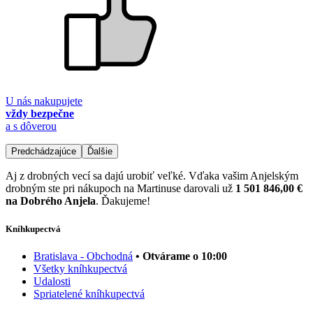
U nás nakupujete
vždy bezpečne
a s dôverou
Predchádzajúce
Ďalšie
Aj z drobných vecí sa dajú urobiť veľké. Vďaka vašim Anjelským
drobným ste pri nákupoch na Martinuse darovali už
1 501 846,00 €
na Dobrého Anjela
. Ďakujeme!
Kníhkupectvá
Bratislava - Obchodná
• Otvárame o 10:00
Všetky kníhkupectvá
Udalosti
Spriatelené kníhkupectvá