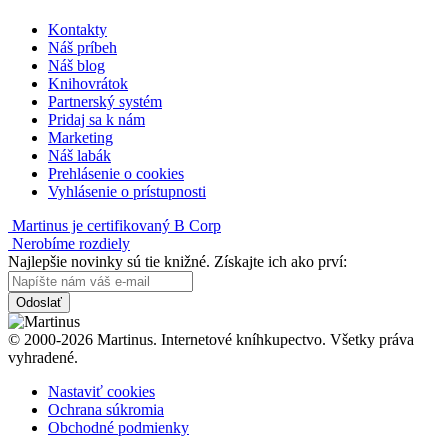
Kontakty
Náš príbeh
Náš blog
Knihovrátok
Partnerský systém
Pridaj sa k nám
Marketing
Náš labák
Prehlásenie o cookies
Vyhlásenie o prístupnosti
Martinus je certifikovaný B Corp
Nerobíme rozdiely
Najlepšie novinky sú tie knižné. Získajte ich ako prví:
Odoslať
© 2000-2026 Martinus. Internetové kníhkupectvo. Všetky práva
vyhradené.
Nastaviť cookies
Ochrana súkromia
Obchodné podmienky