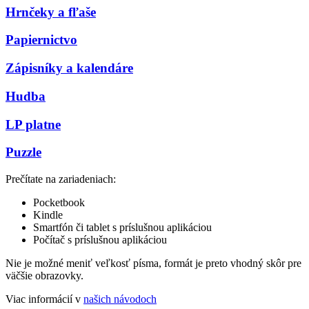
Hrnčeky a fľaše
Papiernictvo
Zápisníky a kalendáre
Hudba
LP platne
Puzzle
Prečítate na zariadeniach:
Pocketbook
Kindle
Smartfón či tablet s príslušnou aplikáciou
Počítač s príslušnou aplikáciou
Nie je možné meniť veľkosť písma, formát je preto vhodný skôr pre
väčšie obrazovky.
Viac informácií v
našich návodoch