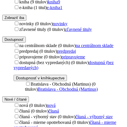
kniha (9 titulov)
kniha
9
e-kniha (1 titul)
e-kniha
1
Zobraziť iba
novinky (0 titulov)
novinky
zľavnené tituly (0 titulov)
zľavnené tituly
Dostupnosť
na centrálnom sklade (0 titulov)
na centrálnom sklade
predpredaj (0 titulov)
predpredaj
pripravujeme (0 titulov)
pripravujeme
dostupná (bez vypredaných) (0 titulov)
dostupná (bez
vypredaných)
Dostupnosť v kníhkupectve
Bratislava - Obchodná (Martinus) (0
titulov)
Bratislava - Obchodná (Martinus)
Nové / čítané
nová (0 titulov)
nová
čítaná (0 titulov)
čítaná
čítaná - výborný stav (0 titulov)
čítaná - výborný stav
čítaná - mierne opotrebovaná (0 titulov)
čítaná - mierne