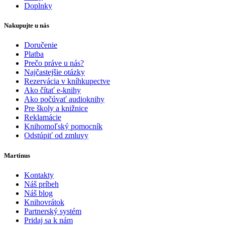
Doplnky
Nakupujte u nás
Doručenie
Platba
Prečo práve u nás?
Najčastejšie otázky
Rezervácia v kníhkupectve
Ako čítať e-knihy
Ako počúvať audioknihy
Pre školy a knižnice
Reklamácie
Knihomoľský pomocník
Odstúpiť od zmluvy
Martinus
Kontakty
Náš príbeh
Náš blog
Knihovrátok
Partnerský systém
Pridaj sa k nám