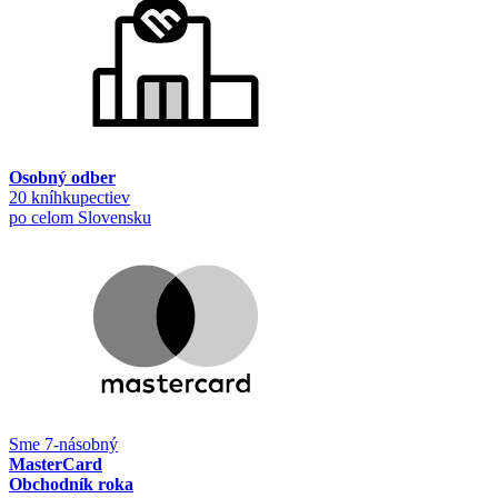
Osobný odber
20 kníhkupectiev
po celom Slovensku
Sme 7-násobný
MasterCard
Obchodník roka