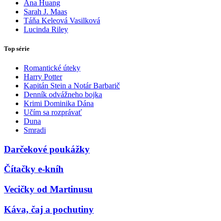
Ana Huang
Sarah J. Maas
Táňa Keleová Vasilková
Lucinda Riley
Top série
Romantické úteky
Harry Potter
Kapitán Stein a Notár Barbarič
Denník odvážneho bojka
Krimi Dominika Dána
Učím sa rozprávať
Duna
Smradi
Darčekové poukážky
Čítačky e-kníh
Vecičky od Martinusu
Káva, čaj a pochutiny