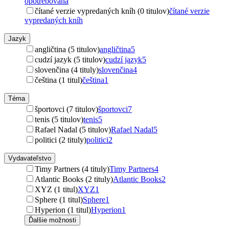
opotrebovaná
čítané verzie vypredaných kníh (0 titulov)
čítané verzie
vypredaných kníh
Jazyk
angličtina (5 titulov)
angličtina
5
cudzí jazyk (5 titulov)
cudzí jazyk
5
slovenčina (4 tituly)
slovenčina
4
čeština (1 titul)
čeština
1
Téma
športovci (7 titulov)
športovci
7
tenis (5 titulov)
tenis
5
Rafael Nadal (5 titulov)
Rafael Nadal
5
politici (2 tituly)
politici
2
Vydavateľstvo
Timy Partners (4 tituly)
Timy Partners
4
Atlantic Books (2 tituly)
Atlantic Books
2
XYZ (1 titul)
XYZ
1
Sphere (1 titul)
Sphere
1
Hyperion (1 titul)
Hyperion
1
Ďalšie možnosti