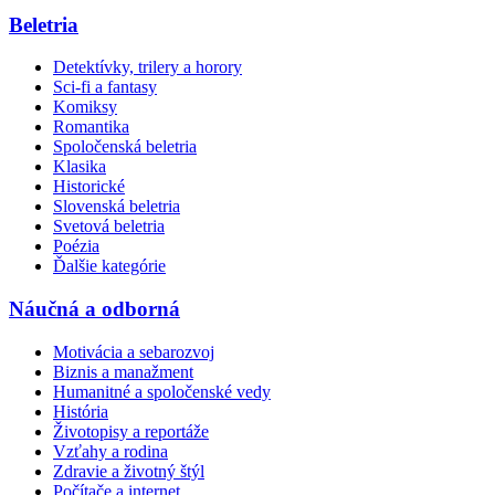
Beletria
Detektívky, trilery a horory
Sci-fi a fantasy
Komiksy
Romantika
Spoločenská beletria
Klasika
Historické
Slovenská beletria
Svetová beletria
Poézia
Ďalšie kategórie
Náučná a odborná
Motivácia a sebarozvoj
Biznis a manažment
Humanitné a spoločenské vedy
História
Životopisy a reportáže
Vzťahy a rodina
Zdravie a životný štýl
Počítače a internet