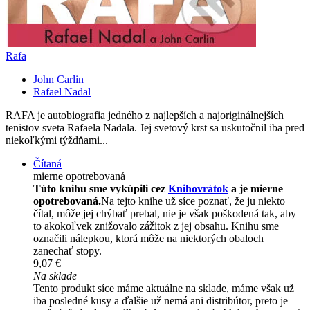
Rafa
John Carlin
Rafael Nadal
RAFA je autobiografia jedného z najlepších a najoriginálnejších
tenistov sveta Rafaela Nadala. Jej svetový krst sa uskutočnil iba pred
niekoľkými týždňami...
Čítaná
mierne opotrebovaná
Túto knihu sme vykúpili cez
Knihovrátok
a je mierne
opotrebovaná.
Na tejto knihe už síce poznať, že ju niekto
čítal, môže jej chýbať prebal, nie je však poškodená tak, aby
to akokoľvek znižovalo zážitok z jej obsahu. Knihu sme
označili nálepkou, ktorá môže na niektorých obaloch
zanechať stopy.
9,07 €
Na sklade
Tento produkt síce máme aktuálne na sklade, máme však už
iba posledné kusy a ďalšie už nemá ani distribútor, preto je