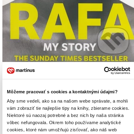
Rafa
EN
My Story
John Carlin
Môžeme pracovať s cookies a kontaktnými údajmi?
Rafael Nadal
Aby sme vedeli, ako sa na našom webe správate, a mohli
The Sunday Times bestselling autobiography from the greatest
tennis player of his generation No tennis player since Andre Agassi
vám zobraziť tie najlepšie tipy na knihy, zbierame cookies.
has captivated the world like Rafael Nadal. He's a rarity in today's
Niektoré sú naozaj potrebné a bez nich by naša stránka
sporting arena ...
vôbec nefungovala. Okrem toho používame analytické
Kniha
brožovaná väzba
cookies, ktoré nám umožňujú zisťovať, ako náš web
16,20 €