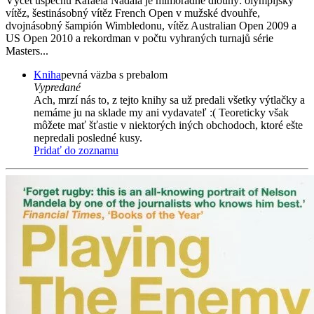
Výčet úspěchů Rafaela Nadala je mimořádně dlouhý: olympijský
vítěz, šestinásobný vítěz French Open v mužské dvouhře,
dvojnásobný šampión Wimbledonu, vítěz Australian Open 2009 a
US Open 2010 a rekordman v počtu vyhraných turnajů série
Masters...
Kniha
pevná väzba s prebalom
Vypredané
Ach, mrzí nás to, z tejto knihy sa už predali všetky výtlačky a
nemáme ju na sklade my ani vydavateľ :( Teoreticky však
môžete mať šťastie v niektorých iných obchodoch, ktoré ešte
nepredali posledné kusy.
Pridať do zoznamu