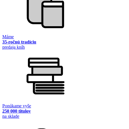
Máme
35-ročnú tradíciu
predaja kníh
Ponúkame vyše
250 000 titulov
na sklade