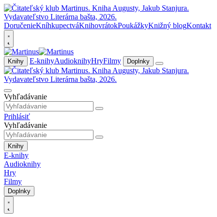
Doručenie
Kníhkupectvá
Knihovrátok
Poukážky
Knižný blog
Kontakt
E-knihy
Audioknihy
Hry
Filmy
Knihy
Doplnky
Vyhľadávanie
Prihlásiť
Vyhľadávanie
Knihy
E-knihy
Audioknihy
Hry
Filmy
Doplnky