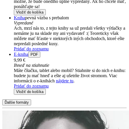
možné, že bude onedlho úplne vypredaný. Ak ho chcete mať,
ponáhľajte sa!
Vložiť do košíka
Kniha
pevná väzba s prebalom
Vypredané
Ach, mrzí nás to, z tejto knihy sa už predali všetky výtlačky a
nemáme ju na sklade my ani vydavateľ :( Teoreticky však
môžete mať šťastie v niektorých iných obchodoch, ktoré ešte
nepredali posledné kusy.
Pridať do zoznamu
E-kniha
PDF
9,99 €
Ihneď na stiahnutie
Máte čítačku, tablet alebo mobil? Stiahnite si do nich e-knihu:
budete ju mať hneď a ešte aj ušetríte život stromom. Viac
informácii o e-knihách
nájdete tu
.
Pridať do zoznamu
Vložiť do košíka
Ďalšie formáty