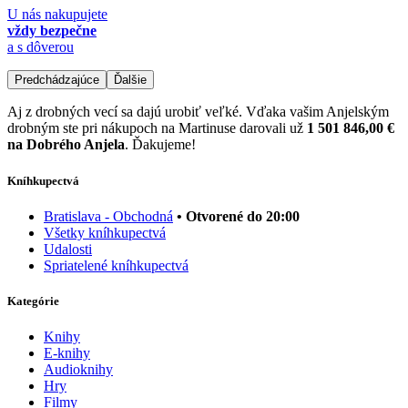
U nás nakupujete
vždy bezpečne
a s dôverou
Predchádzajúce
Ďalšie
Aj z drobných vecí sa dajú urobiť veľké. Vďaka vašim Anjelským
drobným ste pri nákupoch na Martinuse darovali už
1 501 846,00 €
na Dobrého Anjela
. Ďakujeme!
Kníhkupectvá
Bratislava - Obchodná
• Otvorené do 20:00
Všetky kníhkupectvá
Udalosti
Spriatelené kníhkupectvá
Kategórie
Knihy
E-knihy
Audioknihy
Hry
Filmy