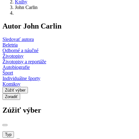
Knihy
John Carlin
Autor John Carlin
Sledovať autora
Beletria
Odborné a náučné
Životopisy
Životopisy a reportáže
Autobiografie
Šport
Individuálne športy
Komiksy
Zúžiť výber
Zoradiť
Zúžiť výber
Typ