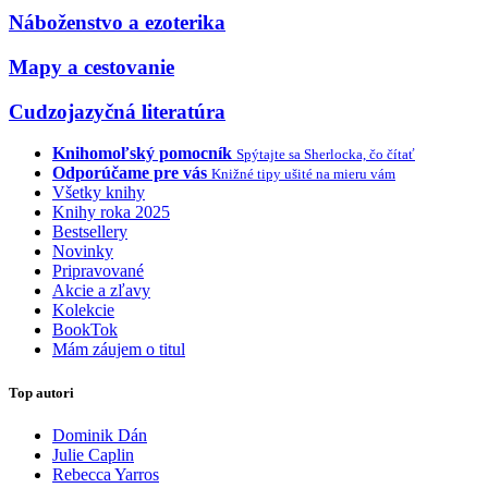
Náboženstvo a ezoterika
Mapy a cestovanie
Cudzojazyčná literatúra
Knihomoľský pomocník
Spýtajte sa Sherlocka, čo čítať
Odporúčame pre vás
Knižné tipy ušité na mieru vám
Všetky knihy
Knihy roka 2025
Bestsellery
Novinky
Pripravované
Akcie a zľavy
Kolekcie
BookTok
Mám záujem o titul
Top autori
Dominik Dán
Julie Caplin
Rebecca Yarros