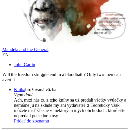
Mandela and the General
EN
John Carlin
Will the freedom struggle end in a bloodbath? Only two men can
avert it.
Kniha
brožovaná väzba
Vypredané
Ach, mrzí nás to, z tejto knihy sa už predali všetky výtlačky a
nemáme ju na sklade my ani vydavateľ :( Teoreticky však
môžete mať šťastie v niektorých iných obchodoch, ktoré ešte
nepredali posledné kusy.
Pridať do zoznamu