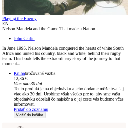
Playing the Enemy
EN
Nelson Mandela and the Game That made a Nation
John Carlin
In June 1995, Nelson Mandela conquered the hearts of white South
Africa and united his country, black and white, behind their rugby
team. This book tells the extraordinary story of the journey to that
moment...
Kniha
brožovaná väzba
12,36 €
Viac ako 30 dní
Tento produkt je na objednávku a jeho dodanie môže trvať aj
viac ako 30 dní. Urobíme však všetko pre to, aby sme vašu
objednávku odoslali čo najskôr a o jej ceste vás budeme včas
informovať.
Pridať do zoznamu
Vložiť do košíka