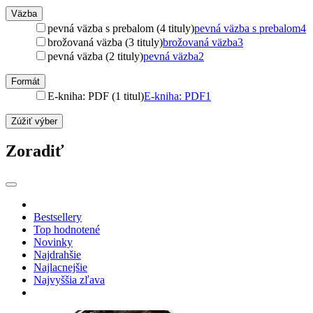
Väzba
pevná väzba s prebalom (4 tituly)
pevná väzba s prebalom
4
brožovaná väzba (3 tituly)
brožovaná väzba
3
pevná väzba (2 tituly)
pevná väzba
2
Formát
E-kniha: PDF (1 titul)
E-kniha: PDF
1
Zúžiť výber
Zoradiť
Bestsellery
Top hodnotené
Novinky
Najdrahšie
Najlacnejšie
Najvyššia zľava