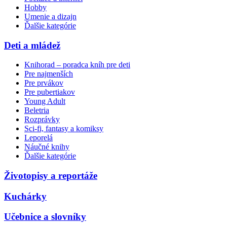
Hobby
Umenie a dizajn
Ďalšie kategórie
Deti a mládež
Knihorad – poradca kníh pre deti
Pre najmenších
Pre prvákov
Pre pubertiakov
Young Adult
Beletria
Rozprávky
Sci-fi, fantasy a komiksy
Leporelá
Náučné knihy
Ďalšie kategórie
Životopisy a reportáže
Kuchárky
Učebnice a slovníky