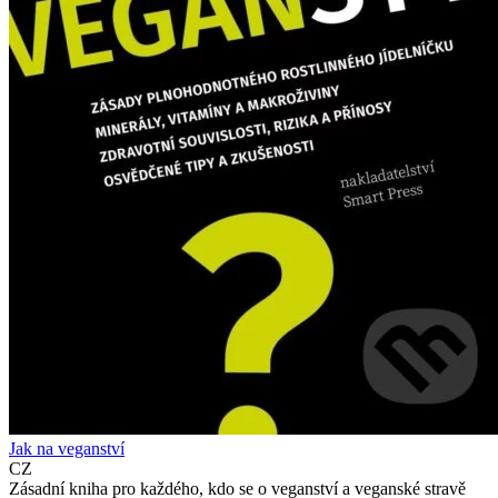
Jak na veganství
CZ
Zásadní kniha pro každého, kdo se o veganství a veganské stravě