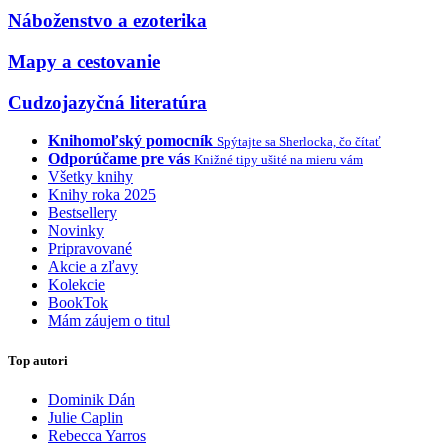
Náboženstvo a ezoterika
Mapy a cestovanie
Cudzojazyčná literatúra
Knihomoľský pomocník
Spýtajte sa Sherlocka, čo čítať
Odporúčame pre vás
Knižné tipy ušité na mieru vám
Všetky knihy
Knihy roka 2025
Bestsellery
Novinky
Pripravované
Akcie a zľavy
Kolekcie
BookTok
Mám záujem o titul
Top autori
Dominik Dán
Julie Caplin
Rebecca Yarros