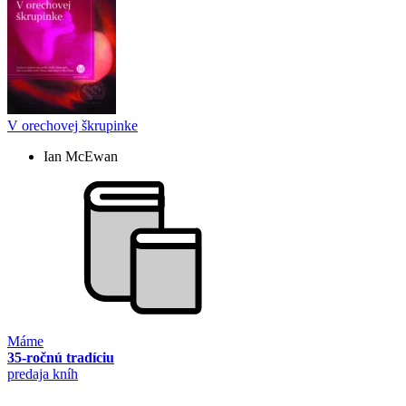
V orechovej škrupinke
Ian McEwan
Máme
35-ročnú tradíciu
predaja kníh