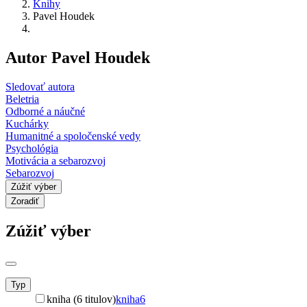
Knihy
Pavel Houdek
Autor Pavel Houdek
Sledovať autora
Beletria
Odborné a náučné
Kuchárky
Humanitné a spoločenské vedy
Psychológia
Motivácia a sebarozvoj
Sebarozvoj
Zúžiť výber
Zoradiť
Zúžiť výber
Typ
kniha (6 titulov)
kniha
6