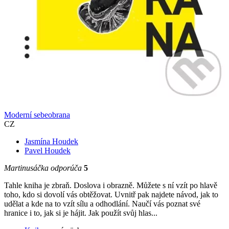
Moderní sebeobrana
CZ
Jasmína Houdek
Pavel Houdek
Martinusáčka odporúča
5
Tahle kniha je zbraň. Doslova i obrazně. Můžete s ní vzít po hlavě
toho, kdo si dovolí vás obtěžovat. Uvnitř pak najdete návod, jak to
udělat a kde na to vzít sílu a odhodlání. Naučí vás poznat své
hranice i to, jak si je hájit. Jak použít svůj hlas...