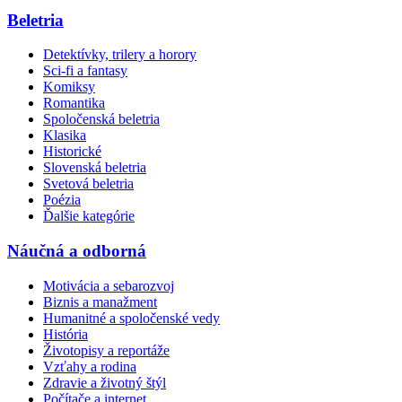
Beletria
Detektívky, trilery a horory
Sci-fi a fantasy
Komiksy
Romantika
Spoločenská beletria
Klasika
Historické
Slovenská beletria
Svetová beletria
Poézia
Ďalšie kategórie
Náučná a odborná
Motivácia a sebarozvoj
Biznis a manažment
Humanitné a spoločenské vedy
História
Životopisy a reportáže
Vzťahy a rodina
Zdravie a životný štýl
Počítače a internet