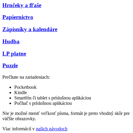
Hrnčeky a fľaše
Papiernictvo
Zápisníky a kalendáre
Hudba
LP platne
Puzzle
Prečítate na zariadeniach:
Pocketbook
Kindle
Smartfón či tablet s príslušnou aplikáciou
Počítač s príslušnou aplikáciou
Nie je možné meniť veľkosť písma, formát je preto vhodný skôr pre
väčšie obrazovky.
Viac informácií v
našich návodoch