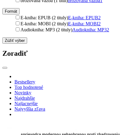
brožovaná väzba (1 titul)
brožovaná väzba
1
Formát
E-kniha: EPUB (2 tituly)
E-kniha: EPUB
2
E-kniha: MOBI (2 tituly)
E-kniha: MOBI
2
Audiokniha: MP3 (2 tituly)
Audiokniha: MP3
2
Zúžiť výber
Zoradiť
Bestsellery
Top hodnotené
Novinky
Najdrahšie
Najlacnejšie
Najvyššia zľava