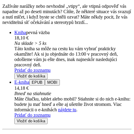
Zažíváte narážky nebo nevhodné „vtipy“, ale vtipná odpověď vás
napadne až po deseti minutách? Cítíte, že některé situace vás svazují
a nutí mlčet, i když byste se chtěli ozvat? Máte někdy pocit, že vás
neviditelná síť očekávání a stereotypů brzdí...
Kniha
pevná väzba
18,10 €
Na sklade > 5 ks
Táto kniha sa môže na cestu ku vám vybrať prakticky
okamžite! Ak si ju objednáte do 13:00 v pracovný deň,
odošleme vám ju ešte dnes, inak najneskôr nasledujúci
pracovný deň.
Pridať do zoznamu
Vložiť do košíka
E-kniha
EPUB
MOBI
14,18 €
Ihneď na stiahnutie
Máte čítačku, tablet alebo mobil? Stiahnite si do nich e-knihu:
budete ju mať hneď a ešte aj ušetríte život stromom. Viac
informácii o e-knihách
nájdete tu
.
Pridať do zoznamu
Vložiť do košíka