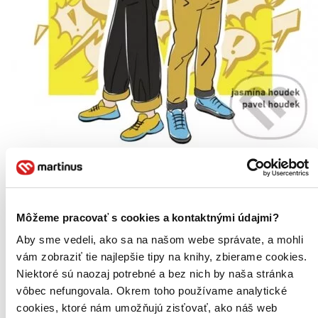
To bol iba vtip...
Sprievodca modernou sebaobranou proti
zhadzovaniu, zosmiešňovaniu a manipulácii
Jasmína Houdek
Pavel Houdek
Môžeme pracovať s cookies a kontaktnými údajmi?
Aby sme vedeli, ako sa na našom webe správate, a mohli
Zažili ste situáciu, keď niekto poznamenal niečo nevhodné a vy ste
zostali bez slov? Cítite, že vás brzdí neviditeľná sieť očakávaní a
vám zobraziť tie najlepšie tipy na knihy, zbierame cookies.
stereotypov? Potom je táto kniha určená presne pre vás! S jej
Niektoré sú naozaj potrebné a bez nich by naša stránka
pomocou sa naučíte jasne, pohotovo a s nadhľadom...
vôbec nefungovala. Okrem toho používame analytické
Kniha
pevná väzba
cookies, ktoré nám umožňujú zisťovať, ako náš web
18,60 €