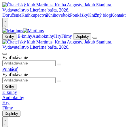
Doručenie
Kníhkupectvá
Knihovrátok
Poukážky
Knižný blog
Kontakt
E-knihy
Audioknihy
Hry
Filmy
Knihy
Doplnky
Vyhľadávanie
Prihlásiť
Vyhľadávanie
Knihy
E-knihy
Audioknihy
Hry
Filmy
Doplnky