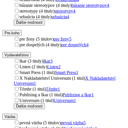
búranie stereotypov (4 tituly)
búranie stereotypov
4
stereotypy (4 tituly)
stereotypy
4
sebaúcta (4 tituly)
sebaúcta
4
Ďalšie možnosti
Pre koho
pre ženy (5 titulov)
pre ženy
5
pre dospelých (4 tituly)
pre dospelých
4
Vydavateľstvo
Ikar (3 tituly)
Ikar
3
Listen (2 tituly)
Listen
2
Smart Press (1 titul)
Smart Press
1
X Nakladatelství Universum (1 titul)
X Nakladatelství
Universum
1
Témbr (1 titul)
Témbr
1
Publixing a Ikar (1 titul)
Publixing a Ikar
1
Universum (1 titul)
Universum
1
Ďalšie možnosti
Väzba
pevná väzba (5 titulov)
pevná väzba
5