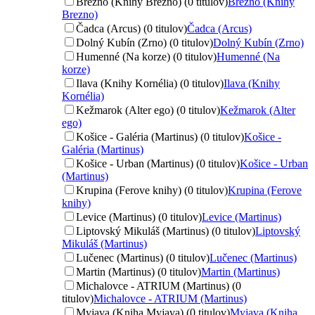
Brezno (Knihy Brezno) (0 titulov)
Brezno (Knihy
Brezno)
Čadca (Arcus) (0 titulov)
Čadca (Arcus)
Dolný Kubín (Zrno) (0 titulov)
Dolný Kubín (Zrno)
Humenné (Na korze) (0 titulov)
Humenné (Na
korze)
Ilava (Knihy Kornélia) (0 titulov)
Ilava (Knihy
Kornélia)
Kežmarok (Alter ego) (0 titulov)
Kežmarok (Alter
ego)
Košice - Galéria (Martinus) (0 titulov)
Košice -
Galéria (Martinus)
Košice - Urban (Martinus) (0 titulov)
Košice - Urban
(Martinus)
Krupina (Ferove knihy) (0 titulov)
Krupina (Ferove
knihy)
Levice (Martinus) (0 titulov)
Levice (Martinus)
Liptovský Mikuláš (Martinus) (0 titulov)
Liptovský
Mikuláš (Martinus)
Lučenec (Martinus) (0 titulov)
Lučenec (Martinus)
Martin (Martinus) (0 titulov)
Martin (Martinus)
Michalovce - ATRIUM (Martinus) (0
titulov)
Michalovce - ATRIUM (Martinus)
Myjava (Kniha Myjava) (0 titulov)
Myjava (Kniha