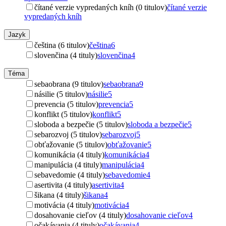
čítané verzie vypredaných kníh (0 titulov)
čítané verzie
vypredaných kníh
Jazyk
čeština (6 titulov)
čeština
6
slovenčina (4 tituly)
slovenčina
4
Téma
sebaobrana (9 titulov)
sebaobrana
9
násilie (5 titulov)
násilie
5
prevencia (5 titulov)
prevencia
5
konflikt (5 titulov)
konflikt
5
sloboda a bezpečie (5 titulov)
sloboda a bezpečie
5
sebarozvoj (5 titulov)
sebarozvoj
5
obťažovanie (5 titulov)
obťažovanie
5
komunikácia (4 tituly)
komunikácia
4
manipulácia (4 tituly)
manipulácia
4
sebavedomie (4 tituly)
sebavedomie
4
asertivita (4 tituly)
asertivita
4
šikana (4 tituly)
šikana
4
motivácia (4 tituly)
motivácia
4
dosahovanie cieľov (4 tituly)
dosahovanie cieľov
4
očakávania (4 tituly)
očakávania
4