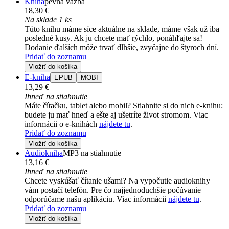
Kniha
pevná väzba
18,30 €
Na sklade 1 ks
Túto knihu máme síce aktuálne na sklade, máme však už iba
posledné kusy. Ak ju chcete mať rýchlo, ponáhľajte sa!
Dodanie ďalších môže trvať dlhšie, zvyčajne do štyroch dní.
Pridať do zoznamu
Vložiť do košíka
E-kniha
EPUB
MOBI
13,29 €
Ihneď na stiahnutie
Máte čítačku, tablet alebo mobil? Stiahnite si do nich e-knihu:
budete ju mať hneď a ešte aj ušetríte život stromom. Viac
informácii o e-knihách
nájdete tu
.
Pridať do zoznamu
Vložiť do košíka
Audiokniha
MP3 na stiahnutie
13,16 €
Ihneď na stiahnutie
Chcete vyskúšať čítanie ušami? Na vypočutie audioknihy
vám postačí telefón. Pre čo najjednoduchšie počúvanie
odporúčame našu aplikáciu. Viac informácii
nájdete tu
.
Pridať do zoznamu
Vložiť do košíka