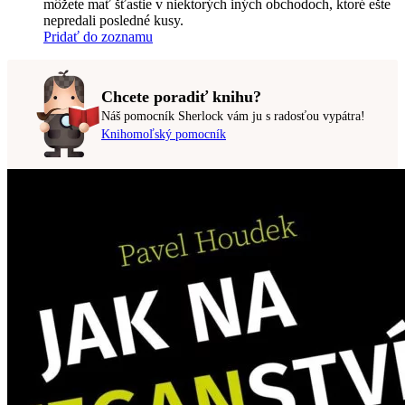
môžete mať šťastie v niektorých iných obchodoch, ktoré ešte
nepredali posledné kusy.
Pridať do zoznamu
Chcete poradiť knihu?
Náš pomocník Sherlock vám ju s radosťou vypátra!
Knihomoľský pomocník