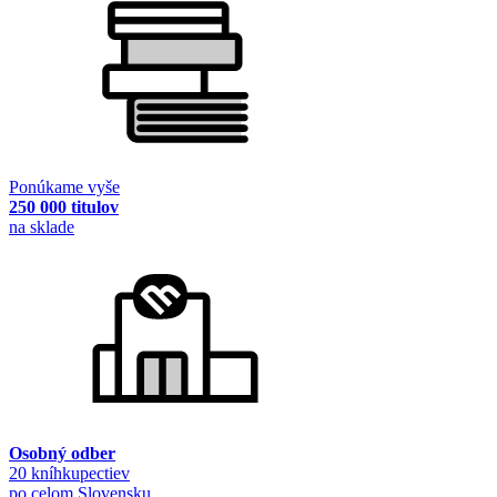
Ponúkame vyše
250 000 titulov
na sklade
Osobný odber
20 kníhkupectiev
po celom Slovensku