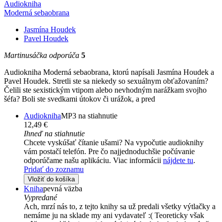
Audiokniha
Moderná sebaobrana
Jasmína Houdek
Pavel Houdek
Martinusáčka odporúča
5
Audiokniha Moderná sebaobrana, ktorú napísali Jasmína Houdek a
Pavel Houdek. Stretli ste sa niekedy so sexuálnym obťažovaním?
Čelili ste sexistickým vtipom alebo nevhodným narážkam svojho
šéfa? Boli ste svedkami útokov či urážok, a pred
Audiokniha
MP3 na stiahnutie
12,49 €
Ihneď na stiahnutie
Chcete vyskúšať čítanie ušami? Na vypočutie audioknihy
vám postačí telefón. Pre čo najjednoduchšie počúvanie
odporúčame našu aplikáciu. Viac informácii
nájdete tu
.
Pridať do zoznamu
Vložiť do košíka
Kniha
pevná väzba
Vypredané
Ach, mrzí nás to, z tejto knihy sa už predali všetky výtlačky a
nemáme ju na sklade my ani vydavateľ :( Teoreticky však