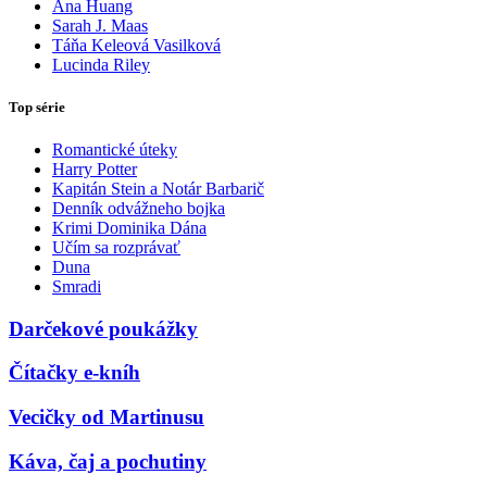
Ana Huang
Sarah J. Maas
Táňa Keleová Vasilková
Lucinda Riley
Top série
Romantické úteky
Harry Potter
Kapitán Stein a Notár Barbarič
Denník odvážneho bojka
Krimi Dominika Dána
Učím sa rozprávať
Duna
Smradi
Darčekové poukážky
Čítačky e-kníh
Vecičky od Martinusu
Káva, čaj a pochutiny