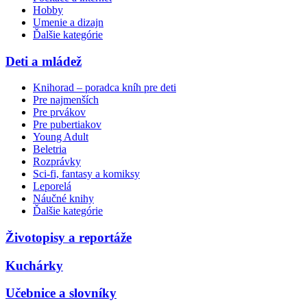
Hobby
Umenie a dizajn
Ďalšie kategórie
Deti a mládež
Knihorad – poradca kníh pre deti
Pre najmenších
Pre prvákov
Pre pubertiakov
Young Adult
Beletria
Rozprávky
Sci-fi, fantasy a komiksy
Leporelá
Náučné knihy
Ďalšie kategórie
Životopisy a reportáže
Kuchárky
Učebnice a slovníky