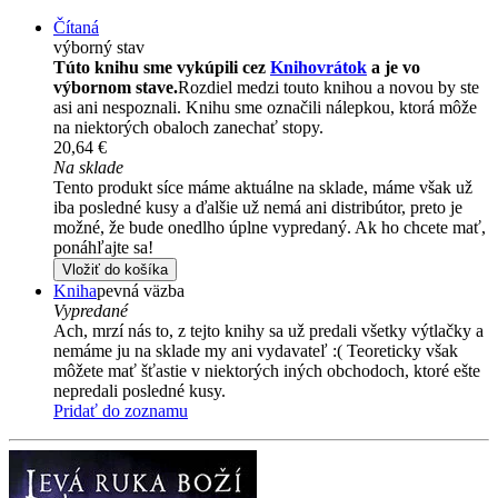
Čítaná
výborný stav
Túto knihu sme vykúpili cez
Knihovrátok
a je vo
výbornom stave.
Rozdiel medzi touto knihou a novou by ste
asi ani nespoznali. Knihu sme označili nálepkou, ktorá môže
na niektorých obaloch zanechať stopy.
20,64 €
Na sklade
Tento produkt síce máme aktuálne na sklade, máme však už
iba posledné kusy a ďalšie už nemá ani distribútor, preto je
možné, že bude onedlho úplne vypredaný. Ak ho chcete mať,
ponáhľajte sa!
Vložiť do košíka
Kniha
pevná väzba
Vypredané
Ach, mrzí nás to, z tejto knihy sa už predali všetky výtlačky a
nemáme ju na sklade my ani vydavateľ :( Teoreticky však
môžete mať šťastie v niektorých iných obchodoch, ktoré ešte
nepredali posledné kusy.
Pridať do zoznamu