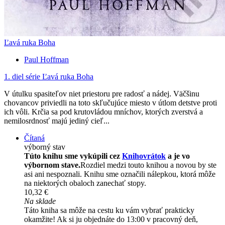
Ľavá ruka Boha
Paul Hoffman
1. diel série
Ľavá ruka Boha
V útulku spasiteľov niet priestoru pre radosť a nádej. Väčšinu
chovancov priviedli na toto skľučujúce miesto v útlom detstve proti
ich vôli. Krčia sa pod krutovládou mníchov, ktorých zverstvá a
nemilosrdnosť majú jediný cieľ...
Čítaná
výborný stav
Túto knihu sme vykúpili cez
Knihovrátok
a je vo
výbornom stave.
Rozdiel medzi touto knihou a novou by ste
asi ani nespoznali. Knihu sme označili nálepkou, ktorá môže
na niektorých obaloch zanechať stopy.
10,32 €
Na sklade
Táto kniha sa môže na cestu ku vám vybrať prakticky
okamžite! Ak si ju objednáte do 13:00 v pracovný deň,