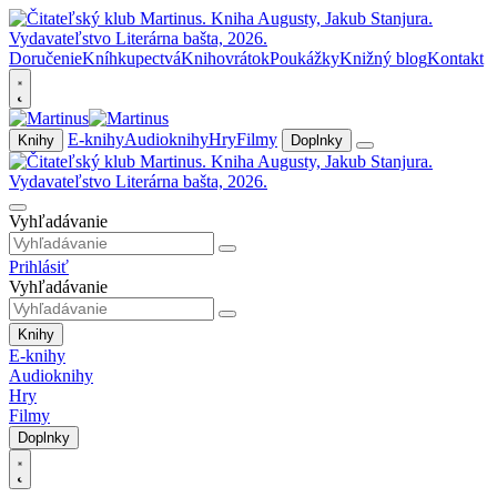
Doručenie
Kníhkupectvá
Knihovrátok
Poukážky
Knižný blog
Kontakt
E-knihy
Audioknihy
Hry
Filmy
Knihy
Doplnky
Vyhľadávanie
Prihlásiť
Vyhľadávanie
Knihy
E-knihy
Audioknihy
Hry
Filmy
Doplnky