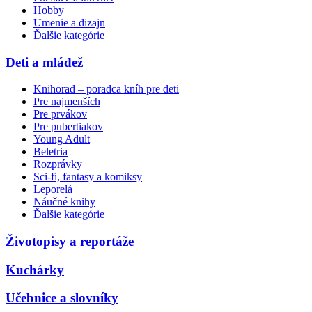
Hobby
Umenie a dizajn
Ďalšie kategórie
Deti a mládež
Knihorad – poradca kníh pre deti
Pre najmenších
Pre prvákov
Pre pubertiakov
Young Adult
Beletria
Rozprávky
Sci-fi, fantasy a komiksy
Leporelá
Náučné knihy
Ďalšie kategórie
Životopisy a reportáže
Kuchárky
Učebnice a slovníky