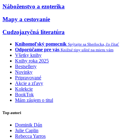
Náboženstvo a ezoterika
Mapy a cestovanie
Cudzojazyčná literatúra
Knihomoľský pomocník
Spýtajte sa Sherlocka, čo čítať
Odporúčame pre vás
Knižné tipy ušité na mieru vám
Všetky knihy
Knihy roka 2025
Bestsellery
Novinky
Pripravované
Akcie a zľavy
Kolekcie
BookTok
Mám záujem o titul
Top autori
Dominik Dán
Julie Caplin
Rebecca Yarros