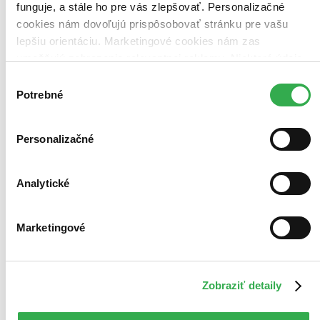
funguje, a stále ho pre vás zlepšovať. Personalizačné
cookies nám dovoľujú prispôsobovať stránku pre vašu
lepšiu orientáciu. Marketingové cookies nám zas
umožňujú zobrazenie relevantnej reklamy. Niektoré údaje
zdieľame aj s tretími stranami. Veľmi by nám pomohlo,
Výber
keby sme mohli používať všetky tieto cookies. Ďakujeme!
Potrebné
súhlasu
Personalizačné
Analytické
Marketingové
Pod krídlami smrti
Paul Hoffman
Zobraziť detaily
3. diel série
Ľavá ruka Boha