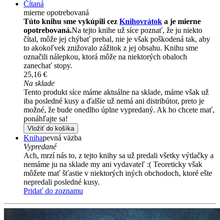
Čítaná
mierne opotrebovaná
Túto knihu sme vykúpili cez
Knihovrátok
a je mierne
opotrebovaná.
Na tejto knihe už síce poznať, že ju niekto
čítal, môže jej chýbať prebal, nie je však poškodená tak, aby
to akokoľvek znižovalo zážitok z jej obsahu. Knihu sme
označili nálepkou, ktorá môže na niektorých obaloch
zanechať stopy.
25,16 €
Na sklade
Tento produkt síce máme aktuálne na sklade, máme však už
iba posledné kusy a ďalšie už nemá ani distribútor, preto je
možné, že bude onedlho úplne vypredaný. Ak ho chcete mať,
ponáhľajte sa!
Vložiť do košíka
Kniha
pevná väzba
Vypredané
Ach, mrzí nás to, z tejto knihy sa už predali všetky výtlačky a
nemáme ju na sklade my ani vydavateľ :( Teoreticky však
môžete mať šťastie v niektorých iných obchodoch, ktoré ešte
nepredali posledné kusy.
Pridať do zoznamu