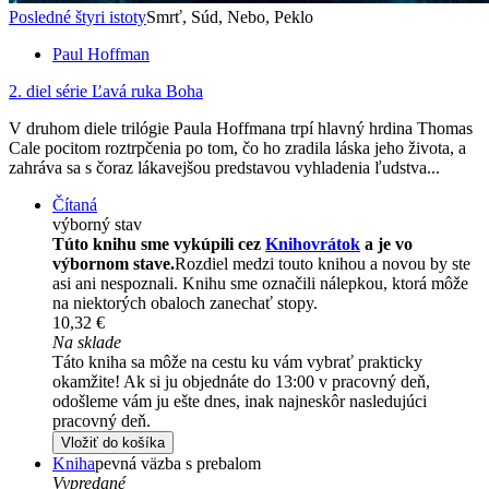
Posledné štyri istoty
Smrť, Súd, Nebo, Peklo
Paul Hoffman
2. diel série
Ľavá ruka Boha
V druhom diele trilógie Paula Hoffmana trpí hlavný hrdina Thomas
Cale pocitom roztrpčenia po tom, čo ho zradila láska jeho života, a
zahráva sa s čoraz lákavejšou predstavou vyhladenia ľudstva...
Čítaná
výborný stav
Túto knihu sme vykúpili cez
Knihovrátok
a je vo
výbornom stave.
Rozdiel medzi touto knihou a novou by ste
asi ani nespoznali. Knihu sme označili nálepkou, ktorá môže
na niektorých obaloch zanechať stopy.
10,32 €
Na sklade
Táto kniha sa môže na cestu ku vám vybrať prakticky
okamžite! Ak si ju objednáte do 13:00 v pracovný deň,
odošleme vám ju ešte dnes, inak najneskôr nasledujúci
pracovný deň.
Vložiť do košíka
Kniha
pevná väzba s prebalom
Vypredané