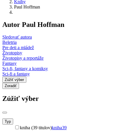
Knihy
Paul Hoffman
Autor Paul Hoffman
Sledovať autora
Beletria
Pre deti a mládež
Životopisy
Životopisy a reportáže
Fantasy
Sci-fi, fantasy a komiksy
Sci-fi a fantasy
Zúžiť výber
Zoradiť
Zúžiť výber
Typ
kniha (39 titulov)
kniha
39