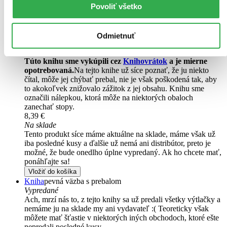
Povoliť všetko
Thomas Cale, smrtiaci anjel sužovaný záhadnou chorobou, sa lieči v
kláštore na Cypre. Ale aj tu, na zdanlivo bezpečnom mieste, musí
byť v strehu. Ohrozujú ho duševne chorí pacienti aj najatí zabijaci...
Odmietnuť
Čítaná
mierne opotrebovaná
Túto knihu sme vykúpili cez
Knihovrátok
a je mierne
opotrebovaná.
Na tejto knihe už síce poznať, že ju niekto
čítal, môže jej chýbať prebal, nie je však poškodená tak, aby
to akokoľvek znižovalo zážitok z jej obsahu. Knihu sme
označili nálepkou, ktorá môže na niektorých obaloch
zanechať stopy.
8,39 €
Na sklade
Tento produkt síce máme aktuálne na sklade, máme však už
iba posledné kusy a ďalšie už nemá ani distribútor, preto je
možné, že bude onedlho úplne vypredaný. Ak ho chcete mať,
ponáhľajte sa!
Vložiť do košíka
Kniha
pevná väzba s prebalom
Vypredané
Ach, mrzí nás to, z tejto knihy sa už predali všetky výtlačky a
nemáme ju na sklade my ani vydavateľ :( Teoreticky však
môžete mať šťastie v niektorých iných obchodoch, ktoré ešte
nepredali posledné kusy.