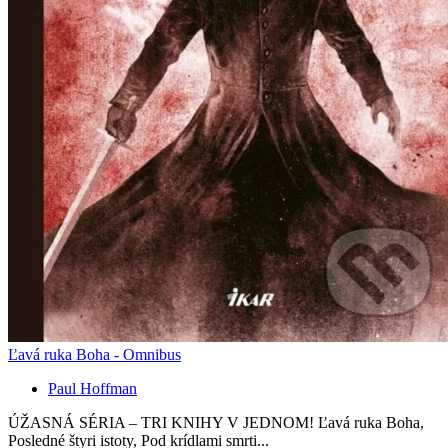
Ľavá ruka Boha - Omnibus
Paul Hoffman
ÚŽASNÁ SÉRIA – TRI KNIHY V JEDNOM! Ľavá ruka Boha,
Posledné štyri istoty, Pod krídlami smrti...