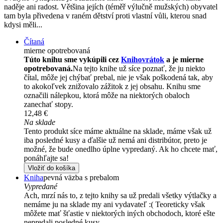
naděje ani radost. Většina jejích (téměř výlučně mužských) obyvatel
tam byla přivedena v raném dětství proti vlastní vůli, kterou snad
kdysi měli...
Čítaná
mierne opotrebovaná
Túto knihu sme vykúpili cez
Knihovrátok
a je mierne
opotrebovaná.
Na tejto knihe už síce poznať, že ju niekto
čítal, môže jej chýbať prebal, nie je však poškodená tak, aby
to akokoľvek znižovalo zážitok z jej obsahu. Knihu sme
označili nálepkou, ktorá môže na niektorých obaloch
zanechať stopy.
12,48 €
Na sklade
Tento produkt síce máme aktuálne na sklade, máme však už
iba posledné kusy a ďalšie už nemá ani distribútor, preto je
možné, že bude onedlho úplne vypredaný. Ak ho chcete mať,
ponáhľajte sa!
Vložiť do košíka
Kniha
pevná väzba s prebalom
Vypredané
Ach, mrzí nás to, z tejto knihy sa už predali všetky výtlačky a
nemáme ju na sklade my ani vydavateľ :( Teoreticky však
môžete mať šťastie v niektorých iných obchodoch, ktoré ešte
nepredali posledné kusy.