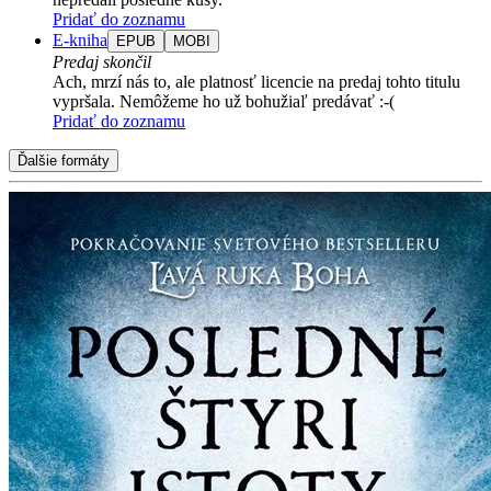
Pridať do zoznamu
E-kniha
EPUB
MOBI
Predaj skončil
Ach, mrzí nás to, ale platnosť licencie na predaj tohto titulu
vypršala. Nemôžeme ho už bohužiaľ predávať :-(
Pridať do zoznamu
Ďalšie formáty