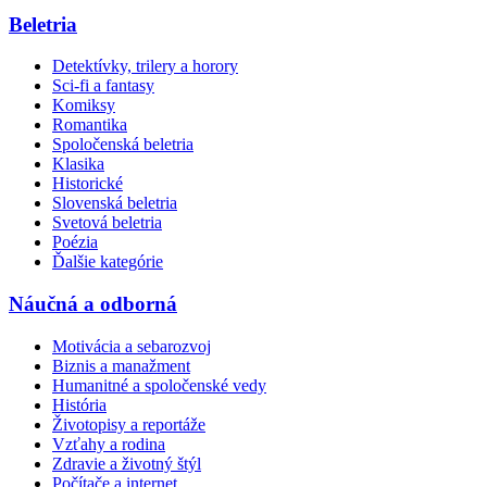
Beletria
Detektívky, trilery a horory
Sci-fi a fantasy
Komiksy
Romantika
Spoločenská beletria
Klasika
Historické
Slovenská beletria
Svetová beletria
Poézia
Ďalšie kategórie
Náučná a odborná
Motivácia a sebarozvoj
Biznis a manažment
Humanitné a spoločenské vedy
História
Životopisy a reportáže
Vzťahy a rodina
Zdravie a životný štýl
Počítače a internet