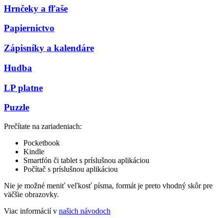
Hrnčeky a fľaše
Papiernictvo
Zápisníky a kalendáre
Hudba
LP platne
Puzzle
Prečítate na zariadeniach:
Pocketbook
Kindle
Smartfón či tablet s príslušnou aplikáciou
Počítač s príslušnou aplikáciou
Nie je možné meniť veľkosť písma, formát je preto vhodný skôr pre
väčšie obrazovky.
Viac informácií v
našich návodoch