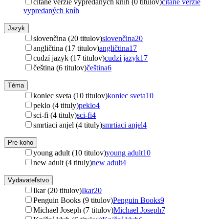
čítané verzie vypredaných kníh (0 titulov)
čítané verzie
vypredaných kníh
Jazyk
slovenčina (20 titulov)
slovenčina
20
angličtina (17 titulov)
angličtina
17
cudzí jazyk (17 titulov)
cudzí jazyk
17
čeština (6 titulov)
čeština
6
Téma
koniec sveta (10 titulov)
koniec sveta
10
peklo (4 tituly)
peklo
4
sci-fi (4 tituly)
sci-fi
4
smrtiaci anjel (4 tituly)
smrtiaci anjel
4
Pre koho
young adult (10 titulov)
young adult
10
new adult (4 tituly)
new adult
4
Vydavateľstvo
Ikar (20 titulov)
Ikar
20
Penguin Books (9 titulov)
Penguin Books
9
Michael Joseph (7 titulov)
Michael Joseph
7