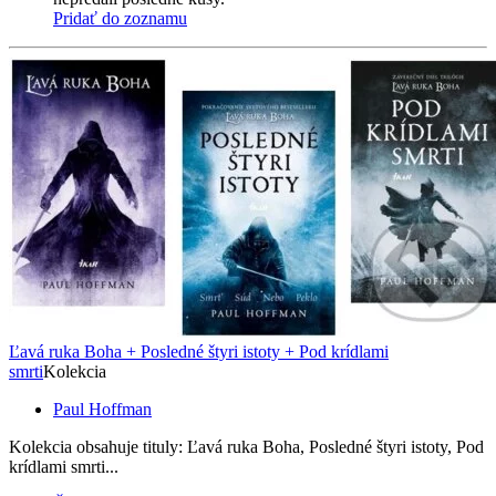
Pridať do zoznamu
Ľavá ruka Boha + Posledné štyri istoty + Pod krídlami
smrti
Kolekcia
Paul Hoffman
Kolekcia obsahuje tituly: Ľavá ruka Boha, Posledné štyri istoty, Pod
krídlami smrti...