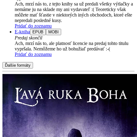
Ach, mrzí nás to, z tejto knihy sa už predali všetky výtlačky a
nemáme ju na sklade my ani vydavateľ :( Teoreticky však
môžete mať šťastie v niektorých iných obchodoch, ktoré ešte
nepredali posledné kusy.
Pridať do zoznamu
E-kniha
EPUB
MOBI
Predaj skončil
Ach, mrzí nás to, ale platnosť licencie na predaj tohto titulu
vypršala. Nemôžeme ho už bohužiaľ predávať :-(
Pridať do zoznamu
Ďalšie formáty