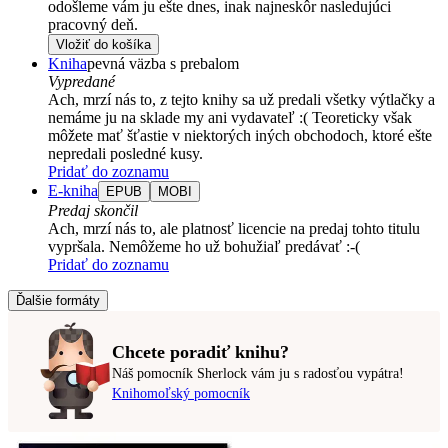
odošleme vám ju ešte dnes, inak najneskôr nasledujúci
pracovný deň.
Vložiť do košíka
Kniha
pevná väzba s prebalom
Vypredané
Ach, mrzí nás to, z tejto knihy sa už predali všetky výtlačky a
nemáme ju na sklade my ani vydavateľ :( Teoreticky však
môžete mať šťastie v niektorých iných obchodoch, ktoré ešte
nepredali posledné kusy.
Pridať do zoznamu
E-kniha
EPUB
MOBI
Predaj skončil
Ach, mrzí nás to, ale platnosť licencie na predaj tohto titulu
vypršala. Nemôžeme ho už bohužiaľ predávať :-(
Pridať do zoznamu
Ďalšie formáty
Chcete poradiť knihu?
Náš pomocník Sherlock vám ju s radosťou vypátra!
Knihomoľský pomocník