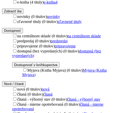
e-kniha (4 tituly)
e-kniha
4
Zobraziť iba
novinky (0 titulov)
novinky
zľavnené tituly (0 titulov)
zľavnené tituly
Dostupnosť
na centrálnom sklade (0 titulov)
na centrálnom sklade
predpredaj (0 titulov)
predpredaj
pripravujeme (0 titulov)
pripravujeme
dostupná (bez vypredaných) (0 titulov)
dostupná (bez
vypredaných)
Dostupnosť v kníhkupectve
Myjava (Kniha Myjava) (0 titulov)
Myjava (Kniha
Myjava)
Nové / čítané
nová (0 titulov)
nová
čítaná (0 titulov)
čítaná
čítaná - výborný stav (0 titulov)
čítaná - výborný stav
čítaná - mierne opotrebovaná (0 titulov)
čítaná - mierne
opotrebovaná