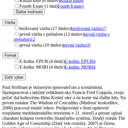
Knižní klub (6 titulov)
Knižní klub
6
Fourth Estate (1 titul)
Fourth Estate
1
Ďalšie možnosti
Väzba
brožovaná väzba (17 titulov)
brožovaná väzba
17
pevná väzba s prebalom (12 titulov)
pevná väzba s
prebalom
12
pevná väzba (10 titulov)
pevná väzba
10
Formát
E-kniha: EPUB (4 tituly)
E-kniha: EPUB
4
E-kniha: MOBI (4 tituly)
E-kniha: MOBI
4
Zúžiť výber
Paul Hoffman je skúseným spisovateľom a scenáristom.
Spolupracoval s takými velikánmi ako Francis Ford Coppola, svoju
pečať dal kultovému filmu Krstný otec a na konte má ďalšie hity. Na
prvom románe The Wisdom of Crocodiles (Múdrosť krokodílov,
2000) pracoval trinásť rokov. Predpovedal v ňom opätovné
rozpútanie medzinárodného terorizmu v 21. storočí a presne opísal
charakter kolapsu svetového finančného systému. Druhý román The
Golden Age of Censorship (Zlatý vek cenzúry, 2007) je čierna