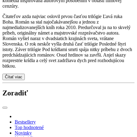
komédia inšpirovaná autorovým pôsobením v oblasti filmovej
cenzúry.
Čitateľov azda najviac oslovil prvou časťou trilógie Ľavá ruka
Boha. Román sa stal najočakávanejšou a jednou z
najmedializovanejších kníh roka 2010. Predurčoval ju na to skvelý
príbeh, originálny námet a majstrovské rozprávačstvo autora.
Román vyšiel naraz v dvadsiatich krajinách sveta, vrátane
Slovenska. O rok neskôr vyšla druhá časť trilógie Posledné štyri
istoty. Záver trilógie Pod krídlami smrti spája nitky príbehu z dvoch
predchádzajúcich románov. Osud hrdinov sa zavŕši. Anjel skazy
rozprestrie krídla a celý svet zadržiava dych pred rozhodujúcou
bitkou.
Čítať viac
Zoradiť
Bestsellery
Top hodnotené
Novinky