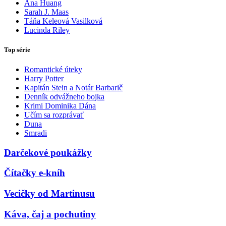
Ana Huang
Sarah J. Maas
Táňa Keleová Vasilková
Lucinda Riley
Top série
Romantické úteky
Harry Potter
Kapitán Stein a Notár Barbarič
Denník odvážneho bojka
Krimi Dominika Dána
Učím sa rozprávať
Duna
Smradi
Darčekové poukážky
Čítačky e-kníh
Vecičky od Martinusu
Káva, čaj a pochutiny