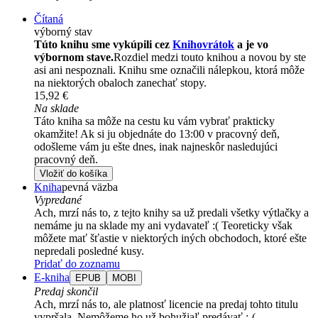
Čítaná
výborný stav
Túto knihu sme vykúpili cez
Knihovrátok
a je vo
výbornom stave.
Rozdiel medzi touto knihou a novou by ste
asi ani nespoznali. Knihu sme označili nálepkou, ktorá môže
na niektorých obaloch zanechať stopy.
15,92 €
Na sklade
Táto kniha sa môže na cestu ku vám vybrať prakticky
okamžite! Ak si ju objednáte do 13:00 v pracovný deň,
odošleme vám ju ešte dnes, inak najneskôr nasledujúci
pracovný deň.
Vložiť do košíka
Kniha
pevná väzba
Vypredané
Ach, mrzí nás to, z tejto knihy sa už predali všetky výtlačky a
nemáme ju na sklade my ani vydavateľ :( Teoreticky však
môžete mať šťastie v niektorých iných obchodoch, ktoré ešte
nepredali posledné kusy.
Pridať do zoznamu
E-kniha
EPUB
MOBI
Predaj skončil
Ach, mrzí nás to, ale platnosť licencie na predaj tohto titulu
vypršala. Nemôžeme ho už bohužiaľ predávať :-(