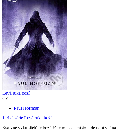
Levá ruka boží
CZ
Paul Hoffman
1. diel série
Levá ruka boží
Svatyně vykupitelů je bezútěšné místo – místo, kde není vítána