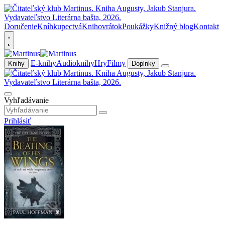
Doručenie
Kníhkupectvá
Knihovrátok
Poukážky
Knižný blog
Kontakt
E-knihy
Audioknihy
Hry
Filmy
Knihy
Doplnky
Vyhľadávanie
Prihlásiť