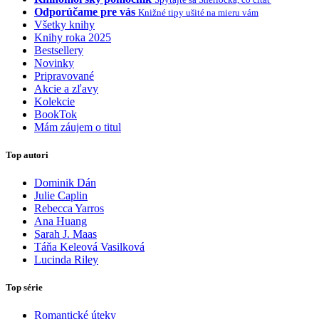
Odporúčame pre vás
Knižné tipy ušité na mieru vám
Všetky knihy
Knihy roka 2025
Bestsellery
Novinky
Pripravované
Akcie a zľavy
Kolekcie
BookTok
Mám záujem o titul
Top autori
Dominik Dán
Julie Caplin
Rebecca Yarros
Ana Huang
Sarah J. Maas
Táňa Keleová Vasilková
Lucinda Riley
Top série
Romantické úteky