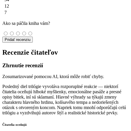
12
7
Ako sa páčila kniha vám?
Pridať recenziu
Recenzie čitateľov
Zhrnutie recenzií
Zosumarizované pomocou AI, ktorá môže robiť chyby.
Posledný diel trilógie vyvoláva rozporuplné reakcie — niektorí
čitatelia oceňujú hlboké myšlienky, emocionálne pasáže a presné
opisy bitiek, iní sú sklamaní. Hlavné výhrady sa týkajú zmeny
charakteru hlavného hrdinu, kolísavého tempa a nedoriešených
otázok s otvoreným koncom. Napriek tomu mnohí odporúčajú celú
trilógiu a vyzdvihujú autorov štýl a realistické historické prvky.
Čitatelia oceňujú