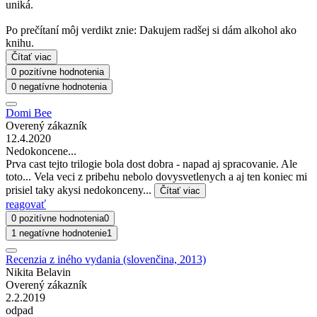
uniká.
Po prečítaní môj verdikt znie: Dakujem radšej si dám alkohol ako
knihu.
Čítať viac
0 pozitívne hodnotenia
0 negatívne hodnotenia
Domi Bee
Overený zákazník
12.4.2020
Nedokoncene...
Prva cast tejto trilogie bola dost dobra - napad aj spracovanie. Ale
toto... Vela veci z pribehu nebolo dovysvetlenych a aj ten koniec mi
prisiel taky akysi nedokonceny...
Čítať viac
reagovať
0 pozitívne hodnotenia
0
1 negatívne hodnotenie
1
Recenzia z iného vydania (slovenčina, 2013)
Nikita Belavin
Overený zákazník
2.2.2019
odpad