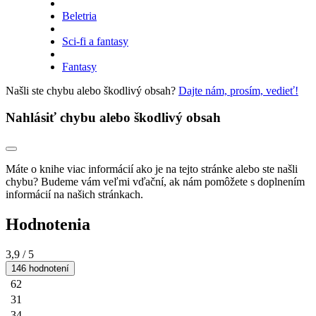
Beletria
Sci-fi a fantasy
Fantasy
Našli ste chybu alebo škodlivý obsah?
Dajte nám, prosím, vedieť!
Nahlásiť chybu alebo škodlivý obsah
Máte o knihe viac informácií ako je na tejto stránke alebo ste našli
chybu? Budeme vám veľmi vďační, ak nám pomôžete s doplnením
informácií na našich stránkach.
Hodnotenia
3,9
/ 5
146 hodnotení
62
31
34