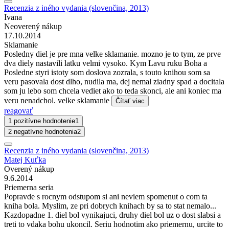
Recenzia z iného vydania (slovenčina, 2013)
Ivana
Neoverený nákup
17.10.2014
Sklamanie
Posledny diel je pre mna velke sklamanie. mozno je to tym, ze prve
dva diely nastavili latku velmi vysoko. Kym Lavu ruku Boha a
Posledne styri istoty som doslova zozrala, s touto knihou som sa
veru pasovala dost dlho, nudila ma, dej nemal ziadny spad a docitala
som ju lebo som chcela vediet ako to teda skonci, ale ani koniec ma
veru nenadchol. velke sklamanie
Čítať viac
reagovať
1 pozitívne hodnotenie
1
2 negatívne hodnotenia
2
Recenzia z iného vydania (slovenčina, 2013)
Matej Kuťka
Overený nákup
9.6.2014
Priemerna seria
Popravde s rocnym odstupom si ani neviem spomenut o com ta
kniha bola. Myslim, ze pri dobrych knihach by sa to stat nemalo...
Kazdopadne 1. diel bol vynikajuci, druhy diel bol uz o dost slabsi a
treti to vdaka bohu ukoncil. Seriu hodnotim ako priemernu, urcite to