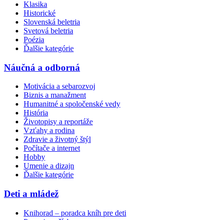
Klasika
Historické
Slovenská beletria
Svetová beletria
Poézia
Ďalšie kategórie
Náučná a odborná
Motivácia a sebarozvoj
Biznis a manažment
Humanitné a spoločenské vedy
História
Životopisy a reportáže
Vzťahy a rodina
Zdravie a životný štýl
Počítače a internet
Hobby
Umenie a dizajn
Ďalšie kategórie
Deti a mládež
Knihorad – poradca kníh pre deti