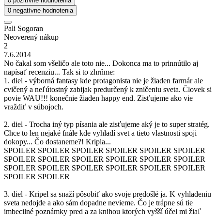
0 pozitívne hodnotenia
0 negatívne hodnotenia
Pali Sogoran
Neoverený nákup
2
7.6.2014
No čakal som všeličo ale toto nie... Dokonca ma to prinnútilo aj
napísať recenziu... Tak si to zhrňme:
1. diel - výborná fantasy kde protagonista nie je žiaden farmár ale
cvičený a neľútostný zabijak predurčený k zničeniu sveta. Človek si
povie WAU!!! konečnie žiaden happy end. Zisťujeme ako vie
vraždiť v súbojoch.
2. diel - Trocha iný typ písania ale zisťujeme aký je to super stratég.
Chce to len nejaké fnále kde vyhladí svet a tieto vlastnosti spoji
dokopy... Čo dostaneme?! Kripla...
SPOILER SPOILER SPOILER SPOILER SPOILER SPOILER
SPOILER SPOILER SPOILER SPOILER SPOILER SPOILER
SPOILER SPOILER SPOILER SPOILER SPOILER SPOILER
SPOILER SPOILER
3. diel - Kripel sa snaží pôsobiť ako svoje predošlé ja. K vyhladeniu
sveta nedojde a ako sám dopadne nevieme. Čo je trápne sú tie
imbecilné poznámky pred a za knihou ktorých vyšší účel mi žiaľ