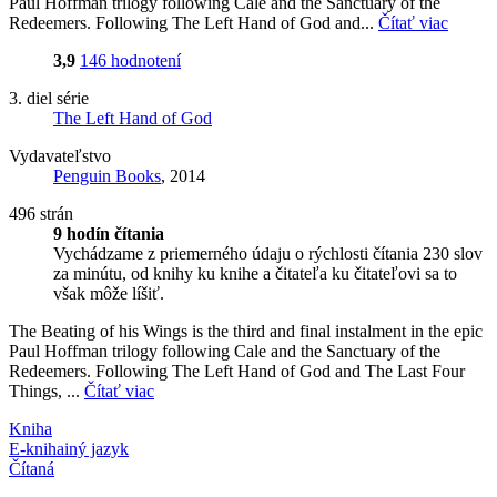
Paul Hoffman trilogy following Cale and the Sanctuary of the
Redeemers. Following The Left Hand of God and...
Čítať viac
3,9
146 hodnotení
3. diel série
The Left Hand of God
Vydavateľstvo
Penguin Books
, 2014
496 strán
9 hodín čítania
Vychádzame z priemerného údaju o rýchlosti čítania 230 slov
za minútu, od knihy ku knihe a čitateľa ku čitateľovi sa to
však môže líšiť.
The Beating of his Wings is the third and final instalment in the epic
Paul Hoffman trilogy following Cale and the Sanctuary of the
Redeemers. Following The Left Hand of God and The Last Four
Things, ...
Čítať viac
Kniha
E-kniha
iný jazyk
Čítaná