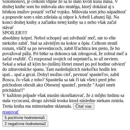
Solomonovi, je celkom vtipné že sa to stalo kvôli kusu mäsa. V
druhej knihe som ho milovala ako stratéga, ktorý dokázal aj s
hŕstkou mužov poraziť veľké vojsko. Milovala som jeho nápaditosť
a popravde som s ním zdielala aj odpor k Arbell Labutej šiji. Na
konci druhej knihy a začiatku tretej knihy sa z neho však začal
stávať
SPOILER!!!!
absolútny kripel. Nebol schopný ani zdvihnúť meč, nie to ešte
niekoho zabiť. Stal sa závislým na kokse a ópiu. Celkom stratil
rozum, vláčil sa po nevestincoch, zabil šľachtica len preto, že ho
považoval páža. Pri bitke sa dokonca tak zdrogoval, že zobral meč a
začal vraždiť. Či rozpoznal svojich od nepriateľa, to už neviem.
Sekal a sekal až kým ho (tuším) Henri musel po pol hodine odviezť
do zdravotnícke spanu. Tam nasledujúcich niekoľko hodín len
spal... spal a grcal. Dobyl možno cieľ, pevnosť spasiteľov, zabil
Bosca, čo však z toho? Spasitelia sa tak či tak všetci pred jeho
príchodom obesili ako Obesený spasiteľ, pretože "Anjel smrti
prichádza!!"
V každom prípade však musím skonštatovať, že z môjho hrdinu sa
stala vycucaná, drogo závislá troska ktorá následne niekam zmizla.
Tretia kniha ma mimoriadne sklamala.
Čítať viac
reagovať
5 pozitívne hodnotenia
5
2 negatívne hodnotenia
2