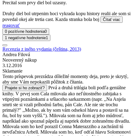
Precital som prvy diel bol uzasny.
Druhy diel bol utrpenim hoci vykrada kopu history realii ale som si
povedal okej ale tretia cast. Kazda stranka bola boj
Čítať viac
reagovať
0 pozitívne hodnotenia
0
1 negatívne hodnotenie
1
Recenzia z iného vydania (čeština, 2013)
Andrea Filová
Neoverený nákup
3.12.2016
Sklamanie
Tento príspevok prezrádza dôležité momenty deja, preto je skrytý,
aby sme Vám nepokazili pôžitok z čítania.
Prvá a druhá trilógia boli podľa geniálne
Prajete si ho zobraziť?
knihy. V prvej som Cala milovala ako neľútostného zabijaka s
vtipnými poznámkami a sršiaceho sarkazmom (napr. ,,Na Anjela
smrti ste si vzali príhodnú farbu, pán Cale. Ale nie ste trochu
primalý?" ,,Možno, ak by som vám odsekol hlavu a postavil sa na
ňu, bol by som vyšší."). Milovala som na ňom aj jeho múdrosť,
napríklad ako spoznal pápeža aj napriek dobre zohranému divadlu.
Milovala som ho keď porazil Conna Materazziho a zachránil tú
nevďačnicu Arbell. Milovala som ho, keď odťal hlavu Solomonovi