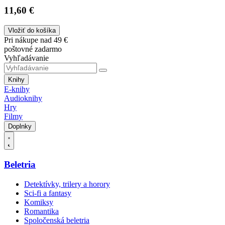
11,60 €
Vložiť do košíka
Pri nákupe nad 49 €
poštovné zadarmo
Vyhľadávanie
Knihy
E-knihy
Audioknihy
Hry
Filmy
Doplnky
Beletria
Detektívky, trilery a horory
Sci-fi a fantasy
Komiksy
Romantika
Spoločenská beletria