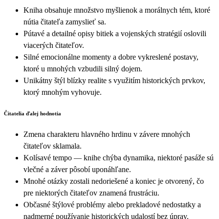
Kniha obsahuje množstvo myšlienok a morálnych tém, ktoré
nútia čitateľa zamyslieť sa.
Pútavé a detailné opisy bitiek a vojenských stratégií oslovili
viacerých čitateľov.
Silné emocionálne momenty a dobre vykreslené postavy,
ktoré u mnohých vzbudili silný dojem.
Unikátny štýl blízky realite s využitím historických prvkov,
ktorý mnohým vyhovuje.
Čitatelia ďalej hodnotia
Zmena charakteru hlavného hrdinu v závere mnohých
čitateľov sklamala.
Kolísavé tempo — knihe chýba dynamika, niektoré pasáže sú
vlečné a záver pôsobí uponáhľane.
Mnohé otázky zostali nedoriešené a koniec je otvorený, čo
pre niektorých čitateľov znamená frustráciu.
Občasné štýlové problémy alebo prekladové nedostatky a
nadmerné používanie historických udalostí bez úprav.