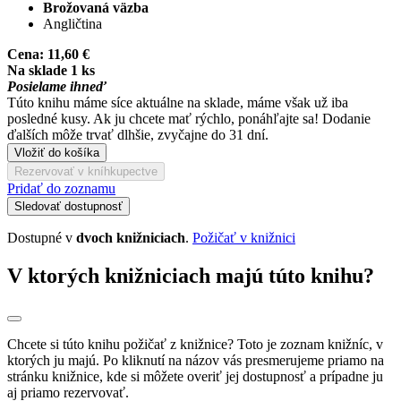
Brožovaná väzba
Angličtina
Cena:
11,60 €
Na sklade 1 ks
Posielame ihneď
Túto knihu máme síce aktuálne na sklade, máme však už iba
posledné kusy. Ak ju chcete mať rýchlo, ponáhľajte sa! Dodanie
ďalších môže trvať dlhšie, zvyčajne do 31 dní.
Vložiť do košíka
Rezervovať v kníhkupectve
Pridať do zoznamu
Sledovať dostupnosť
Dostupné v
dvoch knižniciach
.
Požičať v knižnici
V ktorých knižniciach majú túto knihu?
Chcete si túto knihu požičať z knižnice? Toto je zoznam knižníc, v
ktorých ju majú. Po kliknutí na názov vás presmerujeme priamo na
stránku knižnice, kde si môžete overiť jej dostupnosť a prípadne ju
aj priamo rezervovať.