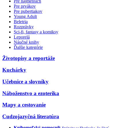
Pre najmenších
Pre prvákov
Pre pubertiakov
Young Adult
Beletria
Rozprávky
Sci-fi, fantasy a komiksy
Leporelá
Náučné knihy
Ďalšie kategórie
Životopisy a reportáže
Kuchárky
Učebnice a slovníky
Náboženstvo a ezoterika
Mapy a cestovanie
Cudzojazyčná literatúra
Knihomoľský pomocník
Spýtajte sa Sherlocka, čo čítať