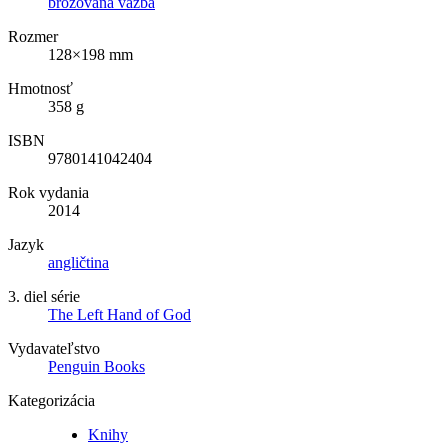
brožovaná väzba
Rozmer
128×198 mm
Hmotnosť
358 g
ISBN
9780141042404
Rok vydania
2014
Jazyk
angličtina
3. diel série
The Left Hand of God
Vydavateľstvo
Penguin Books
Kategorizácia
Knihy