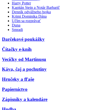
Harry Potter
Kapitán Stein a Notár Barbarič
Denník odvážneho bojka
Krimi Dominika Dána
Učím sa rozprávať
Duna
Smradi
Darčekové poukážky
Čítačky e-kníh
Vecičky od Martinusu
Káva, čaj a pochutiny
Hrnčeky a fľaše
Papiernictvo
Zápisníky a kalendáre
Hudba