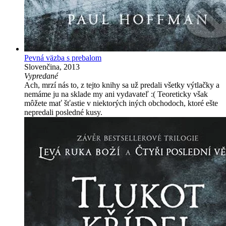
Pevná väzba s prebalom
Slovenčina, 2013
Vypredané
Ach, mrzí nás to, z tejto knihy sa už predali všetky výtlačky a
nemáme ju na sklade my ani vydavateľ :( Teoreticky však
môžete mať šťastie v niektorých iných obchodoch, ktoré ešte
nepredali posledné kusy.