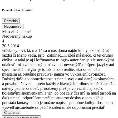
Pomohlo vám zhrnutie?
Pomohlo
Nepomohlo
Marcela Chabová
Neoverený nákup
4
20.5.2014
vďaka synovi, kt. má 14 sa u nás doma nájdu knihy, ako sú Dračí
jazdci či Meno vetra, príp. Zaklínač...Každá má niečo, či tej druhej
chýba...a taká je aj Hoffmanova trilógia- autor čaruje s historickými
udalosťami a zemepisnými názvami- nevymýšľa si špec. jazyky ani
špec. mená či mágiu- je to tak blízko realite, ako sa len dá a
miestami až brutálne pravdivé- najmä vo vykreslení dvojakosti
ľudskej duše a v obmedzenosti zmeniť svoj osud daný okolnosťami
a povahou človeka.. preto každý z hlavných hrdinov končí ? ako žil-
naivný padne za obeť, prirodzený prežije vo vzťahu aj keď s
bolestnými spomienkami a ten, čo bol celý čas iný sa musí (aspoň na
čas) stratiť...odporúčam prečítať autorov doslov o tom, aká je
podstata fantasy a ako je možné napísať podobné knihy- dosť toho
vysvetľuje..nebude sa páčiť každému, ale odporúčam prečítať
Čítať viac