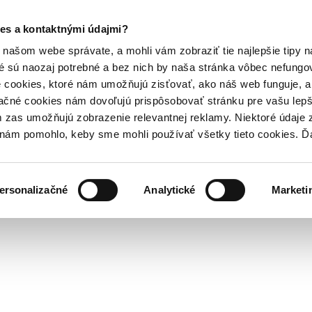
es a kontaktnými údajmi?
našom webe správate, a mohli vám zobraziť tie najlepšie tipy n
é sú naozaj potrebné a bez nich by naša stránka vôbec nefung
 cookies, ktoré nám umožňujú zisťovať, ako náš web funguje, a 
ačné cookies nám dovoľujú prispôsobovať stránku pre vašu lepši
zas umožňujú zobrazenie relevantnej reklamy. Niektoré údaje z
y nám pomohlo, keby sme mohli používať všetky tieto cookies. 
ersonalizačné
Analytické
Marketi