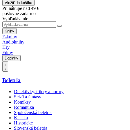
Vložiť do košíka
Pri nákupe nad 49 €
poštovné zadarmo
Vyhľadávanie
Knihy
E-knihy
Audioknihy
Hry
Filmy
Doplnky
Beletria
Detektívky, trilery a horory
Sci-fi a fantasy
Komiksy
Romantika
Spoločenská beletria
Klasika
Historické
Slovenská beletria