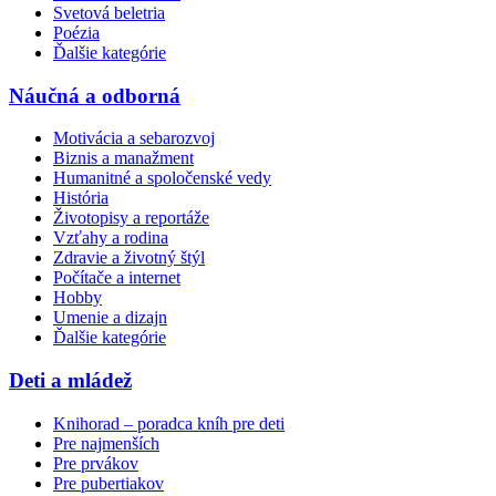
Svetová beletria
Poézia
Ďalšie kategórie
Náučná a odborná
Motivácia a sebarozvoj
Biznis a manažment
Humanitné a spoločenské vedy
História
Životopisy a reportáže
Vzťahy a rodina
Zdravie a životný štýl
Počítače a internet
Hobby
Umenie a dizajn
Ďalšie kategórie
Deti a mládež
Knihorad – poradca kníh pre deti
Pre najmenších
Pre prvákov
Pre pubertiakov