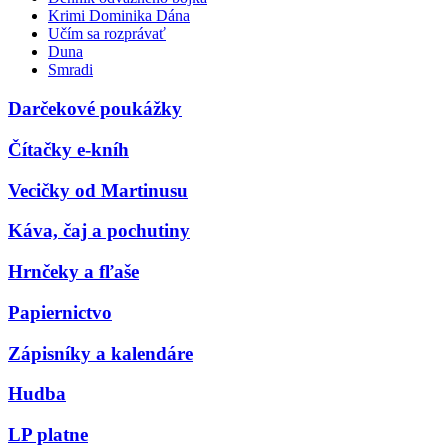
Krimi Dominika Dána
Učím sa rozprávať
Duna
Smradi
Darčekové poukážky
Čítačky e-kníh
Vecičky od Martinusu
Káva, čaj a pochutiny
Hrnčeky a fľaše
Papiernictvo
Zápisníky a kalendáre
Hudba
LP platne