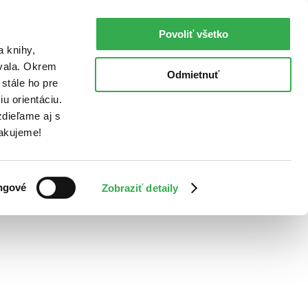
Povoliť všetko
a knihy,
ovala. Okrem
Odmietnuť
stále ho pre
u orientáciu.
dieľame aj s
Ďakujeme!
ngové
Zobraziť detaily