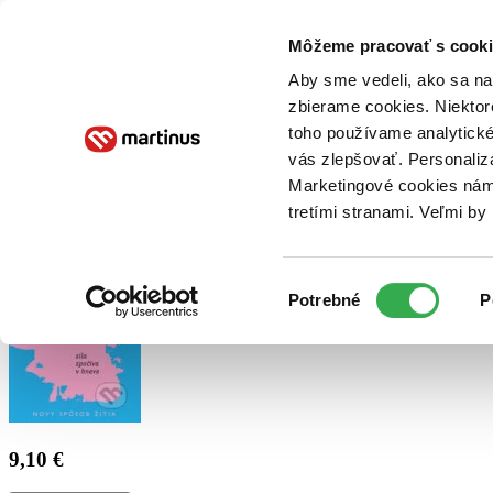
Doručenie
Kníhkupectvá
Knihovrátok
Poukážky
Knižný blog
Kontakt
Môžeme pracovať s cooki
Aby sme vedeli, ako sa na 
zbierame cookies. Niektor
E-knihy
Audioknihy
Hry
Filmy
Knihy
Doplnky
toho používame analytické
vás zlepšovať. Personaliz
Vyhľadávanie
Marketingové cookies nám 
tretími stranami. Veľmi b
Prihlásiť
Výber
Potrebné
P
súhlasu
9,10 €