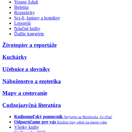
Young Adult
Beletria
Rozprávky
Sci-fi, fantasy a komiksy
Leporelá
Náučné knihy
Ďalšie kategórie
Životopisy a reportáže
Kuchárky
Učebnice a slovníky
Náboženstvo a ezoterika
Mapy a cestovanie
Cudzojazyčná literatúra
Knihomoľský pomocník
Spýtajte sa Sherlocka, čo čítať
Odporúčame pre vás
Knižné tipy ušité na mieru vám
Všetky knihy