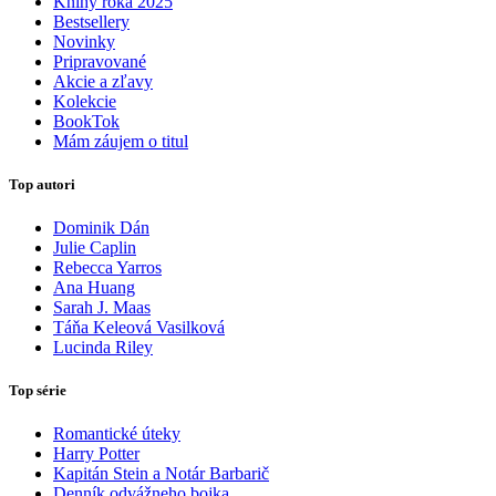
Knihy roka 2025
Bestsellery
Novinky
Pripravované
Akcie a zľavy
Kolekcie
BookTok
Mám záujem o titul
Top autori
Dominik Dán
Julie Caplin
Rebecca Yarros
Ana Huang
Sarah J. Maas
Táňa Keleová Vasilková
Lucinda Riley
Top série
Romantické úteky
Harry Potter
Kapitán Stein a Notár Barbarič
Denník odvážneho bojka