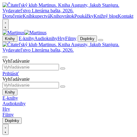
Doručenie
Kníhkupectvá
Knihovrátok
Poukážky
Knižný blog
Kontakt
E-knihy
Audioknihy
Hry
Filmy
Knihy
Doplnky
Vyhľadávanie
Prihlásiť
Vyhľadávanie
Knihy
E-knihy
Audioknihy
Hry
Filmy
Doplnky