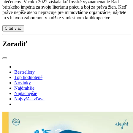
utečencov. V roku 2022 získala kráľovské vyznamenanie Rad
britského impéria za svoju literárnu prácu a boj za práva žien. Keď
práve nepíše alebo nepracuje pre mimovládne organizácie, nájdete
ju s hlavou zaborenou v knižke v miestnom kníhkupectve.
Čítať viac
Zoradiť
Bestsellery
Top hodnotené
Novinky
Najdrahšie
Najlacnejšie
Najvyššia zľava