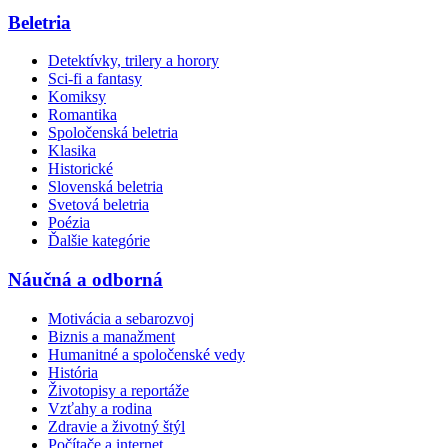
Beletria
Detektívky, trilery a horory
Sci-fi a fantasy
Komiksy
Romantika
Spoločenská beletria
Klasika
Historické
Slovenská beletria
Svetová beletria
Poézia
Ďalšie kategórie
Náučná a odborná
Motivácia a sebarozvoj
Biznis a manažment
Humanitné a spoločenské vedy
História
Životopisy a reportáže
Vzťahy a rodina
Zdravie a životný štýl
Počítače a internet