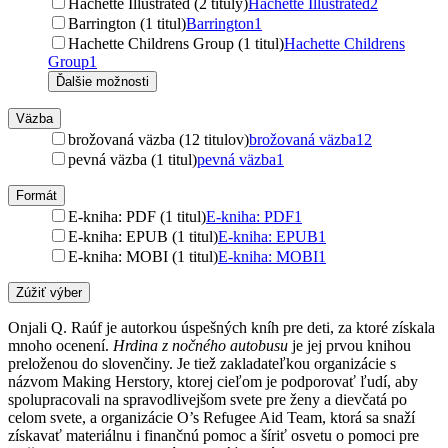
Hachette Illustrated (2 tituly)
Hachette Illustrated
2
Barrington (1 titul)
Barrington
1
Hachette Childrens Group (1 titul)
Hachette Childrens
Group
1
Ďalšie možnosti
Väzba
brožovaná väzba (12 titulov)
brožovaná väzba
12
pevná väzba (1 titul)
pevná väzba
1
Formát
E-kniha: PDF (1 titul)
E-kniha: PDF
1
E-kniha: EPUB (1 titul)
E-kniha: EPUB
1
E-kniha: MOBI (1 titul)
E-kniha: MOBI
1
Zúžiť výber
Onjali Q. Raúf je autorkou úspešných kníh pre deti, za ktoré získala
mnoho ocenení.
Hrdina z nočného autobusu
je jej prvou knihou
preloženou do slovenčiny. Je tiež zakladateľkou organizácie s
názvom Making Herstory, ktorej cieľom je podporovať ľudí, aby
spolupracovali na spravodlivejšom svete pre ženy a dievčatá po
celom svete, a organizácie O’s Refugee Aid Team, ktorá sa snaží
získavať materiálnu i finančnú pomoc a šíriť osvetu o pomoci pre