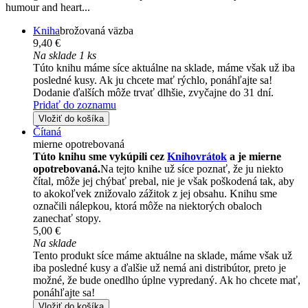
humour and heart...
Kniha
brožovaná väzba
9,40 €
Na sklade 1 ks
Túto knihu máme síce aktuálne na sklade, máme však už iba
posledné kusy. Ak ju chcete mať rýchlo, ponáhľajte sa!
Dodanie ďalších môže trvať dlhšie, zvyčajne do 31 dní.
Pridať do zoznamu
Vložiť do košíka
Čítaná
mierne opotrebovaná
Túto knihu sme vykúpili cez
Knihovrátok
a je mierne
opotrebovaná.
Na tejto knihe už síce poznať, že ju niekto
čítal, môže jej chýbať prebal, nie je však poškodená tak, aby
to akokoľvek znižovalo zážitok z jej obsahu. Knihu sme
označili nálepkou, ktorá môže na niektorých obaloch
zanechať stopy.
5,00 €
Na sklade
Tento produkt síce máme aktuálne na sklade, máme však už
iba posledné kusy a ďalšie už nemá ani distribútor, preto je
možné, že bude onedlho úplne vypredaný. Ak ho chcete mať,
ponáhľajte sa!
Vložiť do košíka