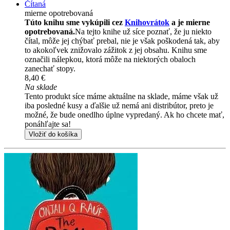
Čítaná
mierne opotrebovaná
Túto knihu sme vykúpili cez
Knihovrátok
a je mierne
opotrebovaná.
Na tejto knihe už síce poznať, že ju niekto
čítal, môže jej chýbať prebal, nie je však poškodená tak, aby
to akokoľvek znižovalo zážitok z jej obsahu. Knihu sme
označili nálepkou, ktorá môže na niektorých obaloch
zanechať stopy.
8,40 €
Na sklade
Tento produkt síce máme aktuálne na sklade, máme však už
iba posledné kusy a ďalšie už nemá ani distribútor, preto je
možné, že bude onedlho úplne vypredaný. Ak ho chcete mať,
ponáhľajte sa!
Vložiť do košíka