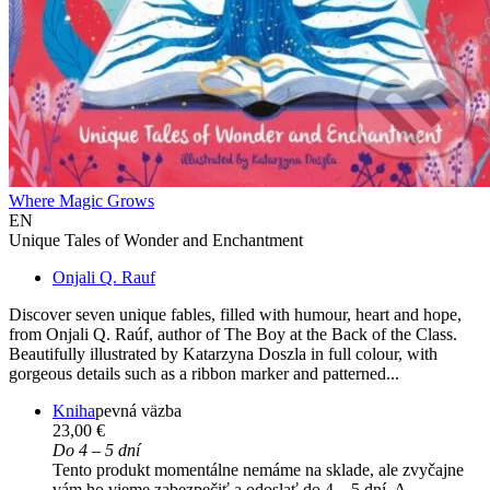
Where Magic Grows
EN
Unique Tales of Wonder and Enchantment
Onjali Q. Rauf
Discover seven unique fables, filled with humour, heart and hope,
from Onjali Q. Raúf, author of The Boy at the Back of the Class.
Beautifully illustrated by Katarzyna Doszla in full colour, with
gorgeous details such as a ribbon marker and patterned...
Kniha
pevná väzba
23,00 €
Do 4 – 5 dní
Tento produkt momentálne nemáme na sklade, ale zvyčajne
vám ho vieme zabezpečiť a odoslať do 4 – 5 dní. A