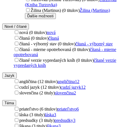
(Kniha Turzovka)
Žilina (Martinus) (0 titulov)
Žilina (Martinus)
Ďalšie možnosti
Nové / čítané
nová (0 titulov)
nová
čítaná (0 titulov)
čítaná
čítaná - výborný stav (0 titulov)
čítaná - výborný stav
čítaná - mierne opotrebovaná (0 titulov)
čítaná - mierne
opotrebovaná
čítané verzie vypredaných kníh (0 titulov)
čítané verzie
vypredaných kníh
Jazyk
angličtina (12 titulov)
angličtina
12
cudzí jazyk (12 titulov)
cudzí jazyk
12
slovenčina (2 tituly)
slovenčina
2
Téma
priateľstvo (6 titulov)
priateľstvo
6
láska (3 tituly)
láska
3
predsudky (3 tituly)
predsudky
3
šikana (3 tituly)
šikana
3