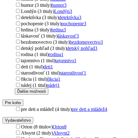
humor (3 tituly)
humor
3
Londýn (3 tituly)
Londýn
3
detektívka (3 tituly)
detektívka
3
pochopenie (3 tituly)
pochopenie
3
hrdina (3 tituly)
hrdina
3
láskavosť (3 tituly)
láskavosť
3
bezdomovectvo (3 tituly)
bezdomovectvo
3
detský pohľad (3 tituly)
detský pohľad
3
rodina (1 titul)
rodina
1
tajomstvo (1 titul)
tajomstvo
1
deti (1 titul)
deti
1
starostlivosť (1 titul)
starostlivosť
1
fikcia (1 titul)
fikcia
1
nádej (1 titul)
nádej
1
Ďalšie možnosti
Pre koho
pre deti a mládež (4 tituly)
pre deti a mládež
4
Vydavateľstvo
Orion (8 titulov)
Orion
8
Absynt (2 tituly)
Absynt
2