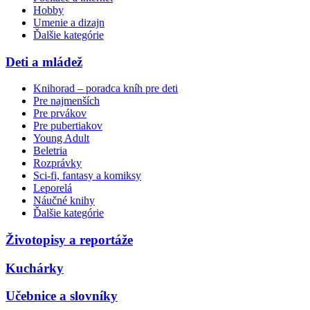
Hobby
Umenie a dizajn
Ďalšie kategórie
Deti a mládež
Knihorad – poradca kníh pre deti
Pre najmenších
Pre prvákov
Pre pubertiakov
Young Adult
Beletria
Rozprávky
Sci-fi, fantasy a komiksy
Leporelá
Náučné knihy
Ďalšie kategórie
Životopisy a reportáže
Kuchárky
Učebnice a slovníky