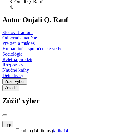
Onjali Q. Rauf
Autor Onjali Q. Rauf
Sledovať autora
Odborné a náučné
Pre deti a mládež
Humanitné a spoločenské vedy
Sociológia
Beletria pre deti
Rozprávky
Náučné knihy
Detektívky
Zúžiť výber
Zoradiť
Zúžiť výber
Typ
kniha (14 titulov)
kniha
14