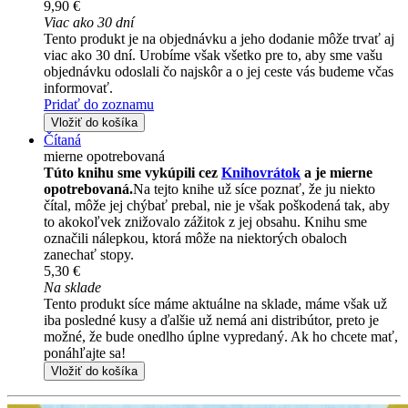
9,90 €
Viac ako 30 dní
Tento produkt je na objednávku a jeho dodanie môže trvať aj
viac ako 30 dní. Urobíme však všetko pre to, aby sme vašu
objednávku odoslali čo najskôr a o jej ceste vás budeme včas
informovať.
Pridať do zoznamu
Vložiť do košíka
Čítaná
mierne opotrebovaná
Túto knihu sme vykúpili cez
Knihovrátok
a je mierne
opotrebovaná.
Na tejto knihe už síce poznať, že ju niekto
čítal, môže jej chýbať prebal, nie je však poškodená tak, aby
to akokoľvek znižovalo zážitok z jej obsahu. Knihu sme
označili nálepkou, ktorá môže na niektorých obaloch
zanechať stopy.
5,30 €
Na sklade
Tento produkt síce máme aktuálne na sklade, máme však už
iba posledné kusy a ďalšie už nemá ani distribútor, preto je
možné, že bude onedlho úplne vypredaný. Ak ho chcete mať,
ponáhľajte sa!
Vložiť do košíka