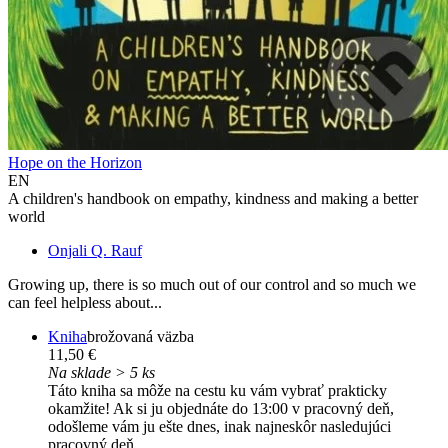
Hope on the Horizon
EN
A children's handbook on empathy, kindness and making a better
world
Onjali Q. Rauf
Growing up, there is so much out of our control and so much we
can feel helpless about...
Kniha
brožovaná väzba
11,50 €
Na sklade > 5 ks
Táto kniha sa môže na cestu ku vám vybrať prakticky
okamžite! Ak si ju objednáte do 13:00 v pracovný deň,
odošleme vám ju ešte dnes, inak najneskôr nasledujúci
pracovný deň.