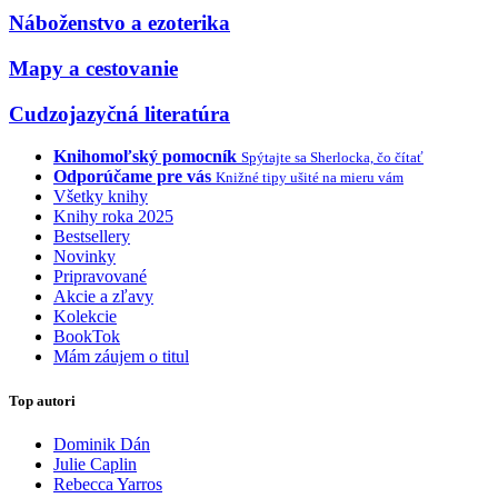
Náboženstvo a ezoterika
Mapy a cestovanie
Cudzojazyčná literatúra
Knihomoľský pomocník
Spýtajte sa Sherlocka, čo čítať
Odporúčame pre vás
Knižné tipy ušité na mieru vám
Všetky knihy
Knihy roka 2025
Bestsellery
Novinky
Pripravované
Akcie a zľavy
Kolekcie
BookTok
Mám záujem o titul
Top autori
Dominik Dán
Julie Caplin
Rebecca Yarros