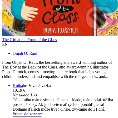
The Girl at the Front of the Class
EN
Onjali Q. Rauf
From Onjali Q. Rauf, the bestselling and award-winning author of
The Boy at the Back of the Class, and award-winning illustrator
Pippa Curnick, comes a moving picture book that helps young
children understand and empathise with the refugee crisis, and...
Kniha
brožovaná väzba
10,19 €
Na sklade 1 ks
Túto knihu máme síce aktuálne na sklade, máme však už iba
posledné kusy. Ak ju chcete mať rýchlo, ponáhľajte sa!
Dodanie ďalších môže trvať dlhšie, zvyčajne do 31 dní.
Pridať do zoznamu