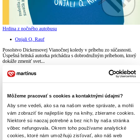
Hrdina z nočného autobusu
Onjali Q. Rauf
Posolstvo Dickensovej Vianočnej koledy v príbehu zo súčasnosti.
Úspešná britská autorka prichádza s dobrodružným príbehom, ktorý
dokáže zmeniť svet...
Kniha
brožovaná väzba
17,60 €
Na sklade > 5 ks
Táto kniha sa môže na cestu ku vám vybrať prakticky
okamžite! Ak si ju objednáte do 13:00 v pracovný deň,
Môžeme pracovať s cookies a kontaktnými údajmi?
odošleme vám ju ešte dnes, inak najneskôr nasledujúci
Aby sme vedeli, ako sa na našom webe správate, a mohli
pracovný deň.
Pridať do zoznamu
vám zobraziť tie najlepšie tipy na knihy, zbierame cookies.
Vložiť do košíka
Niektoré sú naozaj potrebné a bez nich by naša stránka
E-kniha
PDF
EPUB
MOBI
vôbec nefungovala. Okrem toho používame analytické
12,50 €
cookies, ktoré nám umožňujú zisťovať, ako náš web
Ihneď na stiahnutie