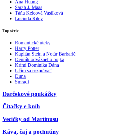
Ana Huang
Sarah J. Maas
Táňa Keleová Vasilková
Lucinda Riley
Top série
Romantické úteky
Harry Potter
Kapitán Stein a Notár Barbarič
Denník odvážneho bojka
Krimi Dominika Dána
Učím sa rozprávať
Duna
Smradi
Darčekové poukážky
Čítačky e-kníh
Vecičky od Martinusu
Káva, čaj a pochutiny