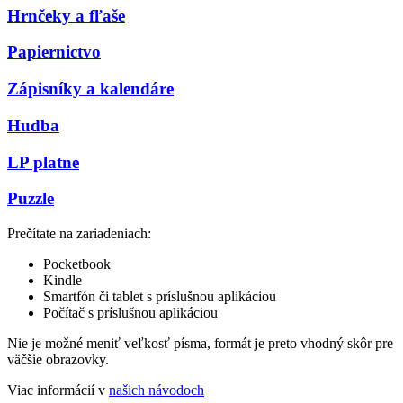
Hrnčeky a fľaše
Papiernictvo
Zápisníky a kalendáre
Hudba
LP platne
Puzzle
Prečítate na zariadeniach:
Pocketbook
Kindle
Smartfón či tablet s príslušnou aplikáciou
Počítač s príslušnou aplikáciou
Nie je možné meniť veľkosť písma, formát je preto vhodný skôr pre
väčšie obrazovky.
Viac informácií v
našich návodoch