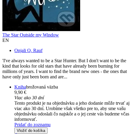
The Star Outside my Window
EN
Onjali Q. Rauf
'I've always wanted to be a Star Hunter. But I don't want to be the
kind that looks for old stars that have already been burning for
millions of years. I want to find the brand new ones - the ones that
have only just been born and are...
Kniha
brožovaná väzba
9,90 €
Viac ako 30 dní
Tento produkt je na objednávku a jeho dodanie môže trvať aj
viac ako 30 dní. Urobíme však všetko pre to, aby sme vašu
objednávku odoslali čo najskôr a o jej ceste vás budeme včas
informovať.
Pridať do zoznamu
Vložiť do košíka