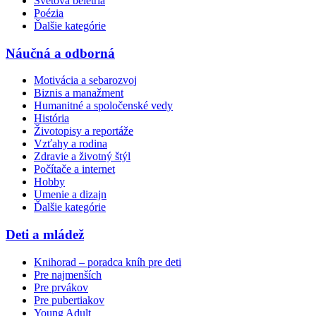
Svetová beletria
Poézia
Ďalšie kategórie
Náučná a odborná
Motivácia a sebarozvoj
Biznis a manažment
Humanitné a spoločenské vedy
História
Životopisy a reportáže
Vzťahy a rodina
Zdravie a životný štýl
Počítače a internet
Hobby
Umenie a dizajn
Ďalšie kategórie
Deti a mládež
Knihorad – poradca kníh pre deti
Pre najmenších
Pre prvákov
Pre pubertiakov
Young Adult