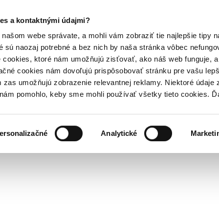
es a kontaktnými údajmi?
našom webe správate, a mohli vám zobraziť tie najlepšie tipy n
é sú naozaj potrebné a bez nich by naša stránka vôbec nefung
 cookies, ktoré nám umožňujú zisťovať, ako náš web funguje, a 
ačné cookies nám dovoľujú prispôsobovať stránku pre vašu lepši
zas umožňujú zobrazenie relevantnej reklamy. Niektoré údaje z
y nám pomohlo, keby sme mohli používať všetky tieto cookies. 
ersonalizačné
Analytické
Marketi