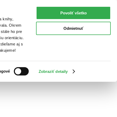
Povoliť všetko
a knihy,
ovala. Okrem
Odmietnuť
stále ho pre
u orientáciu.
dieľame aj s
Ďakujeme!
ngové
Zobraziť detaily