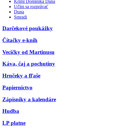
Krimi Dominika Dána
Učím sa rozprávať
Duna
Smradi
Darčekové poukážky
Čítačky e-kníh
Vecičky od Martinusu
Káva, čaj a pochutiny
Hrnčeky a fľaše
Papiernictvo
Zápisníky a kalendáre
Hudba
LP platne