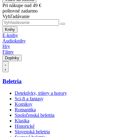
Pri nákupe nad 49 €
poštovné zadarmo
Vyhľadávanie
Knihy
E-knihy
Audioknihy
Hry
Filmy
Doplnky
Beletria
Detektívky, trilery a horory
Sci-fi a fantasy
Komiksy
Romantika
Spoločenská beletria
Klasika
Historické
Slovenská beletria