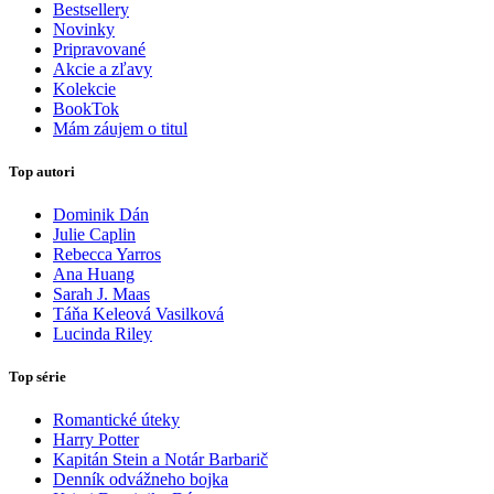
Bestsellery
Novinky
Pripravované
Akcie a zľavy
Kolekcie
BookTok
Mám záujem o titul
Top autori
Dominik Dán
Julie Caplin
Rebecca Yarros
Ana Huang
Sarah J. Maas
Táňa Keleová Vasilková
Lucinda Riley
Top série
Romantické úteky
Harry Potter
Kapitán Stein a Notár Barbarič
Denník odvážneho bojka