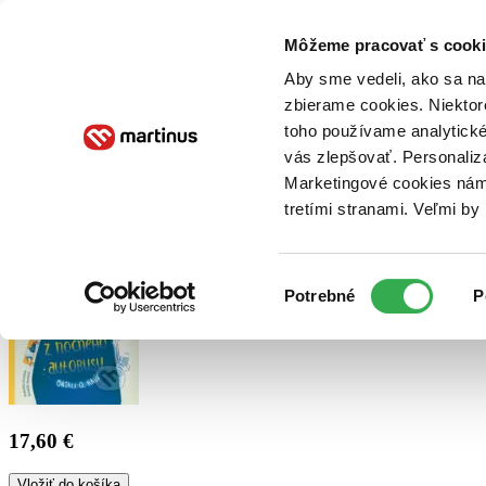
Doručenie
Kníhkupectvá
Knihovrátok
Poukážky
Knižný blog
Kontakt
Môžeme pracovať s cooki
Aby sme vedeli, ako sa na 
zbierame cookies. Niektor
E-knihy
Audioknihy
Hry
Filmy
Knihy
Doplnky
toho používame analytické
vás zlepšovať. Personaliz
Vyhľadávanie
Marketingové cookies nám 
tretími stranami. Veľmi b
Prihlásiť
Výber
Potrebné
P
súhlasu
17,60 €
Vložiť do košíka