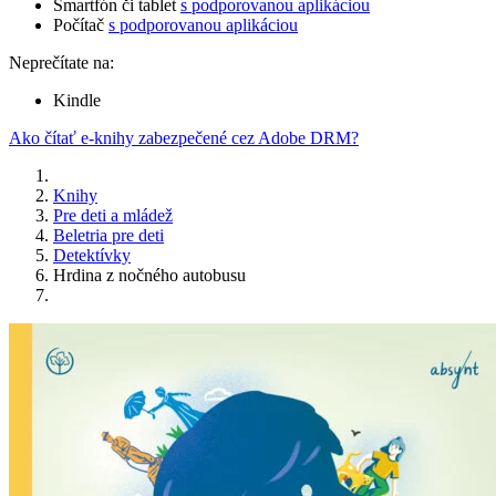
Smartfón či tablet
s podporovanou aplikáciou
Počítač
s podporovanou aplikáciou
Neprečítate na:
Kindle
Ako čítať e-knihy zabezpečené cez Adobe DRM?
Knihy
Pre deti a mládež
Beletria pre deti
Detektívky
Hrdina z nočného autobusu