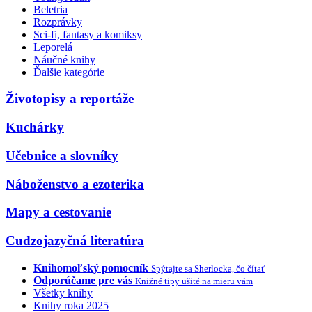
Beletria
Rozprávky
Sci-fi, fantasy a komiksy
Leporelá
Náučné knihy
Ďalšie kategórie
Životopisy a reportáže
Kuchárky
Učebnice a slovníky
Náboženstvo a ezoterika
Mapy a cestovanie
Cudzojazyčná literatúra
Knihomoľský pomocník
Spýtajte sa Sherlocka, čo čítať
Odporúčame pre vás
Knižné tipy ušité na mieru vám
Všetky knihy
Knihy roka 2025