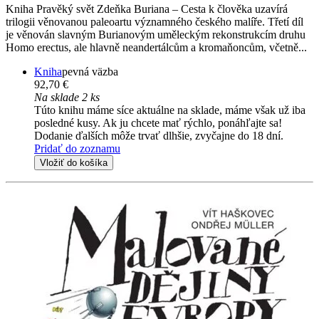
Kniha Pravěký svět Zdeňka Buriana – Cesta k člověka uzavírá
trilogii věnovanou paleoartu významného českého malíře. Třetí díl
je věnován slavným Burianovým uměleckým rekonstrukcím druhu
Homo erectus, ale hlavně neandertálcům a kromaňoncům, včetně...
Kniha
pevná väzba
92,70 €
Na sklade 2 ks
Túto knihu máme síce aktuálne na sklade, máme však už iba
posledné kusy. Ak ju chcete mať rýchlo, ponáhľajte sa!
Dodanie ďalších môže trvať dlhšie, zvyčajne do 18 dní.
Pridať do zoznamu
Vložiť do košíka