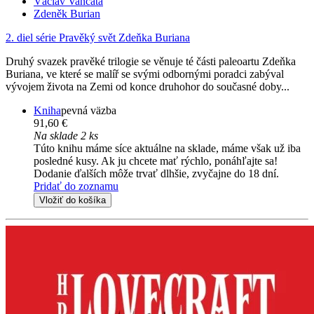
Václav Vančata
Zdeněk Burian
2. diel série
Pravěký svět Zdeňka Buriana
Druhý svazek pravěké trilogie se věnuje té části paleoartu Zdeňka
Buriana, ve které se malíř se svými odbornými poradci zabýval
vývojem života na Zemi od konce druhohor do současné doby...
Kniha
pevná väzba
91,60 €
Na sklade 2 ks
Túto knihu máme síce aktuálne na sklade, máme však už iba
posledné kusy. Ak ju chcete mať rýchlo, ponáhľajte sa!
Dodanie ďalších môže trvať dlhšie, zvyčajne do 18 dní.
Pridať do zoznamu
Vložiť do košíka