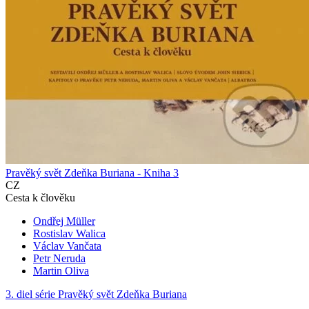
Pravěký svět Zdeňka Buriana - Kniha 3
CZ
Cesta k člověku
Ondřej Müller
Rostislav Walica
Václav Vančata
Petr Neruda
Martin Oliva
3. diel série
Pravěký svět Zdeňka Buriana