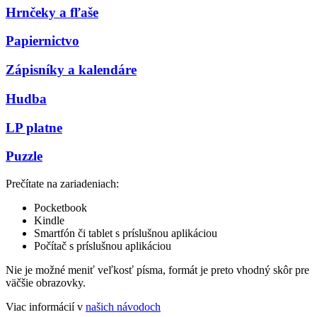
Hrnčeky a fľaše
Papiernictvo
Zápisníky a kalendáre
Hudba
LP platne
Puzzle
Prečítate na zariadeniach:
Pocketbook
Kindle
Smartfón či tablet s príslušnou aplikáciou
Počítač s príslušnou aplikáciou
Nie je možné meniť veľkosť písma, formát je preto vhodný skôr pre
väčšie obrazovky.
Viac informácií v
našich návodoch