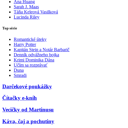
Ana Huang
Sarah J. Maas
Táňa Keleová Vasilková
Lucinda Riley
Top série
Romantické úteky
Harry Potter
Kapitán Stein a Notár Barbarič
Denník odvážneho bojka
Krimi Dominika Dána
Učím sa rozprávať
Duna
Smradi
Darčekové poukážky
Čítačky e-kníh
Vecičky od Martinusu
Káva, čaj a pochutiny