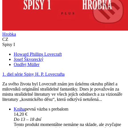
Hrobka
CZ
Spisy I
Howard Phillips Lovecraft
Josef Škvorecký
Ondřej Müller
1. diel série
Spisy H. P. Lovecrafta
Za svého života byl Lovecraft znám jen úzkému okruhu přátel a
milovníků originální strašidelné fantastiky. Dnes je považován za
mistra strašidelné literatury ve všech jejích odstínech a za vizionáře
literatury „kosmického děsu“, která odkrývá netušená...
Kniha
pevná väzba s prebalom
14,20 €
Do 13 – 18 dní
Tento produkt momentálne nemáme na sklade, ale zvyčajne