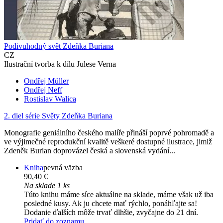
Podivuhodný svět Zdeňka Buriana
CZ
Ilustrační tvorba k dílu Julese Verna
Ondřej Müller
Ondřej Neff
Rostislav Walica
2. diel série
Světy Zdeňka Buriana
Monografie geniálního českého malíře přináší poprvé pohromadě a
ve výjimečné reprodukční kvalitě veškeré dostupné ilustrace, jimiž
Zdeněk Burian doprovázel česká a slovenská vydání...
Kniha
pevná väzba
90,40 €
Na sklade 1 ks
Túto knihu máme síce aktuálne na sklade, máme však už iba
posledné kusy. Ak ju chcete mať rýchlo, ponáhľajte sa!
Dodanie ďalších môže trvať dlhšie, zvyčajne do 21 dní.
Pridať do zoznamu