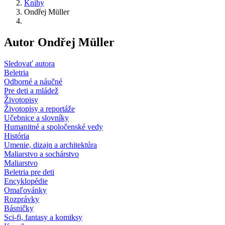
Knihy
Ondřej Müller
Autor Ondřej Müller
Sledovať autora
Beletria
Odborné a náučné
Pre deti a mládež
Životopisy
Životopisy a reportáže
Učebnice a slovníky
Humanitné a spoločenské vedy
História
Umenie, dizajn a architektúra
Maliarstvo a sochárstvo
Maliarstvo
Beletria pre deti
Encyklopédie
Omaľovánky
Rozprávky
Básničky
Sci-fi, fantasy a komiksy