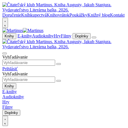
Doručenie
Kníhkupectvá
Knihovrátok
Poukážky
Knižný blog
Kontakt
E-knihy
Audioknihy
Hry
Filmy
Knihy
Doplnky
Vyhľadávanie
Prihlásiť
Vyhľadávanie
Knihy
E-knihy
Audioknihy
Hry
Filmy
Doplnky