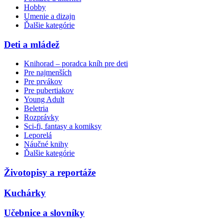
Hobby
Umenie a dizajn
Ďalšie kategórie
Deti a mládež
Knihorad – poradca kníh pre deti
Pre najmenších
Pre prvákov
Pre pubertiakov
Young Adult
Beletria
Rozprávky
Sci-fi, fantasy a komiksy
Leporelá
Náučné knihy
Ďalšie kategórie
Životopisy a reportáže
Kuchárky
Učebnice a slovníky