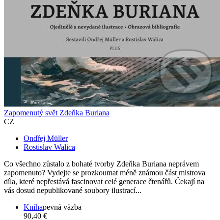
Zapomenutý svět Zdeňka Buriana
CZ
Ondřej Müller
Rostislav Walica
Co všechno zůstalo z bohaté tvorby Zdeňka Buriana neprávem
zapomenuto? Vydejte se prozkoumat méně známou část mistrova
díla, které nepřestává fascinovat celé generace čtenářů. Čekají na
vás dosud nepublikované soubory ilustrací...
Kniha
pevná väzba
90,40 €