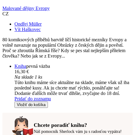
Malované dějiny Evropy
CZ
Ondřej Müller
Vít Haškovec
80 komiksových příběhů barvitě líčí historické mezníky Evropy a
volně navazuje na populární Obrázky z českých dějin a pověstí.
Proč se zhroutila Římská říše? Kdy se pes stal nejlepším přítelem
člověka? Nebo jak se z Evropy...
Kniha
pevná väzba
16,30 €
Na sklade 1 ks
Túto knihu máme síce aktuálne na sklade, máme však už iba
posledné kusy. Ak ju chcete mať rýchlo, ponáhľajte sa!
Dodanie ďalších môže trvať dlhšie, zvyčajne do 18 dní.
Pridať do zoznamu
Vložiť do košíka
Chcete poradiť knihu?
Náš pomocník Sherlock vám ju s radosťou vypátra!