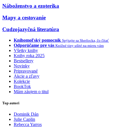
Náboženstvo a ezoterika
Mapy a cestovanie
Cudzojazyčná literatúra
Knihomoľský pomocník
Spýtajte sa Sherlocka, čo čítať
Odporúčame pre vás
Knižné tipy ušité na mieru vám
Všetky knihy
Knihy roka 2025
Bestsellery
Novinky
Pripravované
Akcie a zľavy
Kolekcie
BookTok
Mám záujem o titul
Top autori
Dominik Dán
Julie Caplin
Rebecca Yarros