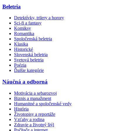
Beletria
Detektívky, trilery a horory
Sci-fi a fantasy
Komiksy
Romantika
Spoločenská beletria
Klasika
Historické
Slovenská beletria
Svetová beletria
Poézia
Ďalšie kategórie
Náučná a odborná
Motivácia a sebarozvoj
Biznis a manažment
Humanitné a spoločenské vedy
História
Životopisy a reportáže
Vzťahy a rodina
Zdravie a životný štýl
Počítače a internet