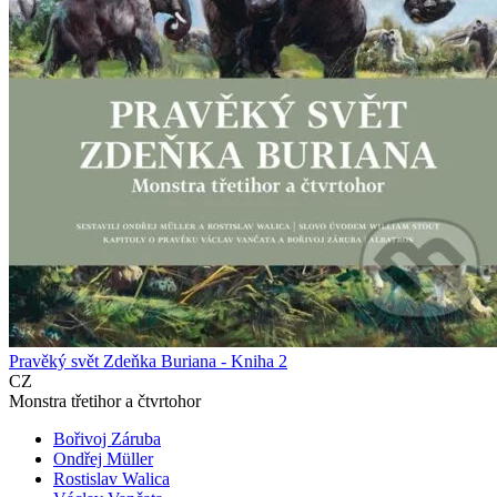
Pravěký svět Zdeňka Buriana - Kniha 2
CZ
Monstra třetihor a čtvrtohor
Bořivoj Záruba
Ondřej Müller
Rostislav Walica