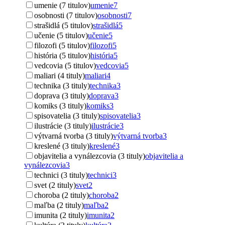
umenie (7 titulov)
umenie
7
osobnosti (7 titulov)
osobnosti
7
strašidlá (5 titulov)
strašidlá
5
učenie (5 titulov)
učenie
5
filozofi (5 titulov)
filozofi
5
história (5 titulov)
história
5
vedcovia (5 titulov)
vedcovia
5
maliari (4 tituly)
maliari
4
technika (3 tituly)
technika
3
doprava (3 tituly)
doprava
3
komiks (3 tituly)
komiks
3
spisovatelia (3 tituly)
spisovatelia
3
ilustrácie (3 tituly)
ilustrácie
3
výtvarná tvorba (3 tituly)
výtvarná tvorba
3
kreslené (3 tituly)
kreslené
3
objavitelia a vynálezcovia (3 tituly)
objavitelia a
vynálezcovia
3
technici (3 tituly)
technici
3
svet (2 tituly)
svet
2
choroba (2 tituly)
choroba
2
maľba (2 tituly)
maľba
2
imunita (2 tituly)
imunita
2