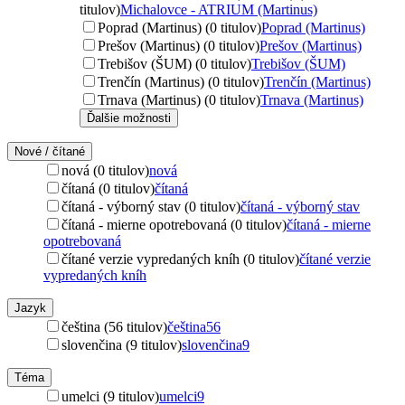
titulov)
Michalovce - ATRIUM (Martinus)
Poprad (Martinus) (0 titulov)
Poprad (Martinus)
Prešov (Martinus) (0 titulov)
Prešov (Martinus)
Trebišov (ŠUM) (0 titulov)
Trebišov (ŠUM)
Trenčín (Martinus) (0 titulov)
Trenčín (Martinus)
Trnava (Martinus) (0 titulov)
Trnava (Martinus)
Ďalšie možnosti
Nové / čítané
nová (0 titulov)
nová
čítaná (0 titulov)
čítaná
čítaná - výborný stav (0 titulov)
čítaná - výborný stav
čítaná - mierne opotrebovaná (0 titulov)
čítaná - mierne
opotrebovaná
čítané verzie vypredaných kníh (0 titulov)
čítané verzie
vypredaných kníh
Jazyk
čeština (56 titulov)
čeština
56
slovenčina (9 titulov)
slovenčina
9
Téma
umelci (9 titulov)
umelci
9