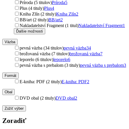
Príroda (5 titulov)
Príroda
5
Plus (4 tituly)
Plus
4
Kniha Zlín (2 tituly)
Kniha Zlín
2
BB/art (2 tituly)
BB/art
2
Nakladatelství Fragment (1 titul)
Nakladatelství Fragment
1
Ďalšie možnosti
Väzba
pevná väzba (34 titulov)
pevná väzba
34
brožovaná väzba (7 titulov)
brožovaná väzba
7
leporelo (6 titulov)
leporelo
6
pevná väzba s prebalom (3 tituly)
pevná väzba s prebalom
3
Formát
E-kniha: PDF (2 tituly)
E-kniha: PDF
2
Obal
DVD obal (2 tituly)
DVD obal
2
Zúžiť výber
Zoradiť