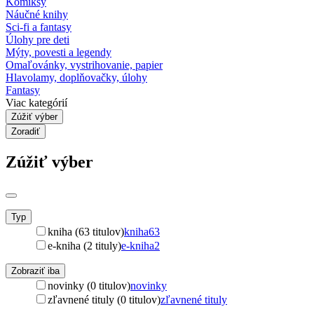
Komiksy
Náučné knihy
Sci-fi a fantasy
Úlohy pre deti
Mýty, povesti a legendy
Omaľovánky, vystrihovanie, papier
Hlavolamy, doplňovačky, úlohy
Fantasy
Viac kategórií
Zúžiť výber
Zoradiť
Zúžiť výber
Typ
kniha (63 titulov)
kniha
63
e-kniha (2 tituly)
e-kniha
2
Zobraziť iba
novinky (0 titulov)
novinky
zľavnené tituly (0 titulov)
zľavnené tituly