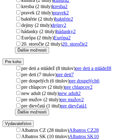
kultúra (2 tituly)
kultúra
2
kresba (2 tituly)
kresba
2
pravek (2 tituly)
pravek
2
baktérie (2 tituly)
baktérie
2
dejiny (2 tituly)
dejiny
2
hádanky (2 tituly)
hádanky
2
Európa (2 tituly)
Európa
2
20. storočie (2 tituly)
20. storočie
2
Ďalšie možnosti
Pre koho
pre deti a mládež (8 titulov)
pre deti a mládež
8
pre deti (7 titulov)
pre deti
7
pre dospelých (6 titulov)
pre dospelých
6
pre chlapcov (2 tituly)
pre chlapcov
2
new adult (2 tituly)
new adult
2
pre mužov (2 tituly)
pre mužov
2
pre dievčatá (1 titul)
pre dievčatá
1
Ďalšie možnosti
Vydavateľstvo
Albatros CZ (28 titulov)
Albatros CZ
28
Albatros SK (10 titulov)
Albatros SK
10