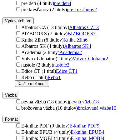
pre deti (4 tituly)
pre deti
4
pre kresťanov (2 tituly)
pre kresťanov
2
Vydavateľstvo
Albatros CZ (13 titulov)
Albatros CZ
13
BIZBOOKS (7 titulov)
BIZBOOKS
7
Kniha Zlín (6 titulov)
Kniha Zlín
6
Albatros SK (4 tituly)
Albatros SK
4
Academia (2 tituly)
Academia
2
Volvox Globator (2 tituly)
Volvox Globator
2
nastole (2 tituly)
nastole
2
Edice ČT (1 titul)
Edice ČT
1
Rebo (1 titul)
Rebo
1
Ďalšie možnosti
Väzba
pevná väzba (18 titulov)
pevná väzba
18
brožovaná väzba (10 titulov)
brožovaná väzba
10
Formát
E-kniha: PDF (9 titulov)
E-kniha: PDF
9
E-kniha: EPUB (4 tituly)
E-kniha: EPUB
4
E-kniha: MOBI (4 tituly)
E-kniha: MOBI
4