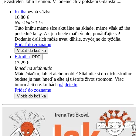
je zastřelen John Lennon. V loděnicích v polském Gdaňsku....
Kniha
pevná väzba
16,80 €
Na sklade 1 ks
Túto knihu máme síce aktuálne na sklade, máme však už iba
posledné kusy. Ak ju chcete mať rýchlo, ponáhľajte sa!
Dodanie ďalších môže trvať dlhšie, zvyčajne do týždňa.
Pridať do zoznamu
Vložiť do košíka
E-kniha
PDF
13,29 €
Ihneď na stiahnutie
Máte čítačku, tablet alebo mobil? Stiahnite si do nich e-knihu:
budete ju mať hneď a ešte aj ušetríte život stromom. Viac
informácii o e-knihách
nájdete tu
.
Pridať do zoznamu
Vložiť do košíka