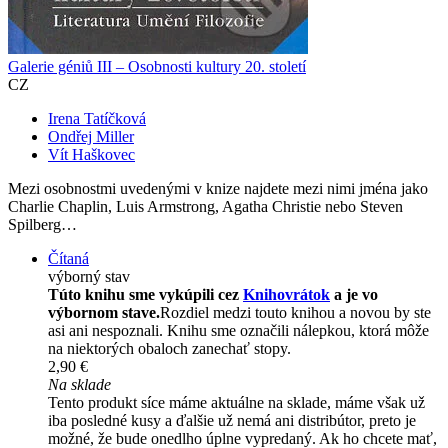
Galerie géniů III – Osobnosti kultury 20. století
CZ
Irena Tatíčková
Ondřej Miller
Vít Haškovec
Mezi osobnostmi uvedenými v knize najdete mezi nimi jména jako
Charlie Chaplin, Luis Armstrong, Agatha Christie nebo Steven
Spilberg…
Čítaná
výborný stav
Túto knihu sme vykúpili cez
Knihovrátok
a je vo
výbornom stave.
Rozdiel medzi touto knihou a novou by ste
asi ani nespoznali. Knihu sme označili nálepkou, ktorá môže
na niektorých obaloch zanechať stopy.
2,90 €
Na sklade
Tento produkt síce máme aktuálne na sklade, máme však už
iba posledné kusy a ďalšie už nemá ani distribútor, preto je
možné, že bude onedlho úplne vypredaný. Ak ho chcete mať,