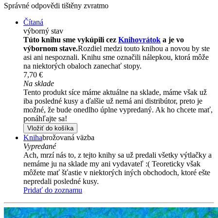
Správné odpovědi tištěny zvratmo
Čítaná
výborný stav
Túto knihu sme vykúpili cez
Knihovrátok
a je vo
výbornom stave.
Rozdiel medzi touto knihou a novou by ste
asi ani nespoznali. Knihu sme označili nálepkou, ktorá môže
na niektorých obaloch zanechať stopy.
7,70 €
Na sklade
Tento produkt síce máme aktuálne na sklade, máme však už
iba posledné kusy a ďalšie už nemá ani distribútor, preto je
možné, že bude onedlho úplne vypredaný. Ak ho chcete mať,
ponáhľajte sa!
Vložiť do košíka
Kniha
brožovaná väzba
Vypredané
Ach, mrzí nás to, z tejto knihy sa už predali všetky výtlačky a
nemáme ju na sklade my ani vydavateľ :( Teoreticky však
môžete mať šťastie v niektorých iných obchodoch, ktoré ešte
nepredali posledné kusy.
Pridať do zoznamu