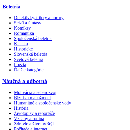
Beletria
Detektívky, trilery a horory
Sci-fi a fantasy
Komiksy
Romantika
Spoločenská beletria
Klasika
Historické
Slovenská beletria
Svetová beletria
Poézia
Ďalšie kategórie
Náučná a odborná
Motivácia a sebarozvoj
Biznis a manažment
Humanitné a spoločenské vedy
História
Životopisy a reportáže
Vzťahy a rodina
Zdravie a životný štýl
Počítače a internet