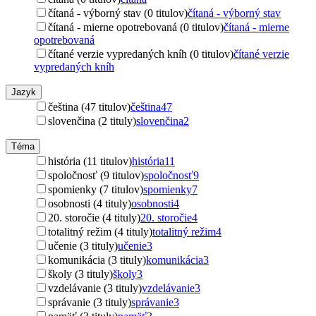
čítaná - výborný stav (0 titulov)
čítaná - výborný stav
čítaná - mierne opotrebovaná (0 titulov)
čítaná - mierne
opotrebovaná
čítané verzie vypredaných kníh (0 titulov)
čítané verzie
vypredaných kníh
Jazyk
čeština (47 titulov)
čeština
47
slovenčina (2 tituly)
slovenčina
2
Téma
história (11 titulov)
história
11
spoločnosť (9 titulov)
spoločnosť
9
spomienky (7 titulov)
spomienky
7
osobnosti (4 tituly)
osobnosti
4
20. storočie (4 tituly)
20. storočie
4
totalitný režim (4 tituly)
totalitný režim
4
učenie (3 tituly)
učenie
3
komunikácia (3 tituly)
komunikácia
3
školy (3 tituly)
školy
3
vzdelávanie (3 tituly)
vzdelávanie
3
správanie (3 tituly)
správanie
3