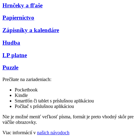
Hrnčeky a fľaše
Papiernictvo
Zápisníky a kalendáre
Hudba
LP platne
Puzzle
Prečítate na zariadeniach:
Pocketbook
Kindle
Smartfón či tablet s príslušnou aplikáciou
Počítač s príslušnou aplikáciou
Nie je možné meniť veľkosť písma, formát je preto vhodný skôr pre
väčšie obrazovky.
Viac informácií v
našich návodoch