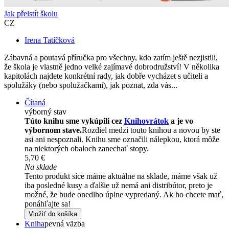
Jak přelstít školu
CZ
Irena Tatíčková
Zábavná a poutavá příručka pro všechny, kdo zatím ještě nezjistili,
že škola je vlastně jedno velké zajímavé dobrodružství! V několika
kapitolách najdete konkrétní rady, jak dobře vycházet s učiteli a
spolužáky (nebo spolužačkami), jak poznat, zda vás...
Čítaná
výborný stav
Túto knihu sme vykúpili cez
Knihovrátok
a je vo
výbornom stave.
Rozdiel medzi touto knihou a novou by ste
asi ani nespoznali. Knihu sme označili nálepkou, ktorá môže
na niektorých obaloch zanechať stopy.
5,70 €
Na sklade
Tento produkt síce máme aktuálne na sklade, máme však už
iba posledné kusy a ďalšie už nemá ani distribútor, preto je
možné, že bude onedlho úplne vypredaný. Ak ho chcete mať,
ponáhľajte sa!
Vložiť do košíka
Kniha
pevná väzba