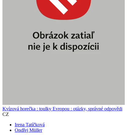
Kvízová horečka : toulky Evropou : otázky, správné odpovědi
CZ
Irena Tatíčková
Ondřej Müller