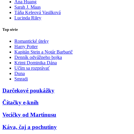
Ana Huang
Sarah J. Maas
Táňa Keleová Vasilková
Lucinda Riley
Top série
Romantické úteky
Harry Potter
Kapitán Stein a Notár Barbarič
Denník odvážneho bojka
Krimi Dominika Dána
Učím sa rozprávať
Duna
Smradi
Darčekové poukážky
Čítačky e-kníh
Vecičky od Martinusu
Káva, čaj a pochutiny