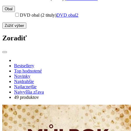
Obal
DVD obal (2 tituly)
DVD obal
2
Zúžiť výber
Zoradiť
Bestsellery
Top hodnotené
Novinky
Najdrahšie
Najlacnejšie
Najvyššia zľava
49 produktov