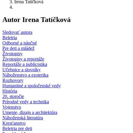
Irena Tatíčková
Autor Irena Tatíčková
Sledovať autora
Beletria
Odborné a náučné
Pre deti a mládež
Životopisy
Životopisy a reportáže
Reportáže a publicistika
Učebnice a slovníky
Náboženstvo a ezoterika
Rozhovory
Humanitné a spoločenské vedy
História
20. storočie
Prírodné vedy a technika
Vojenstvo
Umenie, dizajn a architektúra
Náboženská literatúra
Kresťanstvo
Beletria pre deti