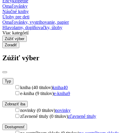
Encyklopédie
Omaľovánky
Náučné knihy
Úlohy pre deti
Omaľovánky, vystrihovanie, papier
Hlavolamy, doplňovačky, úlohy
Viac kategórií
Zúžiť výber
Zoradiť
Zúžiť výber
Typ
kniha (40 titulov)
kniha
40
e-kniha (9 titulov)
e-kniha
9
Zobraziť iba
novinky (0 titulov)
novinky
zľavnené tituly (0 titulov)
zľavnené tituly
Dostupnosť