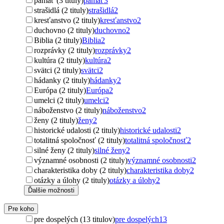
pamäť (3 tituly)
pamäť
3
strašidlá (2 tituly)
strašidlá
2
kresťanstvo (2 tituly)
kresťanstvo
2
duchovno (2 tituly)
duchovno
2
Biblia (2 tituly)
Biblia
2
rozprávky (2 tituly)
rozprávky
2
kultúra (2 tituly)
kultúra
2
svätci (2 tituly)
svätci
2
hádanky (2 tituly)
hádanky
2
Európa (2 tituly)
Európa
2
umelci (2 tituly)
umelci
2
náboženstvo (2 tituly)
náboženstvo
2
ženy (2 tituly)
ženy
2
historické udalosti (2 tituly)
historické udalosti
2
totalitná spoločnosť (2 tituly)
totalitná spoločnosť
2
silné ženy (2 tituly)
silné ženy
2
významné osobnosti (2 tituly)
významné osobnosti
2
charakteristika doby (2 tituly)
charakteristika doby
2
otázky a úlohy (2 tituly)
otázky a úlohy
2
Ďalšie možnosti
Pre koho
pre dospelých (13 titulov)
pre dospelých
13