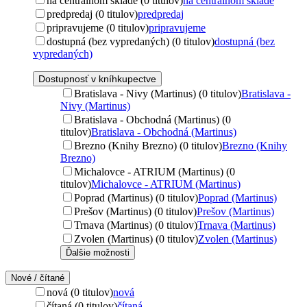
na centrálnom sklade (0 titulov)
na centrálnom sklade
predpredaj (0 titulov)
predpredaj
pripravujeme (0 titulov)
pripravujeme
dostupná (bez vypredaných) (0 titulov)
dostupná (bez
vypredaných)
Dostupnosť v kníhkupectve
Bratislava - Nivy (Martinus) (0 titulov)
Bratislava -
Nivy (Martinus)
Bratislava - Obchodná (Martinus) (0
titulov)
Bratislava - Obchodná (Martinus)
Brezno (Knihy Brezno) (0 titulov)
Brezno (Knihy
Brezno)
Michalovce - ATRIUM (Martinus) (0
titulov)
Michalovce - ATRIUM (Martinus)
Poprad (Martinus) (0 titulov)
Poprad (Martinus)
Prešov (Martinus) (0 titulov)
Prešov (Martinus)
Trnava (Martinus) (0 titulov)
Trnava (Martinus)
Zvolen (Martinus) (0 titulov)
Zvolen (Martinus)
Ďalšie možnosti
Nové / čítané
nová (0 titulov)
nová
čítaná (0 titulov)
čítaná