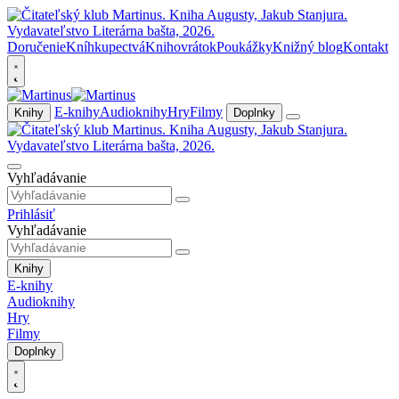
Doručenie
Kníhkupectvá
Knihovrátok
Poukážky
Knižný blog
Kontakt
E-knihy
Audioknihy
Hry
Filmy
Knihy
Doplnky
Vyhľadávanie
Prihlásiť
Vyhľadávanie
Knihy
E-knihy
Audioknihy
Hry
Filmy
Doplnky