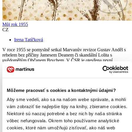
Můj rok 1955
CZ
Irena Tatíčková
V roce 1955 se pomyslně setkal Marvanův revizor Gustav Anděl s
rebelem bez příčiny Jamesem Deanem či skandální Lolita s
uvědomělým Občanem Brychem. V ČSR je otevřena první
samoobsluha, v USA první Disneyland. Móda usedlých dámských
kostýmů přetrvává...
Kniha
pevná väzba
16,50 €
Môžeme pracovať s cookies a kontaktnými údajmi?
Na sklade 3 ks
Túto knihu máme síce aktuálne na sklade, máme však už iba
Aby sme vedeli, ako sa na našom webe správate, a mohli
posledné kusy. Ak ju chcete mať rýchlo, ponáhľajte sa!
vám zobraziť tie najlepšie tipy na knihy, zbierame cookies.
Dodanie ďalších môže trvať dlhšie, zvyčajne do 18 dní.
Pridať do zoznamu
Niektoré sú naozaj potrebné a bez nich by naša stránka
Vložiť do košíka
vôbec nefungovala. Okrem toho používame analytické
E-kniha
PDF
cookies, ktoré nám umožňujú zisťovať, ako náš web
13,29 €