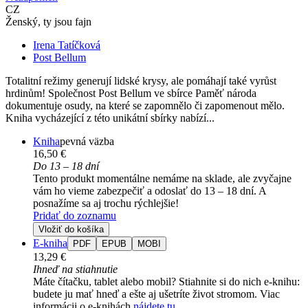
CZ
Ženský, ty jsou fajn
Irena Tatíčková
Post Bellum
Totalitní režimy generují lidské krysy, ale pomáhají také vyrůst
hrdinům! Společnost Post Bellum ve sbírce Paměť národa
dokumentuje osudy, na které se zapomnělo či zapomenout mělo.
Kniha vycházející z této unikátní sbírky nabízí...
Kniha
pevná väzba
16,50 €
Do 13 – 18 dní
Tento produkt momentálne nemáme na sklade, ale zvyčajne
vám ho vieme zabezpečiť a odoslať do 13 – 18 dní. A
posnažíme sa aj trochu rýchlejšie!
Pridať do zoznamu
Vložiť do košíka
E-kniha
PDF
EPUB
MOBI
13,29 €
Ihneď na stiahnutie
Máte čítačku, tablet alebo mobil? Stiahnite si do nich e-knihu:
budete ju mať hneď a ešte aj ušetríte život stromom. Viac
informácii o e-knihách
nájdete tu
.