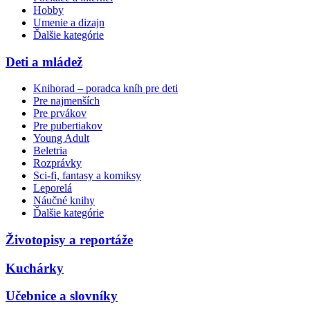
Hobby
Umenie a dizajn
Ďalšie kategórie
Deti a mládež
Knihorad – poradca kníh pre deti
Pre najmenších
Pre prvákov
Pre pubertiakov
Young Adult
Beletria
Rozprávky
Sci-fi, fantasy a komiksy
Leporelá
Náučné knihy
Ďalšie kategórie
Životopisy a reportáže
Kuchárky
Učebnice a slovníky