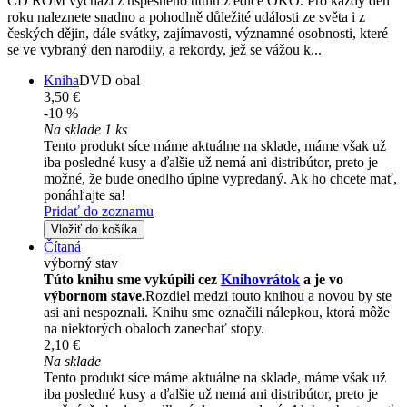
CD ROM vychází z úspěšného titulu z edice OKO. Pro každý den
roku naleznete snadno a pohodlně důležité události ze světa i z
českých dějin, dále svátky, zajímavosti, významné osobnosti, které
se ve vybraný den narodily, a rekordy, jež se vážou k...
Kniha
DVD obal
3,50 €
-10 %
Na sklade 1 ks
Tento produkt síce máme aktuálne na sklade, máme však už
iba posledné kusy a ďalšie už nemá ani distribútor, preto je
možné, že bude onedlho úplne vypredaný. Ak ho chcete mať,
ponáhľajte sa!
Pridať do zoznamu
Vložiť do košíka
Čítaná
výborný stav
Túto knihu sme vykúpili cez
Knihovrátok
a je vo
výbornom stave.
Rozdiel medzi touto knihou a novou by ste
asi ani nespoznali. Knihu sme označili nálepkou, ktorá môže
na niektorých obaloch zanechať stopy.
2,10 €
Na sklade
Tento produkt síce máme aktuálne na sklade, máme však už
iba posledné kusy a ďalšie už nemá ani distribútor, preto je