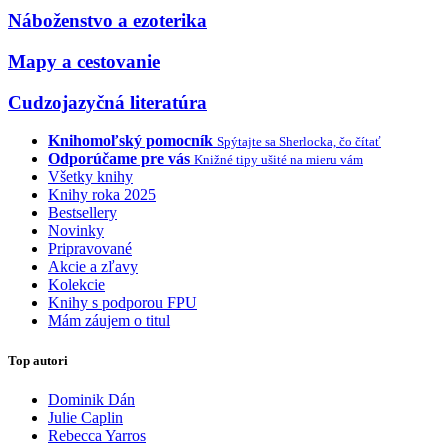
Náboženstvo a ezoterika
Mapy a cestovanie
Cudzojazyčná literatúra
Knihomoľský pomocník
Spýtajte sa Sherlocka, čo čítať
Odporúčame pre vás
Knižné tipy ušité na mieru vám
Všetky knihy
Knihy roka 2025
Bestsellery
Novinky
Pripravované
Akcie a zľavy
Kolekcie
Knihy s podporou FPU
Mám záujem o titul
Top autori
Dominik Dán
Julie Caplin
Rebecca Yarros