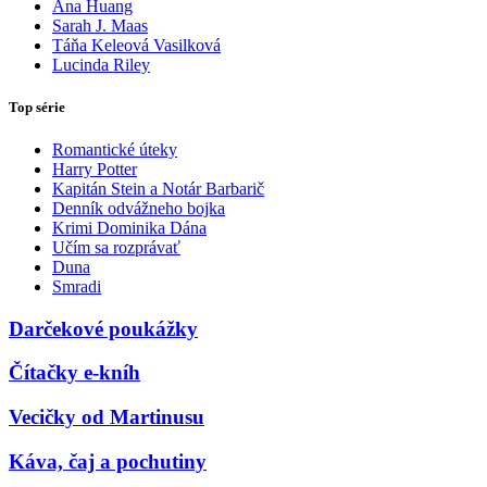
Ana Huang
Sarah J. Maas
Táňa Keleová Vasilková
Lucinda Riley
Top série
Romantické úteky
Harry Potter
Kapitán Stein a Notár Barbarič
Denník odvážneho bojka
Krimi Dominika Dána
Učím sa rozprávať
Duna
Smradi
Darčekové poukážky
Čítačky e-kníh
Vecičky od Martinusu
Káva, čaj a pochutiny