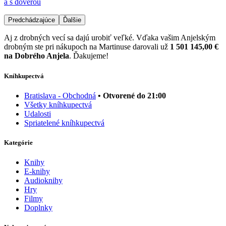
a s dôverou
Predchádzajúce
Ďalšie
Aj z drobných vecí sa dajú urobiť veľké. Vďaka vašim Anjelským
drobným ste pri nákupoch na Martinuse darovali už
1 501 145,00 €
na Dobrého Anjela
. Ďakujeme!
Kníhkupectvá
Bratislava - Obchodná
• Otvorené do 21:00
Všetky kníhkupectvá
Udalosti
Spriatelené kníhkupectvá
Kategórie
Knihy
E-knihy
Audioknihy
Hry
Filmy
Doplnky