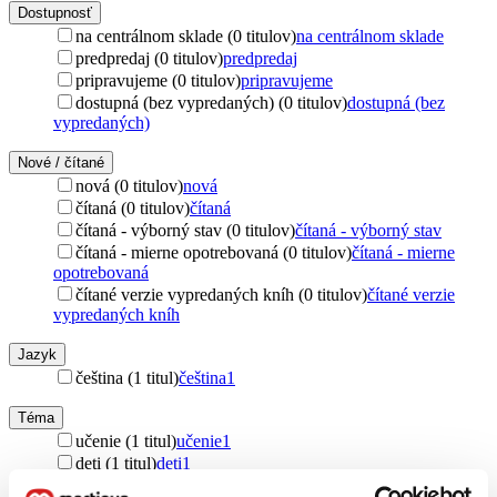
Dostupnosť
na centrálnom sklade (0 titulov)
na centrálnom sklade
predpredaj (0 titulov)
predpredaj
pripravujeme (0 titulov)
pripravujeme
dostupná (bez vypredaných) (0 titulov)
dostupná (bez
vypredaných)
Nové / čítané
nová (0 titulov)
nová
čítaná (0 titulov)
čítaná
čítaná - výborný stav (0 titulov)
čítaná - výborný stav
čítaná - mierne opotrebovaná (0 titulov)
čítaná - mierne
opotrebovaná
čítané verzie vypredaných kníh (0 titulov)
čítané verzie
vypredaných kníh
Jazyk
čeština (1 titul)
čeština
1
Téma
učenie (1 titul)
učenie
1
deti (1 titul)
deti
1
spoznávanie sveta (1 titul)
spoznávanie sveta
1