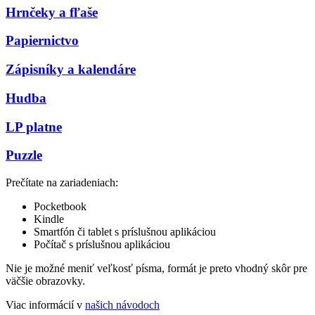
Hrnčeky a fľaše
Papiernictvo
Zápisníky a kalendáre
Hudba
LP platne
Puzzle
Prečítate na zariadeniach:
Pocketbook
Kindle
Smartfón či tablet s príslušnou aplikáciou
Počítač s príslušnou aplikáciou
Nie je možné meniť veľkosť písma, formát je preto vhodný skôr pre
väčšie obrazovky.
Viac informácií v
našich návodoch