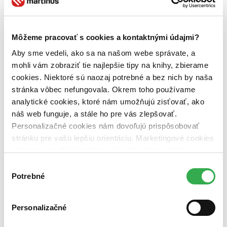
Pre koho
pre deti (1 titul)
pre deti
1
Môžeme pracovať s cookies a kontaktnými údajmi?
Vydavateľstvo
Portál (1 titul)
Portál
1
Aby sme vedeli, ako sa na našom webe správate, a
mohli vám zobraziť tie najlepšie tipy na knihy, zbierame
Väzba
cookies. Niektoré sú naozaj potrebné a bez nich by naša
pevná väzba (1 titul)
pevná väzba
1
stránka vôbec nefungovala. Okrem toho používame
Zúžiť výber
analytické cookies, ktoré nám umožňujú zisťovať, ako
náš web funguje, a stále ho pre vás zlepšovať.
Zoradiť
Personalizačné cookies nám dovoľujú prispôsobovať
stránku pre vašu lepšiu orientáciu. Marketingové cookies
nám zas umožňujú zobrazenie relevantnej reklamy.
Niektoré údaje zdieľame aj s tretími stranami. Veľmi by
Výber
Bestsellery
nám pomohlo, keby sme mohli používať všetky tieto
Potrebné
súhlasu
Top hodnotené
cookies. Ďakujeme!
Novinky
Najdrahšie
Najlacnejšie
Personalizačné
Najvyššia zľava