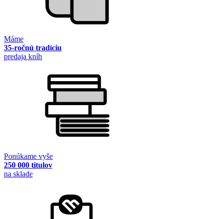
Máme
35-ročnú tradíciu
predaja kníh
Ponúkame vyše
250 000 titulov
na sklade