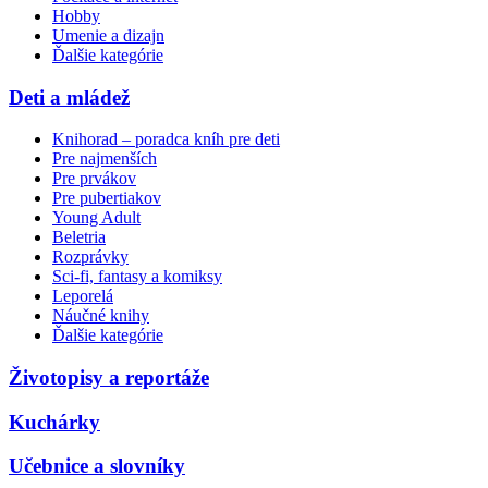
Hobby
Umenie a dizajn
Ďalšie kategórie
Deti a mládež
Knihorad – poradca kníh pre deti
Pre najmenších
Pre prvákov
Pre pubertiakov
Young Adult
Beletria
Rozprávky
Sci-fi, fantasy a komiksy
Leporelá
Náučné knihy
Ďalšie kategórie
Životopisy a reportáže
Kuchárky
Učebnice a slovníky