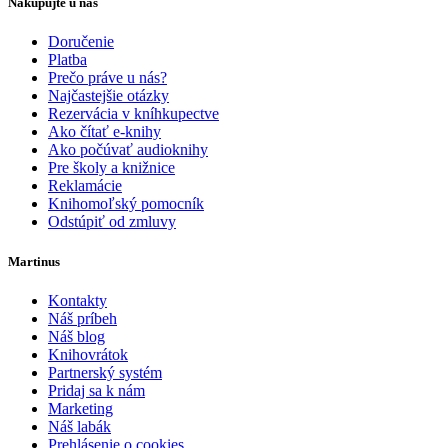
Nakupujte u nás
Doručenie
Platba
Prečo práve u nás?
Najčastejšie otázky
Rezervácia v kníhkupectve
Ako čítať e-knihy
Ako počúvať audioknihy
Pre školy a knižnice
Reklamácie
Knihomoľský pomocník
Odstúpiť od zmluvy
Martinus
Kontakty
Náš príbeh
Náš blog
Knihovrátok
Partnerský systém
Pridaj sa k nám
Marketing
Náš labák
Prehlásenie o cookies