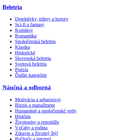
Beletria
Detektívky, trilery a horory
Sci-fi a fantasy
Komiksy
Romantika
Spoločenská beletria
Klasika
Historické
Slovenská beletria
Svetová beletria
Poézia
Ďalšie kategórie
Náučná a odborná
Motivácia a sebarozvoj
Biznis a manažment
Humanitné a spoločenské vedy
História
Životopisy a reportáže
Vzťahy a rodina
Zdravie a životný štýl
Počítače a internet