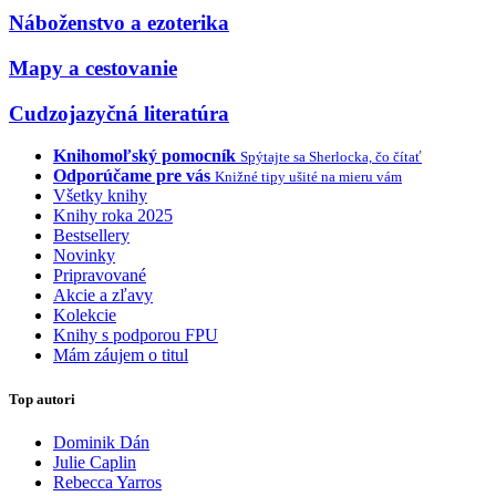
Náboženstvo a ezoterika
Mapy a cestovanie
Cudzojazyčná literatúra
Knihomoľský pomocník
Spýtajte sa Sherlocka, čo čítať
Odporúčame pre vás
Knižné tipy ušité na mieru vám
Všetky knihy
Knihy roka 2025
Bestsellery
Novinky
Pripravované
Akcie a zľavy
Kolekcie
Knihy s podporou FPU
Mám záujem o titul
Top autori
Dominik Dán
Julie Caplin
Rebecca Yarros