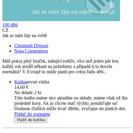
100 dětí
CZ
Jak se nám žije na světě
Christoph Drösser
Nora Coenenberg
Máš pokoj plný hraček, milující rodiče, více než jeden pár bot,
každý rok jezdíš někam na prázdniny a připadá ti to docela
normální? V Evropě to může platit pro celou řadu dětí...
Kniha
pevná väzba
14,60 €
Na sklade 2 ks
Túto knihu máme síce aktuálne na sklade, máme však už iba
posledné kusy. Ak ju chcete mať rýchlo, ponáhľajte sa!
Dodanie ďalších môže trvať dlhšie, zvyčajne do piatich dní.
Pridať do zoznamu
Vložiť do košíka