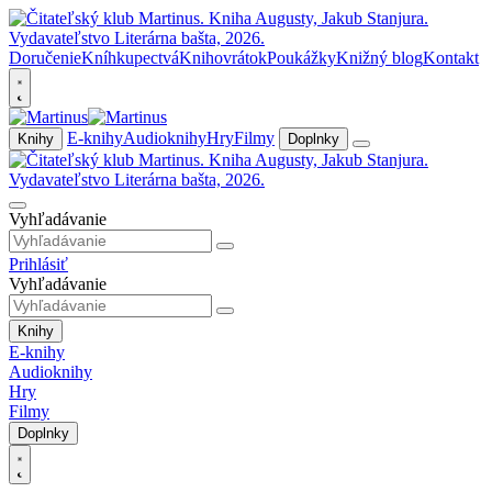
Doručenie
Kníhkupectvá
Knihovrátok
Poukážky
Knižný blog
Kontakt
E-knihy
Audioknihy
Hry
Filmy
Knihy
Doplnky
Vyhľadávanie
Prihlásiť
Vyhľadávanie
Knihy
E-knihy
Audioknihy
Hry
Filmy
Doplnky