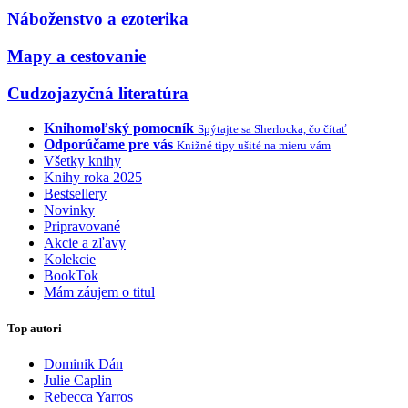
Náboženstvo a ezoterika
Mapy a cestovanie
Cudzojazyčná literatúra
Knihomoľský pomocník
Spýtajte sa Sherlocka, čo čítať
Odporúčame pre vás
Knižné tipy ušité na mieru vám
Všetky knihy
Knihy roka 2025
Bestsellery
Novinky
Pripravované
Akcie a zľavy
Kolekcie
BookTok
Mám záujem o titul
Top autori
Dominik Dán
Julie Caplin
Rebecca Yarros