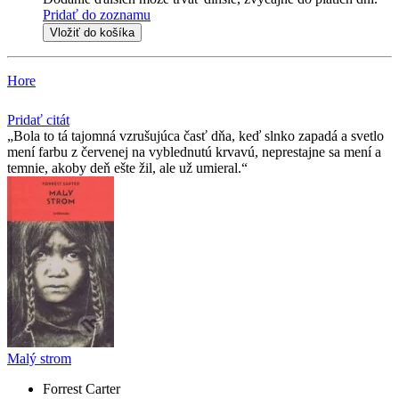
Pridať do zoznamu
Vložiť do košíka
Hore
Pridať citát
Bola to tá tajomná vzrušujúca časť dňa, keď slnko zapadá a svetlo
mení farbu z červenej na vyblednutú krvavú, neprestajne sa mení a
temnie, akoby deň ešte žil, ale už umieral.
Malý strom
Forrest Carter