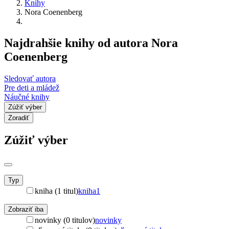
Knihy
Nora Coenenberg
Najdrahšie knihy od autora Nora
Coenenberg
Sledovať autora
Pre deti a mládež
Náučné knihy
Zúžiť výber
Zoradiť
Zúžiť výber
Typ
kniha (1 titul)
kniha
1
Zobraziť iba
novinky (0 titulov)
novinky