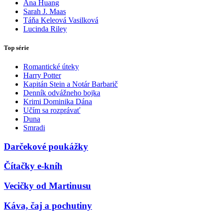
Ana Huang
Sarah J. Maas
Táňa Keleová Vasilková
Lucinda Riley
Top série
Romantické úteky
Harry Potter
Kapitán Stein a Notár Barbarič
Denník odvážneho bojka
Krimi Dominika Dána
Učím sa rozprávať
Duna
Smradi
Darčekové poukážky
Čítačky e-kníh
Vecičky od Martinusu
Káva, čaj a pochutiny