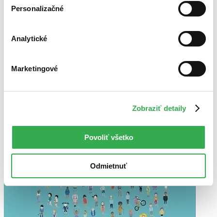
Najvyššia zľava
Personalizačné
Použité filtre
Zrušiť filtre
Analytické
dostupné
Marketingové
Zobraziť detaily
Povoliť všetko
Odmietnuť