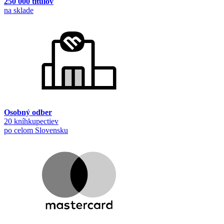
250 000 titulov
na sklade
Osobný odber
20 kníhkupectiev
po celom Slovensku