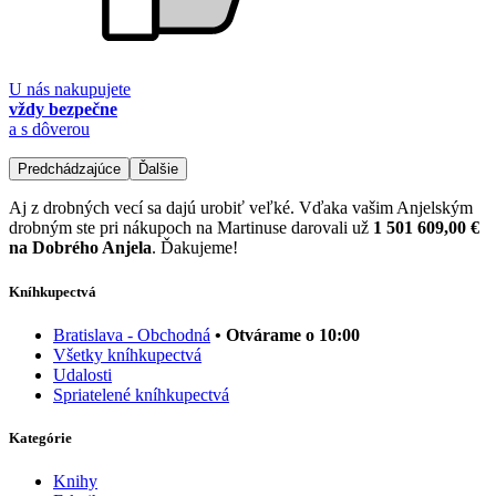
U nás nakupujete
vždy bezpečne
a s dôverou
Predchádzajúce
Ďalšie
Aj z drobných vecí sa dajú urobiť veľké. Vďaka vašim Anjelským
drobným ste pri nákupoch na Martinuse darovali už
1 501 609,00 €
na Dobrého Anjela
. Ďakujeme!
Kníhkupectvá
Bratislava - Obchodná
• Otvárame o 10:00
Všetky kníhkupectvá
Udalosti
Spriatelené kníhkupectvá
Kategórie
Knihy