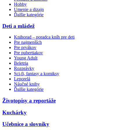
Hobby
Umenie a dizajn
Ďalšie kategórie
Deti a mládež
Knihorad – poradca kníh pre deti
Pre najmenších
Pre prvákov
Pre pubertiakov
Young Adult
Beletria
Rozprávky
Sci-fi, fantasy a komiksy
Leporelá
Náučné knihy
Ďalšie kategórie
Životopisy a reportáže
Kuchárky
Učebnice a slovníky