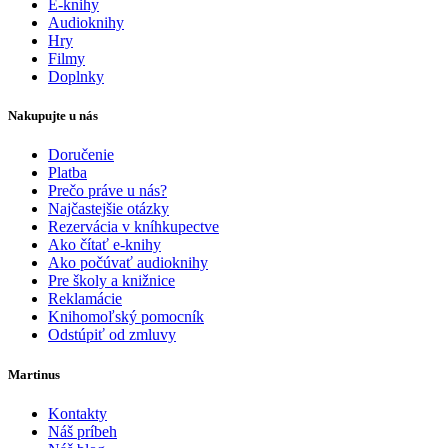
E-knihy
Audioknihy
Hry
Filmy
Doplnky
Nakupujte u nás
Doručenie
Platba
Prečo práve u nás?
Najčastejšie otázky
Rezervácia v kníhkupectve
Ako čítať e-knihy
Ako počúvať audioknihy
Pre školy a knižnice
Reklamácie
Knihomoľský pomocník
Odstúpiť od zmluvy
Martinus
Kontakty
Náš príbeh