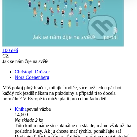
100 dětí
CZ
Jak se nám žije na světě
Christoph Drösser
Nora Coenenberg
Máš pokoj plný hraček, milující rodiče, více než jeden pár bot,
každý rok jezdíš někam na prázdniny a připadá ti to docela
normální? V Evropě to může platit pro celou řadu dětí...
Kniha
pevná väzba
14,60 €
Na sklade 2 ks
Túto knihu máme síce aktuálne na sklade, máme však už iba
posledné kusy. Ak ju chcete mať rýchlo, ponáhľajte sa!
Dodanie ďalších môže trvať dlhšie, zvyčajne do piatich dní.