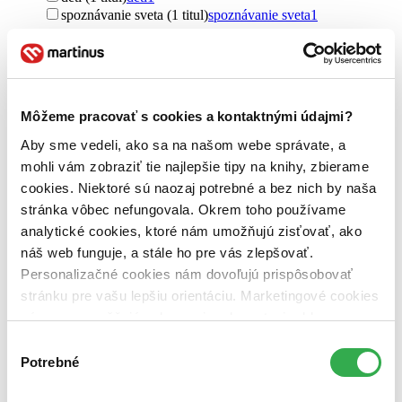
spoznávanie sveta (1 titul)
spoznávanie sveta
1
Pre koho
pre deti (1 titul)
pre deti
1
Vydavateľstvo
Môžeme pracovať s cookies a kontaktnými údajmi?
Portál (1 titul)
Portál
1
Aby sme vedeli, ako sa na našom webe správate, a
Väzba
mohli vám zobraziť tie najlepšie tipy na knihy, zbierame
pevná väzba (1 titul)
pevná väzba
1
cookies. Niektoré sú naozaj potrebné a bez nich by naša
Zúžiť výber
stránka vôbec nefungovala. Okrem toho používame
analytické cookies, ktoré nám umožňujú zisťovať, ako
Zoradiť
náš web funguje, a stále ho pre vás zlepšovať.
Personalizačné cookies nám dovoľujú prispôsobovať
stránku pre vašu lepšiu orientáciu. Marketingové cookies
nám zas umožňujú zobrazenie relevantnej reklamy.
Bestsellery
Niektoré údaje zdieľame aj s tretími stranami. Veľmi by
Top hodnotené
Výber
Novinky
nám pomohlo, keby sme mohli používať všetky tieto
Potrebné
súhlasu
Najdrahšie
cookies. Ďakujeme!
Najlacnejšie