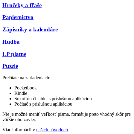
Hrnčeky a fľaše
Papiernictvo
Zápisníky a kalendáre
Hudba
LP platne
Puzzle
Prečítate na zariadeniach:
Pocketbook
Kindle
Smartfón či tablet s príslušnou aplikáciou
Počítač s príslušnou aplikáciou
Nie je možné meniť veľkosť písma, formát je preto vhodný skôr pre
väčšie obrazovky.
Viac informácií v
našich návodoch