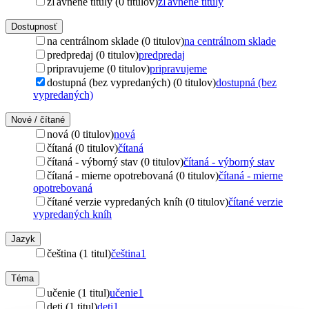
zľavnené tituly (0 titulov)
zľavnené tituly
Dostupnosť
na centrálnom sklade (0 titulov)
na centrálnom sklade
predpredaj (0 titulov)
predpredaj
pripravujeme (0 titulov)
pripravujeme
dostupná (bez vypredaných) (0 titulov)
dostupná (bez
vypredaných)
Nové / čítané
nová (0 titulov)
nová
čítaná (0 titulov)
čítaná
čítaná - výborný stav (0 titulov)
čítaná - výborný stav
čítaná - mierne opotrebovaná (0 titulov)
čítaná - mierne
opotrebovaná
čítané verzie vypredaných kníh (0 titulov)
čítané verzie
vypredaných kníh
Jazyk
čeština (1 titul)
čeština
1
Téma
učenie (1 titul)
učenie
1
deti (1 titul)
deti
1