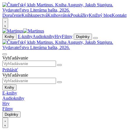
Doručenie
Kníhkupectvá
Knihovrátok
Poukážky
Knižný blog
Kontakt
E-knihy
Audioknihy
Hry
Filmy
Knihy
Doplnky
Vyhľadávanie
Prihlásiť
Vyhľadávanie
Knihy
E-knihy
Audioknihy
Hry
Filmy
Doplnky