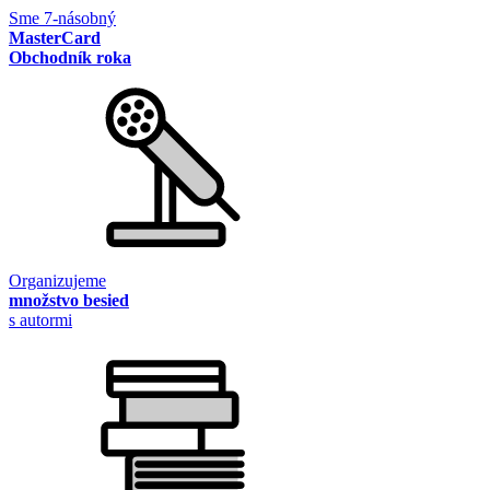
Sme 7-násobný
MasterCard
Obchodník roka
Organizujeme
množstvo besied
s autormi