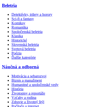
Beletria
Detektívky, trilery a horory
Sci-fi a fantasy
Komiksy
Romantika
Spoločenská beletria
Klasika
Historické
Slovenská beletria
Svetová beletria
Poézia
Ďalšie kategórie
Náučná a odborná
Motivácia a sebarozvoj
Biznis a manažment
Humanitné a spoločenské vedy
História
Životopisy a reportáže
Vzťahy a rodina
Zdravie a životný štýl
Počítače a internet