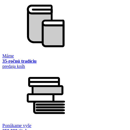
Máme
35-ročnú tradíciu
predaja kníh
Ponúkame vyše