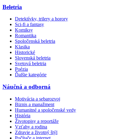
Beletria
Detektívky, trilery a horory
Sci-fi a fantasy
Komiksy
Romantika
Spoločenská beletria
Klasika
Historické
Slovenská beletria
Svetová beletria
Poézia
Ďalšie kategórie
Náučná a odborná
Motivácia a sebarozvoj
Biznis a manažment
Humanitné a spoločenské vedy
História
Životopisy a reportáže
Vzťahy a rodina
Zdravie a životný štýl
Počítače a internet