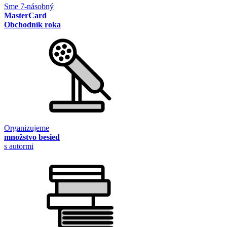
Sme 7-násobný
MasterCard
Obchodník roka
Organizujeme
množstvo besied
s autormi