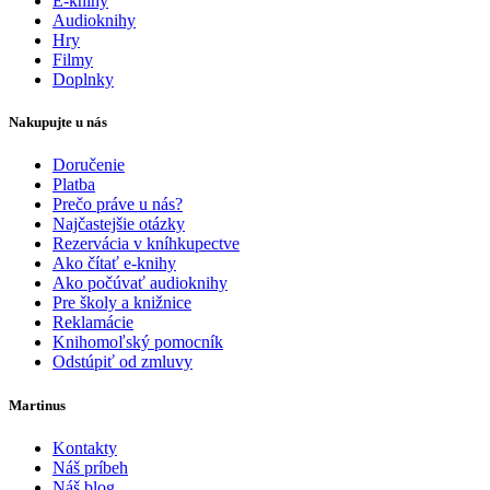
E-knihy
Audioknihy
Hry
Filmy
Doplnky
Nakupujte u nás
Doručenie
Platba
Prečo práve u nás?
Najčastejšie otázky
Rezervácia v kníhkupectve
Ako čítať e-knihy
Ako počúvať audioknihy
Pre školy a knižnice
Reklamácie
Knihomoľský pomocník
Odstúpiť od zmluvy
Martinus
Kontakty
Náš príbeh
Náš blog