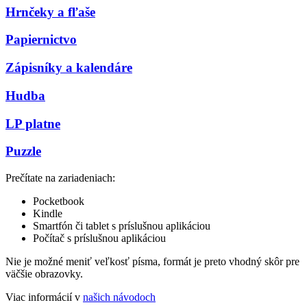
Hrnčeky a fľaše
Papiernictvo
Zápisníky a kalendáre
Hudba
LP platne
Puzzle
Prečítate na zariadeniach:
Pocketbook
Kindle
Smartfón či tablet s príslušnou aplikáciou
Počítač s príslušnou aplikáciou
Nie je možné meniť veľkosť písma, formát je preto vhodný skôr pre
väčšie obrazovky.
Viac informácií v
našich návodoch