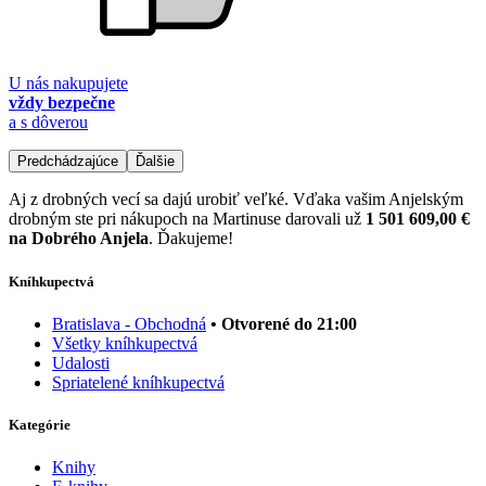
U nás nakupujete
vždy bezpečne
a s dôverou
Predchádzajúce
Ďalšie
Aj z drobných vecí sa dajú urobiť veľké. Vďaka vašim Anjelským
drobným ste pri nákupoch na Martinuse darovali už
1 501 609,00 €
na Dobrého Anjela
. Ďakujeme!
Kníhkupectvá
Bratislava - Obchodná
• Otvorené do 21:00
Všetky kníhkupectvá
Udalosti
Spriatelené kníhkupectvá
Kategórie
Knihy