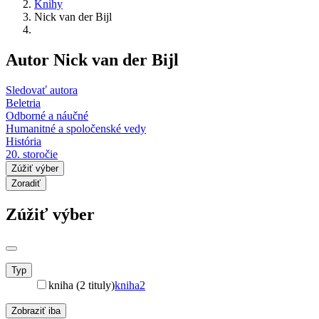
Knihy
Nick van der Bijl
Autor Nick van der Bijl
Sledovať autora
Beletria
Odborné a náučné
Humanitné a spoločenské vedy
História
20. storočie
Zúžiť výber
Zoradiť
Zúžiť výber
Typ
kniha (2 tituly)
kniha
2
Zobraziť iba