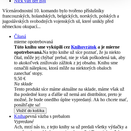
Nick van der Bijl
Vícenárodnostní 10. komando bylo tvořeno příslušníky
francouzských, holandských, belgických, norských, polských a
jugoslávských svobodných vojenských sil, které unikly před
německou okupací...
Čítaná
mierne opotrebovaná
Túto knihu sme vykúpili cez
Knihovrátok
a je mierne
opotrebovaná.
Na tejto knihe už síce poznať, že ju niekto
čítal, môže jej chýbať prebal, nie je však poškodená tak, aby
to akokoľvek znižovalo zážitok z jej obsahu. Knihu sme
označili nálepkou, ktorá môže na niektorých obaloch
zanechať stopy.
9,50 €
Na sklade
Tento produkt síce máme aktuálne na sklade, máme však už
iba posledné kusy a ďalšie už nemá ani distribútor, preto je
možné, že bude onedlho úplne vypredaný. Ak ho chcete mať,
ponáhľajte sa!
Vložiť do košíka
Kniha
pevná väzba s prebalom
Vypredané
Ach, mrzí nás to, z tejto knihy sa už predali všetky výtlačky a