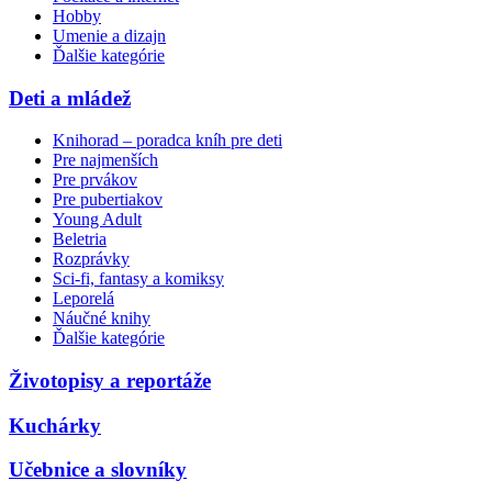
Hobby
Umenie a dizajn
Ďalšie kategórie
Deti a mládež
Knihorad – poradca kníh pre deti
Pre najmenších
Pre prvákov
Pre pubertiakov
Young Adult
Beletria
Rozprávky
Sci-fi, fantasy a komiksy
Leporelá
Náučné knihy
Ďalšie kategórie
Životopisy a reportáže
Kuchárky
Učebnice a slovníky