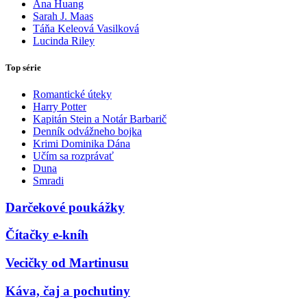
Ana Huang
Sarah J. Maas
Táňa Keleová Vasilková
Lucinda Riley
Top série
Romantické úteky
Harry Potter
Kapitán Stein a Notár Barbarič
Denník odvážneho bojka
Krimi Dominika Dána
Učím sa rozprávať
Duna
Smradi
Darčekové poukážky
Čítačky e-kníh
Vecičky od Martinusu
Káva, čaj a pochutiny