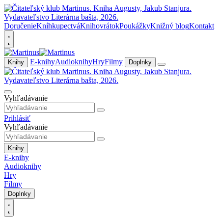
Doručenie
Kníhkupectvá
Knihovrátok
Poukážky
Knižný blog
Kontakt
E-knihy
Audioknihy
Hry
Filmy
Knihy
Doplnky
Vyhľadávanie
Prihlásiť
Vyhľadávanie
Knihy
E-knihy
Audioknihy
Hry
Filmy
Doplnky