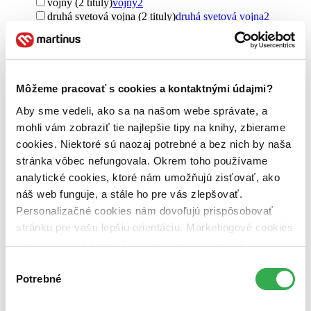
vojny (2 tituly)
vojny
2
druhá svetová vojna (2 tituly)
druhá svetová vojna
2
Vydavateľstvo
Jota (2 tituly)
Jota
2
Väzba
Môžeme pracovať s cookies a kontaktnými údajmi?
pevná väzba s prebalom (2 tituly)
pevná väzba s prebalom
2
Aby sme vedeli, ako sa na našom webe správate, a
Zúžiť výber
mohli vám zobraziť tie najlepšie tipy na knihy, zbierame
cookies. Niektoré sú naozaj potrebné a bez nich by naša
Zoradiť
stránka vôbec nefungovala. Okrem toho používame
analytické cookies, ktoré nám umožňujú zisťovať, ako
náš web funguje, a stále ho pre vás zlepšovať.
Personalizačné cookies nám dovoľujú prispôsobovať
Bestsellery
stránku pre vašu lepšiu orientáciu. Marketingové cookies
Top hodnotené
Novinky
nám zas umožňujú zobrazenie relevantnej reklamy.
Najdrahšie
Niektoré údaje zdieľame aj s tretími stranami. Veľmi by
Výber
Najlacnejšie
nám pomohlo, keby sme mohli používať všetky tieto
Najvyššia zľava
Potrebné
súhlasu
cookies. Ďakujeme!