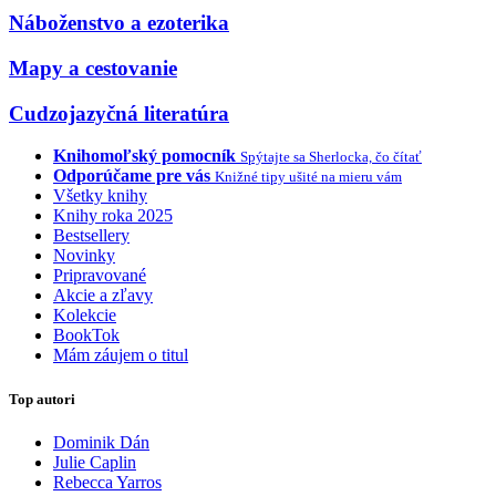
Náboženstvo a ezoterika
Mapy a cestovanie
Cudzojazyčná literatúra
Knihomoľský pomocník
Spýtajte sa Sherlocka, čo čítať
Odporúčame pre vás
Knižné tipy ušité na mieru vám
Všetky knihy
Knihy roka 2025
Bestsellery
Novinky
Pripravované
Akcie a zľavy
Kolekcie
BookTok
Mám záujem o titul
Top autori
Dominik Dán
Julie Caplin
Rebecca Yarros