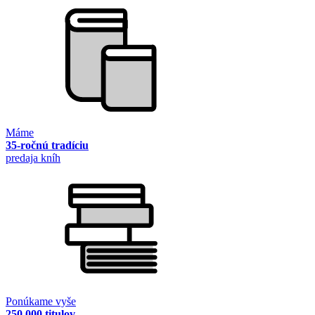
Máme
35-ročnú tradíciu
predaja kníh
Ponúkame vyše
250 000 titulov