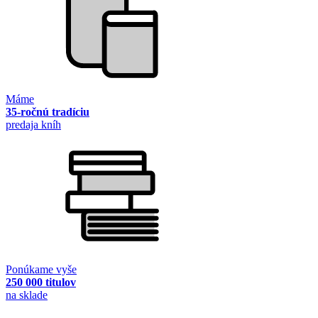
Máme
35-ročnú tradíciu
predaja kníh
Ponúkame vyše
250 000 titulov
na sklade