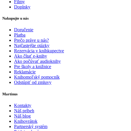
Filmy
Doplnky
Nakupujte u nás
Doručenie
Platba
Prečo práve u nás?
Najčastejšie otázky
Rezervácia v kníhkupectve
Ako čítať e-knihy
Ako počúvať audioknihy
Pre školy a knižnice
Reklamácie
Knihomoľský pomocník
Odstúpiť od zmluvy
Martinus
Kontakty
Náš príbeh
Náš blog
Knihovrátok
Partnerský systém