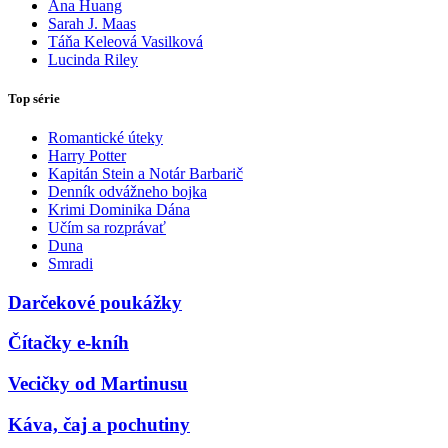
Ana Huang
Sarah J. Maas
Táňa Keleová Vasilková
Lucinda Riley
Top série
Romantické úteky
Harry Potter
Kapitán Stein a Notár Barbarič
Denník odvážneho bojka
Krimi Dominika Dána
Učím sa rozprávať
Duna
Smradi
Darčekové poukážky
Čítačky e-kníh
Vecičky od Martinusu
Káva, čaj a pochutiny