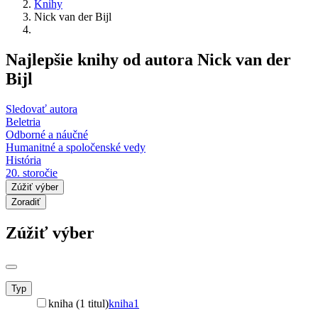
Knihy
Nick van der Bijl
Najlepšie knihy od autora Nick van der
Bijl
Sledovať autora
Beletria
Odborné a náučné
Humanitné a spoločenské vedy
História
20. storočie
Zúžiť výber
Zoradiť
Zúžiť výber
Typ
kniha (1 titul)
kniha
1