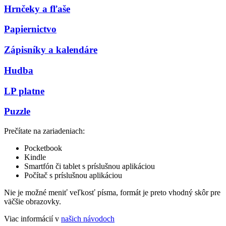
Hrnčeky a fľaše
Papiernictvo
Zápisníky a kalendáre
Hudba
LP platne
Puzzle
Prečítate na zariadeniach:
Pocketbook
Kindle
Smartfón či tablet s príslušnou aplikáciou
Počítač s príslušnou aplikáciou
Nie je možné meniť veľkosť písma, formát je preto vhodný skôr pre
väčšie obrazovky.
Viac informácií v
našich návodoch