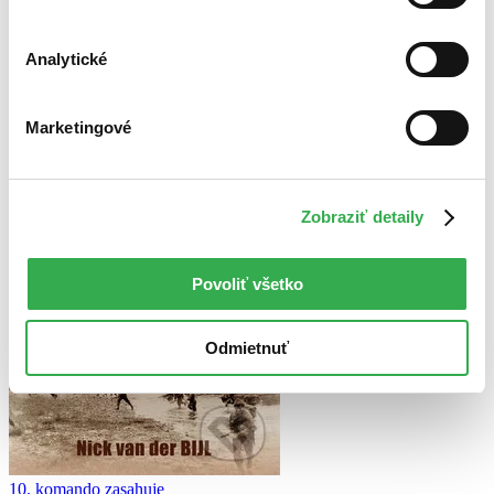
Použité filtre
Zrušiť filtre
Analytické
dostupné
Marketingové
Zobraziť detaily
Povoliť všetko
Odmietnuť
10. komando zasahuje