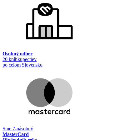
Osobný odber
20 kníhkupectiev
po celom Slovensku
Sme 7-násobný
MasterCard
Obchodník roka