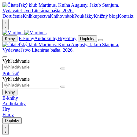
Doručenie
Kníhkupectvá
Knihovrátok
Poukážky
Knižný blog
Kontakt
E-knihy
Audioknihy
Hry
Filmy
Knihy
Doplnky
Vyhľadávanie
Prihlásiť
Vyhľadávanie
Knihy
E-knihy
Audioknihy
Hry
Filmy
Doplnky