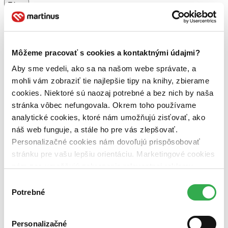
Téma
vojny (1 titul)
vojny
1
druhá svetová vojna (1 titul)
druhá svetová vojna
1
Vydavateľstvo
Môžeme pracovať s cookies a kontaktnými údajmi?
Jota (1 titul)
Jota
1
Aby sme vedeli, ako sa na našom webe správate, a
Väzba
mohli vám zobraziť tie najlepšie tipy na knihy, zbierame
pevná väzba s prebalom (1 titul)
pevná väzba s prebalom
1
cookies. Niektoré sú naozaj potrebné a bez nich by naša
Zúžiť výber
stránka vôbec nefungovala. Okrem toho používame
analytické cookies, ktoré nám umožňujú zisťovať, ako
Zoradiť
náš web funguje, a stále ho pre vás zlepšovať.
Personalizačné cookies nám dovoľujú prispôsobovať
stránku pre vašu lepšiu orientáciu. Marketingové cookies
nám zas umožňujú zobrazenie relevantnej reklamy.
Bestsellery
Niektoré údaje zdieľame aj s tretími stranami. Veľmi by
Top hodnotené
Výber
Novinky
nám pomohlo, keby sme mohli používať všetky tieto
Potrebné
súhlasu
Najdrahšie
cookies. Ďakujeme!
Najlacnejšie
Najvyššia zľava
Personalizačné