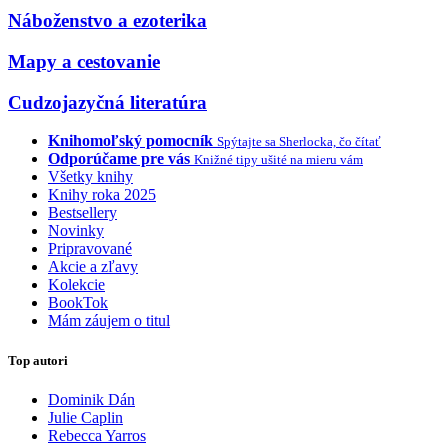
Náboženstvo a ezoterika
Mapy a cestovanie
Cudzojazyčná literatúra
Knihomoľský pomocník
Spýtajte sa Sherlocka, čo čítať
Odporúčame pre vás
Knižné tipy ušité na mieru vám
Všetky knihy
Knihy roka 2025
Bestsellery
Novinky
Pripravované
Akcie a zľavy
Kolekcie
BookTok
Mám záujem o titul
Top autori
Dominik Dán
Julie Caplin
Rebecca Yarros