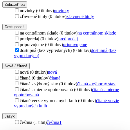
Zobraziť iba
novinky (0 titulov)
novinky
zľavnené tituly (0 titulov)
zľavnené tituly
Dostupnosť
na centrálnom sklade (0 titulov)
na centrálnom sklade
predpredaj (0 titulov)
predpredaj
pripravujeme (0 titulov)
pripravujeme
dostupná (bez vypredaných) (0 titulov)
dostupná (bez
vypredaných)
Nové / čítané
nová (0 titulov)
nová
čítaná (0 titulov)
čítaná
čítaná - výborný stav (0 titulov)
čítaná - výborný stav
čítaná - mierne opotrebovaná (0 titulov)
čítaná - mierne
opotrebovaná
čítané verzie vypredaných kníh (0 titulov)
čítané verzie
vypredaných kníh
Jazyk
čeština (1 titul)
čeština
1