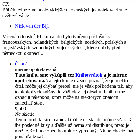
CZ
Příběh jedné z nejneobvyklejších vojenských jednotek ve druhé
světové válce
Nick van der Bijl
Vícenárodnostní 10. komando bylo tvořeno příslušníky
francouzských, holandských, belgických, norských, polských a
jugoslávských svobodných vojenských sil, které unikly před
německou okupací...
Čítaná
mierne opotrebovaná
Túto knihu sme vykúpili cez
Knihovrátok
a je mierne
opotrebovaná.
Na tejto knihe už síce poznať, že ju niekto
čítal, môže jej chýbať prebal, nie je však poškodená tak, aby
to akokoľvek znižovalo zážitok z jej obsahu. Knihu sme
označili nálepkou, ktorá môže na niektorých obaloch
zanechať stopy.
9,50 €
Na sklade
Tento produkt síce máme aktuálne na sklade, máme však už
iba posledné kusy a ďalšie už nemá ani distribútor, preto je
možné, že bude onedlho úplne vypredaný. Ak ho chcete mať,
ponáhľajte sa!