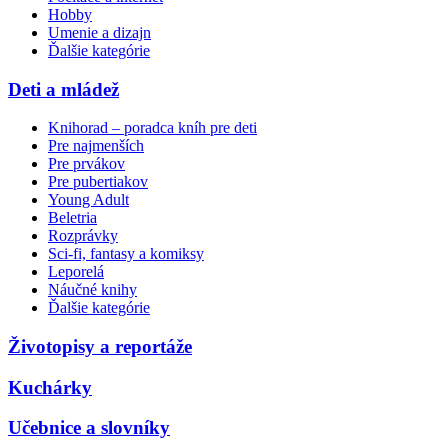
Hobby
Umenie a dizajn
Ďalšie kategórie
Deti a mládež
Knihorad – poradca kníh pre deti
Pre najmenších
Pre prvákov
Pre pubertiakov
Young Adult
Beletria
Rozprávky
Sci-fi, fantasy a komiksy
Leporelá
Náučné knihy
Ďalšie kategórie
Životopisy a reportáže
Kuchárky
Učebnice a slovníky