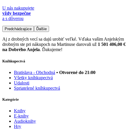
U nás nakupujete
vždy bezpečne
a s dôverou
Predchádzajúce
Ďalšie
Aj z drobných vecí sa dajú urobiť veľké. Vďaka vašim Anjelským
drobným ste pri nákupoch na Martinuse darovali už
1 501 406,00 €
na Dobrého Anjela
. Ďakujeme!
Kníhkupectvá
Bratislava - Obchodná
• Otvorené do 21:00
Všetky kníhkupectvá
Udalosti
Spriatelené kníhkupectvá
Kategórie
Knihy
E-knihy
Audioknihy
Hry