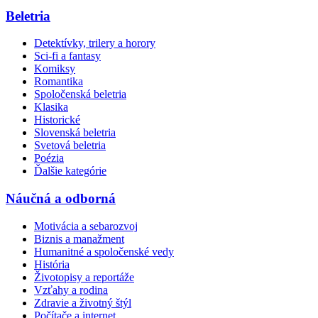
Beletria
Detektívky, trilery a horory
Sci-fi a fantasy
Komiksy
Romantika
Spoločenská beletria
Klasika
Historické
Slovenská beletria
Svetová beletria
Poézia
Ďalšie kategórie
Náučná a odborná
Motivácia a sebarozvoj
Biznis a manažment
Humanitné a spoločenské vedy
História
Životopisy a reportáže
Vzťahy a rodina
Zdravie a životný štýl
Počítače a internet