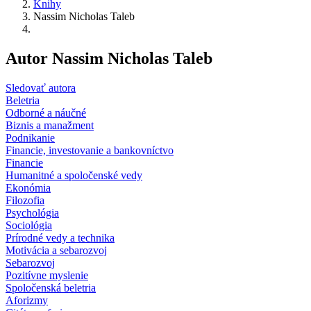
Knihy
Nassim Nicholas Taleb
Autor Nassim Nicholas Taleb
Sledovať autora
Beletria
Odborné a náučné
Biznis a manažment
Podnikanie
Financie, investovanie a bankovníctvo
Financie
Humanitné a spoločenské vedy
Ekonómia
Filozofia
Psychológia
Sociológia
Prírodné vedy a technika
Motivácia a sebarozvoj
Sebarozvoj
Pozitívne myslenie
Spoločenská beletria
Aforizmy