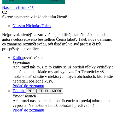
Nasadit vlastní kůži
CZ
Skryté asymetrie v každodenním životě
Nassim Nicholas Taleb
Nejprovokativnější a zároveň nejpraktičtěji zaměřená kniha od
autora celosvětového bestselleru Černá labuť. Taleb nově definuje,
co znamená rozumět světu, být úspěšný ve své profesi či být
prospěšný spravedlivé...
Kniha
pevná väzba
Vypredané
Ach, mrzí nás to, z tejto knihy sa už predali všetky výtlačky a
nemáme ju na sklade my ani vydavateľ :( Teoreticky však
môžete mať šťastie v niektorých iných obchodoch, ktoré ešte
nepredali posledné kusy.
Pridať do zoznamu
E-kniha
PDF
EPUB
MOBI
Predaj skončil
Ach, mrzí nás to, ale platnosť licencie na predaj tohto titulu
vypršala. Nemôžeme ho už bohužiaľ predávať :-(
Pridať do zoznamu