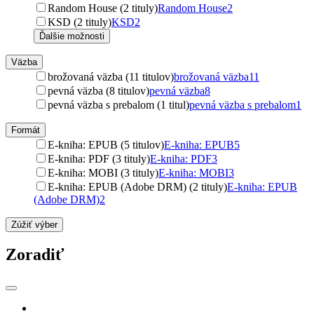
Random House (2 tituly)
Random House
2
KSD (2 tituly)
KSD
2
Ďalšie možnosti
Väzba
brožovaná väzba (11 titulov)
brožovaná väzba
11
pevná väzba (8 titulov)
pevná väzba
8
pevná väzba s prebalom (1 titul)
pevná väzba s prebalom
1
Formát
E-kniha: EPUB (5 titulov)
E-kniha: EPUB
5
E-kniha: PDF (3 tituly)
E-kniha: PDF
3
E-kniha: MOBI (3 tituly)
E-kniha: MOBI
3
E-kniha: EPUB (Adobe DRM) (2 tituly)
E-kniha: EPUB
(Adobe DRM)
2
Zúžiť výber
Zoradiť