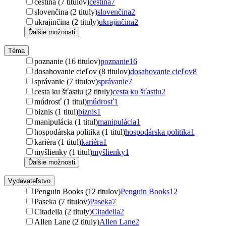
čeština (7 titulov)
čeština
7
slovenčina (2 tituly)
slovenčina
2
ukrajinčina (2 tituly)
ukrajinčina
2
Ďalšie možnosti
Téma
poznanie (16 titulov)
poznanie
16
dosahovanie cieľov (8 titulov)
dosahovanie cieľov
8
správanie (7 titulov)
správanie
7
cesta ku šťastiu (2 tituly)
cesta ku šťastiu
2
múdrosť (1 titul)
múdrosť
1
biznis (1 titul)
biznis
1
manipulácia (1 titul)
manipulácia
1
hospodárska politika (1 titul)
hospodárska politika
1
kariéra (1 titul)
kariéra
1
myšlienky (1 titul)
myšlienky
1
Ďalšie možnosti
Vydavateľstvo
Penguin Books (12 titulov)
Penguin Books
12
Paseka (7 titulov)
Paseka
7
Citadella (2 tituly)
Citadella
2
Allen Lane (2 tituly)
Allen Lane
2