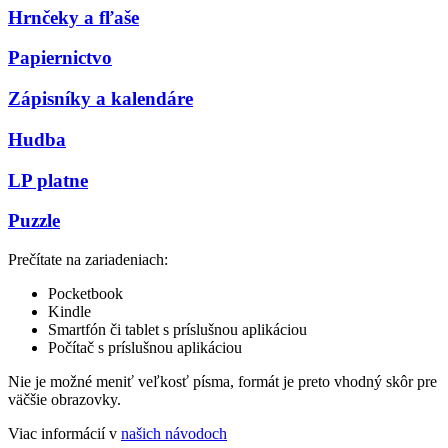
Hrnčeky a fľaše
Papiernictvo
Zápisníky a kalendáre
Hudba
LP platne
Puzzle
Prečítate na zariadeniach:
Pocketbook
Kindle
Smartfón či tablet s príslušnou aplikáciou
Počítač s príslušnou aplikáciou
Nie je možné meniť veľkosť písma, formát je preto vhodný skôr pre
väčšie obrazovky.
Viac informácií v
našich návodoch