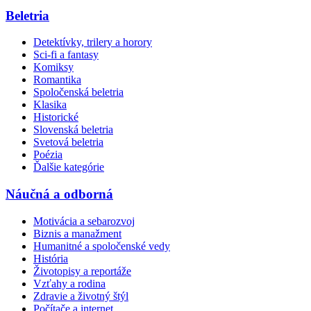
Beletria
Detektívky, trilery a horory
Sci-fi a fantasy
Komiksy
Romantika
Spoločenská beletria
Klasika
Historické
Slovenská beletria
Svetová beletria
Poézia
Ďalšie kategórie
Náučná a odborná
Motivácia a sebarozvoj
Biznis a manažment
Humanitné a spoločenské vedy
História
Životopisy a reportáže
Vzťahy a rodina
Zdravie a životný štýl
Počítače a internet