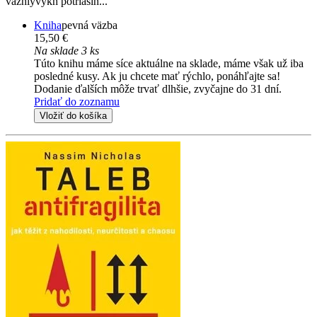
vazhlyvykh potriasin...
Kniha
pevná väzba
15,50 €
Na sklade 3 ks
Túto knihu máme síce aktuálne na sklade, máme však už iba
posledné kusy. Ak ju chcete mať rýchlo, ponáhľajte sa!
Dodanie ďalších môže trvať dlhšie, zvyčajne do 31 dní.
Pridať do zoznamu
Vložiť do košíka