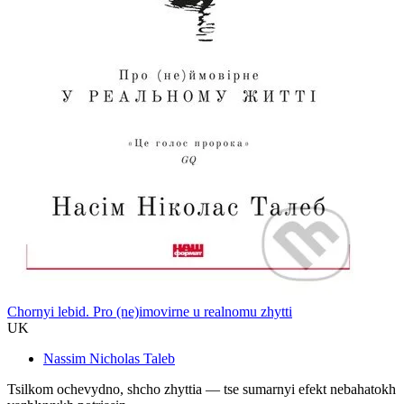
Chornyi lebid. Pro (ne)imovirne u realnomu zhytti
UK
Nassim Nicholas Taleb
Tsilkom ochevydno, shcho zhyttia — tse sumarnyi efekt nebahatokh