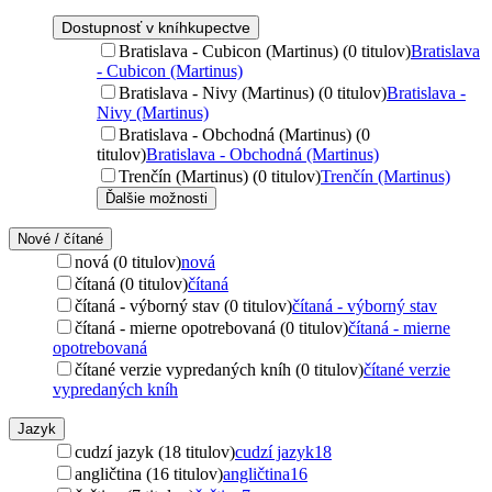
Dostupnosť v kníhkupectve
Bratislava - Cubicon (Martinus) (0 titulov)
Bratislava
- Cubicon (Martinus)
Bratislava - Nivy (Martinus) (0 titulov)
Bratislava -
Nivy (Martinus)
Bratislava - Obchodná (Martinus) (0
titulov)
Bratislava - Obchodná (Martinus)
Trenčín (Martinus) (0 titulov)
Trenčín (Martinus)
Ďalšie možnosti
Nové / čítané
nová (0 titulov)
nová
čítaná (0 titulov)
čítaná
čítaná - výborný stav (0 titulov)
čítaná - výborný stav
čítaná - mierne opotrebovaná (0 titulov)
čítaná - mierne
opotrebovaná
čítané verzie vypredaných kníh (0 titulov)
čítané verzie
vypredaných kníh
Jazyk
cudzí jazyk (18 titulov)
cudzí jazyk
18
angličtina (16 titulov)
angličtina
16