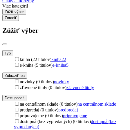
Citáty a aforizmy
Viac kategórií
Zúžiť výber
Zoradiť
Zúžiť výber
Typ
kniha (22 titulov)
kniha
22
e-kniha (5 titulov)
e-kniha
5
Zobraziť iba
novinky (0 titulov)
novinky
zľavnené tituly (0 titulov)
zľavnené tituly
Dostupnosť
na centrálnom sklade (0 titulov)
na centrálnom sklade
predpredaj (0 titulov)
predpredaj
pripravujeme (0 titulov)
pripravujeme
dostupná (bez vypredaných) (0 titulov)
dostupná (bez
vypredaných)