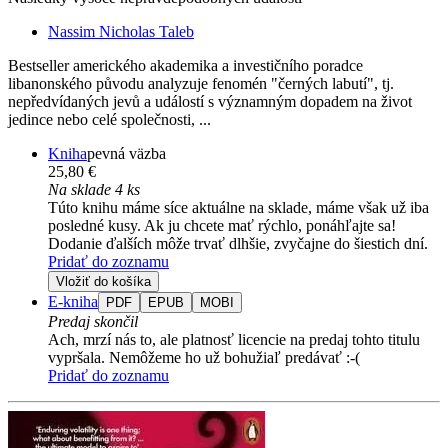
Nassim Nicholas Taleb
Bestseller amerického akademika a investičního poradce
libanonského původu analyzuje fenomén "černých labutí", tj.
nepředvídaných jevů a událostí s významným dopadem na život
jedince nebo celé společnosti, ...
Kniha
pevná väzba
25,80 €
Na sklade 4 ks
Túto knihu máme síce aktuálne na sklade, máme však už iba
posledné kusy. Ak ju chcete mať rýchlo, ponáhľajte sa!
Dodanie ďalších môže trvať dlhšie, zvyčajne do šiestich dní.
Pridať do zoznamu
Vložiť do košíka
E-kniha
PDF
EPUB
MOBI
Predaj skončil
Ach, mrzí nás to, ale platnosť licencie na predaj tohto titulu
vypršala. Nemôžeme ho už bohužiaľ predávať :-(
Pridať do zoznamu