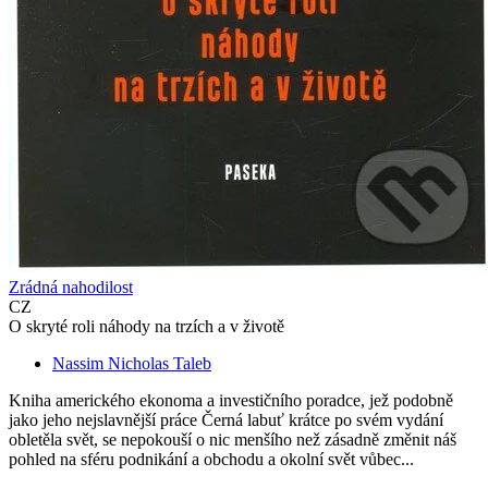
Zrádná nahodilost
CZ
O skryté roli náhody na trzích a v životě
Nassim Nicholas Taleb
Kniha amerického ekonoma a investičního poradce, jež podobně
jako jeho nejslavnější práce Černá labuť krátce po svém vydání
obletěla svět, se nepokouší o nic menšího než zásadně změnit náš
pohled na sféru podnikání a obchodu a okolní svět vůbec...