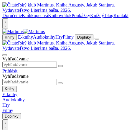
Doručenie
Kníhkupectvá
Knihovrátok
Poukážky
Knižný blog
Kontakt
E-knihy
Audioknihy
Hry
Filmy
Knihy
Doplnky
Vyhľadávanie
Prihlásiť
Vyhľadávanie
Knihy
E-knihy
Audioknihy
Hry
Filmy
Doplnky