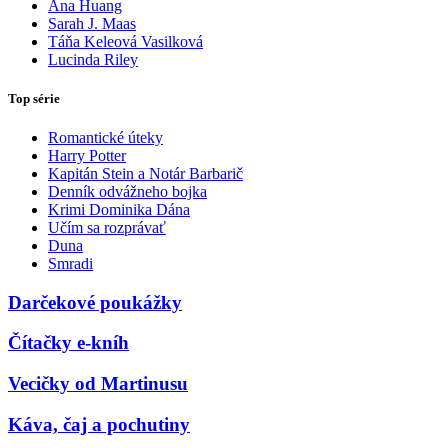
Ana Huang
Sarah J. Maas
Táňa Keleová Vasilková
Lucinda Riley
Top série
Romantické úteky
Harry Potter
Kapitán Stein a Notár Barbarič
Denník odvážneho bojka
Krimi Dominika Dána
Učím sa rozprávať
Duna
Smradi
Darčekové poukážky
Čítačky e-kníh
Vecičky od Martinusu
Káva, čaj a pochutiny