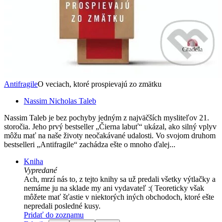
Antifragile
O veciach, ktoré prospievajú zo zmätku
Nassim Nicholas Taleb
Nassim Taleb je bez pochyby jedným z najväčších mysliteľov 21.
storočia. Jeho prvý bestseller „Čierna labuť“ ukázal, ako silný vplyv
môžu mať na naše životy neočakávané udalosti. Vo svojom druhom
bestselleri „Antifragile“ zachádza ešte o mnoho ďalej...
Kniha
Vypredané
Ach, mrzí nás to, z tejto knihy sa už predali všetky výtlačky a
nemáme ju na sklade my ani vydavateľ :( Teoreticky však
môžete mať šťastie v niektorých iných obchodoch, ktoré ešte
nepredali posledné kusy.
Pridať do zoznamu