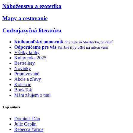
Náboženstvo a ezoterika
Mapy a cestovanie
Cudzojazyčná literatúra
Knihomoľský pomocník
Spýtajte sa Sherlocka, čo čítať
Odporúčame pre vás
Knižné tipy ušité na mieru vám
Všetky knihy
Knihy roka 2025
Bestsellery
Novinky
Pripravované
Akcie a zľavy
Kolekcie
BookTok
Mám záujem o titul
Top autori
Dominik Dán
Julie Caplin
Rebecca Yarros