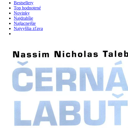
Bestsellery
Top hodnotené
Novinky
Najdrahšie
Najlacnejšie
Najvyššia zľava