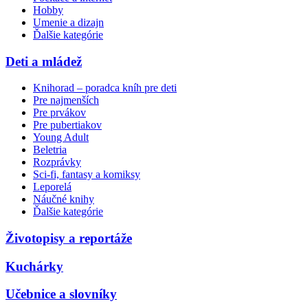
Hobby
Umenie a dizajn
Ďalšie kategórie
Deti a mládež
Knihorad – poradca kníh pre deti
Pre najmenších
Pre prvákov
Pre pubertiakov
Young Adult
Beletria
Rozprávky
Sci-fi, fantasy a komiksy
Leporelá
Náučné knihy
Ďalšie kategórie
Životopisy a reportáže
Kuchárky
Učebnice a slovníky