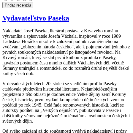
Pridať recenziu
Vydavateľstvo Paseka
Nakladatel Josef Paseka, literární postava z Krvavého románu
výtvarníka a spisovatele Josefa Váchala, inspiroval v roce 1989
Ladislava Horáčka nikoliv k založení podniku zaměřeného na
vydávání „obluzenin národa českého“, ale k pojmenování jednoho z
prvních soukromých nakladatelství po listopadové revoluci. Na
Krvavý román, který se stal první knihou z produkce Paseky,
navázalo postupem času mnoho dalších Váchalových děl, včetně
Šumavy umírající a romantické, co do rozměrů druhé největší české
knihy všech dob.
V devadesátých letech 20. století se v edičním profilu Paseky
etablovala především historická literatura. Nejambicióznějším
projektem z této oblasti je dodnes edice Velké dějiny zemí Koruny
české, historicky první vydání kompletních dějin českých zemí od
počátků po rok 1945. Celá řada renomovaných historiků, kteří se
autorsky podíleli na „Velkých dějinách“, publikovala v Pasece i
další knihy věnované nejrůznějším tématům a osobnostem českých i
světových dějin.
Od svého založení až do současnosti vydává nakladatelství i prózy