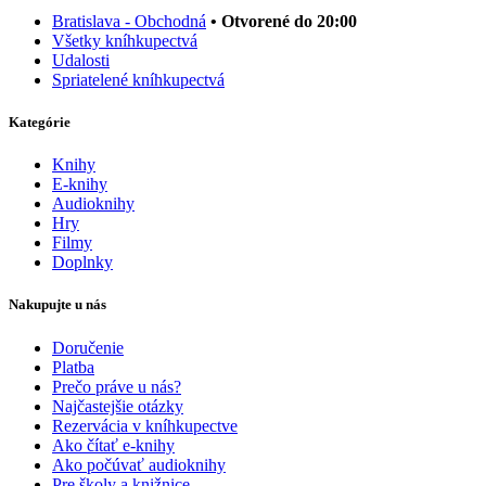
Bratislava - Obchodná
• Otvorené do 20:00
Všetky kníhkupectvá
Udalosti
Spriatelené kníhkupectvá
Kategórie
Knihy
E-knihy
Audioknihy
Hry
Filmy
Doplnky
Nakupujte u nás
Doručenie
Platba
Prečo práve u nás?
Najčastejšie otázky
Rezervácia v kníhkupectve
Ako čítať e-knihy
Ako počúvať audioknihy
Pre školy a knižnice