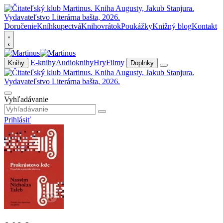
Doručenie
Kníhkupectvá
Knihovrátok
Poukážky
Knižný blog
Kontakt
E-knihy
Audioknihy
Hry
Filmy
Knihy
Doplnky
Vyhľadávanie
Prihlásiť