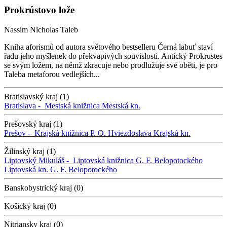
Prokrústovo lože
Nassim Nicholas Taleb
Kniha aforismů od autora světového bestselleru Černá labuť staví
řadu jeho myšlenek do překvapivých souvislostí. Antický Prokrustes
se svým ložem, na němž zkracuje nebo prodlužuje své oběti, je pro
Taleba metaforou vedlejších...
Bratislavský kraj (1)
Bratislava -
Mestská knižnica
Mestská kn.
Prešovský kraj (1)
Prešov -
Krajská knižnica P. O. Hviezdoslava
Krajská kn.
Žilinský kraj (1)
Liptovský Mikuláš -
Liptovská knižnica G. F. Belopotockého
Liptovská kn. G. F. Belopotockého
Banskobystrický kraj (0)
Košický kraj (0)
Nitriansky kraj (0)