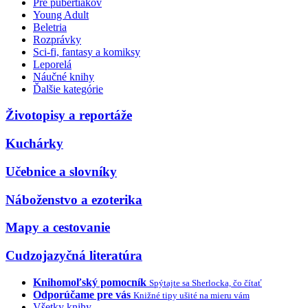
Pre pubertiakov
Young Adult
Beletria
Rozprávky
Sci-fi, fantasy a komiksy
Leporelá
Náučné knihy
Ďalšie kategórie
Životopisy a reportáže
Kuchárky
Učebnice a slovníky
Náboženstvo a ezoterika
Mapy a cestovanie
Cudzojazyčná literatúra
Knihomoľský pomocník
Spýtajte sa Sherlocka, čo čítať
Odporúčame pre vás
Knižné tipy ušité na mieru vám
Všetky knihy