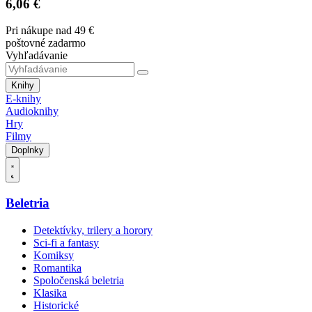
6,06 €
Pri nákupe nad 49 €
poštovné zadarmo
Vyhľadávanie
Knihy
E-knihy
Audioknihy
Hry
Filmy
Doplnky
Beletria
Detektívky, trilery a horory
Sci-fi a fantasy
Komiksy
Romantika
Spoločenská beletria
Klasika
Historické