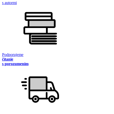
s autormi
Podporujeme
čítanie
s porozumením