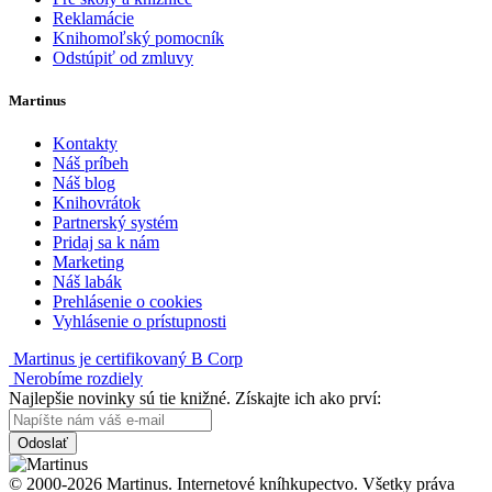
Reklamácie
Knihomoľský pomocník
Odstúpiť od zmluvy
Martinus
Kontakty
Náš príbeh
Náš blog
Knihovrátok
Partnerský systém
Pridaj sa k nám
Marketing
Náš labák
Prehlásenie o cookies
Vyhlásenie o prístupnosti
Martinus je certifikovaný B Corp
Nerobíme rozdiely
Najlepšie novinky sú tie knižné. Získajte ich ako prví:
Odoslať
© 2000-2026 Martinus. Internetové kníhkupectvo. Všetky práva