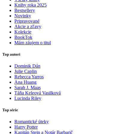
Knihy roka 2025
Bestsellery
Novinky
Pripravované
Akcie a zľavy
Kolekcie
BookTok
Mám záujem o titul
Top autori
Dominik Dán
Julie Caplin
Rebecca Yarros
Ana Huang
Sarah J. Maas
Táňa Keleová Vasilková
Lucinda Riley
Top série
Romantické úteky
Harry Potter
Kapitán Stein a Notár Barbarič