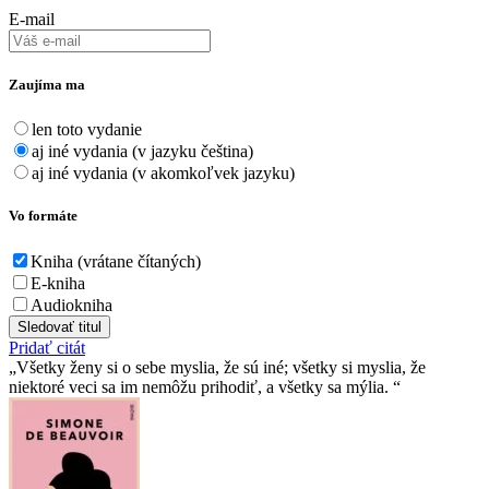
E-mail
Zaujíma ma
len toto vydanie
aj iné vydania (v jazyku čeština)
aj iné vydania (v akomkoľvek jazyku)
Vo formáte
Kniha (vrátane čítaných)
E-kniha
Audiokniha
Sledovať titul
Pridať citát
Všetky ženy si o sebe myslia, že sú iné; všetky si myslia, že
niektoré veci sa im nemôžu prihodiť, a všetky sa mýlia.