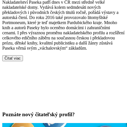
Nakladatelství Paseka patří dnes v ČR mezi středně velké
nakladatelské domy. Vydává kolem sedmdesáti nových
překladových i původních českých titulů ročně, pořádá výstavy a
autorská čtení. Do roku 2016 také provozovalo litomyšlské
Portmoneum, které je teď majetkem Pardubického kraje. Mnoho
knih a autorů Paseky bylo oceněno domácími i zahraničními
cenami. I přes výraznou proměnu nakladatelského profilu a rozšíření
celkového edičního záběru na současnou českou i překladovou
prózu, dětské knihy, kvalitní publicistiku a další žánry zůstává
Paseka věrná svým „váchalovským“ základům.
Čítať viac
Poznáte nový čitateľský profil?