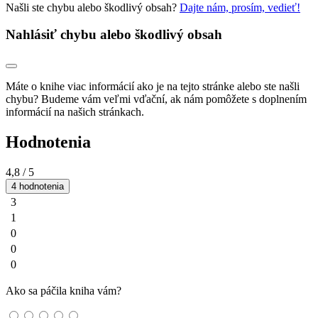
Našli ste chybu alebo škodlivý obsah?
Dajte nám, prosím, vedieť!
Nahlásiť chybu alebo škodlivý obsah
Máte o knihe viac informácií ako je na tejto stránke alebo ste našli
chybu? Budeme vám veľmi vďační, ak nám pomôžete s doplnením
informácií na našich stránkach.
Hodnotenia
4,8
/ 5
4 hodnotenia
3
1
0
0
0
Ako sa páčila kniha vám?