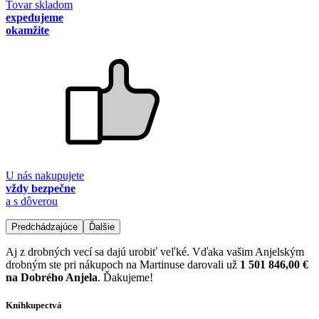
Tovar skladom
expedujeme
okamžite
U nás nakupujete
vždy bezpečne
a s dôverou
Predchádzajúce
Ďalšie
Aj z drobných vecí sa dajú urobiť veľké. Vďaka vašim Anjelským
drobným ste pri nákupoch na Martinuse darovali už
1 501 846,00 €
na Dobrého Anjela
. Ďakujeme!
Kníhkupectvá