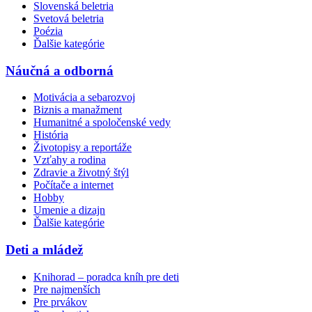
Slovenská beletria
Svetová beletria
Poézia
Ďalšie kategórie
Náučná a odborná
Motivácia a sebarozvoj
Biznis a manažment
Humanitné a spoločenské vedy
História
Životopisy a reportáže
Vzťahy a rodina
Zdravie a životný štýl
Počítače a internet
Hobby
Umenie a dizajn
Ďalšie kategórie
Deti a mládež
Knihorad – poradca kníh pre deti
Pre najmenších
Pre prvákov