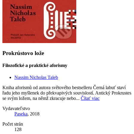
Prokrústovo lože
Filozofické a praktické aforismy
Nassim Nicholas Taleb
Kniha aforismů od autora světového bestselleru Černá labuť staví
řadu jeho myšlenek do překvapivých souvislostí. Antický Prokrustes
se svým ložem, na němž zkracuje nebo...
Čítať viac
Vydavateľstvo
Paseka
, 2018
Počet strán
128