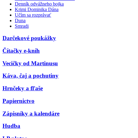
Denník odvážneho bojka
Krimi Dominika Dána
Učím sa rozprávať
Duna
Smradi
Darčekové poukážky
Čítačky e-kníh
Vecičky od Martinusu
Káva, čaj a pochutiny
Hrnčeky a fľaše
Papiernictvo
Zápisníky a kalendáre
Hudba