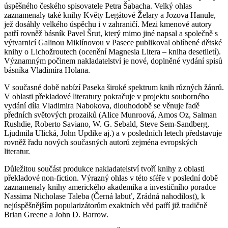
úspěšného českého spisovatele Petra Šabacha. Velký ohlas
zaznamenaly také knihy Květy Legátové Želary a Jozova Hanule,
jež dosáhly velkého úspěchu i v zahraničí. Mezi kmenové autory
patří rovněž básník Pavel Šrut, který mimo jiné napsal a společně s
výtvarnicí Galinou Miklínovou v Pasece publikoval oblíbené dětské
knihy o Lichožroutech (ocenění Magnesia Litera – kniha desetiletí).
Významným počinem nakladatelství je nové, doplněné vydání spisů
básníka Vladimíra Holana.
V současné době nabízí Paseka široké spektrum knih různých žánrů.
V oblasti překladové literatury pokračuje v projektu souborného
vydání díla Vladimira Nabokova, dlouhodobě se věnuje řadě
předních světových prozaiků (Alice Munroová, Amos Oz, Salman
Rushdie, Roberto Saviano, W. G. Sebald, Steve Sem-Sandberg,
Ljudmila Ulická, John Updike aj.) a v posledních letech představuje
rovněž řadu nových současných autorů zejména evropských
literatur.
Důležitou součást produkce nakladatelství tvoří knihy z oblasti
překladové non-fiction. Výrazný ohlas v této sféře v poslední době
zaznamenaly knihy amerického akademika a investičního poradce
Nassima Nicholase Taleba (Černá labuť, Zrádná nahodilost), k
nejúspěšnějším popularizátorům exaktních věd patří již tradičně
Brian Greene a John D. Barrow.