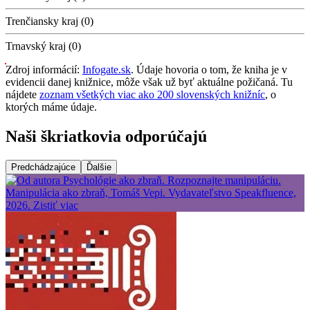
Trenčiansky kraj (0)
Trnavský kraj (0)
Zdroj informácií:
Infogate.sk
. Údaje hovoria o tom, že kniha je v
evidencii danej knižnice, môže však už byť aktuálne požičaná. Tu
nájdete
zoznam všetkých viac ako 200 slovenských knižníc
, o
ktorých máme údaje.
Naši škriatkovia odporúčajú
Predchádzajúce
Ďalšie