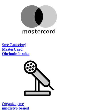
Sme 7-násobný
MasterCard
Obchodník roka
Organizujeme
množstvo besied