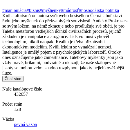
#manipulácia
#biznis
#myšlienky
#múdrosť
#hospodárska politika
Kniha aforismů od autora světového bestselleru Černá labuť staví
řadu jeho myšlenek do překvapivých souvislostí. Antický Prokrustes
se svým ložem, na němž zkracuje nebo prodlužuje své oběti, je pro
Taleba metaforou vedlejších účinků civilizačních procesů, jejichž
základem je manipulace a arogance: Lidstvo musí vyhovět
technologiím, nikoli naopak. Realitu je třeba přizpůsobit
ekonomickým modelům. Kvůli lékům se vynalézají nemoci.
Inteligence je umělý pojem z psychologických laboratoří. Otroky
dnes označujeme jako zaměstnance. Talebovy myšlenky jsou jako
vždy hravé, brilantní, podvratné a ukazují, že naše skálopevné
jistoty se mohou velmi snadno rozplynout jako ty nejlehkovážnější
iluze.
Čítať viac
Naše katalógové číslo
432657
Počet strán
128
Väzba
pevná väzba