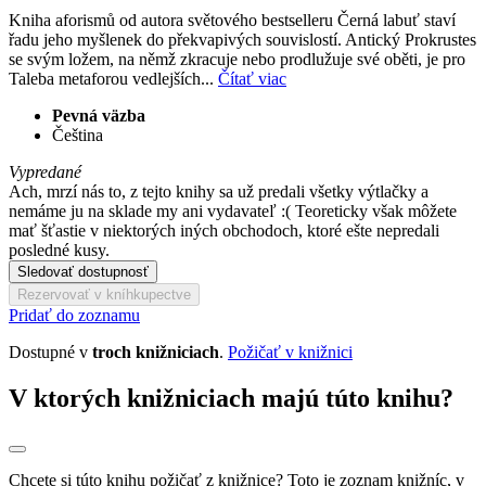
Kniha aforismů od autora světového bestselleru Černá labuť staví
řadu jeho myšlenek do překvapivých souvislostí. Antický Prokrustes
se svým ložem, na němž zkracuje nebo prodlužuje své oběti, je pro
Taleba metaforou vedlejších...
Čítať viac
Pevná väzba
Čeština
Vypredané
Ach, mrzí nás to, z tejto knihy sa už predali všetky výtlačky a
nemáme ju na sklade my ani vydavateľ :( Teoreticky však môžete
mať šťastie v niektorých iných obchodoch, ktoré ešte nepredali
posledné kusy.
Sledovať dostupnosť
Rezervovať v kníhkupectve
Pridať do zoznamu
Dostupné v
troch knižniciach
.
Požičať v knižnici
V ktorých knižniciach majú túto knihu?
Chcete si túto knihu požičať z knižnice? Toto je zoznam knižníc, v