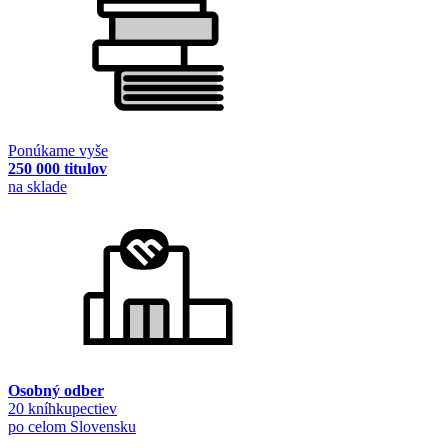
Ponúkame vyše
250 000 titulov
na sklade
Osobný odber
20 kníhkupectiev
po celom Slovensku