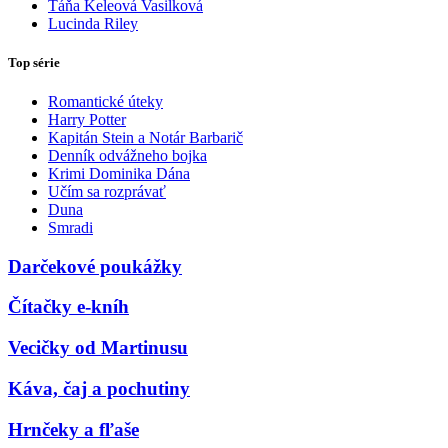
Táňa Keleová Vasilková
Lucinda Riley
Top série
Romantické úteky
Harry Potter
Kapitán Stein a Notár Barbarič
Denník odvážneho bojka
Krimi Dominika Dána
Učím sa rozprávať
Duna
Smradi
Darčekové poukážky
Čítačky e-kníh
Vecičky od Martinusu
Káva, čaj a pochutiny
Hrnčeky a fľaše