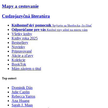
Mapy a cestovanie
Cudzojazyčná literatúra
Knihomoľský pomocník
Spýtajte sa Sherlocka, čo čítať
Odporúčame pre vás
Knižné tipy ušité na mieru vám
Všetky knihy
Knihy roka 2025
Bestsellery
Novinky
Pripravované
Akcie a zľavy
Kolekcie
BookTok
Mám záujem o titul
Top autori
Dominik Dán
Julie Caplin
Rebecca Yarros
Ana Huang
Sarah J. Maas