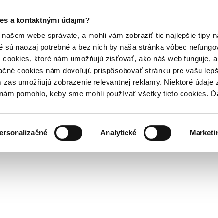
es a kontaktnými údajmi?
našom webe správate, a mohli vám zobraziť tie najlepšie tipy n
é sú naozaj potrebné a bez nich by naša stránka vôbec nefung
 cookies, ktoré nám umožňujú zisťovať, ako náš web funguje, a 
ačné cookies nám dovoľujú prispôsobovať stránku pre vašu lepši
zas umožňujú zobrazenie relevantnej reklamy. Niektoré údaje z
y nám pomohlo, keby sme mohli používať všetky tieto cookies. 
ersonalizačné
Analytické
Marketi