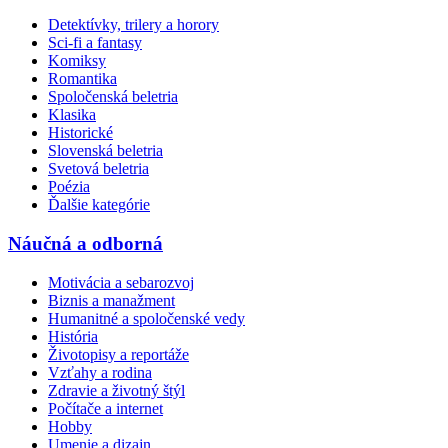
Detektívky, trilery a horory
Sci-fi a fantasy
Komiksy
Romantika
Spoločenská beletria
Klasika
Historické
Slovenská beletria
Svetová beletria
Poézia
Ďalšie kategórie
Náučná a odborná
Motivácia a sebarozvoj
Biznis a manažment
Humanitné a spoločenské vedy
História
Životopisy a reportáže
Vzťahy a rodina
Zdravie a životný štýl
Počítače a internet
Hobby
Umenie a dizajn