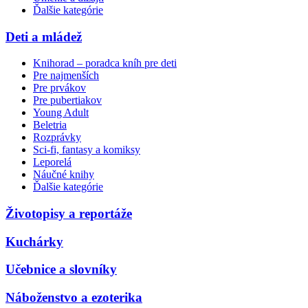
Ďalšie kategórie
Deti a mládež
Knihorad – poradca kníh pre deti
Pre najmenších
Pre prvákov
Pre pubertiakov
Young Adult
Beletria
Rozprávky
Sci-fi, fantasy a komiksy
Leporelá
Náučné knihy
Ďalšie kategórie
Životopisy a reportáže
Kuchárky
Učebnice a slovníky
Náboženstvo a ezoterika