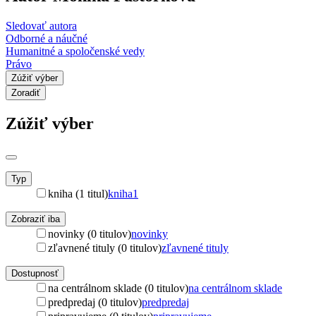
Sledovať autora
Odborné a náučné
Humanitné a spoločenské vedy
Právo
Zúžiť výber
Zoradiť
Zúžiť výber
Typ
kniha (1 titul)
kniha
1
Zobraziť iba
novinky (0 titulov)
novinky
zľavnené tituly (0 titulov)
zľavnené tituly
Dostupnosť
na centrálnom sklade (0 titulov)
na centrálnom sklade
predpredaj (0 titulov)
predpredaj