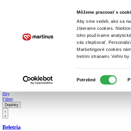
Doručenie
Kníhkupectvá
Knihovrátok
Poukážky
Knižný blog
Kontakt
Môžeme pracovať s cooki
Aby sme vedeli, ako sa na 
zbierame cookies. Niektor
E-knihy
Audioknihy
Hry
Filmy
Knihy
Doplnky
toho používame analytické
vás zlepšovať. Personaliz
Vyhľadávanie
Marketingové cookies nám 
tretími stranami. Veľmi b
Prihlásiť
Vyhľadávanie
Výber
Knihy
Potrebné
P
súhlasu
E-knihy
Audioknihy
Hry
Filmy
Doplnky
Beletria