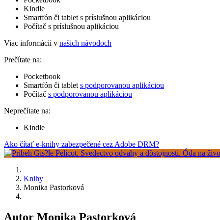
Kindle
Smartfón či tablet s príslušnou aplikáciou
Počítač s príslušnou aplikáciou
Viac informácií v
našich návodoch
Prečítate na:
Pocketbook
Smartfón či tablet
s podporovanou aplikáciou
Počítač
s podporovanou aplikáciou
Neprečítate na:
Kindle
Ako čítať e-knihy zabezpečené cez Adobe DRM?
Knihy
Monika Pastorková
Autor Monika Pastorková