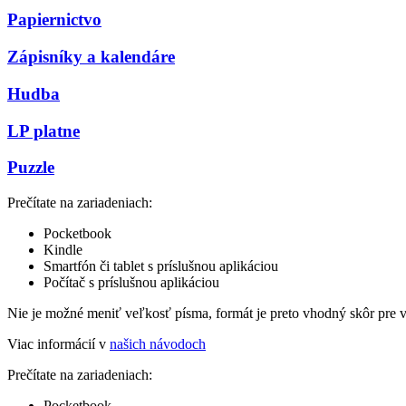
Papiernictvo
Zápisníky a kalendáre
Hudba
LP platne
Puzzle
Prečítate na zariadeniach:
Pocketbook
Kindle
Smartfón či tablet s príslušnou aplikáciou
Počítač s príslušnou aplikáciou
Nie je možné meniť veľkosť písma, formát je preto vhodný skôr pre 
Viac informácií v
našich návodoch
Prečítate na zariadeniach:
Pocketbook