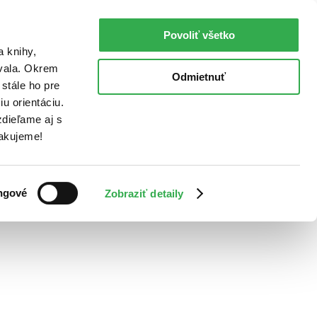
Povoliť všetko
a knihy,
ovala. Okrem
Odmietnuť
stále ho pre
u orientáciu.
dieľame aj s
Ďakujeme!
ngové
Zobraziť detaily