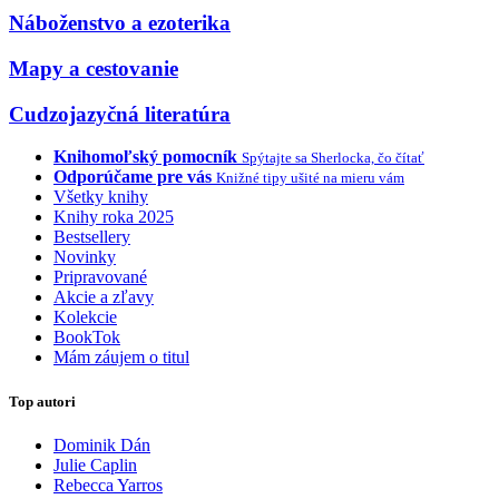
Náboženstvo a ezoterika
Mapy a cestovanie
Cudzojazyčná literatúra
Knihomoľský pomocník
Spýtajte sa Sherlocka, čo čítať
Odporúčame pre vás
Knižné tipy ušité na mieru vám
Všetky knihy
Knihy roka 2025
Bestsellery
Novinky
Pripravované
Akcie a zľavy
Kolekcie
BookTok
Mám záujem o titul
Top autori
Dominik Dán
Julie Caplin
Rebecca Yarros