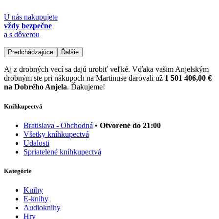
U nás nakupujete
vždy bezpečne
a s dôverou
Predchádzajúce
Ďalšie
Aj z drobných vecí sa dajú urobiť veľké. Vďaka vašim Anjelským
drobným ste pri nákupoch na Martinuse darovali už
1 501 406,00 €
na Dobrého Anjela
. Ďakujeme!
Kníhkupectvá
Bratislava - Obchodná
• Otvorené do 21:00
Všetky kníhkupectvá
Udalosti
Spriatelené kníhkupectvá
Kategórie
Knihy
E-knihy
Audioknihy
Hry