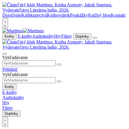
Doručenie
Kníhkupectvá
Knihovrátok
Poukážky
Knižný blog
Kontakt
E-knihy
Audioknihy
Hry
Filmy
Knihy
Doplnky
Vyhľadávanie
Prihlásiť
Vyhľadávanie
Knihy
E-knihy
Audioknihy
Hry
Filmy
Doplnky