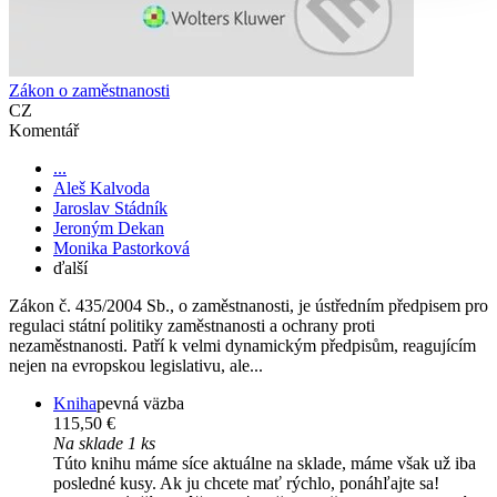
Zákon o zaměstnanosti
CZ
Komentář
...
Aleš Kalvoda
Jaroslav Stádník
Jeroným Dekan
Monika Pastorková
ďalší
Zákon č. 435/2004 Sb., o zaměstnanosti, je ústředním předpisem pro
regulaci státní politiky zaměstnanosti a ochrany proti
nezaměstnanosti. Patří k velmi dynamickým předpisům, reagujícím
nejen na evropskou legislativu, ale...
Kniha
pevná väzba
115,50 €
Na sklade 1 ks
Túto knihu máme síce aktuálne na sklade, máme však už iba
posledné kusy. Ak ju chcete mať rýchlo, ponáhľajte sa!