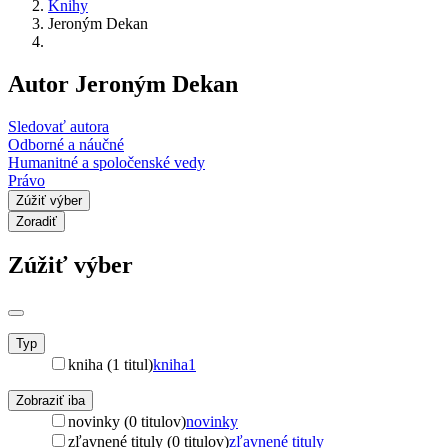
Knihy
Jeroným Dekan
Autor Jeroným Dekan
Sledovať autora
Odborné a náučné
Humanitné a spoločenské vedy
Právo
Zúžiť výber
Zoradiť
Zúžiť výber
Typ
kniha (1 titul)
kniha
1
Zobraziť iba
novinky (0 titulov)
novinky
zľavnené tituly (0 titulov)
zľavnené tituly