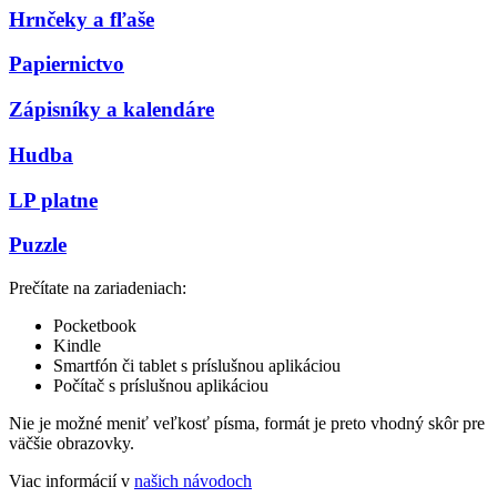
Hrnčeky a fľaše
Papiernictvo
Zápisníky a kalendáre
Hudba
LP platne
Puzzle
Prečítate na zariadeniach:
Pocketbook
Kindle
Smartfón či tablet s príslušnou aplikáciou
Počítač s príslušnou aplikáciou
Nie je možné meniť veľkosť písma, formát je preto vhodný skôr pre
väčšie obrazovky.
Viac informácií v
našich návodoch