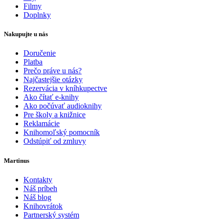
Filmy
Doplnky
Nakupujte u nás
Doručenie
Platba
Prečo práve u nás?
Najčastejšie otázky
Rezervácia v kníhkupectve
Ako čítať e-knihy
Ako počúvať audioknihy
Pre školy a knižnice
Reklamácie
Knihomoľský pomocník
Odstúpiť od zmluvy
Martinus
Kontakty
Náš príbeh
Náš blog
Knihovrátok
Partnerský systém