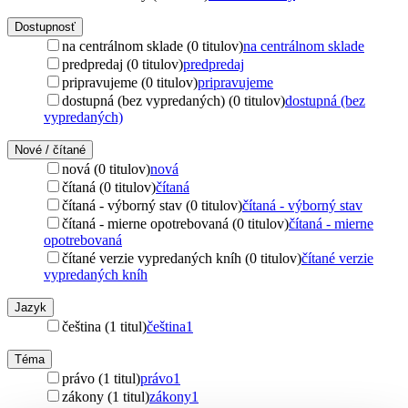
Dostupnosť
na centrálnom sklade (0 titulov)
na centrálnom sklade
predpredaj (0 titulov)
predpredaj
pripravujeme (0 titulov)
pripravujeme
dostupná (bez vypredaných) (0 titulov)
dostupná (bez
vypredaných)
Nové / čítané
nová (0 titulov)
nová
čítaná (0 titulov)
čítaná
čítaná - výborný stav (0 titulov)
čítaná - výborný stav
čítaná - mierne opotrebovaná (0 titulov)
čítaná - mierne
opotrebovaná
čítané verzie vypredaných kníh (0 titulov)
čítané verzie
vypredaných kníh
Jazyk
čeština (1 titul)
čeština
1
Téma
právo (1 titul)
právo
1
zákony (1 titul)
zákony
1