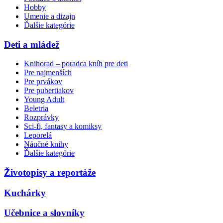
Hobby
Umenie a dizajn
Ďalšie kategórie
Deti a mládež
Knihorad – poradca kníh pre deti
Pre najmenších
Pre prvákov
Pre pubertiakov
Young Adult
Beletria
Rozprávky
Sci-fi, fantasy a komiksy
Leporelá
Náučné knihy
Ďalšie kategórie
Životopisy a reportáže
Kuchárky
Učebnice a slovníky