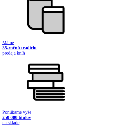
Máme
35-ročnú tradíciu
predaja kníh
Ponúkame vyše
250 000 titulov
na sklade