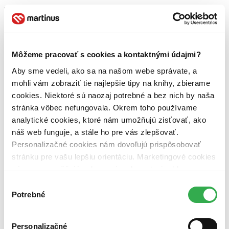
Pre koho
pre právnikov (1 titul)
pre právnikov
1
Vydavateľstvo
Wolters Kluwer ČR (1 titul)
Wolters Kluwer ČR
1
Môžeme pracovať s cookies a kontaktnými údajmi?
Aby sme vedeli, ako sa na našom webe správate, a
Väzba
pevná väzba (1 titul)
pevná väzba
1
mohli vám zobraziť tie najlepšie tipy na knihy, zbierame
cookies. Niektoré sú naozaj potrebné a bez nich by naša
Zúžiť výber
stránka vôbec nefungovala. Okrem toho používame
Zoradiť
analytické cookies, ktoré nám umožňujú zisťovať, ako
náš web funguje, a stále ho pre vás zlepšovať.
Personalizačné cookies nám dovoľujú prispôsobovať
stránku pre vašu lepšiu orientáciu. Marketingové cookies
nám zas umožňujú zobrazenie relevantnej reklamy.
Bestsellery
Top hodnotené
Niektoré údaje zdieľame aj s tretími stranami. Veľmi by
Výber
Novinky
nám pomohlo, keby sme mohli používať všetky tieto
Potrebné
súhlasu
Najdrahšie
cookies. Ďakujeme!
Najlacnejšie
Najvyššia zľava
Personalizačné