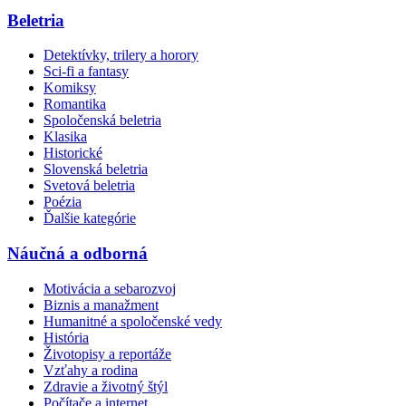
Beletria
Detektívky, trilery a horory
Sci-fi a fantasy
Komiksy
Romantika
Spoločenská beletria
Klasika
Historické
Slovenská beletria
Svetová beletria
Poézia
Ďalšie kategórie
Náučná a odborná
Motivácia a sebarozvoj
Biznis a manažment
Humanitné a spoločenské vedy
História
Životopisy a reportáže
Vzťahy a rodina
Zdravie a životný štýl
Počítače a internet