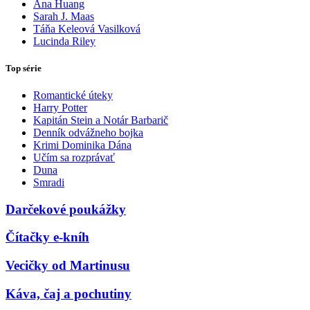
Ana Huang
Sarah J. Maas
Táňa Keleová Vasilková
Lucinda Riley
Top série
Romantické úteky
Harry Potter
Kapitán Stein a Notár Barbarič
Denník odvážneho bojka
Krimi Dominika Dána
Učím sa rozprávať
Duna
Smradi
Darčekové poukážky
Čítačky e-kníh
Vecičky od Martinusu
Káva, čaj a pochutiny