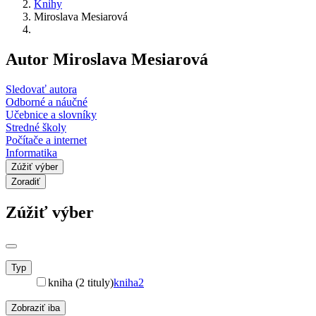
Knihy
Miroslava Mesiarová
Autor Miroslava Mesiarová
Sledovať autora
Odborné a náučné
Učebnice a slovníky
Stredné školy
Počítače a internet
Informatika
Zúžiť výber
Zoradiť
Zúžiť výber
Typ
kniha (2 tituly)
kniha
2
Zobraziť iba