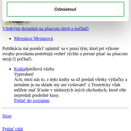
Odmietnuť
Všetkými desiatimi na písacom stroji a počítači
Miroslava Mesiarová
Publikácia má pomôcť uplatniť sa v praxi tým, ktorí pri výkone
svojho povolania potrebujú vedieť rýchlo a presne písať na písacom
stroji či počítači.
Kniha
špirálová väzba
Vypredané
Ach, mrzí nás to, z tejto knihy sa už predali všetky výtlačky a
nemáme ju na sklade my ani vydavateľ :( Teoreticky však
môžete mať šťastie v niektorých iných obchodoch, ktoré ešte
nepredali posledné kusy.
Pridať do zoznamu
Hore
Pridať citát