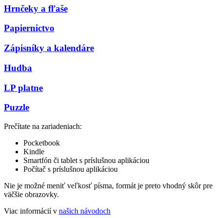
Hrnčeky a fľaše
Papiernictvo
Zápisníky a kalendáre
Hudba
LP platne
Puzzle
Prečítate na zariadeniach:
Pocketbook
Kindle
Smartfón či tablet s príslušnou aplikáciou
Počítač s príslušnou aplikáciou
Nie je možné meniť veľkosť písma, formát je preto vhodný skôr pre
väčšie obrazovky.
Viac informácií v
našich návodoch