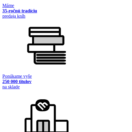
Máme
35-ročnú tradíciu
predaja kníh
Ponúkame vyše
250 000 titulov
na sklade