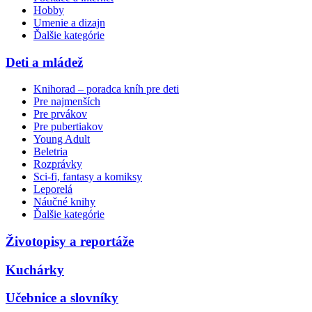
Hobby
Umenie a dizajn
Ďalšie kategórie
Deti a mládež
Knihorad – poradca kníh pre deti
Pre najmenších
Pre prvákov
Pre pubertiakov
Young Adult
Beletria
Rozprávky
Sci-fi, fantasy a komiksy
Leporelá
Náučné knihy
Ďalšie kategórie
Životopisy a reportáže
Kuchárky
Učebnice a slovníky