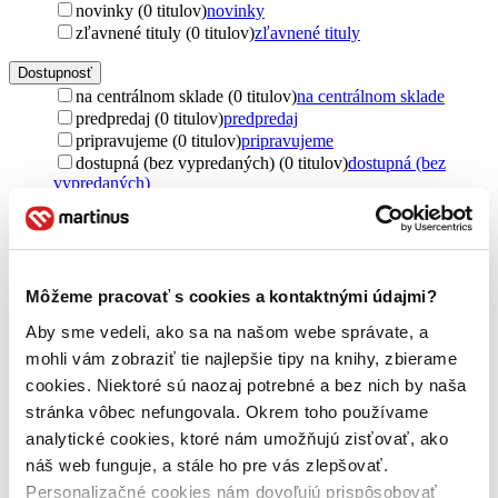
novinky (0 titulov)
novinky
zľavnené tituly (0 titulov)
zľavnené tituly
Dostupnosť
na centrálnom sklade (0 titulov)
na centrálnom sklade
predpredaj (0 titulov)
predpredaj
pripravujeme (0 titulov)
pripravujeme
dostupná (bez vypredaných) (0 titulov)
dostupná (bez
vypredaných)
Nové / čítané
nová (0 titulov)
nová
čítaná (0 titulov)
čítaná
čítaná - výborný stav (0 titulov)
čítaná - výborný stav
Môžeme pracovať s cookies a kontaktnými údajmi?
čítaná - mierne opotrebovaná (0 titulov)
čítaná - mierne
Aby sme vedeli, ako sa na našom webe správate, a
opotrebovaná
čítané verzie vypredaných kníh (0 titulov)
čítané verzie
mohli vám zobraziť tie najlepšie tipy na knihy, zbierame
vypredaných kníh
cookies. Niektoré sú naozaj potrebné a bez nich by naša
stránka vôbec nefungovala. Okrem toho používame
Jazyk
analytické cookies, ktoré nám umožňujú zisťovať, ako
slovenčina (2 tituly)
slovenčina
2
náš web funguje, a stále ho pre vás zlepšovať.
Vydavateľstvo
Personalizačné cookies nám dovoľujú prispôsobovať