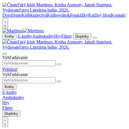
Doručenie
Kníhkupectvá
Knihovrátok
Poukážky
Knižný blog
Kontakt
E-knihy
Audioknihy
Hry
Filmy
Knihy
Doplnky
Vyhľadávanie
Prihlásiť
Vyhľadávanie
Knihy
E-knihy
Audioknihy
Hry
Filmy
Doplnky