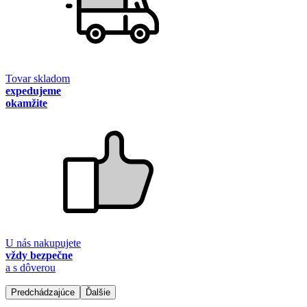
Tovar skladom
expedujeme
okamžite
U nás nakupujete
vždy bezpečne
a s dôverou
Predchádzajúce
Ďalšie