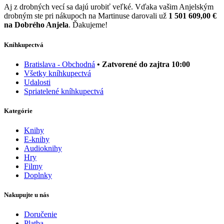
Aj z drobných vecí sa dajú urobiť veľké. Vďaka vašim Anjelským
drobným ste pri nákupoch na Martinuse darovali už
1 501 609,00 €
na Dobrého Anjela
. Ďakujeme!
Kníhkupectvá
Bratislava - Obchodná
• Zatvorené do zajtra 10:00
Všetky kníhkupectvá
Udalosti
Spriatelené kníhkupectvá
Kategórie
Knihy
E-knihy
Audioknihy
Hry
Filmy
Doplnky
Nakupujte u nás
Doručenie
Platba