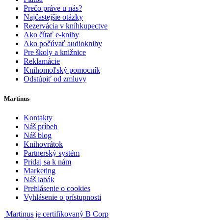
Prečo práve u nás?
Najčastejšie otázky
Rezervácia v kníhkupectve
Ako čítať e-knihy
Ako počúvať audioknihy
Pre školy a knižnice
Reklamácie
Knihomoľský pomocník
Odstúpiť od zmluvy
Martinus
Kontakty
Náš príbeh
Náš blog
Knihovrátok
Partnerský systém
Pridaj sa k nám
Marketing
Náš labák
Prehlásenie o cookies
Vyhlásenie o prístupnosti
Martinus je certifikovaný B Corp