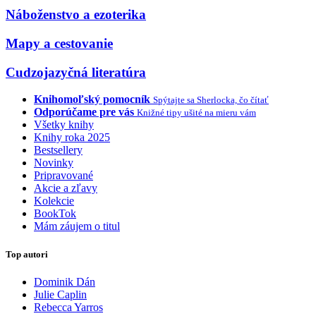
Náboženstvo a ezoterika
Mapy a cestovanie
Cudzojazyčná literatúra
Knihomoľský pomocník
Spýtajte sa Sherlocka, čo čítať
Odporúčame pre vás
Knižné tipy ušité na mieru vám
Všetky knihy
Knihy roka 2025
Bestsellery
Novinky
Pripravované
Akcie a zľavy
Kolekcie
BookTok
Mám záujem o titul
Top autori
Dominik Dán
Julie Caplin
Rebecca Yarros