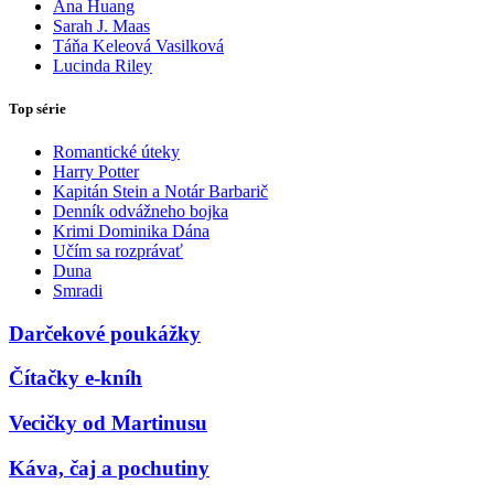
Ana Huang
Sarah J. Maas
Táňa Keleová Vasilková
Lucinda Riley
Top série
Romantické úteky
Harry Potter
Kapitán Stein a Notár Barbarič
Denník odvážneho bojka
Krimi Dominika Dána
Učím sa rozprávať
Duna
Smradi
Darčekové poukážky
Čítačky e-kníh
Vecičky od Martinusu
Káva, čaj a pochutiny