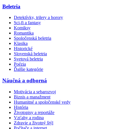
Beletria
Detektívky, trilery a horory
Sci-fi a fantasy
Komiksy
Romantika
Spoločenská beletria
Klasika
Historické
Slovenská beletria
Svetová beletria
Poézia
Ďalšie kategórie
Náučná a odborná
Motivácia a sebarozvoj
Biznis a manažment
Humanitné a spoločenské vedy
História
Životopisy a reportáže
Vzťahy a rodina
Zdravie a životný štýl
Počítače a internet