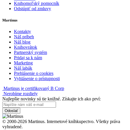
Knihomoľský pomocník
Odstúpiť od zmluvy
Martinus
Kontakty
Náš príbeh
Náš blog
Knihovrátok
Partnerský systém
Pridaj sa k nám
Marketing
Náš labák
Prehlásenie o cookies
Vyhlásenie o prístupnosti
Martinus je certifikovaný B Corp
Nerobíme rozdiely
Najlepšie novinky sú tie knižné. Získajte ich ako prví:
Odoslať
© 2000-2026 Martinus. Internetové kníhkupectvo. Všetky práva
vyhradené.