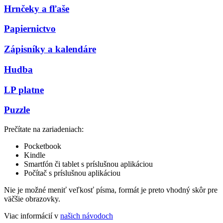
Hrnčeky a fľaše
Papiernictvo
Zápisníky a kalendáre
Hudba
LP platne
Puzzle
Prečítate na zariadeniach:
Pocketbook
Kindle
Smartfón či tablet s príslušnou aplikáciou
Počítač s príslušnou aplikáciou
Nie je možné meniť veľkosť písma, formát je preto vhodný skôr pre
väčšie obrazovky.
Viac informácií v
našich návodoch