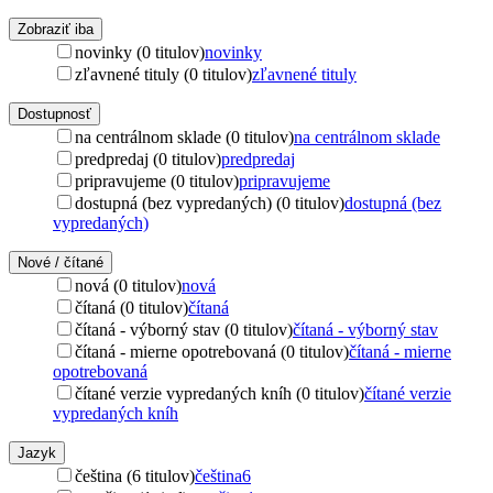
Zobraziť iba
novinky (0 titulov)
novinky
zľavnené tituly (0 titulov)
zľavnené tituly
Dostupnosť
na centrálnom sklade (0 titulov)
na centrálnom sklade
predpredaj (0 titulov)
predpredaj
pripravujeme (0 titulov)
pripravujeme
dostupná (bez vypredaných) (0 titulov)
dostupná (bez
vypredaných)
Nové / čítané
nová (0 titulov)
nová
čítaná (0 titulov)
čítaná
čítaná - výborný stav (0 titulov)
čítaná - výborný stav
čítaná - mierne opotrebovaná (0 titulov)
čítaná - mierne
opotrebovaná
čítané verzie vypredaných kníh (0 titulov)
čítané verzie
vypredaných kníh
Jazyk
čeština (6 titulov)
čeština
6