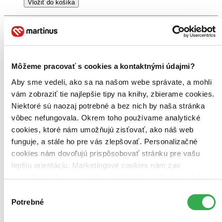
Vložiť do košíka
Môžeme pracovať s cookies a kontaktnými údajmi?
Aby sme vedeli, ako sa na našom webe správate, a mohli
vám zobraziť tie najlepšie tipy na knihy, zbierame cookies.
Niektoré sú naozaj potrebné a bez nich by naša stránka
vôbec nefungovala. Okrem toho používame analytické
cookies, ktoré nám umožňujú zisťovať, ako náš web
funguje, a stále ho pre vás zlepšovať. Personalizačné
cookies nám dovoľujú prispôsobovať stránku pre vašu
lepšiu orientáciu. Marketingové cookies nám zas
umožňujú zobrazenie relevantnej reklamy. Niektoré údaje
zdieľame aj s tretími stranami. Veľmi by nám pomohlo,
Výber
keby sme mohli používať všetky tieto cookies. Ďakujeme!
Potrebné
súhlasu