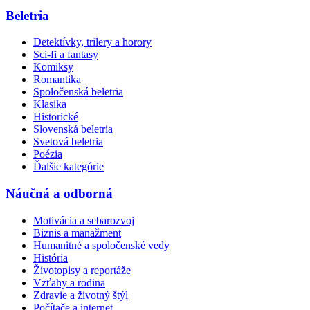
Beletria
Detektívky, trilery a horory
Sci-fi a fantasy
Komiksy
Romantika
Spoločenská beletria
Klasika
Historické
Slovenská beletria
Svetová beletria
Poézia
Ďalšie kategórie
Náučná a odborná
Motivácia a sebarozvoj
Biznis a manažment
Humanitné a spoločenské vedy
História
Životopisy a reportáže
Vzťahy a rodina
Zdravie a životný štýl
Počítače a internet