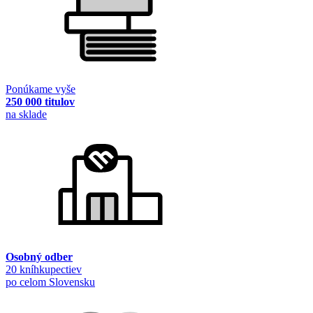
Ponúkame vyše
250 000 titulov
na sklade
Osobný odber
20 kníhkupectiev
po celom Slovensku