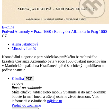
E-kniha
Podvod Allamody v Praze 1660 / Betrug der Allamoda in Prag 1660
CZ
Alena Jakubcová
Miroslav Lukáš
Komediální alegorie z pera vídeňsko-pražského barnabitského
kazatele Costanza Arzonniho byla v roce 1660 dvakrát inscenována
v Martinickém paláci na Hradčanech před šlechtickým publikem na
počest hostitele...
E-kniha
PDF
32,00 €
Ihneď na stiahnutie
Máte čítačku, tablet alebo mobil? Stiahnite si do nich e-knihu:
budete ju mať hneď a ešte aj ušetríte život stromom. Viac
informácii o e-knihách
nájdete tu
.
Pridať do zoznamu