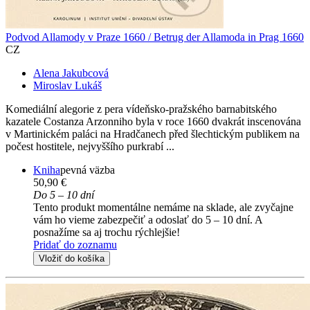
Podvod Allamody v Praze 1660 / Betrug der Allamoda in Prag 1660
CZ
Alena Jakubcová
Miroslav Lukáš
Komediální alegorie z pera vídeňsko-pražského barnabitského
kazatele Costanza Arzonniho byla v roce 1660 dvakrát inscenována
v Martinickém paláci na Hradčanech před šlechtickým publikem na
počest hostitele, nejvyššího purkrabí ...
Kniha
pevná väzba
50,90 €
Do 5 – 10 dní
Tento produkt momentálne nemáme na sklade, ale zvyčajne
vám ho vieme zabezpečiť a odoslať do 5 – 10 dní. A
posnažíme sa aj trochu rýchlejšie!
Pridať do zoznamu
Vložiť do košíka