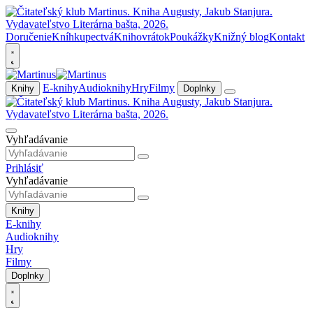
Doručenie
Kníhkupectvá
Knihovrátok
Poukážky
Knižný blog
Kontakt
E-knihy
Audioknihy
Hry
Filmy
Knihy
Doplnky
Vyhľadávanie
Prihlásiť
Vyhľadávanie
Knihy
E-knihy
Audioknihy
Hry
Filmy
Doplnky