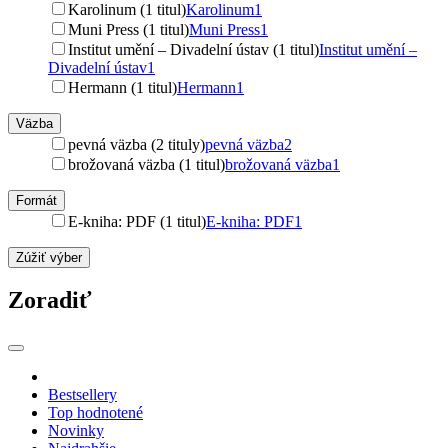
Karolinum (1 titul)
Karolinum
1
Muni Press (1 titul)
Muni Press
1
Institut umění – Divadelní ústav (1 titul)
Institut umění –
Divadelní ústav
1
Hermann (1 titul)
Hermann
1
Väzba
pevná väzba (2 tituly)
pevná väzba
2
brožovaná väzba (1 titul)
brožovaná väzba
1
Formát
E-kniha: PDF (1 titul)
E-kniha: PDF
1
Zúžiť výber
Zoradiť
Bestsellery
Top hodnotené
Novinky