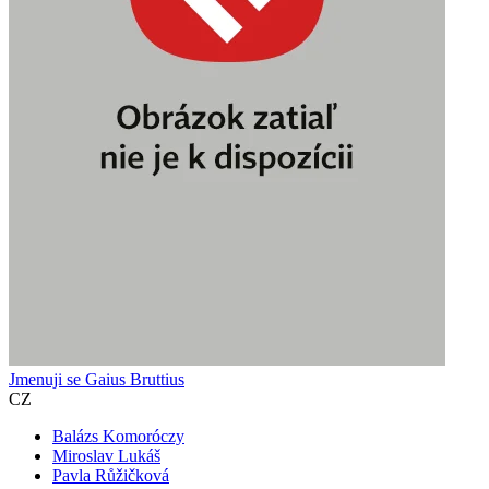
Jmenuji se Gaius Bruttius
CZ
Balázs Komoróczy
Miroslav Lukáš
Pavla Růžičková