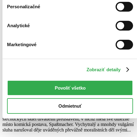
Personalizačné
Analytické
Marketingové
Zobraziť detaily
Spaßmacher ve službách šlechty
CZ
Povoliť všetko
Divadlo v českých zemích ve druhé polovině 17. století
Miroslav Lukáš
Odmietnuť
Touha po zábavě a smíchu přivedla po třicetileté válce do
šlechtických sídel divadelní představení, v nichž měla své důležité
místo komická postava, Spaßmacher. Vychytralý a mnohdy vulgární
sluha narušoval děje uváděných převážně moralistních děl svými...