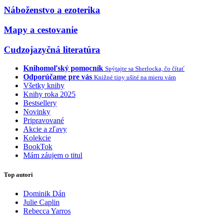
Náboženstvo a ezoterika
Mapy a cestovanie
Cudzojazyčná literatúra
Knihomoľský pomocník
Spýtajte sa Sherlocka, čo čítať
Odporúčame pre vás
Knižné tipy ušité na mieru vám
Všetky knihy
Knihy roka 2025
Bestsellery
Novinky
Pripravované
Akcie a zľavy
Kolekcie
BookTok
Mám záujem o titul
Top autori
Dominik Dán
Julie Caplin
Rebecca Yarros