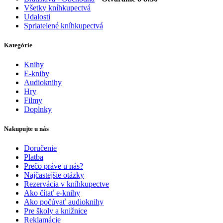
Všetky kníhkupectvá
Udalosti
Spriatelené kníhkupectvá
Kategórie
Knihy
E-knihy
Audioknihy
Hry
Filmy
Doplnky
Nakupujte u nás
Doručenie
Platba
Prečo práve u nás?
Najčastejšie otázky
Rezervácia v kníhkupectve
Ako čítať e-knihy
Ako počúvať audioknihy
Pre školy a knižnice
Reklamácie