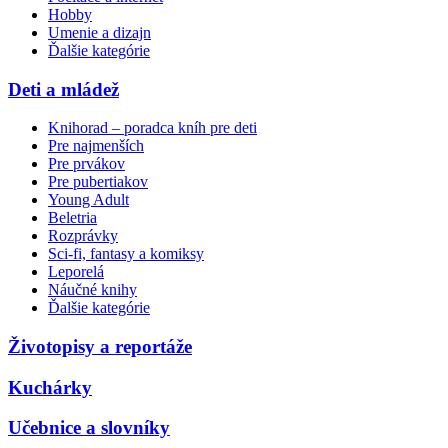
Hobby
Umenie a dizajn
Ďalšie kategórie
Deti a mládež
Knihorad – poradca kníh pre deti
Pre najmenších
Pre prvákov
Pre pubertiakov
Young Adult
Beletria
Rozprávky
Sci-fi, fantasy a komiksy
Leporelá
Náučné knihy
Ďalšie kategórie
Životopisy a reportáže
Kuchárky
Učebnice a slovníky