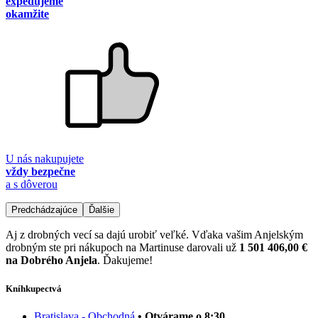
expedujeme
okamžite
U nás nakupujete
vždy bezpečne
a s dôverou
Predchádzajúce
Ďalšie
Aj z drobných vecí sa dajú urobiť veľké. Vďaka vašim Anjelským
drobným ste pri nákupoch na Martinuse darovali už
1 501 406,00 €
na Dobrého Anjela
. Ďakujeme!
Kníhkupectvá
Bratislava - Obchodná
• Otvárame o 8:30