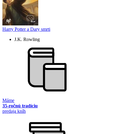
Harry Potter a Dary smrti
J.K. Rowling
Máme
35-ročnú tradíciu
predaja kníh