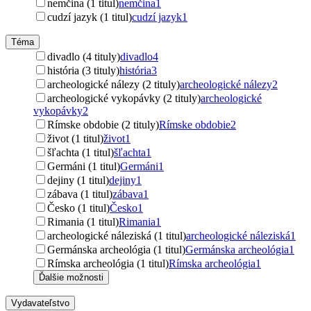
nemčina (1 titul)
nemčina
1
cudzí jazyk (1 titul)
cudzí jazyk
1
Téma
divadlo (4 tituly)
divadlo
4
história (3 tituly)
história
3
archeologické nálezy (2 tituly)
archeologické nálezy
2
archeologické vykopávky (2 tituly)
archeologické
vykopávky
2
Rímske obdobie (2 tituly)
Rímske obdobie
2
život (1 titul)
život
1
šľachta (1 titul)
šľachta
1
Germáni (1 titul)
Germáni
1
dejiny (1 titul)
dejiny
1
zábava (1 titul)
zábava
1
Česko (1 titul)
Česko
1
Rimania (1 titul)
Rimania
1
archeologické náleziská (1 titul)
archeologické náleziská
1
Germánska archeológia (1 titul)
Germánska archeológia
1
Rímska archeológia (1 titul)
Rímska archeológia
1
Ďalšie možnosti
Vydavateľstvo