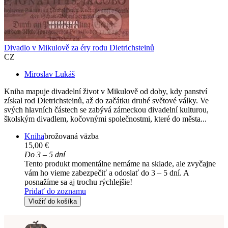
Divadlo v Mikulově za éry rodu Dietrichsteinů
CZ
Miroslav Lukáš
Kniha mapuje divadelní život v Mikulově od doby, kdy panství
získal rod Dietrichsteinů, až do začátku druhé světové války. Ve
svých hlavních částech se zabývá zámeckou divadelní kulturou,
školským divadlem, kočovnými společnostmi, které do města...
Kniha
brožovaná väzba
15,00 €
Do 3 – 5 dní
Tento produkt momentálne nemáme na sklade, ale zvyčajne
vám ho vieme zabezpečiť a odoslať do 3 – 5 dní. A
posnažíme sa aj trochu rýchlejšie!
Pridať do zoznamu
Vložiť do košíka