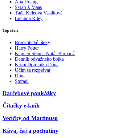
Ana Huang
Sarah J. Maas
Táňa Keleová Vasilková
Lucinda Riley
Top série
Romantické úteky
Harry Potter
Kapitán Stein a Notár Barbarič
Denník odvážneho bojka
Krimi Dominika Dána
Učím sa rozprávať
Duna
Smradi
Darčekové poukážky
Čítačky e-kníh
Vecičky od Martinusu
Káva, čaj a pochutiny