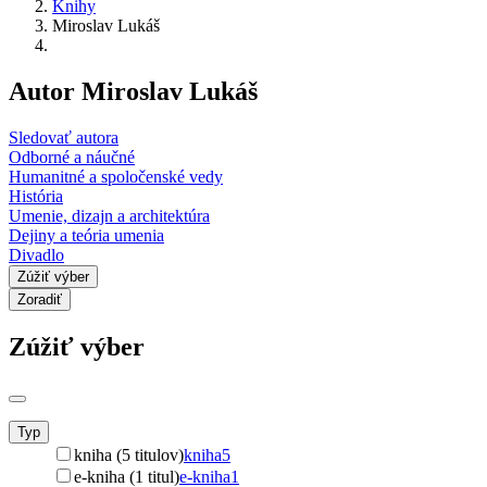
Knihy
Miroslav Lukáš
Autor Miroslav Lukáš
Sledovať autora
Odborné a náučné
Humanitné a spoločenské vedy
História
Umenie, dizajn a architektúra
Dejiny a teória umenia
Divadlo
Zúžiť výber
Zoradiť
Zúžiť výber
Typ
kniha (5 titulov)
kniha
5
e-kniha (1 titul)
e-kniha
1