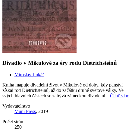
Divadlo v Mikulově za éry rodu Dietrichsteinů
Miroslav Lukáš
Kniha mapuje divadelní život v Mikulově od doby, kdy panství
získal rod Dietrichsteinů, až do začátku druhé světové války. Ve
svých hlavních částech se zabývá zámeckou divadelní...
Čítať viac
Vydavateľstvo
Muni Press
, 2019
Počet strán
250