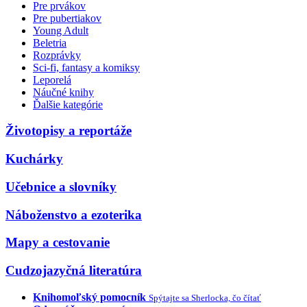
Pre prvákov
Pre pubertiakov
Young Adult
Beletria
Rozprávky
Sci-fi, fantasy a komiksy
Leporelá
Náučné knihy
Ďalšie kategórie
Životopisy a reportáže
Kuchárky
Učebnice a slovníky
Náboženstvo a ezoterika
Mapy a cestovanie
Cudzojazyčná literatúra
Knihomoľský pomocník
Spýtajte sa Sherlocka, čo čítať