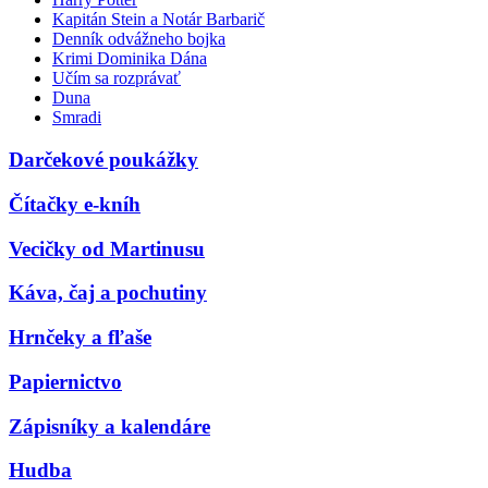
Kapitán Stein a Notár Barbarič
Denník odvážneho bojka
Krimi Dominika Dána
Učím sa rozprávať
Duna
Smradi
Darčekové poukážky
Čítačky e-kníh
Vecičky od Martinusu
Káva, čaj a pochutiny
Hrnčeky a fľaše
Papiernictvo
Zápisníky a kalendáre
Hudba