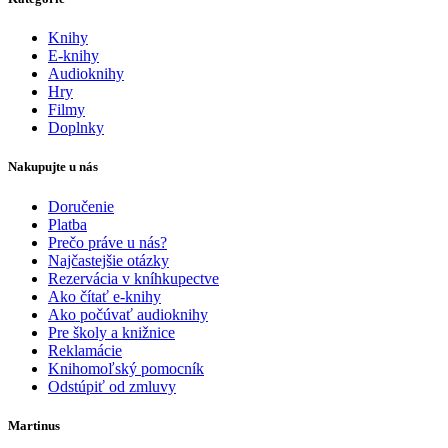
Knihy
E-knihy
Audioknihy
Hry
Filmy
Doplnky
Nakupujte u nás
Doručenie
Platba
Prečo práve u nás?
Najčastejšie otázky
Rezervácia v kníhkupectve
Ako čítať e-knihy
Ako počúvať audioknihy
Pre školy a knižnice
Reklamácie
Knihomoľský pomocník
Odstúpiť od zmluvy
Martinus