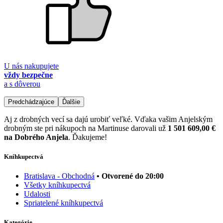
U nás nakupujete
vždy bezpečne
a s dôverou
Predchádzajúce
Ďalšie
Aj z drobných vecí sa dajú urobiť veľké. Vďaka vašim Anjelským
drobným ste pri nákupoch na Martinuse darovali už
1 501 609,00 €
na Dobrého Anjela
. Ďakujeme!
Kníhkupectvá
Bratislava - Obchodná
• Otvorené do 20:00
Všetky kníhkupectvá
Udalosti
Spriatelené kníhkupectvá
Kategórie