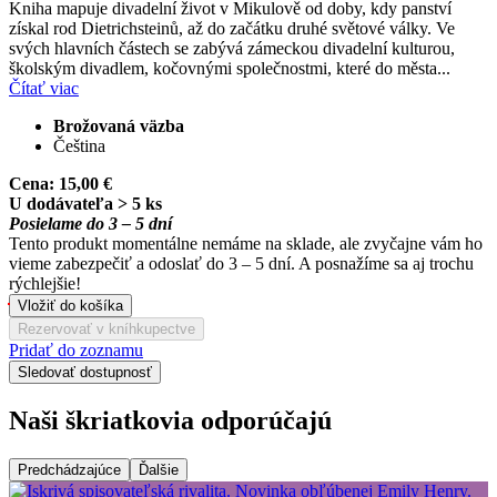
Kniha mapuje divadelní život v Mikulově od doby, kdy panství
získal rod Dietrichsteinů, až do začátku druhé světové války. Ve
svých hlavních částech se zabývá zámeckou divadelní kulturou,
školským divadlem, kočovnými společnostmi, které do města...
Čítať viac
Brožovaná väzba
Čeština
Cena:
15,00 €
U dodávateľa > 5 ks
Posielame do 3 – 5 dní
Tento produkt momentálne nemáme na sklade, ale zvyčajne vám ho
vieme zabezpečiť a odoslať do 3 – 5 dní. A posnažíme sa aj trochu
rýchlejšie!
Vložiť do košíka
Rezervovať v kníhkupectve
Pridať do zoznamu
Sledovať dostupnosť
Naši škriatkovia odporúčajú
Predchádzajúce
Ďalšie