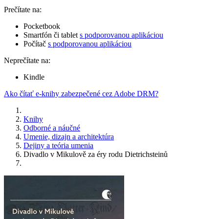
Prečítate na:
Pocketbook
Smartfón či tablet
s podporovanou aplikáciou
Počítač
s podporovanou aplikáciou
Neprečítate na:
Kindle
Ako čítať e-knihy zabezpečené cez Adobe DRM?
Knihy
Odborné a náučné
Umenie, dizajn a architektúra
Dejiny a teória umenia
Divadlo v Mikulově za éry rodu Dietrichsteinů