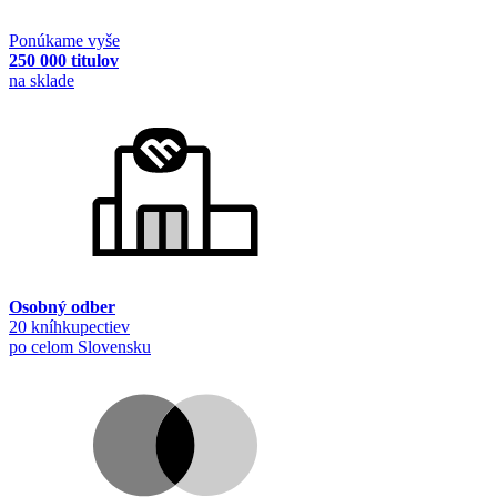
Ponúkame vyše
250 000 titulov
na sklade
Osobný odber
20 kníhkupectiev
po celom Slovensku