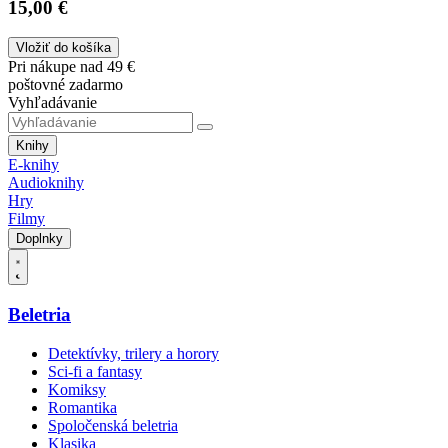
15,00 €
Vložiť do košíka
Pri nákupe nad 49 €
poštovné zadarmo
Vyhľadávanie
Knihy
E-knihy
Audioknihy
Hry
Filmy
Doplnky
Beletria
Detektívky, trilery a horory
Sci-fi a fantasy
Komiksy
Romantika
Spoločenská beletria
Klasika