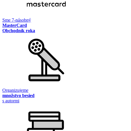
Sme 7-násobný
MasterCard
Obchodník roka
Organizujeme
množstvo besied
s autormi