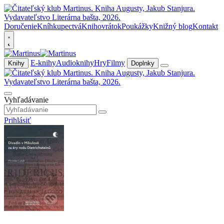
Doručenie
Kníhkupectvá
Knihovrátok
Poukážky
Knižný blog
Kontakt
E-knihy
Audioknihy
Hry
Filmy
Knihy
Doplnky
Vyhľadávanie
Prihlásiť