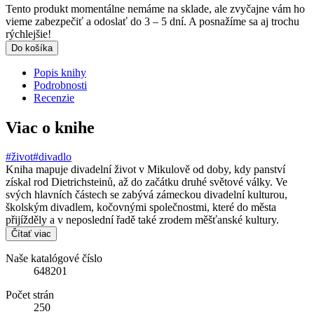
Tento produkt momentálne nemáme na sklade, ale zvyčajne vám ho
vieme zabezpečiť a odoslať do 3 – 5 dní. A posnažíme sa aj trochu
rýchlejšie!
Do košíka
Popis knihy
Podrobnosti
Recenzie
Viac o knihe
#život
#divadlo
Kniha mapuje divadelní život v Mikulově od doby, kdy panství
získal rod Dietrichsteinů, až do začátku druhé světové války. Ve
svých hlavních částech se zabývá zámeckou divadelní kulturou,
školským divadlem, kočovnými společnostmi, které do města
přijížděly a v neposlední řadě také zrodem měšťanské kultury.
Čítať viac
Naše katalógové číslo
648201
Počet strán
250