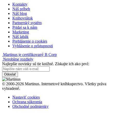
Kontakty
Náš príbeh
Náš blog
Knihovrátok
Partnerský systém
Pridaj sa k nám
Marketing
Náš labák
Prehlásenie o cookies
Vyhlásenie o prístupnosti
Martinus je certifikovaný B Corp
Nerobíme rozdiely
Najlepšie novinky sú tie knižné. Získajte ich ako prví:
Odoslať
© 2000-2026 Martinus. Internetové kníhkupectvo. Všetky práva
vyhradené.
Nastaviť cookies
Ochrana súkromia
Obchodné podmienky