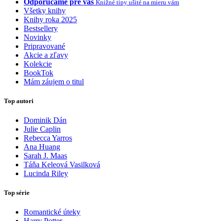
Odporúčame pre vás
Knižné tipy ušité na mieru vám
Všetky knihy
Knihy roka 2025
Bestsellery
Novinky
Pripravované
Akcie a zľavy
Kolekcie
BookTok
Mám záujem o titul
Top autori
Dominik Dán
Julie Caplin
Rebecca Yarros
Ana Huang
Sarah J. Maas
Táňa Keleová Vasilková
Lucinda Riley
Top série
Romantické úteky
Harry Potter