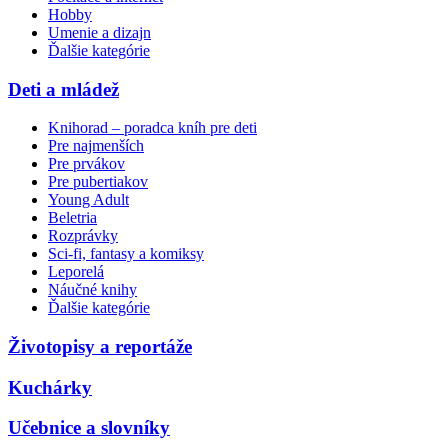
Hobby
Umenie a dizajn
Ďalšie kategórie
Deti a mládež
Knihorad – poradca kníh pre deti
Pre najmenších
Pre prvákov
Pre pubertiakov
Young Adult
Beletria
Rozprávky
Sci-fi, fantasy a komiksy
Leporelá
Náučné knihy
Ďalšie kategórie
Životopisy a reportáže
Kuchárky
Učebnice a slovníky