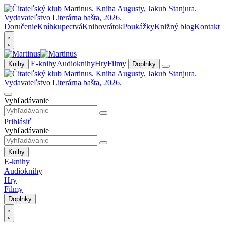
Doručenie
Kníhkupectvá
Knihovrátok
Poukážky
Knižný blog
Kontakt
E-knihy
Audioknihy
Hry
Filmy
Knihy
Doplnky
Vyhľadávanie
Prihlásiť
Vyhľadávanie
Knihy
E-knihy
Audioknihy
Hry
Filmy
Doplnky