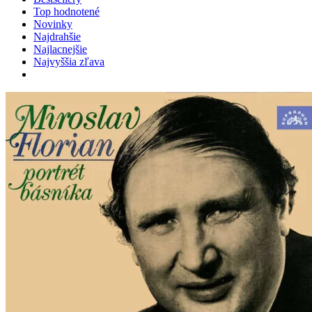
Top hodnotené
Novinky
Najdrahšie
Najlacnejšie
Najvyššia zľava