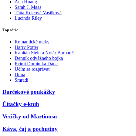
Ana Huang
Sarah J. Maas
Táňa Keleová Vasilková
Lucinda Riley
Top série
Romantické úteky
Harry Potter
Kapitán Stein a Notár Barbarič
Denník odvážneho bojka
Krimi Dominika Dána
Učím sa rozprávať
Duna
Smradi
Darčekové poukážky
Čítačky e-kníh
Vecičky od Martinusu
Káva, čaj a pochutiny