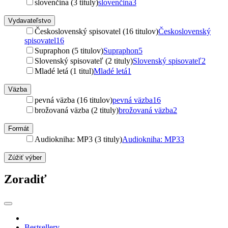
slovenčina (3 tituly)
slovenčina
3
Vydavateľstvo
Československý spisovatel (16 titulov)
Československý
spisovatel
16
Supraphon (5 titulov)
Supraphon
5
Slovenský spisovateľ (2 tituly)
Slovenský spisovateľ
2
Mladé letá (1 titul)
Mladé letá
1
Väzba
pevná väzba (16 titulov)
pevná väzba
16
brožovaná väzba (2 tituly)
brožovaná väzba
2
Formát
Audiokniha: MP3 (3 tituly)
Audiokniha: MP3
3
Zúžiť výber
Zoradiť
Bestsellery