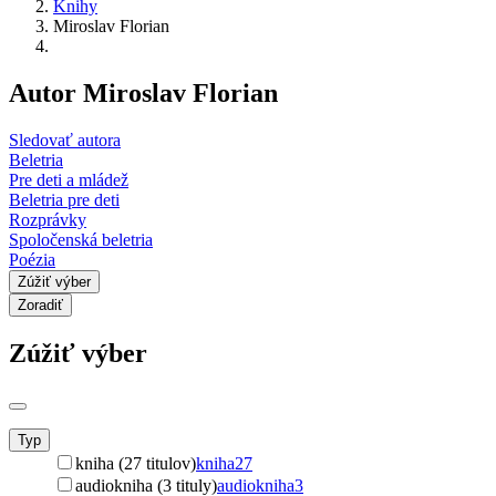
Knihy
Miroslav Florian
Autor Miroslav Florian
Sledovať autora
Beletria
Pre deti a mládež
Beletria pre deti
Rozprávky
Spoločenská beletria
Poézia
Zúžiť výber
Zoradiť
Zúžiť výber
Typ
kniha (27 titulov)
kniha
27
audiokniha (3 tituly)
audiokniha
3