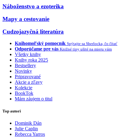
Náboženstvo a ezoterika
Mapy a cestovanie
Cudzojazyčná literatúra
Knihomoľský pomocník
Spýtajte sa Sherlocka, čo čítať
Odporúčame pre vás
Knižné tipy ušité na mieru vám
Všetky knihy
Knihy roka 2025
Bestsellery
Novinky
Pripravované
Akcie a zľavy
Kolekcie
BookTok
Mám záujem o titul
Top autori
Dominik Dán
Julie Caplin
Rebecca Yarros