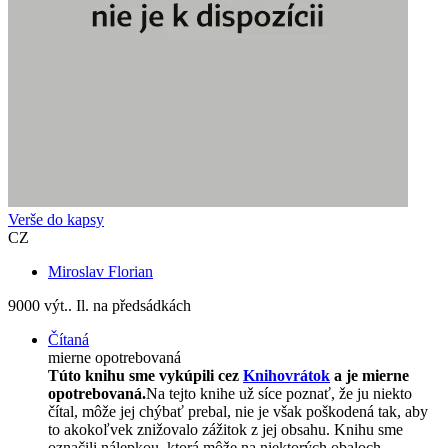
Verše do kapsy
CZ
Miroslav Florian
9000 výt.. Il. na předsádkách
Čítaná
mierne opotrebovaná
Túto knihu sme vykúpili cez
Knihovrátok
a je mierne
opotrebovaná.
Na tejto knihe už síce poznať, že ju niekto
čítal, môže jej chýbať prebal, nie je však poškodená tak, aby
to akokoľvek znižovalo zážitok z jej obsahu. Knihu sme
označili nálepkou, ktorá môže na niektorých obaloch