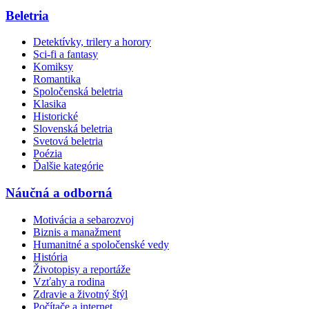
Beletria
Detektívky, trilery a horory
Sci-fi a fantasy
Komiksy
Romantika
Spoločenská beletria
Klasika
Historické
Slovenská beletria
Svetová beletria
Poézia
Ďalšie kategórie
Náučná a odborná
Motivácia a sebarozvoj
Biznis a manažment
Humanitné a spoločenské vedy
História
Životopisy a reportáže
Vzťahy a rodina
Zdravie a životný štýl
Počítače a internet