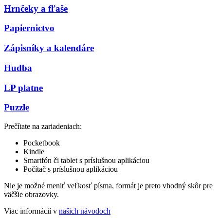
Hrnčeky a fľaše
Papiernictvo
Zápisníky a kalendáre
Hudba
LP platne
Puzzle
Prečítate na zariadeniach:
Pocketbook
Kindle
Smartfón či tablet s príslušnou aplikáciou
Počítač s príslušnou aplikáciou
Nie je možné meniť veľkosť písma, formát je preto vhodný skôr pre
väčšie obrazovky.
Viac informácií v
našich návodoch