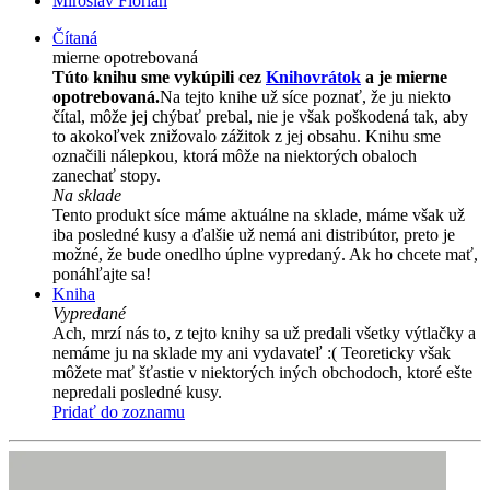
Miroslav Florian
Čítaná
mierne opotrebovaná
Túto knihu sme vykúpili cez
Knihovrátok
a je mierne
opotrebovaná.
Na tejto knihe už síce poznať, že ju niekto
čítal, môže jej chýbať prebal, nie je však poškodená tak, aby
to akokoľvek znižovalo zážitok z jej obsahu. Knihu sme
označili nálepkou, ktorá môže na niektorých obaloch
zanechať stopy.
Na sklade
Tento produkt síce máme aktuálne na sklade, máme však už
iba posledné kusy a ďalšie už nemá ani distribútor, preto je
možné, že bude onedlho úplne vypredaný. Ak ho chcete mať,
ponáhľajte sa!
Kniha
Vypredané
Ach, mrzí nás to, z tejto knihy sa už predali všetky výtlačky a
nemáme ju na sklade my ani vydavateľ :( Teoreticky však
môžete mať šťastie v niektorých iných obchodoch, ktoré ešte
nepredali posledné kusy.
Pridať do zoznamu