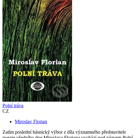
Polní tráva
CZ
Miroslav Florian
Zatím poslední básnický výbor z díla významného představitele
poezie všedního dne Miroslava Floriana vychází pod názvem Polní