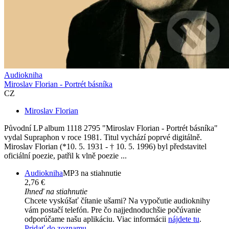
Audiokniha
Miroslav Florian - Portrét básníka
CZ
Miroslav Florian
Původní LP album 1118 2795 "Miroslav Florian - Portrét básníka"
vydal Supraphon v roce 1981. Titul vychází poprvé digitálně.
Miroslav Florian (*10. 5. 1931 - † 10. 5. 1996) byl představitel
oficiální poezie, patřil k vlně poezie ...
Audiokniha
MP3 na stiahnutie
2,76 €
Ihneď na stiahnutie
Chcete vyskúšať čítanie ušami? Na vypočutie audioknihy
vám postačí telefón. Pre čo najjednoduchšie počúvanie
odporúčame našu aplikáciu. Viac informácii
nájdete tu
.
Pridať do zoznamu