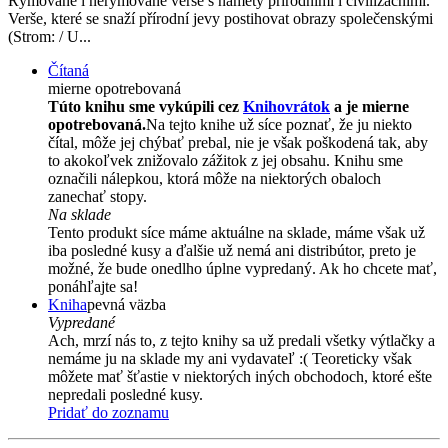
Rýmované i nerýmované verše s náměty přírodními i civilizačními.
Verše, které se snaží přírodní jevy postihovat obrazy společenskými
(Strom: / U...
Čítaná
mierne opotrebovaná
Túto knihu sme vykúpili cez
Knihovrátok
a je mierne
opotrebovaná.
Na tejto knihe už síce poznať, že ju niekto
čítal, môže jej chýbať prebal, nie je však poškodená tak, aby
to akokoľvek znižovalo zážitok z jej obsahu. Knihu sme
označili nálepkou, ktorá môže na niektorých obaloch
zanechať stopy.
Na sklade
Tento produkt síce máme aktuálne na sklade, máme však už
iba posledné kusy a ďalšie už nemá ani distribútor, preto je
možné, že bude onedlho úplne vypredaný. Ak ho chcete mať,
ponáhľajte sa!
Kniha
pevná väzba
Vypredané
Ach, mrzí nás to, z tejto knihy sa už predali všetky výtlačky a
nemáme ju na sklade my ani vydavateľ :( Teoreticky však
môžete mať šťastie v niektorých iných obchodoch, ktoré ešte
nepredali posledné kusy.
Pridať do zoznamu