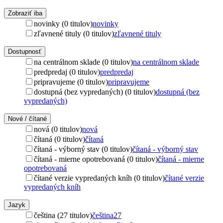
Zobraziť iba
novinky (0 titulov)
novinky
zľavnené tituly (0 titulov)
zľavnené tituly
Dostupnosť
na centrálnom sklade (0 titulov)
na centrálnom sklade
predpredaj (0 titulov)
predpredaj
pripravujeme (0 titulov)
pripravujeme
dostupná (bez vypredaných) (0 titulov)
dostupná (bez
vypredaných)
Nové / čítané
nová (0 titulov)
nová
čítaná (0 titulov)
čítaná
čítaná - výborný stav (0 titulov)
čítaná - výborný stav
čítaná - mierne opotrebovaná (0 titulov)
čítaná - mierne
opotrebovaná
čítané verzie vypredaných kníh (0 titulov)
čítané verzie
vypredaných kníh
Jazyk
čeština (27 titulov)
čeština
27