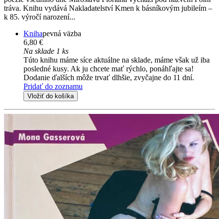
tráva. Knihu vydává Nakladatelství Kmen k básníkovým jubileím –
k 85. výročí narození...
Kniha
pevná väzba
6,80 €
Na sklade 1 ks
Túto knihu máme síce aktuálne na sklade, máme však už iba
posledné kusy. Ak ju chcete mať rýchlo, ponáhľajte sa!
Dodanie ďalších môže trvať dlhšie, zvyčajne do 11 dní.
Pridať do zoznamu
Vložiť do košíka