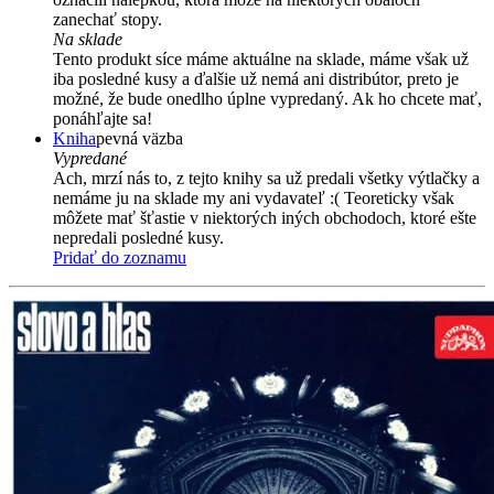
zanechať stopy.
Na sklade
Tento produkt síce máme aktuálne na sklade, máme však už
iba posledné kusy a ďalšie už nemá ani distribútor, preto je
možné, že bude onedlho úplne vypredaný. Ak ho chcete mať,
ponáhľajte sa!
Kniha
pevná väzba
Vypredané
Ach, mrzí nás to, z tejto knihy sa už predali všetky výtlačky a
nemáme ju na sklade my ani vydavateľ :( Teoreticky však
môžete mať šťastie v niektorých iných obchodoch, ktoré ešte
nepredali posledné kusy.
Pridať do zoznamu