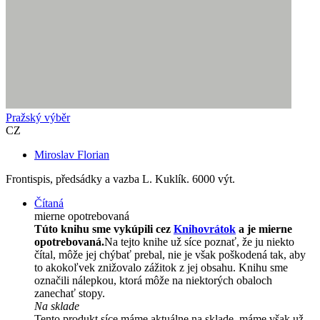
Pražský výběr
CZ
Miroslav Florian
Frontispis, předsádky a vazba L. Kuklík. 6000 výt.
Čítaná
mierne opotrebovaná
Túto knihu sme vykúpili cez
Knihovrátok
a je mierne
opotrebovaná.
Na tejto knihe už síce poznať, že ju niekto
čítal, môže jej chýbať prebal, nie je však poškodená tak, aby
to akokoľvek znižovalo zážitok z jej obsahu. Knihu sme
označili nálepkou, ktorá môže na niektorých obaloch
zanechať stopy.
Na sklade
Tento produkt síce máme aktuálne na sklade, máme však už