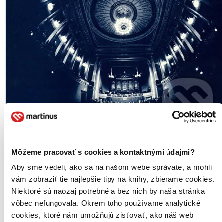
Audiokniha
Slovo a hlas
Môžeme pracovať s cookies a kontaktnými údajmi?
CZ
Aby sme vedeli, ako sa na našom webe správate, a mohli
Antonín Sova
vám zobraziť tie najlepšie tipy na knihy, zbierame cookies.
Donát Šajner
Niektoré sú naozaj potrebné a bez nich by naša stránka
František Branislav
František Halas
vôbec nefungovala. Okrem toho používame analytické
František Hrubín
cookies, ktoré nám umožňujú zisťovať, ako náš web
ďalší