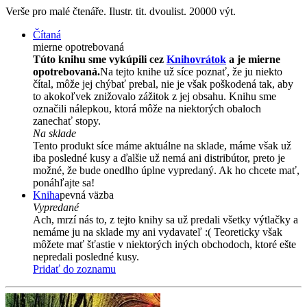
Verše pro malé čtenáře. Ilustr. tit. dvoulist. 20000 výt.
Čítaná
mierne opotrebovaná
Túto knihu sme vykúpili cez
Knihovrátok
a je mierne
opotrebovaná.
Na tejto knihe už síce poznať, že ju niekto
čítal, môže jej chýbať prebal, nie je však poškodená tak, aby
to akokoľvek znižovalo zážitok z jej obsahu. Knihu sme
označili nálepkou, ktorá môže na niektorých obaloch
zanechať stopy.
Na sklade
Tento produkt síce máme aktuálne na sklade, máme však už
iba posledné kusy a ďalšie už nemá ani distribútor, preto je
možné, že bude onedlho úplne vypredaný. Ak ho chcete mať,
ponáhľajte sa!
Kniha
pevná väzba
Vypredané
Ach, mrzí nás to, z tejto knihy sa už predali všetky výtlačky a
nemáme ju na sklade my ani vydavateľ :( Teoreticky však
môžete mať šťastie v niektorých iných obchodoch, ktoré ešte
nepredali posledné kusy.
Pridať do zoznamu