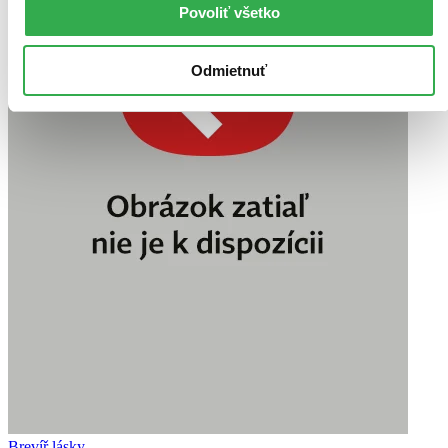
Povoliť všetko
Odmietnuť
Brevíř lásky