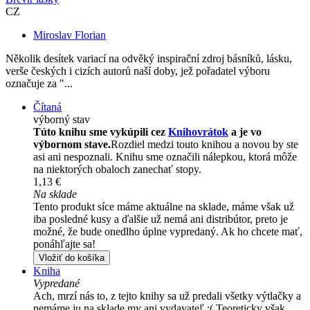
CZ
Miroslav Florian
Několik desítek variací na odvěký inspirační zdroj básníků, lásku,
verše českých i cizích autorů naší doby, jež pořadatel výboru
označuje za "...
Čítaná
výborný stav
Túto knihu sme vykúpili cez
Knihovrátok
a je vo
výbornom stave.
Rozdiel medzi touto knihou a novou by ste
asi ani nespoznali. Knihu sme označili nálepkou, ktorá môže
na niektorých obaloch zanechať stopy.
1,13 €
Na sklade
Tento produkt síce máme aktuálne na sklade, máme však už
iba posledné kusy a ďalšie už nemá ani distribútor, preto je
možné, že bude onedlho úplne vypredaný. Ak ho chcete mať,
ponáhľajte sa!
Vložiť do košíka
Kniha
Vypredané
Ach, mrzí nás to, z tejto knihy sa už predali všetky výtlačky a
nemáme ju na sklade my ani vydavateľ :( Teoreticky však