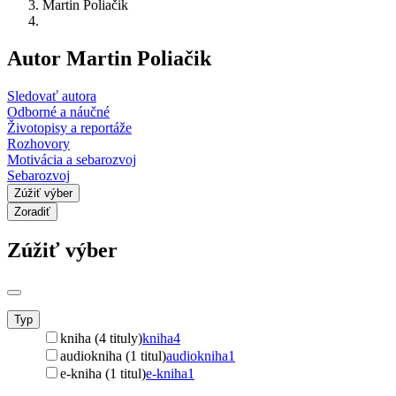
Martin Poliačik
Autor Martin Poliačik
Sledovať autora
Odborné a náučné
Životopisy a reportáže
Rozhovory
Motivácia a sebarozvoj
Sebarozvoj
Zúžiť výber
Zoradiť
Zúžiť výber
Typ
kniha (4 tituly)
kniha
4
audiokniha (1 titul)
audiokniha
1
e-kniha (1 titul)
e-kniha
1