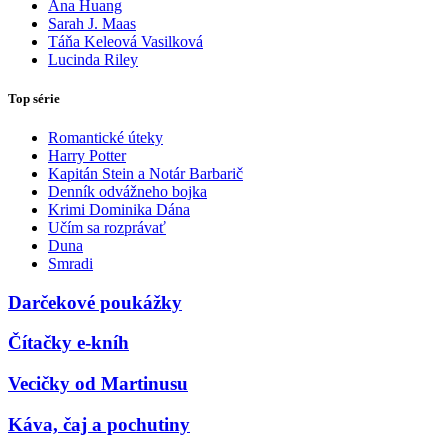
Ana Huang
Sarah J. Maas
Táňa Keleová Vasilková
Lucinda Riley
Top série
Romantické úteky
Harry Potter
Kapitán Stein a Notár Barbarič
Denník odvážneho bojka
Krimi Dominika Dána
Učím sa rozprávať
Duna
Smradi
Darčekové poukážky
Čítačky e-kníh
Vecičky od Martinusu
Káva, čaj a pochutiny