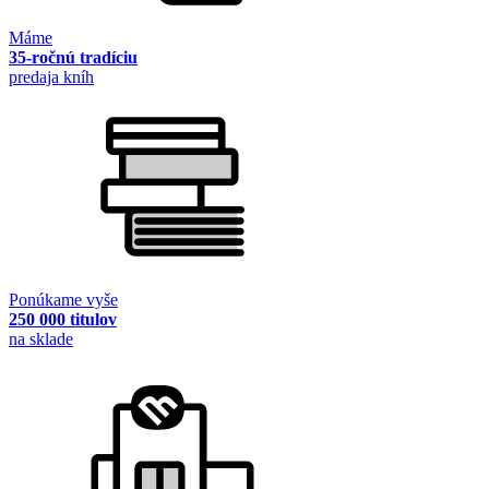
Máme
35-ročnú tradíciu
predaja kníh
Ponúkame vyše
250 000 titulov
na sklade