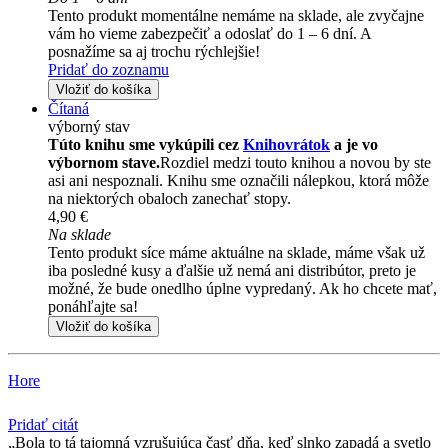
Tento produkt momentálne nemáme na sklade, ale zvyčajne
vám ho vieme zabezpečiť a odoslať do 1 – 6 dní. A
posnažíme sa aj trochu rýchlejšie!
Pridať do zoznamu
Vložiť do košíka
Čítaná
výborný stav
Túto knihu sme vykúpili cez
Knihovrátok
a je vo
výbornom stave.
Rozdiel medzi touto knihou a novou by ste
asi ani nespoznali. Knihu sme označili nálepkou, ktorá môže
na niektorých obaloch zanechať stopy.
4,90 €
Na sklade
Tento produkt síce máme aktuálne na sklade, máme však už
iba posledné kusy a ďalšie už nemá ani distribútor, preto je
možné, že bude onedlho úplne vypredaný. Ak ho chcete mať,
ponáhľajte sa!
Vložiť do košíka
Hore
Pridať citát
Bola to tá tajomná vzrušujúca časť dňa, keď slnko zapadá a svetlo