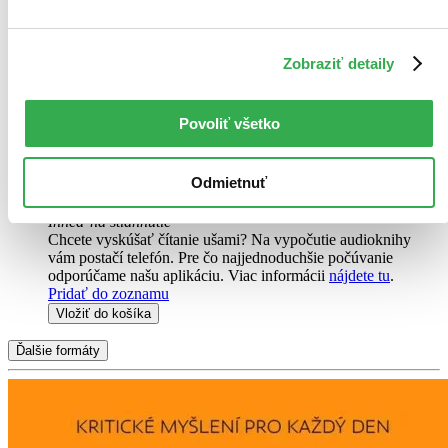
Vložiť do košíka
E-kniha
PDF
EPUB
MOBI
12,90 €
Zobraziť detaily
Ihneď na stiahnutie
Máte čítačku, tablet alebo mobil? Stiahnite si do nich e-knihu:
budete ju mať hneď a ešte aj ušetríte život stromom. Viac
Povoliť všetko
informácii o e-knihách
nájdete tu
.
Pridať do zoznamu
Vložiť do košíka
Odmietnuť
Audiokniha
MP3 na stiahnutie
9,95 €
Ihneď na stiahnutie
Chcete vyskúšať čítanie ušami? Na vypočutie audioknihy
vám postačí telefón. Pre čo najjednoduchšie počúvanie
odporúčame našu aplikáciu. Viac informácii
nájdete tu
.
Pridať do zoznamu
Vložiť do košíka
Ďalšie formáty