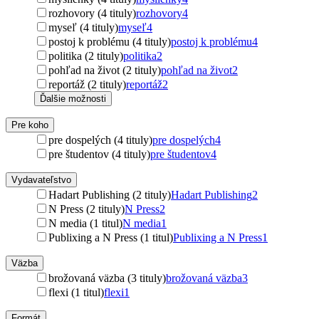
rozhovory (4 tituly)
rozhovory
4
myseľ (4 tituly)
myseľ
4
postoj k problému (4 tituly)
postoj k problému
4
politika (2 tituly)
politika
2
pohľad na život (2 tituly)
pohľad na život
2
reportáž (2 tituly)
reportáž
2
Ďalšie možnosti
Pre koho
pre dospelých (4 tituly)
pre dospelých
4
pre študentov (4 tituly)
pre študentov
4
Vydavateľstvo
Hadart Publishing (2 tituly)
Hadart Publishing
2
N Press (2 tituly)
N Press
2
N media (1 titul)
N media
1
Publixing a N Press (1 titul)
Publixing a N Press
1
Väzba
brožovaná väzba (3 tituly)
brožovaná väzba
3
flexi (1 titul)
flexi
1
Formát