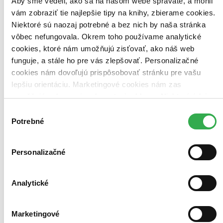
Aby sme vedeli, ako sa na našom webe správate, a mohli
vám zobraziť tie najlepšie tipy na knihy, zbierame cookies.
Niektoré sú naozaj potrebné a bez nich by naša stránka
vôbec nefungovala. Okrem toho používame analytické
cookies, ktoré nám umožňujú zisťovať, ako náš web
funguje, a stále ho pre vás zlepšovať. Personalizačné
Poriadok v hlave
Kritické myslenie na každý deň
cookies nám dovoľujú prispôsobovať stránku pre vašu
lepšiu orientáciu. Marketingové cookies nám zas
Linda Lančová
umožňujú zobrazenie relevantnej reklamy. Niektoré údaje
Martin Poliačik
zdieľame aj s tretími stranami. Veľmi by nám pomohlo,
Výber
So spoluautorkou Lindou Lančovou pripravili prehľadného a
keby sme mohli používať všetky tieto cookies. Ďakujeme!
Potrebné
súhlasu
názorného sprievodcu kritickým myslením, ktorý vás naučí, ako
postaviť argument, ako sa správne pýtať, ako kritizovať či ako
prezentovať svoje myšlienky...
Personalizačné
Kniha
flexi väzba
15,90 €
Na sklade > 5 ks
Analytické
Táto kniha sa môže na cestu ku vám vybrať prakticky
okamžite! Ak si ju objednáte do 13:00 v pracovný deň,
odošleme vám ju ešte dnes, inak najneskôr nasledujúci
pracovný deň.
Marketingové
Pridať do zoznamu