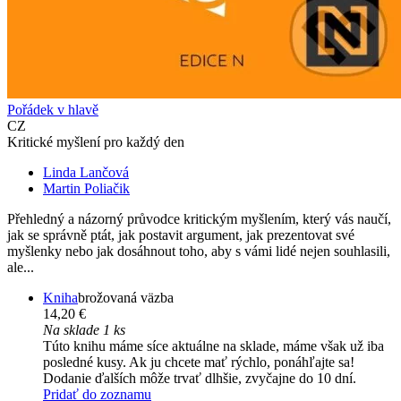
Pořádek v hlavě
CZ
Kritické myšlení pro každý den
Linda Lančová
Martin Poliačik
Přehledný a názorný průvodce kritickým myšlením, který vás naučí,
jak se správně ptát, jak postavit argument, jak prezentovat své
myšlenky nebo jak dosáhnout toho, aby s vámi lidé nejen souhlasili,
ale...
Kniha
brožovaná väzba
14,20 €
Na sklade 1 ks
Túto knihu máme síce aktuálne na sklade, máme však už iba
posledné kusy. Ak ju chcete mať rýchlo, ponáhľajte sa!
Dodanie ďalších môže trvať dlhšie, zvyčajne do 10 dní.
Pridať do zoznamu