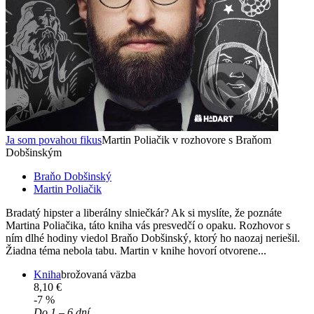
Ja som povahou fikus
Martin Poliačik v rozhovore s Braňom
Dobšinským
Braňo Dobšinský
Martin Poliačik
Bradatý hipster a liberálny slniečkár? Ak si myslíte, že poznáte
Martina Poliačika, táto kniha vás presvedčí o opaku. Rozhovor s
ním dlhé hodiny viedol Braňo Dobšinský, ktorý ho naozaj neriešil.
Žiadna téma nebola tabu. Martin v knihe hovorí otvorene...
Kniha
brožovaná väzba
8,10 €
-7 %
Do 1 – 6 dní