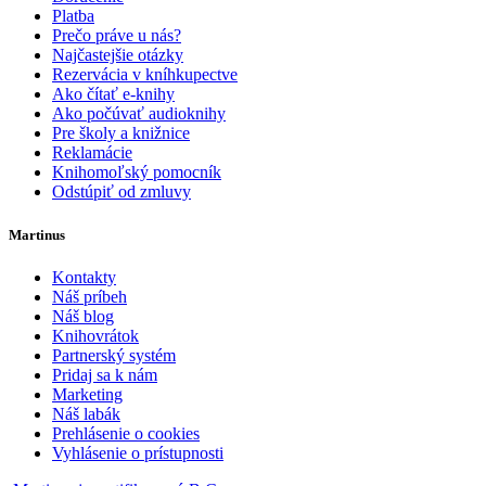
Platba
Prečo práve u nás?
Najčastejšie otázky
Rezervácia v kníhkupectve
Ako čítať e-knihy
Ako počúvať audioknihy
Pre školy a knižnice
Reklamácie
Knihomoľský pomocník
Odstúpiť od zmluvy
Martinus
Kontakty
Náš príbeh
Náš blog
Knihovrátok
Partnerský systém
Pridaj sa k nám
Marketing
Náš labák
Prehlásenie o cookies
Vyhlásenie o prístupnosti