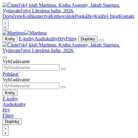
Doručenie
Kníhkupectvá
Knihovrátok
Poukážky
Knižný blog
Kontakt
E-knihy
Audioknihy
Hry
Filmy
Knihy
Doplnky
Vyhľadávanie
Prihlásiť
Vyhľadávanie
Knihy
E-knihy
Audioknihy
Hry
Filmy
Doplnky