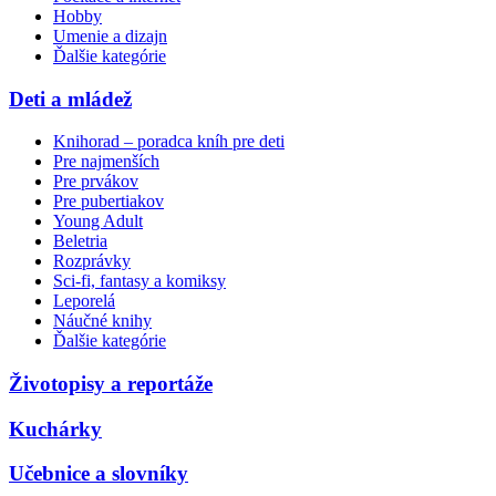
Hobby
Umenie a dizajn
Ďalšie kategórie
Deti a mládež
Knihorad – poradca kníh pre deti
Pre najmenších
Pre prvákov
Pre pubertiakov
Young Adult
Beletria
Rozprávky
Sci-fi, fantasy a komiksy
Leporelá
Náučné knihy
Ďalšie kategórie
Životopisy a reportáže
Kuchárky
Učebnice a slovníky