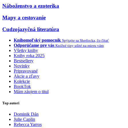
Náboženstvo a ezoterika
Mapy a cestovanie
Cudzojazyčná literatúra
Knihomoľský pomocník
Spýtajte sa Sherlocka, čo čítať
Odporúčame pre vás
Knižné tipy ušité na mieru vám
Všetky knihy
Knihy roka 2025
Bestsellery
Novinky
Pripravované
Akcie a zľavy
Kolekcie
BookTok
Mám záujem o titul
Top autori
Dominik Dán
Julie Caplin
Rebecca Yarros