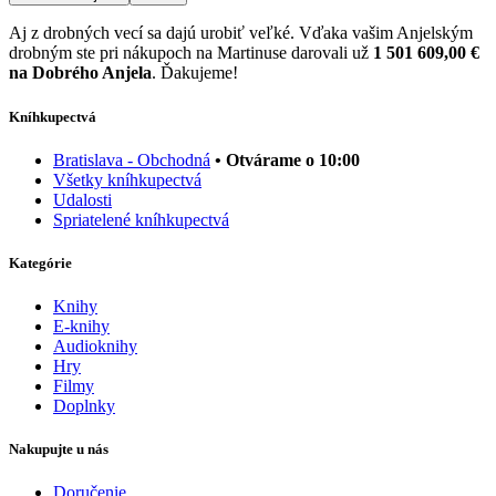
Aj z drobných vecí sa dajú urobiť veľké. Vďaka vašim Anjelským
drobným ste pri nákupoch na Martinuse darovali už
1 501 609,00 €
na Dobrého Anjela
. Ďakujeme!
Kníhkupectvá
Bratislava - Obchodná
• Otvárame o 10:00
Všetky kníhkupectvá
Udalosti
Spriatelené kníhkupectvá
Kategórie
Knihy
E-knihy
Audioknihy
Hry
Filmy
Doplnky
Nakupujte u nás
Doručenie