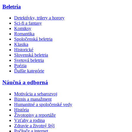
Beletria
Detektívky, trilery a horory
Sci-fi a fantasy
Komiksy
Romantika
Spoločenská beletria
Klasika
Historické
Slovenská beletria
Svetová beletria
Poézia
Ďalšie kategórie
Náučná a odborná
Motivácia a sebarozvoj
Biznis a manažment
Humanitné a spoločenské vedy
História
Životopisy a reportáže
Vzťahy a rodina
Zdravie a životný štýl
Počítače a internet