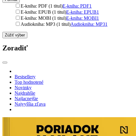
E-kniha: PDF (1 titul)
E-kniha: PDF
1
E-kniha: EPUB (1 titul)
E-kniha: EPUB
1
E-kniha: MOBI (1 titul)
E-kniha: MOBI
1
Audiokniha: MP3 (1 titul)
Audiokniha: MP3
1
Zúžiť výber
Zoradiť
Bestsellery
Top hodnotené
Novinky
Najdrahšie
Najlacnejšie
Najvyššia zľava