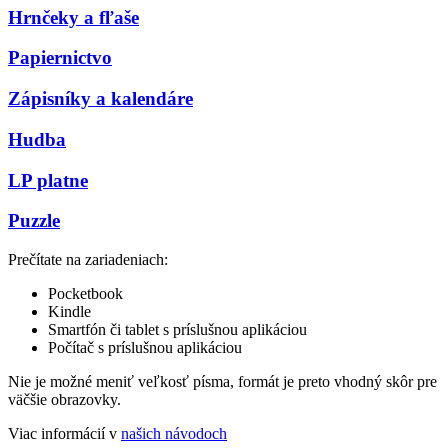
Hrnčeky a fľaše
Papiernictvo
Zápisníky a kalendáre
Hudba
LP platne
Puzzle
Prečítate na zariadeniach:
Pocketbook
Kindle
Smartfón či tablet s príslušnou aplikáciou
Počítač s príslušnou aplikáciou
Nie je možné meniť veľkosť písma, formát je preto vhodný skôr pre
väčšie obrazovky.
Viac informácií v
našich návodoch