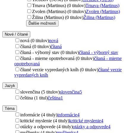
Trnava (Martinus) (0 titulov)
Trnava (Martinus)
Zvolen (Martinus) (0 titulov)
Zvolen (Martinus)
Žilina (Martinus) (0 titulov)
Žilina (Martinus)
Ďalšie možnosti
Nové / čítané
nová (0 titulov)
nová
čítaná (0 titulov)
čítaná
čítaná - výborný stav (0 titulov)
čítaná - výborný stav
čítaná - mierne opotrebovaná (0 titulov)
čítaná - mierne
opotrebovaná
čítané verzie vypredaných kníh (0 titulov)
čítané verzie
vypredaných kníh
Jazyk
slovenčina (5 titulov)
slovenčina
5
čeština (1 titul)
čeština
1
Téma
informácie (4 tituly)
informácie
4
kritické myslenie (4 tituly)
kritické myslenie
4
otázky a odpovede (4 tituly)
otázky a odpovede
4
myšlienky (4 tituly)
myšlienky
4