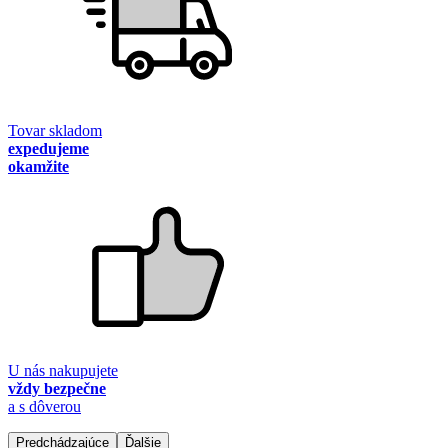
Tovar skladom
expedujeme
okamžite
U nás nakupujete
vždy bezpečne
a s dôverou
Predchádzajúce
Ďalšie