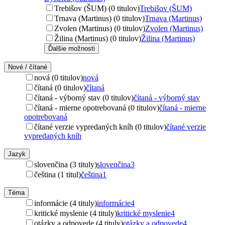
Trebišov (ŠUM) (0 titulov)
Trebišov (ŠUM)
Trnava (Martinus) (0 titulov)
Trnava (Martinus)
Zvolen (Martinus) (0 titulov)
Zvolen (Martinus)
Žilina (Martinus) (0 titulov)
Žilina (Martinus)
Ďalšie možnosti
Nové / čítané
nová (0 titulov)
nová
čítaná (0 titulov)
čítaná
čítaná - výborný stav (0 titulov)
čítaná - výborný stav
čítaná - mierne opotrebovaná (0 titulov)
čítaná - mierne
opotrebovaná
čítané verzie vypredaných kníh (0 titulov)
čítané verzie
vypredaných kníh
Jazyk
slovenčina (3 tituly)
slovenčina
3
čeština (1 titul)
čeština
1
Téma
informácie (4 tituly)
informácie
4
kritické myslenie (4 tituly)
kritické myslenie
4
otázky a odpovede (4 tituly)
otázky a odpovede
4