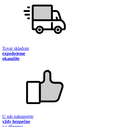
Tovar skladom
expedujeme
okamžite
U nás nakupujete
vždy bezpečne
a s dôverou