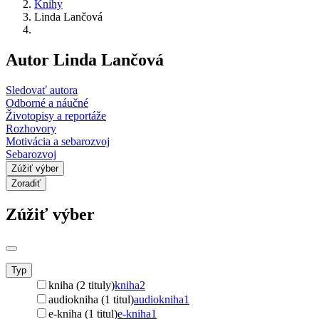
Knihy
Linda Lančová
Autor Linda Lančová
Sledovať autora
Odborné a náučné
Životopisy a reportáže
Rozhovory
Motivácia a sebarozvoj
Sebarozvoj
Zúžiť výber
Zoradiť
Zúžiť výber
Typ
kniha (2 tituly)
kniha
2
audiokniha (1 titul)
audiokniha
1
e-kniha (1 titul)
e-kniha
1