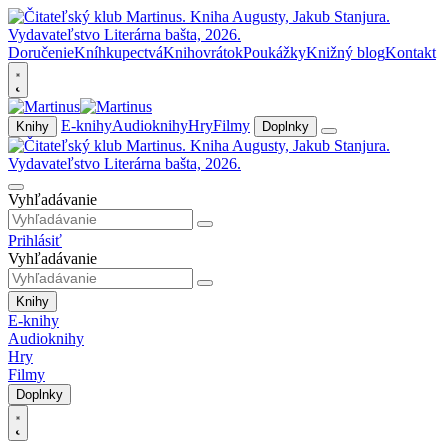
Doručenie
Kníhkupectvá
Knihovrátok
Poukážky
Knižný blog
Kontakt
E-knihy
Audioknihy
Hry
Filmy
Knihy
Doplnky
Vyhľadávanie
Prihlásiť
Vyhľadávanie
Knihy
E-knihy
Audioknihy
Hry
Filmy
Doplnky