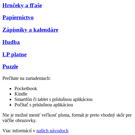
Hrnčeky a fľaše
Papiernictvo
Zápisníky a kalendáre
Hudba
LP platne
Puzzle
Prečítate na zariadeniach:
Pocketbook
Kindle
Smartfón či tablet s príslušnou aplikáciou
Počítač s príslušnou aplikáciou
Nie je možné meniť veľkosť písma, formát je preto vhodný skôr pre
väčšie obrazovky.
Viac informácií v
našich návodoch