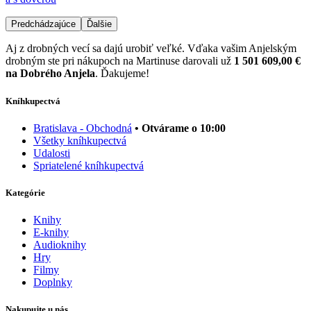
Predchádzajúce
Ďalšie
Aj z drobných vecí sa dajú urobiť veľké. Vďaka vašim Anjelským
drobným ste pri nákupoch na Martinuse darovali už
1 501 609,00 €
na Dobrého Anjela
. Ďakujeme!
Kníhkupectvá
Bratislava - Obchodná
• Otvárame o 10:00
Všetky kníhkupectvá
Udalosti
Spriatelené kníhkupectvá
Kategórie
Knihy
E-knihy
Audioknihy
Hry
Filmy
Doplnky
Nakupujte u nás