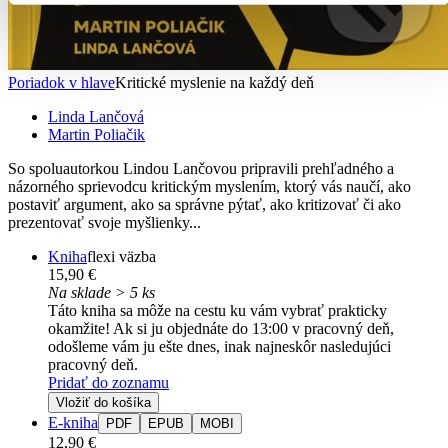
Poriadok v hlave
Kritické myslenie na každý deň
Linda Lančová
Martin Poliačik
So spoluautorkou Lindou Lančovou pripravili prehľadného a
názorného sprievodcu kritickým myslením, ktorý vás naučí, ako
postaviť argument, ako sa správne pýtať, ako kritizovať či ako
prezentovať svoje myšlienky...
Kniha
flexi väzba
15,90 €
Na sklade > 5 ks
Táto kniha sa môže na cestu ku vám vybrať prakticky
okamžite! Ak si ju objednáte do 13:00 v pracovný deň,
odošleme vám ju ešte dnes, inak najneskôr nasledujúci
pracovný deň.
Pridať do zoznamu
Vložiť do košíka
E-kniha
PDF
EPUB
MOBI
12,90 €