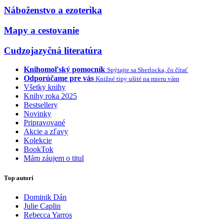
Náboženstvo a ezoterika
Mapy a cestovanie
Cudzojazyčná literatúra
Knihomoľský pomocník
Spýtajte sa Sherlocka, čo čítať
Odporúčame pre vás
Knižné tipy ušité na mieru vám
Všetky knihy
Knihy roka 2025
Bestsellery
Novinky
Pripravované
Akcie a zľavy
Kolekcie
BookTok
Mám záujem o titul
Top autori
Dominik Dán
Julie Caplin
Rebecca Yarros