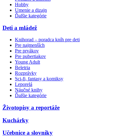
Hobby
Umenie a dizajn
Ďalšie kategórie
Deti a mládež
Knihorad – poradca kníh pre deti
Pre najmenších
Pre prvákov
Pre pubertiakov
Young Adult
Beletria
Rozprávky
Sci-fi, fantasy a komiksy
Leporelá
Náučné knihy
Ďalšie kategórie
Životopisy a reportáže
Kuchárky
Učebnice a slovníky