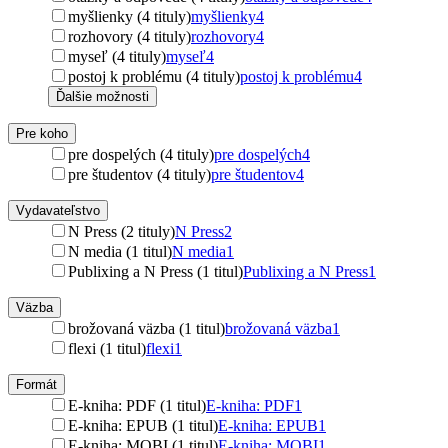
myšlienky (4 tituly)
myšlienky
4
rozhovory (4 tituly)
rozhovory
4
myseľ (4 tituly)
myseľ
4
postoj k problému (4 tituly)
postoj k problému
4
Ďalšie možnosti
Pre koho
pre dospelých (4 tituly)
pre dospelých
4
pre študentov (4 tituly)
pre študentov
4
Vydavateľstvo
N Press (2 tituly)
N Press
2
N media (1 titul)
N media
1
Publixing a N Press (1 titul)
Publixing a N Press
1
Väzba
brožovaná väzba (1 titul)
brožovaná väzba
1
flexi (1 titul)
flexi
1
Formát
E-kniha: PDF (1 titul)
E-kniha: PDF
1
E-kniha: EPUB (1 titul)
E-kniha: EPUB
1
E-kniha: MOBI (1 titul)
E-kniha: MOBI
1