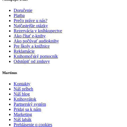
Doručenie
Platba
Prečo práve u nás?
Najčastejšie otázky
Rezervácia v kníhkupectve
Ako čítať e-knihy
Ako počúvať audioknihy
Pre školy a knižnice
Reklamácie
Knihomoľský pomocník
Odstúpiť od zmluvy
Martinus
Kontakty
Náš príbeh
Náš blog
Knihovrátok
Partnerský systém
Pridaj sa k nám
Marketing
Náš labák
Prehlásenie o cookies