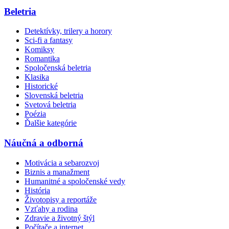
Beletria
Detektívky, trilery a horory
Sci-fi a fantasy
Komiksy
Romantika
Spoločenská beletria
Klasika
Historické
Slovenská beletria
Svetová beletria
Poézia
Ďalšie kategórie
Náučná a odborná
Motivácia a sebarozvoj
Biznis a manažment
Humanitné a spoločenské vedy
História
Životopisy a reportáže
Vzťahy a rodina
Zdravie a životný štýl
Počítače a internet