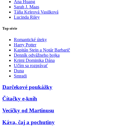
Ana Huang
Sarah J. Maas
Táňa Keleová Vasilková
Lucinda Riley
Top série
Romantické úteky
Harry Potter
Kapitán Stein a Notár Barbarič
Denník odvážneho bojka
Krimi Dominika Dána
Učím sa rozprávať
Duna
Smradi
Darčekové poukážky
Čítačky e-kníh
Vecičky od Martinusu
Káva, čaj a pochutiny