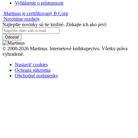
Vyhlásenie o prístupnosti
Martinus je certifikovaný B Corp
Nerobíme rozdiely
Najlepšie novinky sú tie knižné. Získajte ich ako prví:
Odoslať
© 2000-2026 Martinus. Internetové kníhkupectvo. Všetky práva
vyhradené.
Nastaviť cookies
Ochrana súkromia
Obchodné podmienky