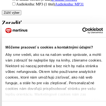
Audiokniha: MP3 (1 titul)
Audiokniha: MP3
1
Zúžiť výber
Zoradiť
Bestsellery
Môžeme pracovať s cookies a kontaktnými údajmi?
Top hodnotené
Novinky
Aby sme vedeli, ako sa na našom webe správate, a mohli
Najdrahšie
vám zobraziť tie najlepšie tipy na knihy, zbierame cookies.
Najlacnejšie
Niektoré sú naozaj potrebné a bez nich by naša stránka
Najvyššia zľava
vôbec nefungovala. Okrem toho používame analytické
cookies, ktoré nám umožňujú zisťovať, ako náš web
funguje, a stále ho pre vás zlepšovať. Personalizačné
cookies nám dovoľujú prispôsobovať stránku pre vašu
lepšiu orientáciu. Marketingové cookies nám zas
umožňujú zobrazenie relevantnej reklamy. Niektoré údaje
zdieľame aj s tretími stranami. Veľmi by nám pomohlo,