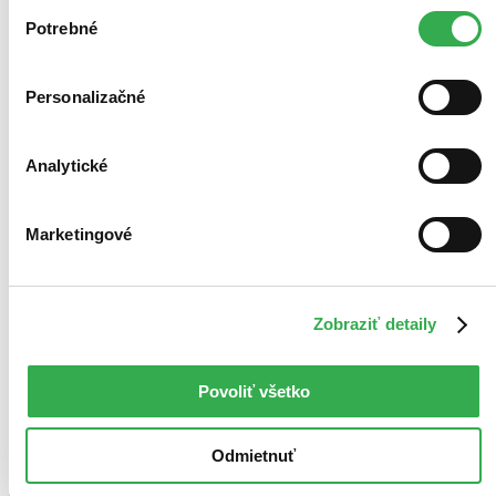
Výber
keby sme mohli používať všetky tieto cookies. Ďakujeme!
Potrebné
súhlasu
Personalizačné
Analytické
Marketingové
Zobraziť detaily
Povoliť všetko
Odmietnuť