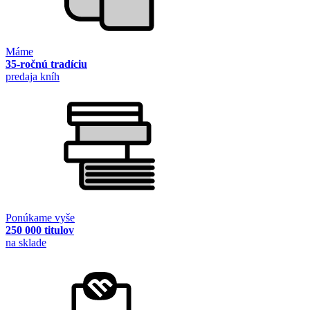
Máme
35-ročnú tradíciu
predaja kníh
Ponúkame vyše
250 000 titulov
na sklade