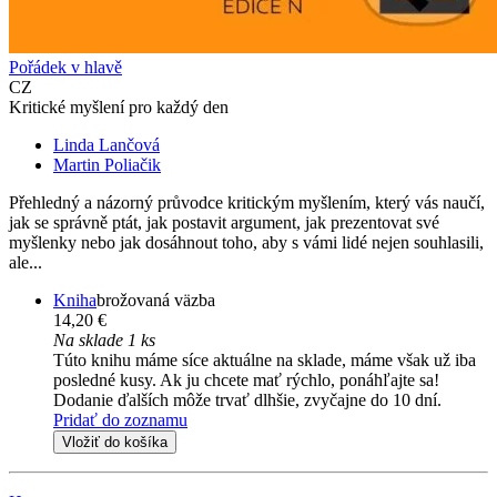
Pořádek v hlavě
CZ
Kritické myšlení pro každý den
Linda Lančová
Martin Poliačik
Přehledný a názorný průvodce kritickým myšlením, který vás naučí,
jak se správně ptát, jak postavit argument, jak prezentovat své
myšlenky nebo jak dosáhnout toho, aby s vámi lidé nejen souhlasili,
ale...
Kniha
brožovaná väzba
14,20 €
Na sklade 1 ks
Túto knihu máme síce aktuálne na sklade, máme však už iba
posledné kusy. Ak ju chcete mať rýchlo, ponáhľajte sa!
Dodanie ďalších môže trvať dlhšie, zvyčajne do 10 dní.
Pridať do zoznamu
Vložiť do košíka