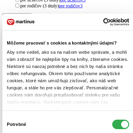
pre rodičov (3 tituly)
pre rodičov
3
Vydavateľstvo
IPčko (3 tituly)
IPčko
3
Väzba
brožovaná väzba (3 tituly)
brožovaná väzba
3
Môžeme pracovať s cookies a kontaktnými údajmi?
Zúžiť výber
Aby sme vedeli, ako sa na našom webe správate, a mohli
vám zobraziť tie najlepšie tipy na knihy, zbierame cookies.
Zoradiť
Niektoré sú naozaj potrebné a bez nich by naša stránka
vôbec nefungovala. Okrem toho používame analytické
cookies, ktoré nám umožňujú zisťovať, ako náš web
funguje, a stále ho pre vás zlepšovať. Personalizačné
Bestsellery
cookies nám dovoľujú prispôsobovať stránku pre vašu
Top hodnotené
Novinky
lepšiu orientáciu. Marketingové cookies nám zas
Najdrahšie
umožňujú zobrazenie relevantnej reklamy. Niektoré údaje
Najlacnejšie
zdieľame aj s tretími stranami. Veľmi by nám pomohlo,
Najvyššia zľava
Výber
keby sme mohli používať všetky tieto cookies. Ďakujeme!
Potrebné
súhlasu