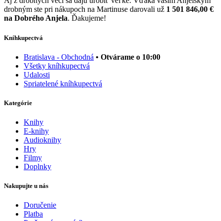
Aj z drobných vecí sa dajú urobiť veľké. Vďaka vašim Anjelským
drobným ste pri nákupoch na Martinuse darovali už
1 501 846,00 €
na Dobrého Anjela
. Ďakujeme!
Kníhkupectvá
Bratislava - Obchodná
• Otvárame o 10:00
Všetky kníhkupectvá
Udalosti
Spriatelené kníhkupectvá
Kategórie
Knihy
E-knihy
Audioknihy
Hry
Filmy
Doplnky
Nakupujte u nás
Doručenie
Platba