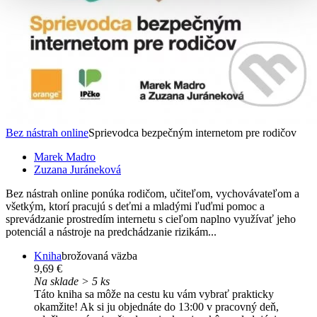
Bez nástrah online
Sprievodca bezpečným internetom pre rodičov
Marek Madro
Zuzana Juráneková
Bez nástrah online ponúka rodičom, učiteľom, vychovávateľom a
všetkým, ktorí pracujú s deťmi a mladými ľuďmi pomoc a
sprevádzanie prostredím internetu s cieľom naplno využívať jeho
potenciál a nástroje na predchádzanie rizikám...
Kniha
brožovaná väzba
9,69 €
Na sklade > 5 ks
Táto kniha sa môže na cestu ku vám vybrať prakticky
okamžite! Ak si ju objednáte do 13:00 v pracovný deň,