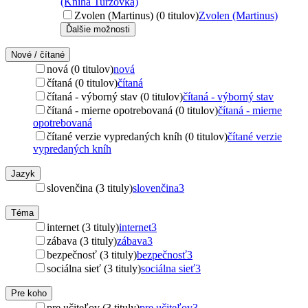
(Kniha Turzovka)
Zvolen (Martinus) (0 titulov)
Zvolen (Martinus)
Ďalšie možnosti
Nové / čítané
nová (0 titulov)
nová
čítaná (0 titulov)
čítaná
čítaná - výborný stav (0 titulov)
čítaná - výborný stav
čítaná - mierne opotrebovaná (0 titulov)
čítaná - mierne
opotrebovaná
čítané verzie vypredaných kníh (0 titulov)
čítané verzie
vypredaných kníh
Jazyk
slovenčina (3 tituly)
slovenčina
3
Téma
internet (3 tituly)
internet
3
zábava (3 tituly)
zábava
3
bezpečnosť (3 tituly)
bezpečnosť
3
sociálna sieť (3 tituly)
sociálna sieť
3
Pre koho
pre učiteľov (3 tituly)
pre učiteľov
3