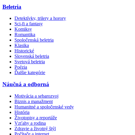
Beletria
Detektívky, trilery a horory
Sci-fi a fantasy
Komiksy
Romantika
Spoločenská beletria
Klasika
Historické
Slovenská beletria
Svetová beletria
Poézia
Ďalšie kategórie
Náučná a odborná
Motivácia a sebarozvoj
Biznis a manažment
Humanitné a spoločenské vedy
História
Životopisy a reportáže
Vzťahy a rodina
Zdravie a životný štýl
Počítače a internet