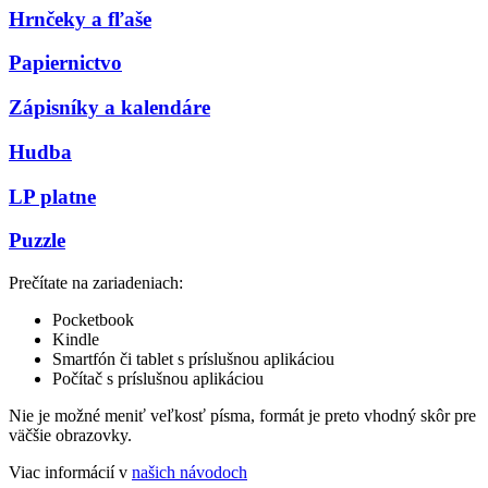
Hrnčeky a fľaše
Papiernictvo
Zápisníky a kalendáre
Hudba
LP platne
Puzzle
Prečítate na zariadeniach:
Pocketbook
Kindle
Smartfón či tablet s príslušnou aplikáciou
Počítač s príslušnou aplikáciou
Nie je možné meniť veľkosť písma, formát je preto vhodný skôr pre
väčšie obrazovky.
Viac informácií v
našich návodoch