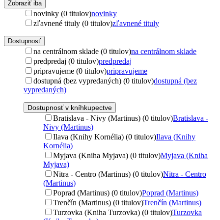
Zobraziť iba
novinky (0 titulov)
novinky
zľavnené tituly (0 titulov)
zľavnené tituly
Dostupnosť
na centrálnom sklade (0 titulov)
na centrálnom sklade
predpredaj (0 titulov)
predpredaj
pripravujeme (0 titulov)
pripravujeme
dostupná (bez vypredaných) (0 titulov)
dostupná (bez
vypredaných)
Dostupnosť v kníhkupectve
Bratislava - Nivy (Martinus) (0 titulov)
Bratislava -
Nivy (Martinus)
Ilava (Knihy Kornélia) (0 titulov)
Ilava (Knihy
Kornélia)
Myjava (Kniha Myjava) (0 titulov)
Myjava (Kniha
Myjava)
Nitra - Centro (Martinus) (0 titulov)
Nitra - Centro
(Martinus)
Poprad (Martinus) (0 titulov)
Poprad (Martinus)
Trenčín (Martinus) (0 titulov)
Trenčín (Martinus)
Turzovka (Kniha Turzovka) (0 titulov)
Turzovka