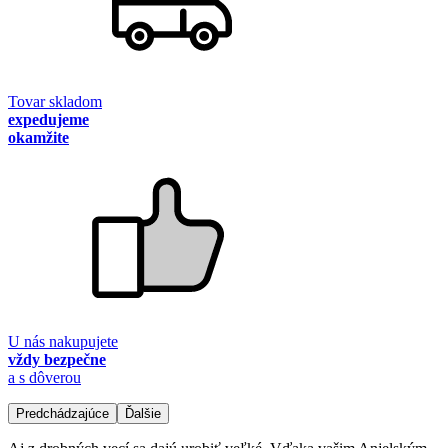
Tovar skladom
expedujeme
okamžite
U nás nakupujete
vždy bezpečne
a s dôverou
Predchádzajúce
Ďalšie