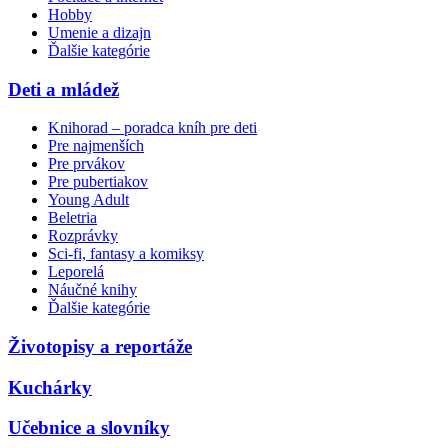
Hobby
Umenie a dizajn
Ďalšie kategórie
Deti a mládež
Knihorad – poradca kníh pre deti
Pre najmenších
Pre prvákov
Pre pubertiakov
Young Adult
Beletria
Rozprávky
Sci-fi, fantasy a komiksy
Leporelá
Náučné knihy
Ďalšie kategórie
Životopisy a reportáže
Kuchárky
Učebnice a slovníky