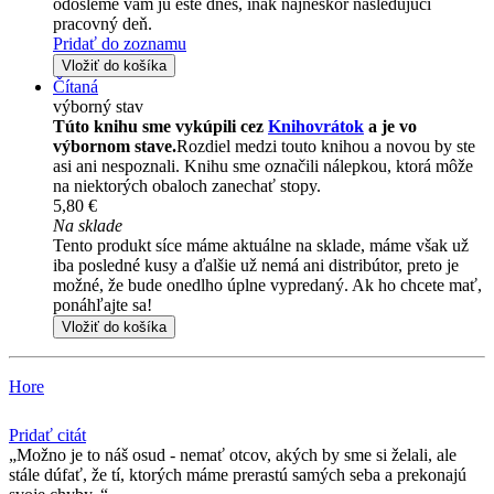
odošleme vám ju ešte dnes, inak najneskôr nasledujúci
pracovný deň.
Pridať do zoznamu
Vložiť do košíka
Čítaná
výborný stav
Túto knihu sme vykúpili cez
Knihovrátok
a je vo
výbornom stave.
Rozdiel medzi touto knihou a novou by ste
asi ani nespoznali. Knihu sme označili nálepkou, ktorá môže
na niektorých obaloch zanechať stopy.
5,80 €
Na sklade
Tento produkt síce máme aktuálne na sklade, máme však už
iba posledné kusy a ďalšie už nemá ani distribútor, preto je
možné, že bude onedlho úplne vypredaný. Ak ho chcete mať,
ponáhľajte sa!
Vložiť do košíka
Hore
Pridať citát
Možno je to náš osud - nemať otcov, akých by sme si želali, ale
stále dúfať, že tí­, ktorých máme prerastú samých seba a prekonajú