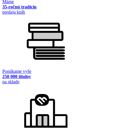
Máme
35-ročnú tradíciu
predaja kníh
Ponúkame vyše
250 000 titulov
na sklade