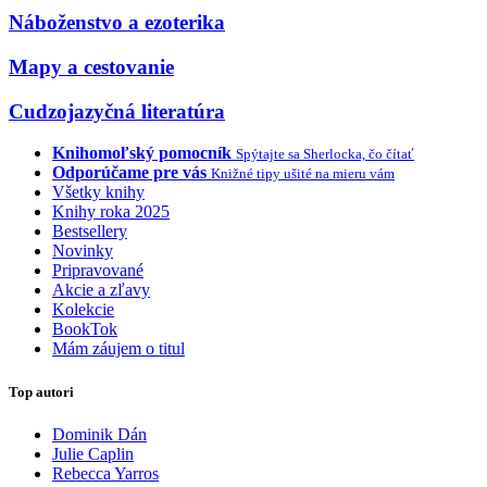
Náboženstvo a ezoterika
Mapy a cestovanie
Cudzojazyčná literatúra
Knihomoľský pomocník
Spýtajte sa Sherlocka, čo čítať
Odporúčame pre vás
Knižné tipy ušité na mieru vám
Všetky knihy
Knihy roka 2025
Bestsellery
Novinky
Pripravované
Akcie a zľavy
Kolekcie
BookTok
Mám záujem o titul
Top autori
Dominik Dán
Julie Caplin
Rebecca Yarros