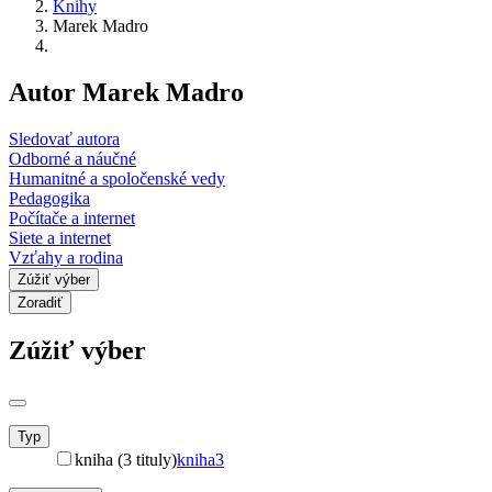
Knihy
Marek Madro
Autor Marek Madro
Sledovať autora
Odborné a náučné
Humanitné a spoločenské vedy
Pedagogika
Počítače a internet
Siete a internet
Vzťahy a rodina
Zúžiť výber
Zoradiť
Zúžiť výber
Typ
kniha (3 tituly)
kniha
3