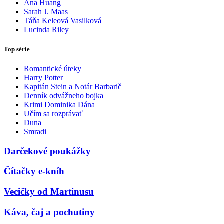
Ana Huang
Sarah J. Maas
Táňa Keleová Vasilková
Lucinda Riley
Top série
Romantické úteky
Harry Potter
Kapitán Stein a Notár Barbarič
Denník odvážneho bojka
Krimi Dominika Dána
Učím sa rozprávať
Duna
Smradi
Darčekové poukážky
Čítačky e-kníh
Vecičky od Martinusu
Káva, čaj a pochutiny