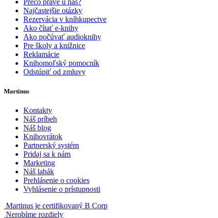
Prečo práve u nás?
Najčastejšie otázky
Rezervácia v kníhkupectve
Ako čítať e-knihy
Ako počúvať audioknihy
Pre školy a knižnice
Reklamácie
Knihomoľský pomocník
Odstúpiť od zmluvy
Martinus
Kontakty
Náš príbeh
Náš blog
Knihovrátok
Partnerský systém
Pridaj sa k nám
Marketing
Náš labák
Prehlásenie o cookies
Vyhlásenie o prístupnosti
Martinus je certifikovaný B Corp
Nerobíme rozdiely