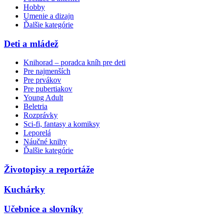
Hobby
Umenie a dizajn
Ďalšie kategórie
Deti a mládež
Knihorad – poradca kníh pre deti
Pre najmenších
Pre prvákov
Pre pubertiakov
Young Adult
Beletria
Rozprávky
Sci-fi, fantasy a komiksy
Leporelá
Náučné knihy
Ďalšie kategórie
Životopisy a reportáže
Kuchárky
Učebnice a slovníky