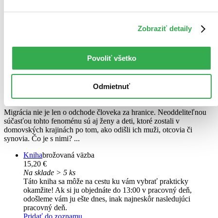
Zobraziť detaily
Povoliť všetko
Ženy, ktoré zostali
Odmietnuť
Magdaléna Rojo
Migrácia nie je len o odchode človeka za hranice. Neoddeliteľnou
súčasťou tohto fenoménu sú aj ženy a deti, ktoré zostali v
domovských krajinách po tom, ako odišli ich muži, otcovia či
synovia. Čo je s nimi? ...
Kniha
brožovaná väzba
15,20 €
Na sklade > 5 ks
Táto kniha sa môže na cestu ku vám vybrať prakticky
okamžite! Ak si ju objednáte do 13:00 v pracovný deň,
odošleme vám ju ešte dnes, inak najneskôr nasledujúci
pracovný deň.
Pridať do zoznamu