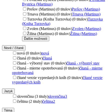
Bystrica (Martinus)
Prešov (Martinus) (0 titulov)
Prešov (Martinus)
Trnava (Martinus) (0 titulov)
Trnava (Martinus)
Turzovka (Kniha Turzovka) (0 titulov)
Turzovka
(Kniha Turzovka)
Zvolen (Martinus) (0 titulov)
Zvolen (Martinus)
Žilina (Martinus) (0 titulov)
Žilina (Martinus)
Ďalšie možnosti
Nové / čítané
nová (0 titulov)
nová
čítaná (0 titulov)
čítaná
čítaná - výborný stav (0 titulov)
čítaná - výborný stav
čítaná - mierne opotrebovaná (0 titulov)
čítaná - mierne
opotrebovaná
čítané verzie vypredaných kníh (0 titulov)
čítané verzie
vypredaných kníh
Jazyk
slovenčina (3 tituly)
slovenčina
3
čeština (2 tituly)
čeština
2
Téma