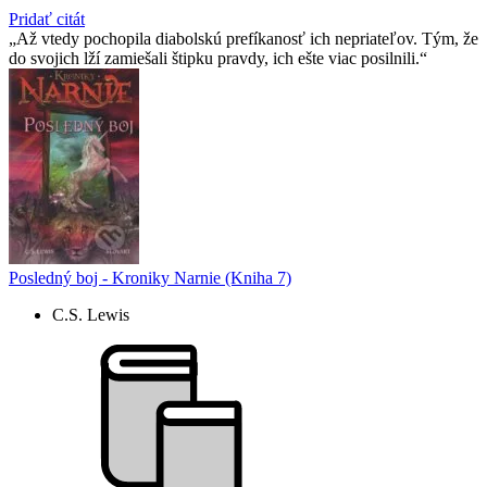
Pridať citát
Až vtedy pochopila diabolskú prefíkanosť ich nepriateľov. Tým, že
do svojich lží zamiešali štipku pravdy, ich ešte viac posilnili.
Posledný boj - Kroniky Narnie (Kniha 7)
C.S. Lewis