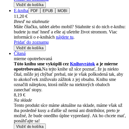
Vložiť do košíka
E-kniha
PDF
EPUB
MOBI
11,20 €
Ihneď na stiahnutie
Máte čítačku, tablet alebo mobil? Stiahnite si do nich e-knihu:
budete ju mať hneď a ešte aj ušetríte život stromom. Viac
informácii o e-knihách
nájdete tu
.
Pridať do zoznamu
Vložiť do košíka
Čítaná
mierne opotrebovaná
Túto knihu sme vykúpili cez
Knihovrátok
a je mierne
opotrebovaná.
Na tejto knihe už síce poznať, že ju niekto
čítal, môže jej chýbať prebal, nie je však poškodená tak, aby
to akokoľvek znižovalo zážitok z jej obsahu. Knihu sme
označili nálepkou, ktorá môže na niektorých obaloch
zanechať stopy.
8,19 €
Na sklade
Tento produkt síce máme aktuálne na sklade, máme však už
iba posledné kusy a ďalšie už nemá ani distribútor, preto je
možné, že bude onedlho úplne vypredaný. Ak ho chcete mať,
ponáhľajte sa!
Vložiť do košíka