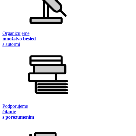
Organizujeme
množstvo besied
s autormi
Podporujeme
čítanie
s porozumením