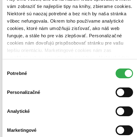
vám zobraziť tie najlepšie tipy na knihy, zbierame cookies.
Niektoré sú naozaj potrebné a bez nich by naša stránka
vôbec nefungovala. Okrem toho používame analytické
cookies, ktoré nám umožňujú zisťovať, ako náš web
funguje, a stále ho pre vás zlepšovať. Personalizačné
cookies nám dovoľujú prispôsobovať stránku pre vašu
lepšiu orientáciu. Marketingové cookies nám zas
umožňujú zobrazenie relevantnej reklamy. Niektoré údaje
zdieľame aj s tretími stranami. Veľmi by nám pomohlo,
Výber
keby sme mohli používať všetky tieto cookies. Ďakujeme!
Potrebné
súhlasu
Personalizačné
Analytické
Marketingové