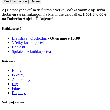
Predchádzajúce
Ďalšie
Aj z drobných vecí sa dajú urobiť veľké. Vďaka vašim Anjelským
drobným ste pri nákupoch na Martinuse darovali už
1 501 846,00 €
na Dobrého Anjela
. Ďakujeme!
Kníhkupectvá
Bratislava - Obchodná
• Otvárame o 10:00
Všetky kníhkupectvá
Udalosti
Spriatelené kníhkupectvá
Kategórie
Knihy
E-knihy
Audioknihy
Hry
Filmy
Doplnky
Nakupujte u nás