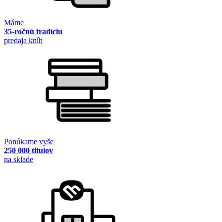
Máme
35-ročnú tradíciu
predaja kníh
Ponúkame vyše
250 000 titulov
na sklade