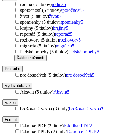
rodina (5 titulov)
rodina
5
spoločnosť (5 titulov)
spoločnosť
5
život (5 titulov)
život
5
spomienky (5 titulov)
spomienky
5
krajiny (5 titulov)
krajiny
5
reportáž (5 titulov)
reportáž
5
rozhovory (5 titulov)
rozhovory
5
migrácia (5 titulov)
migrácia
5
ľudské príbehy (5 titulov)
ľudské príbehy
5
Ďalšie možnosti
Pre koho
pre dospelých (5 titulov)
pre dospelých
5
Vydavateľstvo
Absynt (5 titulov)
Absynt
5
Väzba
brožovaná väzba (3 tituly)
brožovaná väzba
3
Formát
E-kniha: PDF (2 tituly)
E-kniha: PDF
2
E-kniha: EPUB (2 tituly)
E-kniha: EPUB
2