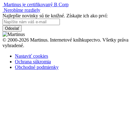
Martinus je certifikovaný B Corp
Nerobíme rozdiely
Najlepšie novinky sú tie knižné. Získajte ich ako prví:
Odoslať
© 2000-2026 Martinus. Internetové kníhkupectvo. Všetky práva
vyhradené.
Nastaviť cookies
Ochrana súkromia
Obchodné podmienky