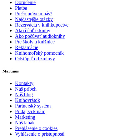
Doručenie
Platba
Prečo práve u nás?
Najčastejšie otázky
Rezervácia v kníhkupectve
Ako čítať e-knihy
Ako počúvať audioknihy
Pre školy a knižnice
Reklamácie
Knihomoľský pomocník
Odstúpiť od zmluvy
Martinus
Kontakty
Náš príbeh
Náš blog
Knihovrátok
Partnerský systém
Pridaj sa k nám
Marketing
Náš labák
Prehlásenie o cookies
Vyhlásenie o prístupnosti