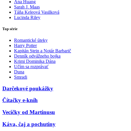
Ana Huang
Sarah J. Maas
Táňa Keleová Vasilková
Lucinda Riley
Top série
Romantické úteky
Harry Potter
Kapitán Stein a Notár Barbarič
Denník odvážneho bojka
Krimi Dominika Dána
Učím sa rozprávať
Duna
Smradi
Darčekové poukážky
Čítačky e-kníh
Vecičky od Martinusu
Káva, čaj a pochutiny