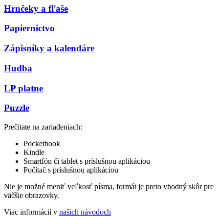
Hrnčeky a fľaše
Papiernictvo
Zápisníky a kalendáre
Hudba
LP platne
Puzzle
Prečítate na zariadeniach:
Pocketbook
Kindle
Smartfón či tablet s príslušnou aplikáciou
Počítač s príslušnou aplikáciou
Nie je možné meniť veľkosť písma, formát je preto vhodný skôr pre
väčšie obrazovky.
Viac informácií v
našich návodoch