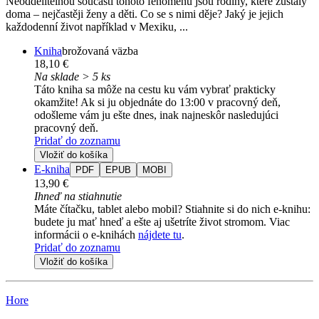
Neoddělitelnou součástí tohoto fenoménu jsou rodiny, které zůstaly
doma – nejčastěji ženy a děti. Co se s nimi děje? Jaký je jejich
každodenní život například v Mexiku, ...
Kniha
brožovaná väzba
18,10 €
Na sklade > 5 ks
Táto kniha sa môže na cestu ku vám vybrať prakticky
okamžite! Ak si ju objednáte do 13:00 v pracovný deň,
odošleme vám ju ešte dnes, inak najneskôr nasledujúci
pracovný deň.
Pridať do zoznamu
Vložiť do košíka
E-kniha
PDF
EPUB
MOBI
13,90 €
Ihneď na stiahnutie
Máte čítačku, tablet alebo mobil? Stiahnite si do nich e-knihu:
budete ju mať hneď a ešte aj ušetríte život stromom. Viac
informácii o e-knihách
nájdete tu
.
Pridať do zoznamu
Vložiť do košíka
Hore