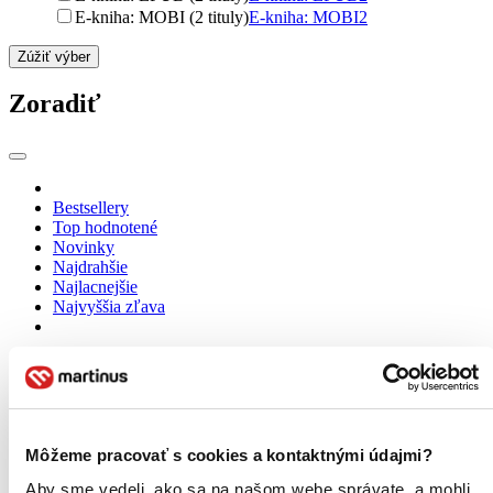
E-kniha: MOBI (2 tituly)
E-kniha: MOBI
2
Zúžiť výber
Zoradiť
Bestsellery
Top hodnotené
Novinky
Najdrahšie
Najlacnejšie
Najvyššia zľava
Môžeme pracovať s cookies a kontaktnými údajmi?
Aby sme vedeli, ako sa na našom webe správate, a mohli