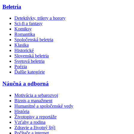
Beletria
Detektívky, trilery a horory
Sci-fi a fantasy
Komiksy
Romantika
Spoločenská beletria
Klasika
Historické
Slovenská beletria
Svetová beletria
Poézia
Ďalšie kategórie
Náučná a odborná
Motivácia a sebarozvoj
Biznis a manažment
Humanitné a spoločenské vedy
História
Životopisy a reportáže
Vzťahy a rodina
Zdravie a životný štýl
Počítače a internet