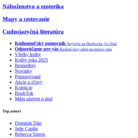
Náboženstvo a ezoterika
Mapy a cestovanie
Cudzojazyčná literatúra
Knihomoľský pomocník
Spýtajte sa Sherlocka, čo čítať
Odporúčame pre vás
Knižné tipy ušité na mieru vám
Všetky knihy
Knihy roka 2025
Bestsellery
Novinky
Pripravované
Akcie a zľavy
Kolekcie
BookTok
Mám záujem o titul
Top autori
Dominik Dán
Julie Caplin
Rebecca Yarros