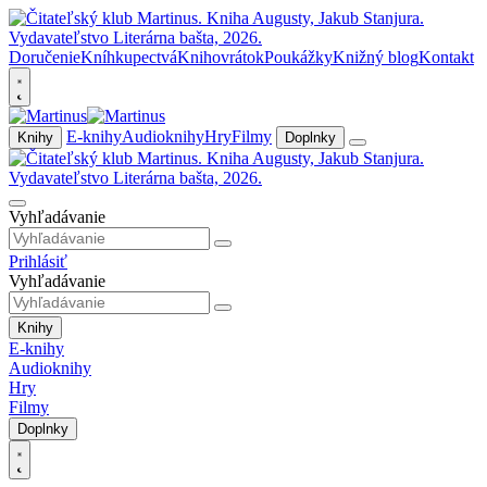
Doručenie
Kníhkupectvá
Knihovrátok
Poukážky
Knižný blog
Kontakt
E-knihy
Audioknihy
Hry
Filmy
Knihy
Doplnky
Vyhľadávanie
Prihlásiť
Vyhľadávanie
Knihy
E-knihy
Audioknihy
Hry
Filmy
Doplnky