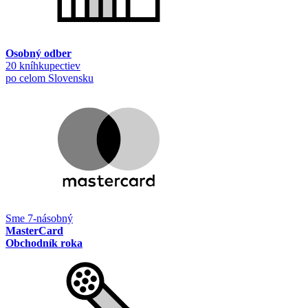
Osobný odber
20 kníhkupectiev
po celom Slovensku
Sme 7-násobný
MasterCard
Obchodník roka