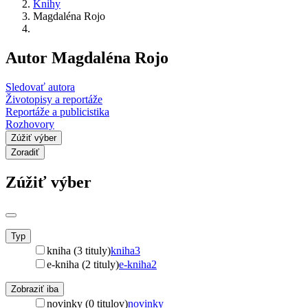
Knihy
Magdaléna Rojo
Autor Magdaléna Rojo
Sledovať autora
Životopisy a reportáže
Reportáže a publicistika
Rozhovory
Zúžiť výber
Zoradiť
Zúžiť výber
Typ
kniha (3 tituly)
kniha
3
e-kniha (2 tituly)
e-kniha
2
Zobraziť iba
novinky (0 titulov)
novinky