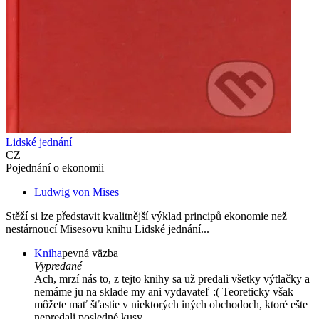
Lidské jednání
CZ
Pojednání o ekonomii
Ludwig von Mises
Stěží si lze představit kvalitnější výklad principů ekonomie než
nestárnoucí Misesovu knihu Lidské jednání...
Kniha
pevná väzba
Vypredané
Ach, mrzí nás to, z tejto knihy sa už predali všetky výtlačky a
nemáme ju na sklade my ani vydavateľ :( Teoreticky však
môžete mať šťastie v niektorých iných obchodoch, ktoré ešte
nepredali posledné kusy.