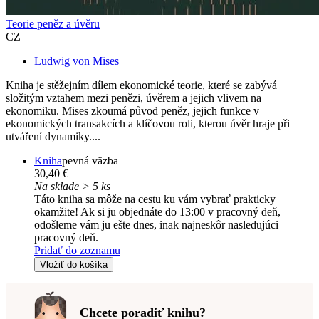
Teorie peněz a úvěru
CZ
Ludwig von Mises
Kniha je stěžejním dílem ekonomické teorie, které se zabývá
složitým vztahem mezi penězi, úvěrem a jejich vlivem na
ekonomiku. Mises zkoumá původ peněz, jejich funkce v
ekonomických transakcích a klíčovou roli, kterou úvěr hraje při
utváření dynamiky....
Kniha
pevná väzba
30,40 €
Na sklade > 5 ks
Táto kniha sa môže na cestu ku vám vybrať prakticky
okamžite! Ak si ju objednáte do 13:00 v pracovný deň,
odošleme vám ju ešte dnes, inak najneskôr nasledujúci
pracovný deň.
Pridať do zoznamu
Vložiť do košíka
Chcete poradiť knihu?