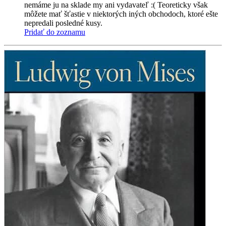
nemáme ju na sklade my ani vydavateľ :( Teoreticky však
môžete mať šťastie v niektorých iných obchodoch, ktoré ešte
nepredali posledné kusy.
Pridať do zoznamu