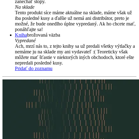
zanechať stopy.
Na sklade
Tento produkt síce máme aktuálne na sklade, máme však už
iba posledné kusy a ďalšie už nemá ani distribútor, preto je
možné, že bude onedlho úplne vypredaný. Ak ho chcete mať,
ponáhľajte sa!
Kniha
brožovaná väzba
Vypredané
Ach, mrzí nás to, z tejto knihy sa už predali všetky výtlačky a
nemáme ju na sklade my ani vydavateľ :( Teoreticky však
môžete mať šťastie v niektorých iných obchodoch, ktoré ešte
nepredali posledné kusy.
Pridať do zoznamu