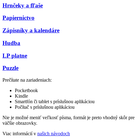
Hrnčeky a fľaše
Papiernictvo
Zápisníky a kalendáre
Hudba
LP platne
Puzzle
Prečítate na zariadeniach:
Pocketbook
Kindle
Smartfón či tablet s príslušnou aplikáciou
Počítač s príslušnou aplikáciou
Nie je možné meniť veľkosť písma, formát je preto vhodný skôr pre
väčšie obrazovky.
Viac informácií v
našich návodoch