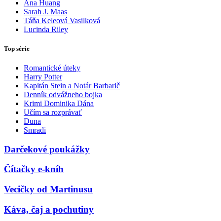
Ana Huang
Sarah J. Maas
Táňa Keleová Vasilková
Lucinda Riley
Top série
Romantické úteky
Harry Potter
Kapitán Stein a Notár Barbarič
Denník odvážneho bojka
Krimi Dominika Dána
Učím sa rozprávať
Duna
Smradi
Darčekové poukážky
Čítačky e-kníh
Vecičky od Martinusu
Káva, čaj a pochutiny