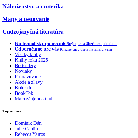
Náboženstvo a ezoterika
Mapy a cestovanie
Cudzojazyčná literatúra
Knihomoľský pomocník
Spýtajte sa Sherlocka, čo čítať
Odporúčame pre vás
Knižné tipy ušité na mieru vám
Všetky knihy
Knihy roka 2025
Bestsellery
Novinky
Pripravované
Akcie a zľavy
Kolekcie
BookTok
Mám záujem o titul
Top autori
Dominik Dán
Julie Caplin
Rebecca Yarros