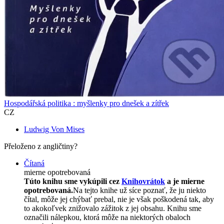
Hospodářská politika : myšlenky pro dnešek a zítřek
CZ
Ludwig Von Mises
Přeloženo z angličtiny?
Čítaná
mierne opotrebovaná
Túto knihu sme vykúpili cez
Knihovrátok
a je mierne
opotrebovaná.
Na tejto knihe už síce poznať, že ju niekto
čítal, môže jej chýbať prebal, nie je však poškodená tak, aby
to akokoľvek znižovalo zážitok z jej obsahu. Knihu sme
označili nálepkou, ktorá môže na niektorých obaloch