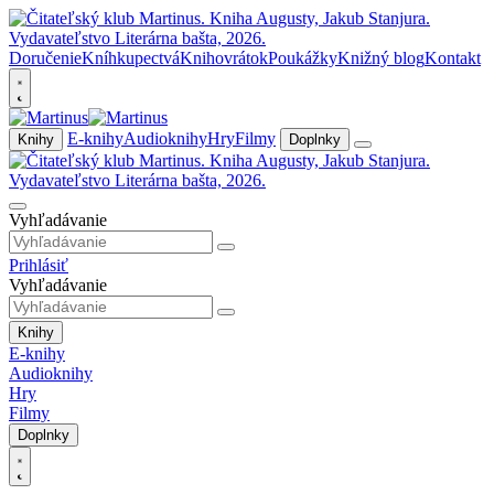
Doručenie
Kníhkupectvá
Knihovrátok
Poukážky
Knižný blog
Kontakt
E-knihy
Audioknihy
Hry
Filmy
Knihy
Doplnky
Vyhľadávanie
Prihlásiť
Vyhľadávanie
Knihy
E-knihy
Audioknihy
Hry
Filmy
Doplnky