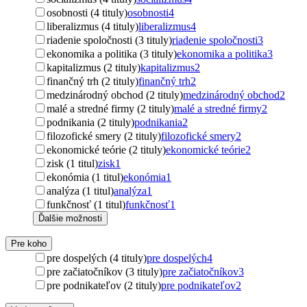
osobnosti (4 tituly)
osobnosti
4
liberalizmus (4 tituly)
liberalizmus
4
riadenie spoločnosti (3 tituly)
riadenie spoločnosti
3
ekonomika a politika (3 tituly)
ekonomika a politika
3
kapitalizmus (2 tituly)
kapitalizmus
2
finančný trh (2 tituly)
finančný trh
2
medzinárodný obchod (2 tituly)
medzinárodný obchod
2
malé a stredné firmy (2 tituly)
malé a stredné firmy
2
podnikania (2 tituly)
podnikania
2
filozofické smery (2 tituly)
filozofické smery
2
ekonomické teórie (2 tituly)
ekonomické teórie
2
zisk (1 titul)
zisk
1
ekonómia (1 titul)
ekonómia
1
analýza (1 titul)
analýza
1
funkčnosť (1 titul)
funkčnosť
1
Ďalšie možnosti
Pre koho
pre dospelých (4 tituly)
pre dospelých
4
pre začiatočníkov (3 tituly)
pre začiatočníkov
3
pre podnikateľov (2 tituly)
pre podnikateľov
2