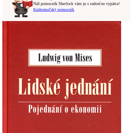
Náš pomocník Sherlock vám ju s radosťou vypátra!
Knihomoľský pomocník