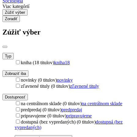
Sociológia
Viac kategórií
Zúžiť výber
Zoradiť
Zúžiť výber
Typ
kniha (18 titulov)
kniha
18
Zobraziť iba
novinky (0 titulov)
novinky
zľavnené tituly (0 titulov)
zľavnené tituly
Dostupnosť
na centrálnom sklade (0 titulov)
na centrálnom sklade
predpredaj (0 titulov)
predpredaj
pripravujeme (0 titulov)
pripravujeme
dostupná (bez vypredaných) (0 titulov)
dostupná (bez
vypredaných)