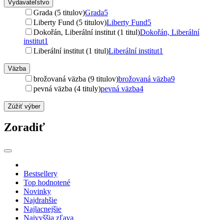
Vydavateľstvo
Grada (5 titulov)
Grada
5
Liberty Fund (5 titulov)
Liberty Fund
5
Dokořán, Liberální institut (1 titul)
Dokořán, Liberální
institut
1
Liberální institut (1 titul)
Liberální institut
1
Väzba
brožovaná väzba (9 titulov)
brožovaná väzba
9
pevná väzba (4 tituly)
pevná väzba
4
Zúžiť výber
Zoradiť
Bestsellery
Top hodnotené
Novinky
Najdrahšie
Najlacnejšie
Najvyššia zľava