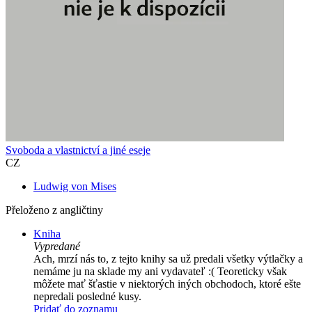
Svoboda a vlastnictví a jiné eseje
CZ
Ludwig von Mises
Přeloženo z angličtiny
Kniha
Vypredané
Ach, mrzí nás to, z tejto knihy sa už predali všetky výtlačky a
nemáme ju na sklade my ani vydavateľ :( Teoreticky však
môžete mať šťastie v niektorých iných obchodoch, ktoré ešte
nepredali posledné kusy.
Pridať do zoznamu