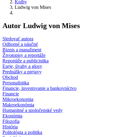
Knihy
Ludwig von Mises
Autor Ludwig von Mises
Sledovať autora
Odborné a náučné
Biznis a manažment
Životopisy a reportáže
Reportáže a publicistika
Eseje, úvahy a glosy
Prednášky a prejavy
Obchod
Personalistika
Financie, investovanie a bankovníctvo
Financie
Mikroekonomia
Makroekonómia
Humanitné a spoločenské vedy
Ekonómia
Filozofia
História
Politológia a politika