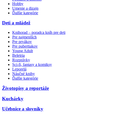
Hobby
Umenie a dizajn
Ďalšie kategórie
Deti a mládež
Knihorad – poradca kníh pre deti
Pre najmenších
Pre prvákov
Pre pubertiakov
Young Adult
Beletria
Rozprávky
Sci-fi, fantasy a komiksy
Leporelá
Náučné knihy
Ďalšie kategórie
Životopisy a reportáže
Kuchárky
Učebnice a slovníky