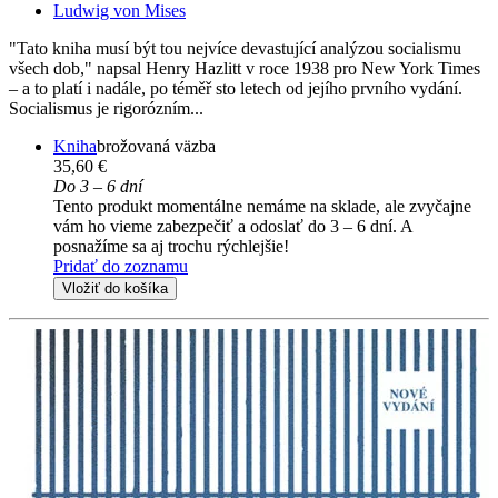
Ludwig von Mises
"Tato kniha musí být tou nejvíce devastující analýzou socialismu
všech dob," napsal Henry Hazlitt v roce 1938 pro New York Times
– a to platí i nadále, po téměř sto letech od jejího prvního vydání.
Socialismus je rigorózním...
Kniha
brožovaná väzba
35,60 €
Do 3 – 6 dní
Tento produkt momentálne nemáme na sklade, ale zvyčajne
vám ho vieme zabezpečiť a odoslať do 3 – 6 dní. A
posnažíme sa aj trochu rýchlejšie!
Pridať do zoznamu
Vložiť do košíka