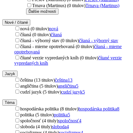
Trnava (Martinus) (0 titulov)
Trnava (Martinus)
Ďalšie možnosti
Nové / čítané
nová (0 titulov)
nová
čítaná (0 titulov)
čítaná
čítaná - výborný stav (0 titulov)
čítaná - výborný stav
čítaná - mierne opotrebovaná (0 titulov)
čítaná - mierne
opotrebovaná
čítané verzie vypredaných kníh (0 titulov)
čítané verzie
vypredaných kníh
Jazyk
čeština (13 titulov)
čeština
13
angličtina (5 titulov)
angličtina
5
cudzí jazyk (5 titulov)
cudzí jazyk
5
Téma
hospodárska politika (8 titulov)
hospodárska politika
8
politika (5 titulov)
politika
5
spoločnosť (4 tituly)
spoločnosť
4
sloboda (4 tituly)
sloboda
4
socializmus (4 tituly)
socializmus
4