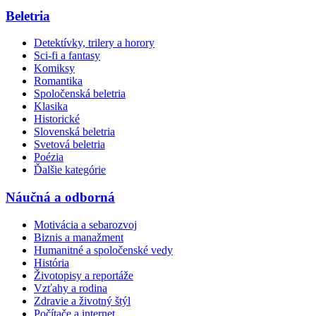
Beletria
Detektívky, trilery a horory
Sci-fi a fantasy
Komiksy
Romantika
Spoločenská beletria
Klasika
Historické
Slovenská beletria
Svetová beletria
Poézia
Ďalšie kategórie
Náučná a odborná
Motivácia a sebarozvoj
Biznis a manažment
Humanitné a spoločenské vedy
História
Životopisy a reportáže
Vzťahy a rodina
Zdravie a životný štýl
Počítače a internet