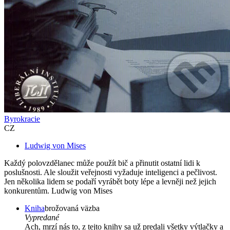
Byrokracie
CZ
Ludwig von Mises
Každý polovzdělanec může použít bič a přinutit ostatní lidi k
poslušnosti. Ale sloužit veřejnosti vyžaduje inteligenci a pečlivost.
Jen několika lidem se podaří vyrábět boty lépe a levněji než jejich
konkurentům. Ludwig von Mises
Kniha
brožovaná väzba
Vypredané
Ach, mrzí nás to, z tejto knihy sa už predali všetky výtlačky a