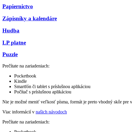
Papiernictvo
Zápisníky a kalendáre
Hudba
LP platne
Puzzle
Prečítate na zariadeniach:
Pocketbook
Kindle
Smartfón či tablet s príslušnou aplikáciou
Počítač s príslušnou aplikáciou
Nie je možné meniť veľkosť písma, formát je preto vhodný skôr pre 
Viac informácií v
našich návodoch
Prečítate na zariadeniach:
Pocketbook