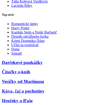
Táňa Keleová Vasilková
Lucinda Riley
Top série
Romantické úteky
Harry Potter
Kapitán Stein a Notár Barbarič
Denník odvážneho bojka
Krimi Dominika Dána
Učím sa rozprávať
Duna
Smradi
Darčekové poukážky
Čítačky e-kníh
Vecičky od Martinusu
Káva, čaj a pochutiny
Hrnčeky a fľaše