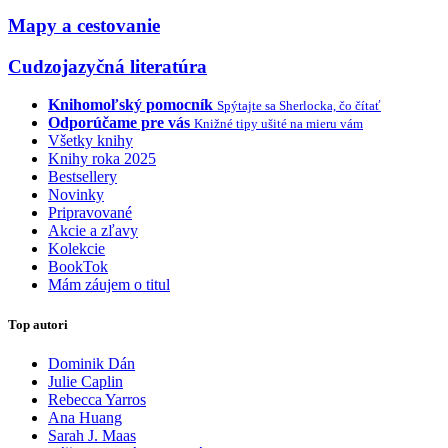
Mapy a cestovanie
Cudzojazyčná literatúra
Knihomoľský pomocník
Spýtajte sa Sherlocka, čo čítať
Odporúčame pre vás
Knižné tipy ušité na mieru vám
Všetky knihy
Knihy roka 2025
Bestsellery
Novinky
Pripravované
Akcie a zľavy
Kolekcie
BookTok
Mám záujem o titul
Top autori
Dominik Dán
Julie Caplin
Rebecca Yarros
Ana Huang
Sarah J. Maas