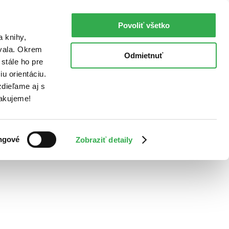
Povoliť všetko
a knihy,
ovala. Okrem
Odmietnuť
stále ho pre
u orientáciu.
dieľame aj s
Ďakujeme!
ngové
Zobraziť detaily