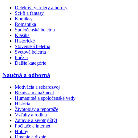
Detektívky, trilery a horory
Sci-fi a fantasy
Komiksy
Romantika
Spoločenská beletria
Klasika
Historické
Slovenská beletria
Svetová beletria
Poézia
Ďalšie kategórie
Náučná a odborná
Motivácia a sebarozvoj
Biznis a manažment
Humanitné a spoločenské vedy
História
Životopisy a reportáže
Vzťahy a rodina
Zdravie a životný štýl
Počítače a internet
Hobby
Umenie a dizajn