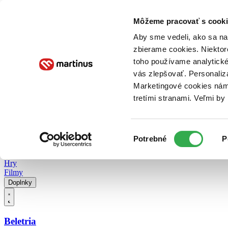
Doručenie
Kníhkupectvá
Knihovrátok
Poukážky
Knižný blog
Kontakt
Môžeme pracovať s cooki
Aby sme vedeli, ako sa na 
zbierame cookies. Niektor
E-knihy
Audioknihy
Hry
Filmy
Knihy
Doplnky
toho používame analytické
vás zlepšovať. Personaliz
Vyhľadávanie
Marketingové cookies nám 
tretími stranami. Veľmi b
Prihlásiť
Vyhľadávanie
Výber
Knihy
Potrebné
P
súhlasu
E-knihy
Audioknihy
Hry
Filmy
Doplnky
Beletria