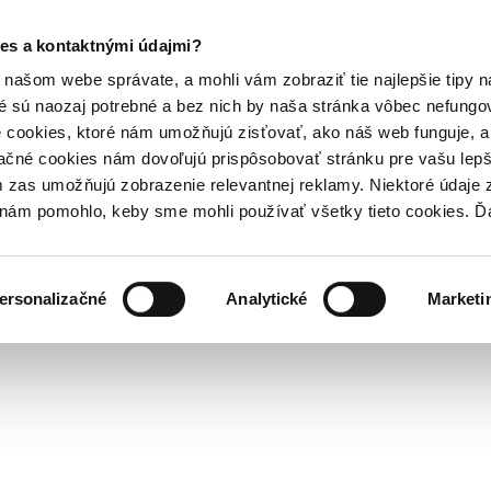
es a kontaktnými údajmi?
našom webe správate, a mohli vám zobraziť tie najlepšie tipy n
é sú naozaj potrebné a bez nich by naša stránka vôbec nefung
 cookies, ktoré nám umožňujú zisťovať, ako náš web funguje, a 
ačné cookies nám dovoľujú prispôsobovať stránku pre vašu lepši
zas umožňujú zobrazenie relevantnej reklamy. Niektoré údaje z
y nám pomohlo, keby sme mohli používať všetky tieto cookies. 
ersonalizačné
Analytické
Marketi