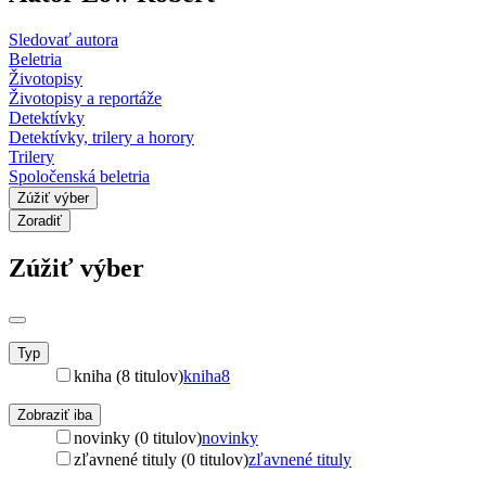
Sledovať autora
Beletria
Životopisy
Životopisy a reportáže
Detektívky
Detektívky, trilery a horory
Trilery
Spoločenská beletria
Zúžiť výber
Zoradiť
Zúžiť výber
Typ
kniha (8 titulov)
kniha
8
Zobraziť iba
novinky (0 titulov)
novinky
zľavnené tituly (0 titulov)
zľavnené tituly