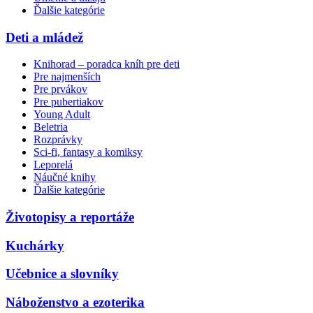
Ďalšie kategórie
Deti a mládež
Knihorad – poradca kníh pre deti
Pre najmenších
Pre prvákov
Pre pubertiakov
Young Adult
Beletria
Rozprávky
Sci-fi, fantasy a komiksy
Leporelá
Náučné knihy
Ďalšie kategórie
Životopisy a reportáže
Kuchárky
Učebnice a slovníky
Náboženstvo a ezoterika