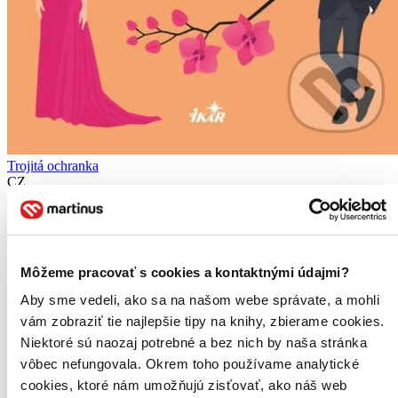
Trojitá ochranka
CZ
Lily Gold
Jako jedna z nejnenáviděnějších celebrit na světě jsem zvyklá na
nechtěnou pozornost. Ale když se jednoho rána probudím a zjistím,
Môžeme pracovať s cookies a kontaktnými údajmi?
že se mi do domu vloupal záhadný muž, vím, že potřebuju pořádnou
ochranku...
Aby sme vedeli, ako sa na našom webe správate, a mohli
Kniha
brožovaná väzba
vám zobraziť tie najlepšie tipy na knihy, zbierame cookies.
19,30 €
Niektoré sú naozaj potrebné a bez nich by naša stránka
Do 3 – 5 dní
vôbec nefungovala. Okrem toho používame analytické
Tento produkt momentálne nemáme na sklade, ale zvyčajne
vám ho vieme zabezpečiť a odoslať do 3 – 5 dní. A
cookies, ktoré nám umožňujú zisťovať, ako náš web