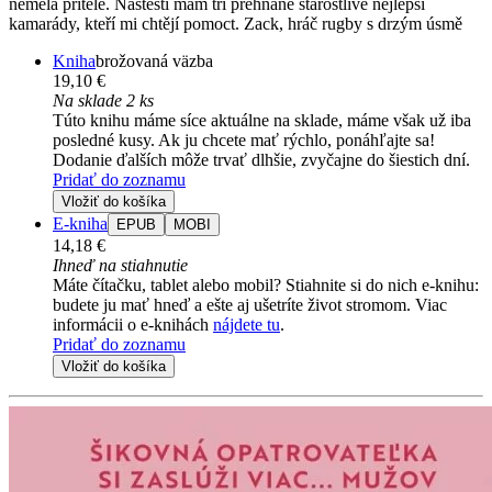
neměla přítele. Naštěstí mám tři přehnaně starostlivé nejlepší
kamarády, kteří mi chtějí pomoct. Zack, hráč rugby s drzým úsmě
Kniha
brožovaná väzba
19,10 €
Na sklade 2 ks
Túto knihu máme síce aktuálne na sklade, máme však už iba
posledné kusy. Ak ju chcete mať rýchlo, ponáhľajte sa!
Dodanie ďalších môže trvať dlhšie, zvyčajne do šiestich dní.
Pridať do zoznamu
Vložiť do košíka
E-kniha
EPUB
MOBI
14,18 €
Ihneď na stiahnutie
Máte čítačku, tablet alebo mobil? Stiahnite si do nich e-knihu:
budete ju mať hneď a ešte aj ušetríte život stromom. Viac
informácii o e-knihách
nájdete tu
.
Pridať do zoznamu
Vložiť do košíka