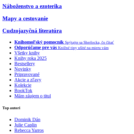
Náboženstvo a ezoterika
Mapy a cestovanie
Cudzojazyčná literatúra
Knihomoľský pomocník
Spýtajte sa Sherlocka, čo čítať
Odporúčame pre vás
Knižné tipy ušité na mieru vám
Všetky knihy
Knihy roka 2025
Bestsellery
Novinky
Pripravované
Akcie a zľavy
Kolekcie
BookTok
Mám záujem o titul
Top autori
Dominik Dán
Julie Caplin
Rebecca Yarros