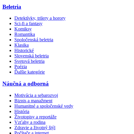
Beletria
Detektívky, trilery a horory
Sci-fi a fantasy
Komiksy
Romantika
Spoločenská beletria
Klasika
Historické
Slovenská beletria
Svetová beletria
Poézia
Ďalšie kategórie
Náučná a odborná
Motivácia a sebarozvoj
Biznis a manažment
Humanitné a spoločenské vedy
História
Životopisy a reportáže
Vzťahy a rodina
Zdravie a životný štýl
Počítače a internet