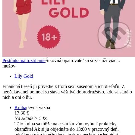
Pestúnka na roztrhanie
Šikovná opatrovateľka si zaslúži viac...
mužov
Lily Gold
Finančná tieseň ju privedie k trom sexi susedom a ich dieťaťu. Z
neočakávanej pomoci sa stáva vášnivé dobrodružstvo, kde sa stará o
nich a oni o ňu.
Kniha
pevná väzba
17,30 €
Na sklade > 5 ks
Táto kniha sa môže na cestu ku vám vybrať prakticky
okamžite! Ak si ju objednáte do 13:00 v pracovný deň,
odošleme vám ju ešte dnes, inak najneskôr nasledujúci