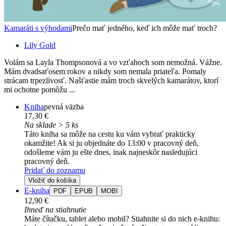
Kamaráti s výhodami
Prečo mať jedného, keď ich môže mať troch?
Lily Gold
Volám sa Layla Thompsonová a vo vzťahoch som nemožná. Vážne.
Mám dvadsaťosem rokov a nikdy som nemala priateľa. Pomaly
strácam trpezlivosť. Našťastie mám troch skvelých kamarátov, ktorí
mi ochotne pomôžu ...
Kniha
pevná väzba
17,30 €
Na sklade > 5 ks
Táto kniha sa môže na cestu ku vám vybrať prakticky
okamžite! Ak si ju objednáte do 13:00 v pracovný deň,
odošleme vám ju ešte dnes, inak najneskôr nasledujúci
pracovný deň.
Pridať do zoznamu
Vložiť do košíka
E-kniha
PDF
EPUB
MOBI
12,90 €
Ihneď na stiahnutie
Máte čítačku, tablet alebo mobil? Stiahnite si do nich e-knihu: