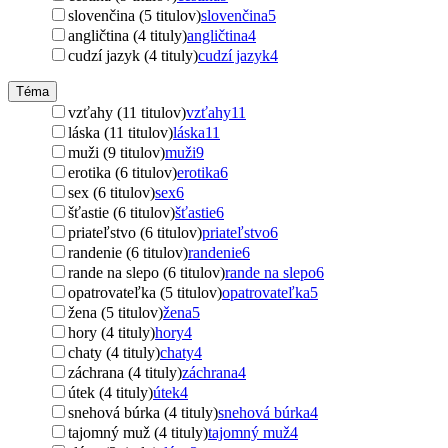
slovenčina (5 titulov)
slovenčina
5
angličtina (4 tituly)
angličtina
4
cudzí jazyk (4 tituly)
cudzí jazyk
4
Téma
vzťahy (11 titulov)
vzťahy
11
láska (11 titulov)
láska
11
muži (9 titulov)
muži
9
erotika (6 titulov)
erotika
6
sex (6 titulov)
sex
6
šťastie (6 titulov)
šťastie
6
priateľstvo (6 titulov)
priateľstvo
6
randenie (6 titulov)
randenie
6
rande na slepo (6 titulov)
rande na slepo
6
opatrovateľka (5 titulov)
opatrovateľka
5
žena (5 titulov)
žena
5
hory (4 tituly)
hory
4
chaty (4 tituly)
chaty
4
záchrana (4 tituly)
záchrana
4
útek (4 tituly)
útek
4
snehová búrka (4 tituly)
snehová búrka
4
tajomný muž (4 tituly)
tajomný muž
4