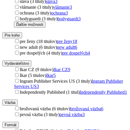
sláva (3 tituly)
sláva
3
vlámanie (3 tituly)
vlámanie
3
ochrana (3 tituly)
ochrana
3
bodyguardi (3 tituly)
bodyguardi
3
Ďalšie možnosti
Pre koho
pre ženy (18 titulov)
pre ženy
18
new adult (6 titulov)
new adult
6
pre dospelých (4 tituly)
pre dospelých
4
Vydavateľstvo
Ikar CZ (9 titulov)
Ikar CZ
9
Ikar (5 titulov)
Ikar
5
Ingram Publisher Services US (3 tituly)
Ingram Publisher
Services US
3
Independently Published (1 titul)
Independently Published
1
Väzba
brožovaná väzba (6 titulov)
brožovaná väzba
6
pevná väzba (3 tituly)
pevná väzba
3
Formát