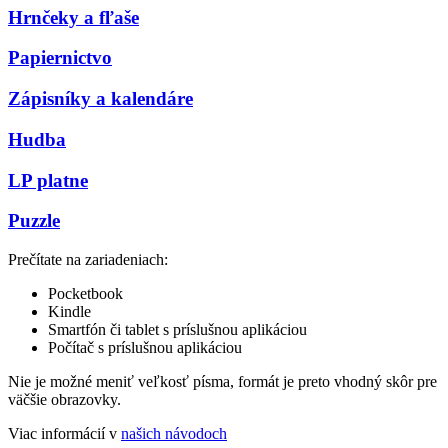
Hrnčeky a fľaše
Papiernictvo
Zápisníky a kalendáre
Hudba
LP platne
Puzzle
Prečítate na zariadeniach:
Pocketbook
Kindle
Smartfón či tablet s príslušnou aplikáciou
Počítač s príslušnou aplikáciou
Nie je možné meniť veľkosť písma, formát je preto vhodný skôr pre
väčšie obrazovky.
Viac informácií v
našich návodoch