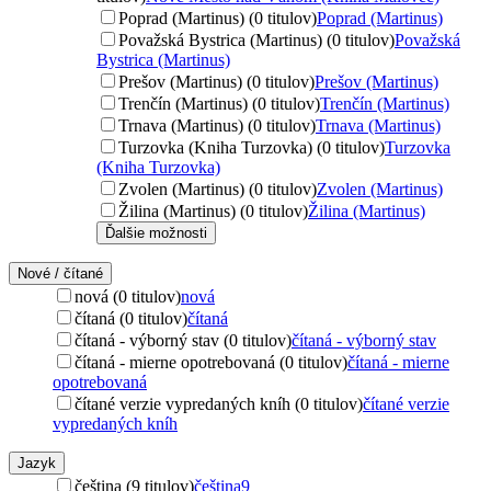
Poprad (Martinus) (0 titulov)
Poprad (Martinus)
Považská Bystrica (Martinus) (0 titulov)
Považská
Bystrica (Martinus)
Prešov (Martinus) (0 titulov)
Prešov (Martinus)
Trenčín (Martinus) (0 titulov)
Trenčín (Martinus)
Trnava (Martinus) (0 titulov)
Trnava (Martinus)
Turzovka (Kniha Turzovka) (0 titulov)
Turzovka
(Kniha Turzovka)
Zvolen (Martinus) (0 titulov)
Zvolen (Martinus)
Žilina (Martinus) (0 titulov)
Žilina (Martinus)
Ďalšie možnosti
Nové / čítané
nová (0 titulov)
nová
čítaná (0 titulov)
čítaná
čítaná - výborný stav (0 titulov)
čítaná - výborný stav
čítaná - mierne opotrebovaná (0 titulov)
čítaná - mierne
opotrebovaná
čítané verzie vypredaných kníh (0 titulov)
čítané verzie
vypredaných kníh
Jazyk
čeština (9 titulov)
čeština
9