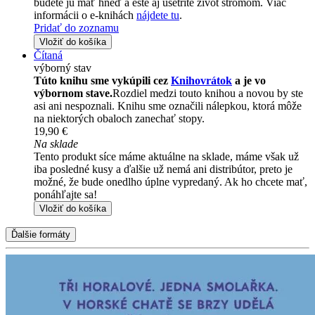
budete ju mať hneď a ešte aj ušetríte život stromom. Viac
informácii o e-knihách
nájdete tu
.
Pridať do zoznamu
Vložiť do košíka
Čítaná
výborný stav
Túto knihu sme vykúpili cez
Knihovrátok
a je vo
výbornom stave.
Rozdiel medzi touto knihou a novou by ste
asi ani nespoznali. Knihu sme označili nálepkou, ktorá môže
na niektorých obaloch zanechať stopy.
19,90 €
Na sklade
Tento produkt síce máme aktuálne na sklade, máme však už
iba posledné kusy a ďalšie už nemá ani distribútor, preto je
možné, že bude onedlho úplne vypredaný. Ak ho chcete mať,
ponáhľajte sa!
Vložiť do košíka
Ďalšie formáty