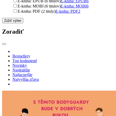
E-kniha: EPUB (6 titulov)
E-kniha: EPUB
6
E-kniha: MOBI (6 titulov)
E-kniha: MOBI
6
E-kniha: PDF (2 tituly)
E-kniha: PDF
2
Zúžiť výber
Zoradiť
Bestsellery
Top hodnotené
Novinky
Najdrahšie
Najlacnejšie
Najvyššia zľava