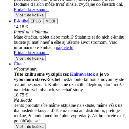
Dodanie ďalších môže trvať dlhšie, zvyčajne do šiestich dní.
Pridať do zoznamu
Vložiť do košíka
E-kniha
EPUB
MOBI
14,18 €
Ihneď na stiahnutie
Máte čítačku, tablet alebo mobil? Stiahnite si do nich e-knihu:
budete ju mať hneď a ešte aj ušetríte život stromom. Viac
informácii o e-knihách
nájdete tu
.
Pridať do zoznamu
Vložiť do košíka
Čítaná
výborný stav
Túto knihu sme vykúpili cez
Knihovrátok
a je vo
výbornom stave.
Rozdiel medzi touto knihou a novou by ste
asi ani nespoznali. Knihu sme označili nálepkou, ktorá môže
na niektorých obaloch zanechať stopy.
18,75 €
Na sklade
Tento produkt síce máme aktuálne na sklade, máme však už
iba posledné kusy a ďalšie už nemá ani distribútor, preto je
možné, že bude onedlho úplne vypredaný. Ak ho chcete mať,
ponáhľajte sa!
Vložiť do košíka