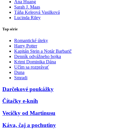
Ana Huang
Sarah J. Maas
Táňa Keleová Vasilková
Lucinda Riley
Top série
Romantické úteky
Harry Potter
Kapitán Stein a Notár Barbarič
Denník odvážneho bojka
Krimi Dominika Dána
Učím sa rozprávať
Duna
Smradi
Darčekové poukážky
Čítačky e-kníh
Vecičky od Martinusu
Káva, čaj a pochutiny