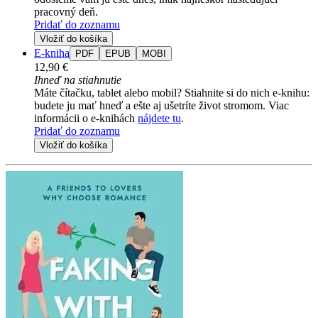
pracovný deň.
Pridať do zoznamu
Vložiť do košíka
E-kniha
PDF
EPUB
MOBI
12,90 €
Ihneď na stiahnutie
Máte čítačku, tablet alebo mobil? Stiahnite si do nich e-knihu:
budete ju mať hneď a ešte aj ušetríte život stromom. Viac
informácii o e-knihách
nájdete tu
.
Pridať do zoznamu
Vložiť do košíka