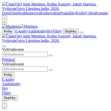
Doručenie
Kníhkupectvá
Knihovrátok
Poukážky
Knižný blog
Kontakt
E-knihy
Audioknihy
Hry
Filmy
Knihy
Doplnky
Vyhľadávanie
Prihlásiť
Vyhľadávanie
Knihy
E-knihy
Audioknihy
Hry
Filmy
Doplnky