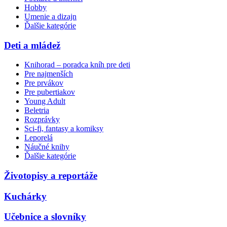
Hobby
Umenie a dizajn
Ďalšie kategórie
Deti a mládež
Knihorad – poradca kníh pre deti
Pre najmenších
Pre prvákov
Pre pubertiakov
Young Adult
Beletria
Rozprávky
Sci-fi, fantasy a komiksy
Leporelá
Náučné knihy
Ďalšie kategórie
Životopisy a reportáže
Kuchárky
Učebnice a slovníky