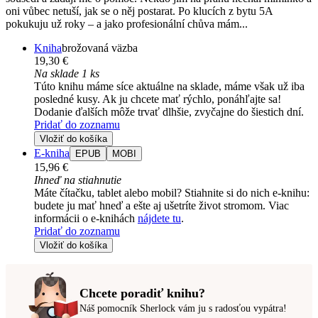
oni vůbec netuší, jak se o něj postarat. Po klucích z bytu 5A
pokukuju už roky – a jako profesionální chůva mám...
Kniha
brožovaná väzba
19,30 €
Na sklade 1 ks
Túto knihu máme síce aktuálne na sklade, máme však už iba
posledné kusy. Ak ju chcete mať rýchlo, ponáhľajte sa!
Dodanie ďalších môže trvať dlhšie, zvyčajne do šiestich dní.
Pridať do zoznamu
Vložiť do košíka
E-kniha
EPUB
MOBI
15,96 €
Ihneď na stiahnutie
Máte čítačku, tablet alebo mobil? Stiahnite si do nich e-knihu:
budete ju mať hneď a ešte aj ušetríte život stromom. Viac
informácii o e-knihách
nájdete tu
.
Pridať do zoznamu
Vložiť do košíka
Chcete poradiť knihu?
Náš pomocník Sherlock vám ju s radosťou vypátra!