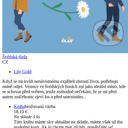
Švédská jízda
CZ
Lily Gold
Když se mi kvůli nenávistnému expříteli zhroutí život, potřebuju
nutně odjet. Vesnice ve švédských horách zní jako ideální místo, kde
se schovat před světem, jenže rozhodně nečekám, že se mi před
autem zničehonic zjeví los a před umrznutím...
Kniha
brožovaná väzba
18,10 €
Na sklade 3 ks
Túto knihu máme síce aktuálne na sklade, máme však už iba
posledné kusy. Ak ju chcete mať rýchlo, ponáhľajte sa!