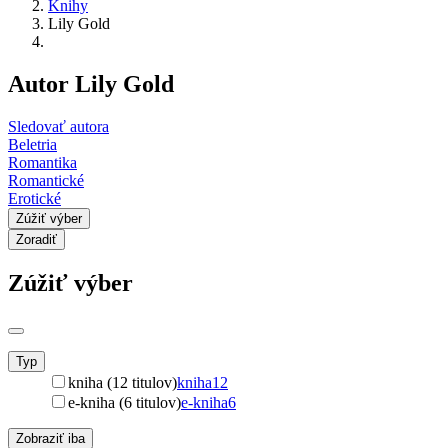
Knihy
Lily Gold
Autor Lily Gold
Sledovať autora
Beletria
Romantika
Romantické
Erotické
Zúžiť výber
Zoradiť
Zúžiť výber
Typ
kniha (12 titulov)
kniha
12
e-kniha (6 titulov)
e-kniha
6
Zobraziť iba