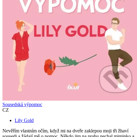
Sousedská výpomoc
CZ
Lily Gold
Nevěřím vlastním očím, když mi na dveře zaklepou moji tři žhaví
sousedi a žádají mě o pomoc. Někdo jim na prahu nechal miminko a