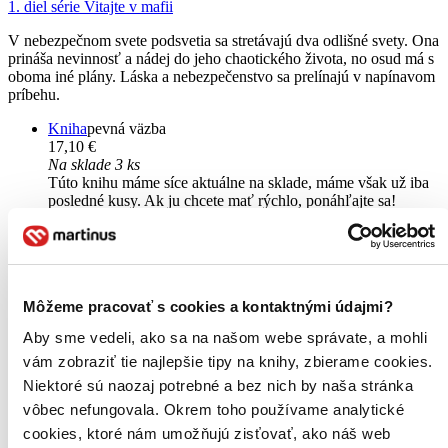
1. diel série
Vitajte v mafii
V nebezpečnom svete podsvetia sa stretávajú dva odlišné svety. Ona
prináša nevinnosť a nádej do jeho chaotického života, no osud má s
oboma iné plány. Láska a nebezpečenstvo sa prelínajú v napínavom
príbehu.
Kniha
pevná väzba
17,10 €
Na sklade 3 ks
Túto knihu máme síce aktuálne na sklade, máme však už iba
posledné kusy. Ak ju chcete mať rýchlo, ponáhľajte sa!
Dodanie ďalších môže trvať dlhšie, zvyčajne do dvoch dní.
Pridať do zoznamu
Vložiť do košíka
E-kniha
PDF
EPUB
MOBI
7,90 €
Môžeme pracovať s cookies a kontaktnými údajmi?
Ihneď na stiahnutie
Máte čítačku, tablet alebo mobil? Stiahnite si do nich e-knihu:
Aby sme vedeli, ako sa na našom webe správate, a mohli
budete ju mať hneď a ešte aj ušetríte život stromom. Viac
vám zobraziť tie najlepšie tipy na knihy, zbierame cookies.
informácii o e-knihách
nájdete tu
.
Niektoré sú naozaj potrebné a bez nich by naša stránka
Pridať do zoznamu
Vložiť do košíka
vôbec nefungovala. Okrem toho používame analytické
cookies, ktoré nám umožňujú zisťovať, ako náš web