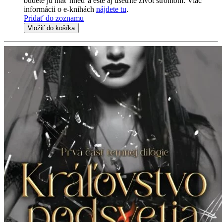
budete ju mať hneď a ešte aj ušetríte život stromom. Viac
informácii o e-knihách
nájdete tu
.
Pridať do zoznamu
Vložiť do košíka