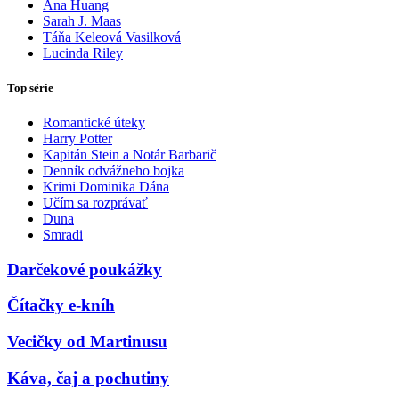
Ana Huang
Sarah J. Maas
Táňa Keleová Vasilková
Lucinda Riley
Top série
Romantické úteky
Harry Potter
Kapitán Stein a Notár Barbarič
Denník odvážneho bojka
Krimi Dominika Dána
Učím sa rozprávať
Duna
Smradi
Darčekové poukážky
Čítačky e-kníh
Vecičky od Martinusu
Káva, čaj a pochutiny