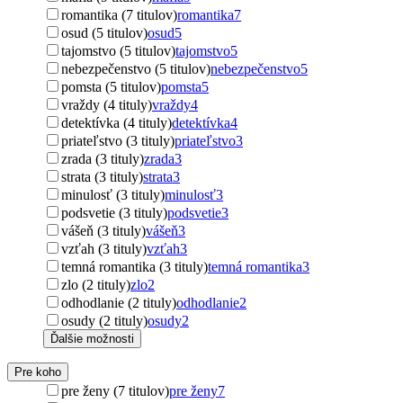
romantika (7 titulov)
romantika
7
osud (5 titulov)
osud
5
tajomstvo (5 titulov)
tajomstvo
5
nebezpečenstvo (5 titulov)
nebezpečenstvo
5
pomsta (5 titulov)
pomsta
5
vraždy (4 tituly)
vraždy
4
detektívka (4 tituly)
detektívka
4
priateľstvo (3 tituly)
priateľstvo
3
zrada (3 tituly)
zrada
3
strata (3 tituly)
strata
3
minulosť (3 tituly)
minulosť
3
podsvetie (3 tituly)
podsvetie
3
vášeň (3 tituly)
vášeň
3
vzťah (3 tituly)
vzťah
3
temná romantika (3 tituly)
temná romantika
3
zlo (2 tituly)
zlo
2
odhodlanie (2 tituly)
odhodlanie
2
osudy (2 tituly)
osudy
2
Ďalšie možnosti
Pre koho
pre ženy (7 titulov)
pre ženy
7