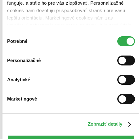
funguje, a stále ho pre vás zlepšovať. Personalizačné
cookies nám dovoľujú prispôsobovať stránku pre vašu
lepšiu orientáciu. Marketingové cookies nám zas
umožňujú zobrazenie relevantnej reklamy. Niektoré údaje
zdieľame aj s tretími stranami. Veľmi by nám pomohlo,
Výber
keby sme mohli používať všetky tieto cookies. Ďakujeme!
Potrebné
súhlasu
Personalizačné
Analytické
Marketingové
Zobraziť detaily