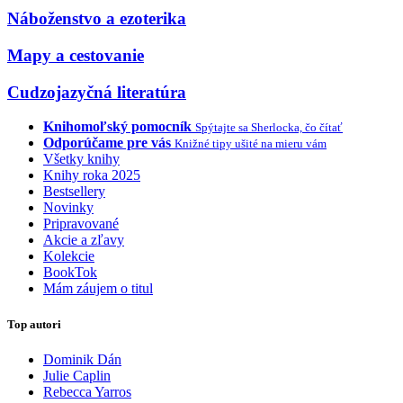
Náboženstvo a ezoterika
Mapy a cestovanie
Cudzojazyčná literatúra
Knihomoľský pomocník
Spýtajte sa Sherlocka, čo čítať
Odporúčame pre vás
Knižné tipy ušité na mieru vám
Všetky knihy
Knihy roka 2025
Bestsellery
Novinky
Pripravované
Akcie a zľavy
Kolekcie
BookTok
Mám záujem o titul
Top autori
Dominik Dán
Julie Caplin
Rebecca Yarros