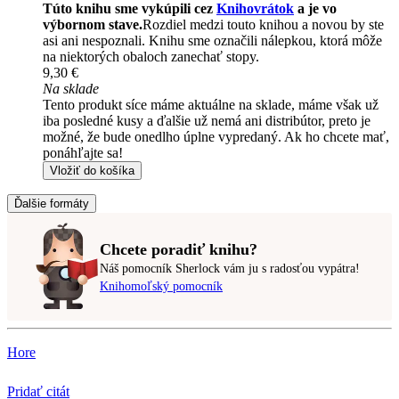
Túto knihu sme vykúpili cez
Knihovrátok
a je vo
výbornom stave.
Rozdiel medzi touto knihou a novou by ste
asi ani nespoznali. Knihu sme označili nálepkou, ktorá môže
na niektorých obaloch zanechať stopy.
9,30 €
Na sklade
Tento produkt síce máme aktuálne na sklade, máme však už
iba posledné kusy a ďalšie už nemá ani distribútor, preto je
možné, že bude onedlho úplne vypredaný. Ak ho chcete mať,
ponáhľajte sa!
Vložiť do košíka
Ďalšie formáty
Chcete poradiť knihu?
Náš pomocník Sherlock vám ju s radosťou vypátra!
Knihomoľský pomocník
Hore
Pridať citát