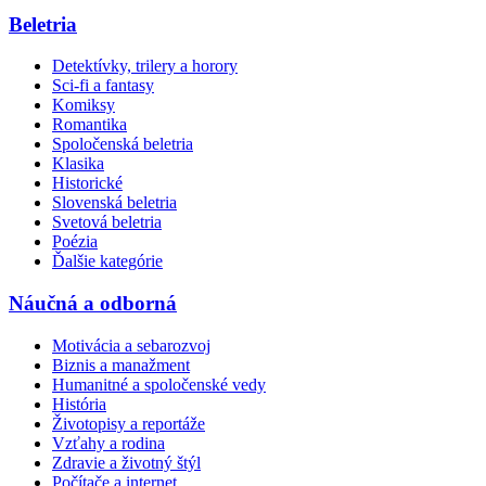
Beletria
Detektívky, trilery a horory
Sci-fi a fantasy
Komiksy
Romantika
Spoločenská beletria
Klasika
Historické
Slovenská beletria
Svetová beletria
Poézia
Ďalšie kategórie
Náučná a odborná
Motivácia a sebarozvoj
Biznis a manažment
Humanitné a spoločenské vedy
História
Životopisy a reportáže
Vzťahy a rodina
Zdravie a životný štýl
Počítače a internet