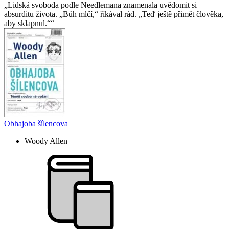
Lidská svoboda podle Needlemana znamenala uvědomit si
absurditu života. „Bůh mlčí,“ říkával rád. „Teď ještě přimět člověka,
aby sklapnul.“
Obhajoba šílencova
Woody Allen