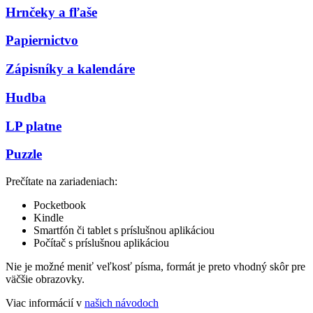
Hrnčeky a fľaše
Papiernictvo
Zápisníky a kalendáre
Hudba
LP platne
Puzzle
Prečítate na zariadeniach:
Pocketbook
Kindle
Smartfón či tablet s príslušnou aplikáciou
Počítač s príslušnou aplikáciou
Nie je možné meniť veľkosť písma, formát je preto vhodný skôr pre
väčšie obrazovky.
Viac informácií v
našich návodoch