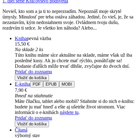
1. diel série
Kráľovstvo podsvetia
Nevieš, kto som a ja ti to neprezradím. Nepoznáš moje skryté
úmysly. Minulosť pre teba ostáva záhadou. Jediné, čo vieš, je, že sa
nezastavím, kým nedosiahnem svoje. Ovládnem tvoju dušu,
rozdrvím ti srdce. Je všetko len náhoda? Alebo...
Kniha
pevná väzba
15,50 €
Na sklade 2 ks
Túto knihu máme síce aktuálne na sklade, máme však už iba
posledné kusy. Ak ju chcete mať rýchlo, ponáhľajte sa!
Dodanie ďalších môže trvať dlhšie, zvyčajne do dvoch dní.
Pridať do zoznamu
Vložiť do košíka
E-kniha
PDF
EPUB
MOBI
7,90 €
Ihneď na stiahnutie
Máte čítačku, tablet alebo mobil? Stiahnite si do nich e-knihu:
budete ju mať hneď a ešte aj ušetríte život stromom. Viac
informácii o e-knihách
nájdete tu
.
Pridať do zoznamu
Vložiť do košíka
Čítaná
výborný stav