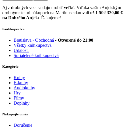
Aj z drobných vecí sa dajú urobiť veľké. Vďaka vašim Anjelským
drobným ste pri nákupoch na Martinuse darovali už
1 502 320,00 €
na Dobrého Anjela
. Ďakujeme!
Kníhkupectvá
Bratislava - Obchodná
• Otvorené do 21:00
Všetky kníhkupectvá
Udalosti
Spriatelené kníhkupectvá
Kategórie
Knihy
E-knihy
Audioknihy
Hry
Filmy
Doplnky
Nakupujte u nás
Doručenie