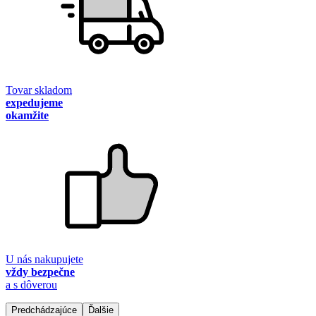
Tovar skladom
expedujeme
okamžite
U nás nakupujete
vždy bezpečne
a s dôverou
Predchádzajúce
Ďalšie