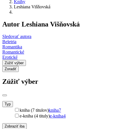
Knihy
Leshiana Višňovská
Autor Leshiana Višňovská
Sledovať autora
Beletria
Romantika
Romantické
Erotické
Zúžiť výber
Zoradiť
Zúžiť výber
Typ
kniha (7 titulov)
kniha
7
e-kniha (4 tituly)
e-kniha
4
Zobraziť iba