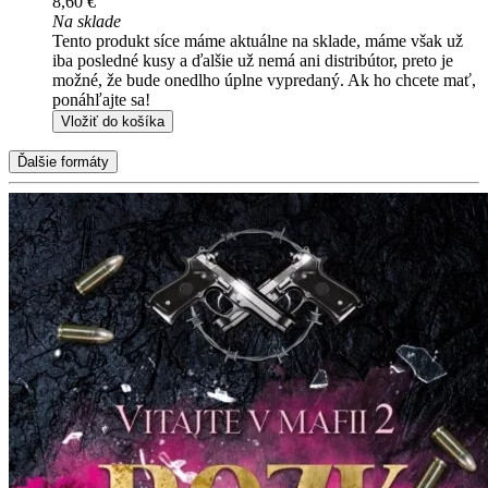
8,60 €
Na sklade
Tento produkt síce máme aktuálne na sklade, máme však už
iba posledné kusy a ďalšie už nemá ani distribútor, preto je
možné, že bude onedlho úplne vypredaný. Ak ho chcete mať,
ponáhľajte sa!
Vložiť do košíka
Ďalšie formáty