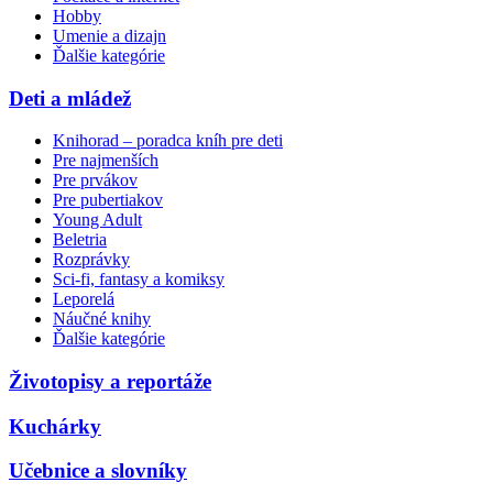
Hobby
Umenie a dizajn
Ďalšie kategórie
Deti a mládež
Knihorad – poradca kníh pre deti
Pre najmenších
Pre prvákov
Pre pubertiakov
Young Adult
Beletria
Rozprávky
Sci-fi, fantasy a komiksy
Leporelá
Náučné knihy
Ďalšie kategórie
Životopisy a reportáže
Kuchárky
Učebnice a slovníky