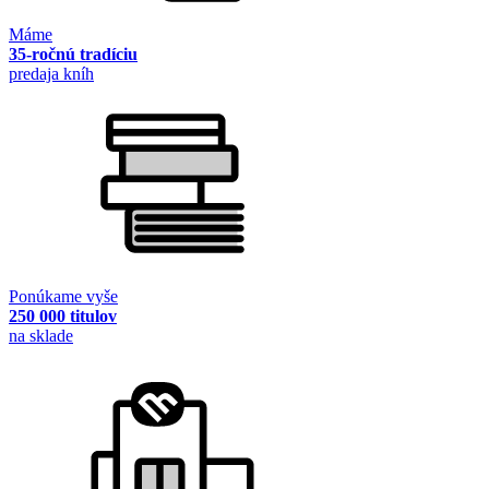
Máme
35-ročnú tradíciu
predaja kníh
Ponúkame vyše
250 000 titulov
na sklade