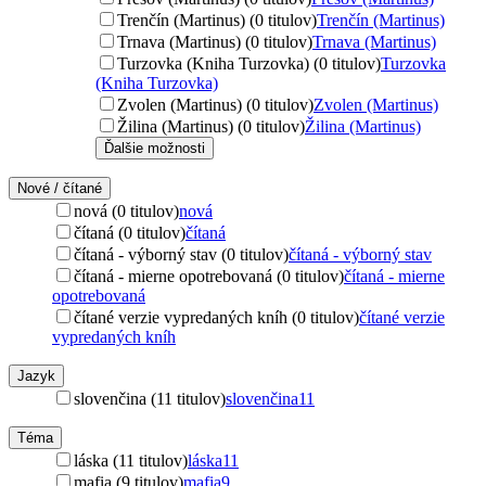
Trenčín (Martinus) (0 titulov)
Trenčín (Martinus)
Trnava (Martinus) (0 titulov)
Trnava (Martinus)
Turzovka (Kniha Turzovka) (0 titulov)
Turzovka
(Kniha Turzovka)
Zvolen (Martinus) (0 titulov)
Zvolen (Martinus)
Žilina (Martinus) (0 titulov)
Žilina (Martinus)
Ďalšie možnosti
Nové / čítané
nová (0 titulov)
nová
čítaná (0 titulov)
čítaná
čítaná - výborný stav (0 titulov)
čítaná - výborný stav
čítaná - mierne opotrebovaná (0 titulov)
čítaná - mierne
opotrebovaná
čítané verzie vypredaných kníh (0 titulov)
čítané verzie
vypredaných kníh
Jazyk
slovenčina (11 titulov)
slovenčina
11
Téma
láska (11 titulov)
láska
11
mafia (9 titulov)
mafia
9