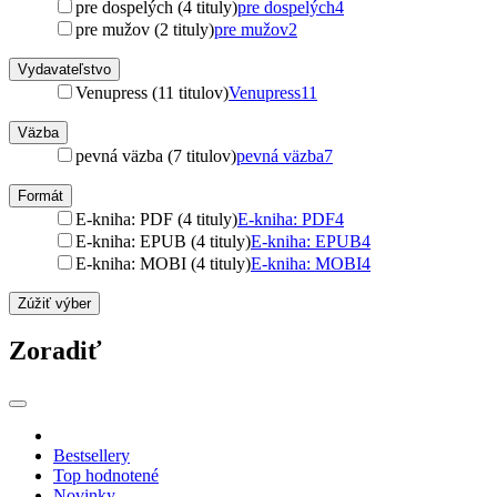
pre dospelých (4 tituly)
pre dospelých
4
pre mužov (2 tituly)
pre mužov
2
Vydavateľstvo
Venupress (11 titulov)
Venupress
11
Väzba
pevná väzba (7 titulov)
pevná väzba
7
Formát
E-kniha: PDF (4 tituly)
E-kniha: PDF
4
E-kniha: EPUB (4 tituly)
E-kniha: EPUB
4
E-kniha: MOBI (4 tituly)
E-kniha: MOBI
4
Zúžiť výber
Zoradiť
Bestsellery
Top hodnotené
Novinky