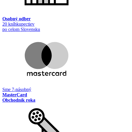
Osobný odber
20 kníhkupectiev
po celom Slovensku
Sme 7-násobný
MasterCard
Obchodník roka