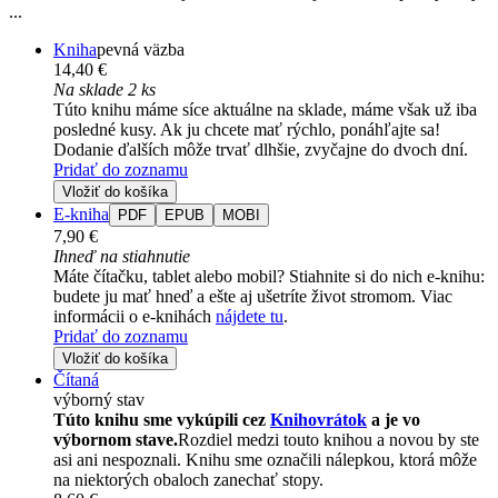
...
Kniha
pevná väzba
14,40 €
Na sklade 2 ks
Túto knihu máme síce aktuálne na sklade, máme však už iba
posledné kusy. Ak ju chcete mať rýchlo, ponáhľajte sa!
Dodanie ďalších môže trvať dlhšie, zvyčajne do dvoch dní.
Pridať do zoznamu
Vložiť do košíka
E-kniha
PDF
EPUB
MOBI
7,90 €
Ihneď na stiahnutie
Máte čítačku, tablet alebo mobil? Stiahnite si do nich e-knihu:
budete ju mať hneď a ešte aj ušetríte život stromom. Viac
informácii o e-knihách
nájdete tu
.
Pridať do zoznamu
Vložiť do košíka
Čítaná
výborný stav
Túto knihu sme vykúpili cez
Knihovrátok
a je vo
výbornom stave.
Rozdiel medzi touto knihou a novou by ste
asi ani nespoznali. Knihu sme označili nálepkou, ktorá môže
na niektorých obaloch zanechať stopy.