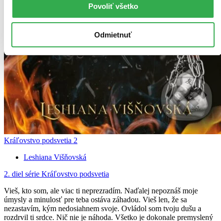
Povoliť všetko
Odmietnuť
Kráľovstvo podsvetia 2
Leshiana Višňovská
2. diel série
Kráľovstvo podsvetia
Vieš, kto som, ale viac ti neprezradím. Naďalej nepoznáš moje
úmysly a minulosť pre teba ostáva záhadou. Vieš len, že sa
nezastavím, kým nedosiahnem svoje. Ovládol som tvoju dušu a
rozdrvil ti srdce. Nič nie je náhoda. Všetko je dokonale premyslený