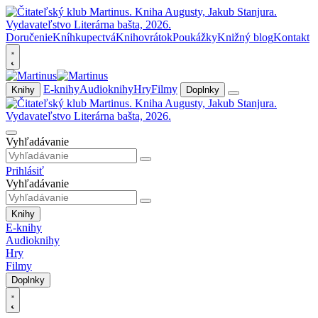
Doručenie
Kníhkupectvá
Knihovrátok
Poukážky
Knižný blog
Kontakt
E-knihy
Audioknihy
Hry
Filmy
Knihy
Doplnky
Vyhľadávanie
Prihlásiť
Vyhľadávanie
Knihy
E-knihy
Audioknihy
Hry
Filmy
Doplnky