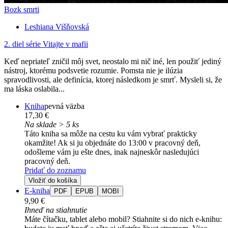
Bozk smrti
Leshiana Višňovská
2. diel série
Vitajte v mafii
Keď nepriateľ zničil môj svet, neostalo mi nič iné, len použiť jediný
nástroj, ktorému podsvetie rozumie. Pomsta nie je ilúzia
spravodlivosti, ale definícia, ktorej následkom je smrť. Mysleli si, že
ma láska oslabila...
Kniha
pevná väzba
17,30 €
Na sklade > 5 ks
Táto kniha sa môže na cestu ku vám vybrať prakticky
okamžite! Ak si ju objednáte do 13:00 v pracovný deň,
odošleme vám ju ešte dnes, inak najneskôr nasledujúci
pracovný deň.
Pridať do zoznamu
Vložiť do košíka
E-kniha
PDF
EPUB
MOBI
9,90 €
Ihneď na stiahnutie
Máte čítačku, tablet alebo mobil? Stiahnite si do nich e-knihu: