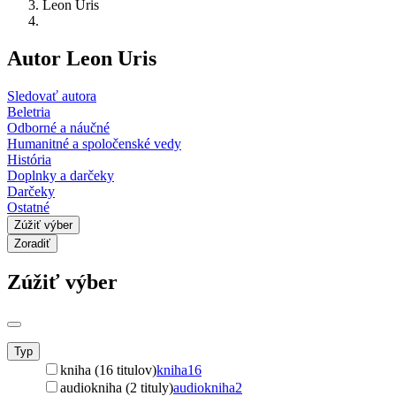
Leon Uris
Autor Leon Uris
Sledovať autora
Beletria
Odborné a náučné
Humanitné a spoločenské vedy
História
Doplnky a darčeky
Darčeky
Ostatné
Zúžiť výber
Zoradiť
Zúžiť výber
Typ
kniha (16 titulov)
kniha
16
audiokniha (2 tituly)
audiokniha
2