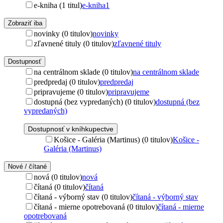
e-kniha (1 titul)
e-kniha
1
Zobraziť iba
novinky (0 titulov)
novinky
zľavnené tituly (0 titulov)
zľavnené tituly
Dostupnosť
na centrálnom sklade (0 titulov)
na centrálnom sklade
predpredaj (0 titulov)
predpredaj
pripravujeme (0 titulov)
pripravujeme
dostupná (bez vypredaných) (0 titulov)
dostupná (bez
vypredaných)
Dostupnosť v kníhkupectve
Košice - Galéria (Martinus) (0 titulov)
Košice -
Galéria (Martinus)
Nové / čítané
nová (0 titulov)
nová
čítaná (0 titulov)
čítaná
čítaná - výborný stav (0 titulov)
čítaná - výborný stav
čítaná - mierne opotrebovaná (0 titulov)
čítaná - mierne
opotrebovaná