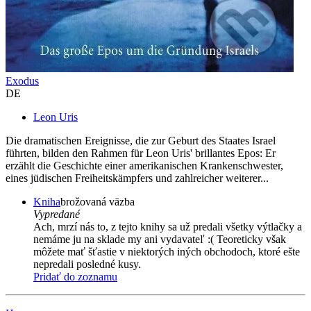
Exodus
DE
Leon Uris
Die dramatischen Ereignisse, die zur Geburt des Staates Israel
führten, bilden den Rahmen für Leon Uris' brillantes Epos: Er
erzählt die Geschichte einer amerikanischen Krankenschwester,
eines jüdischen Freiheitskämpfers und zahlreicher weiterer...
Kniha
brožovaná väzba
Vypredané
Ach, mrzí nás to, z tejto knihy sa už predali všetky výtlačky a
nemáme ju na sklade my ani vydavateľ :( Teoreticky však
môžete mať šťastie v niektorých iných obchodoch, ktoré ešte
nepredali posledné kusy.
Pridať do zoznamu