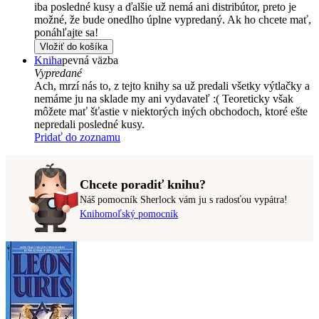
iba posledné kusy a ďalšie už nemá ani distribútor, preto je
možné, že bude onedlho úplne vypredaný. Ak ho chcete mať,
ponáhľajte sa!
Vložiť do košíka
Kniha
pevná väzba
Vypredané
Ach, mrzí nás to, z tejto knihy sa už predali všetky výtlačky a
nemáme ju na sklade my ani vydavateľ :( Teoreticky však
môžete mať šťastie v niektorých iných obchodoch, ktoré ešte
nepredali posledné kusy.
Pridať do zoznamu
Chcete poradiť knihu?
Náš pomocník Sherlock vám ju s radosťou vypátra!
Knihomoľský pomocník