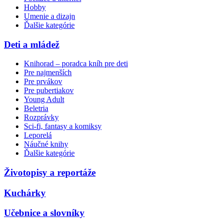
Hobby
Umenie a dizajn
Ďalšie kategórie
Deti a mládež
Knihorad – poradca kníh pre deti
Pre najmenších
Pre prvákov
Pre pubertiakov
Young Adult
Beletria
Rozprávky
Sci-fi, fantasy a komiksy
Leporelá
Náučné knihy
Ďalšie kategórie
Životopisy a reportáže
Kuchárky
Učebnice a slovníky