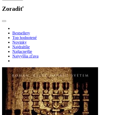
Zoradiť
Bestsellery
Top hodnotené
Novinky
Najdrahšie
Najlacnejšie
Najvyššia zľava