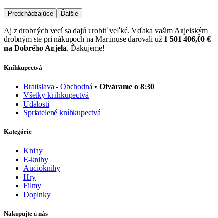
Predchádzajúce
Ďalšie
Aj z drobných vecí sa dajú urobiť veľké. Vďaka vašim Anjelským
drobným ste pri nákupoch na Martinuse darovali už
1 501 406,00 €
na Dobrého Anjela
. Ďakujeme!
Kníhkupectvá
Bratislava - Obchodná
• Otvárame o 8:30
Všetky kníhkupectvá
Udalosti
Spriatelené kníhkupectvá
Kategórie
Knihy
E-knihy
Audioknihy
Hry
Filmy
Doplnky
Nakupujte u nás