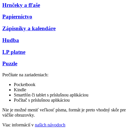
Hrnčeky a fľaše
Papiernictvo
Zápisníky a kalendáre
Hudba
LP platne
Puzzle
Prečítate na zariadeniach:
Pocketbook
Kindle
Smartfón či tablet s príslušnou aplikáciou
Počítač s príslušnou aplikáciou
Nie je možné meniť veľkosť písma, formát je preto vhodný skôr pre
väčšie obrazovky.
Viac informácií v
našich návodoch