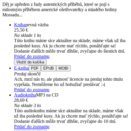
Děj je upředen z řady autentických příběhů, které se pojí s
milostným příběhem americké ošetřovatelky a mladého hrdiny
Mossadu...
Kniha
pevná väzba
25,50 €
Na sklade 1 ks
Túto knihu máme síce aktuálne na sklade, máme však už iba
posledné kusy. Ak ju chcete mať rýchlo, ponáhľajte sa!
Dodanie ďalších môže trvať dlhšie, zvyčajne do šiestich dní.
Pridať do zoznamu
Vložiť do košíka
E-kniha
PDF
EPUB
MOBI
Predaj skončil
Ach, mrzí nás to, ale platnosť licencie na predaj tohto titulu
vypršala. Nemôžeme ho už bohužiaľ predávať :-(
Pridať do zoznamu
Audiokniha
MP3 na CD
28,69 €
Na sklade 3 ks
Túto audioknihu máme síce aktuálne na sklade, máme však
už iba posledné kusy. Ak ju chcete mať rýchlo, ponáhľajte sa!
Dodanie ďalších môže trvať dlhšie, zvyčajne do 10 dní.
Pridať do zoznamu