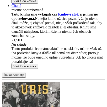
Vložiť do košíka
Čítaná
mierne opotrebovaná
Túto knihu sme vykúpili cez
Knihovrátok
a je mierne
opotrebovaná.
Na tejto knihe už síce poznať, že ju niekto
čítal, môže jej chýbať prebal, nie je však poškodená tak, aby
to akokoľvek znižovalo zážitok z jej obsahu. Knihu sme
označili nálepkou, ktorá môže na niektorých obaloch
zanechať stopy.
21,50 €
Na sklade
Tento produkt síce máme aktuálne na sklade, máme však už
iba posledné kusy a ďalšie už nemá ani distribútor, preto je
možné, že bude onedlho úplne vypredaný. Ak ho chcete mať,
ponáhľajte sa!
Vložiť do košíka
Ďalšie formáty