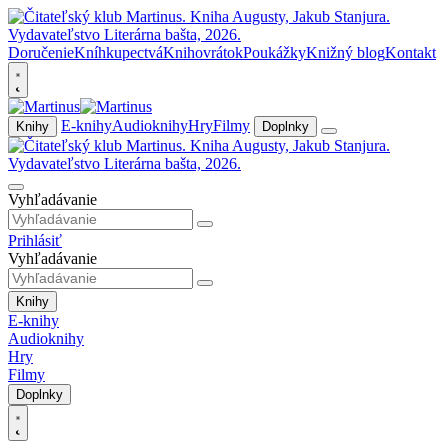
Doručenie
Kníhkupectvá
Knihovrátok
Poukážky
Knižný blog
Kontakt
E-knihy
Audioknihy
Hry
Filmy
Knihy
Doplnky
Vyhľadávanie
Prihlásiť
Vyhľadávanie
Knihy
E-knihy
Audioknihy
Hry
Filmy
Doplnky