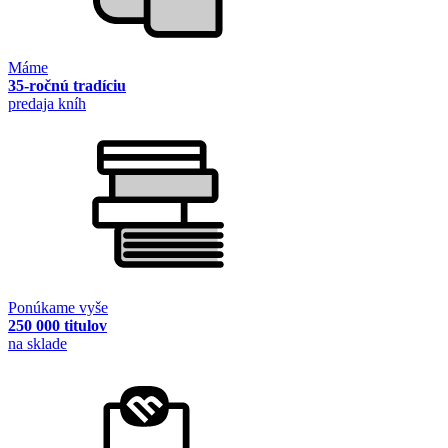
Máme
35-ročnú tradíciu
predaja kníh
Ponúkame vyše
250 000 titulov
na sklade