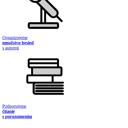
Organizujeme
množstvo besied
s autormi
Podporujeme
čítanie
s porozumením