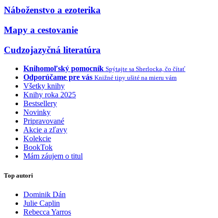
Náboženstvo a ezoterika
Mapy a cestovanie
Cudzojazyčná literatúra
Knihomoľský pomocník
Spýtajte sa Sherlocka, čo čítať
Odporúčame pre vás
Knižné tipy ušité na mieru vám
Všetky knihy
Knihy roka 2025
Bestsellery
Novinky
Pripravované
Akcie a zľavy
Kolekcie
BookTok
Mám záujem o titul
Top autori
Dominik Dán
Julie Caplin
Rebecca Yarros