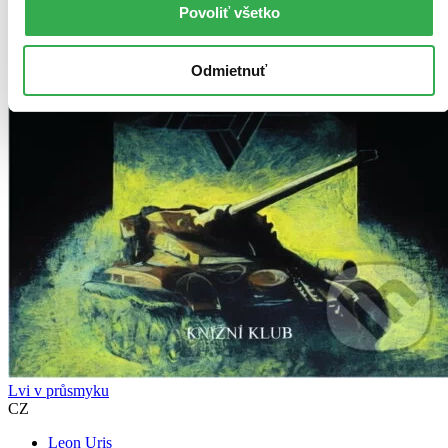
Povoliť všetko
Odmietnuť
Lvi v průsmyku
CZ
Leon Uris