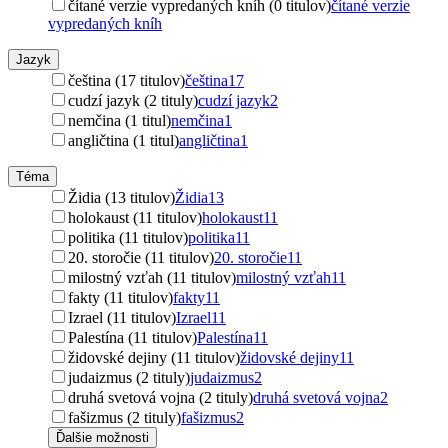
čítané verzie vypredaných kníh (0 titulov)
čítané verzie
vypredaných kníh
Jazyk
čeština (17 titulov)
čeština
17
cudzí jazyk (2 tituly)
cudzí jazyk
2
nemčina (1 titul)
nemčina
1
angličtina (1 titul)
angličtina
1
Téma
Židia (13 titulov)
Židia
13
holokaust (11 titulov)
holokaust
11
politika (11 titulov)
politika
11
20. storočie (11 titulov)
20. storočie
11
milostný vzťah (11 titulov)
milostný vzťah
11
fakty (11 titulov)
fakty
11
Izrael (11 titulov)
Izrael
11
Palestína (11 titulov)
Palestína
11
židovské dejiny (11 titulov)
židovské dejiny
11
judaizmus (2 tituly)
judaizmus
2
druhá svetová vojna (2 tituly)
druhá svetová vojna
2
fašizmus (2 tituly)
fašizmus
2
Ďalšie možnosti