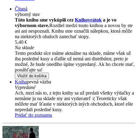
Čítaná
výborný stav
Túto knihu sme vykúpili cez
Knihovrátok
a je vo
výbornom stave.
Rozdiel medzi touto knihou a novou by ste
asi ani nespoznali. Knihu sme označili nálepkou, ktorá môže
na niektorých obaloch zanechať stopy.
5,40 €
Na sklade
Tento produkt síce máme aktuálne na sklade, máme však už
iba posledné kusy a ďalšie už nemá ani distribútor, preto je
možné, že bude onedlho úplne vypredaný. Ak ho chcete mať,
ponáhľajte sa!
Vložiť do košíka
Kniha
pevná väzba
Vypredané
Ach, mrzí nás to, z tejto knihy sa už predali všetky výtlačky a
nemáme ju na sklade my ani vydavateľ :( Teoreticky však
môžete mať šťastie v niektorých iných obchodoch, ktoré ešte
nepredali posledné kusy.
Pridať do zoznamu