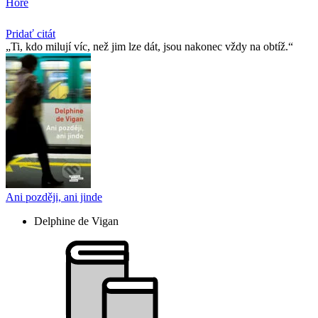
Hore
Pridať citát
Ti, kdo milují víc, než jim lze dát, jsou nakonec vždy na obtíž.
Ani později, ani jinde
Delphine de Vigan