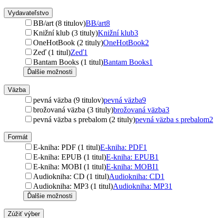
Vydavateľstvo
BB/art (8 titulov)
BB/art
8
Knižní klub (3 tituly)
Knižní klub
3
OneHotBook (2 tituly)
OneHotBook
2
Zeď (1 titul)
Zeď
1
Bantam Books (1 titul)
Bantam Books
1
Ďalšie možnosti
Väzba
pevná väzba (9 titulov)
pevná väzba
9
brožovaná väzba (3 tituly)
brožovaná väzba
3
pevná väzba s prebalom (2 tituly)
pevná väzba s prebalom
2
Formát
E-kniha: PDF (1 titul)
E-kniha: PDF
1
E-kniha: EPUB (1 titul)
E-kniha: EPUB
1
E-kniha: MOBI (1 titul)
E-kniha: MOBI
1
Audiokniha: CD (1 titul)
Audiokniha: CD
1
Audiokniha: MP3 (1 titul)
Audiokniha: MP3
1
Ďalšie možnosti
Zúžiť výber