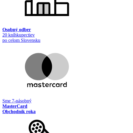
Osobný odber
20 kníhkupectiev
po celom Slovensku
Sme 7-násobný
MasterCard
Obchodník roka