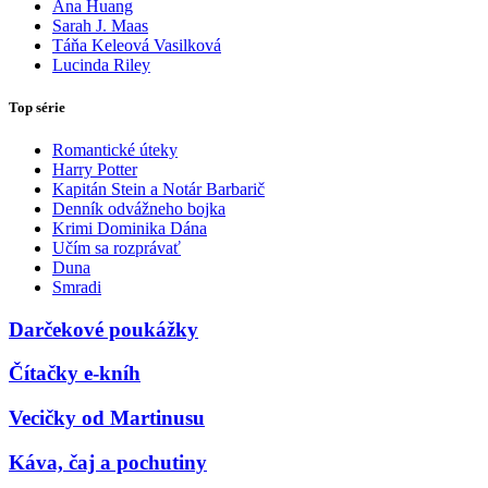
Ana Huang
Sarah J. Maas
Táňa Keleová Vasilková
Lucinda Riley
Top série
Romantické úteky
Harry Potter
Kapitán Stein a Notár Barbarič
Denník odvážneho bojka
Krimi Dominika Dána
Učím sa rozprávať
Duna
Smradi
Darčekové poukážky
Čítačky e-kníh
Vecičky od Martinusu
Káva, čaj a pochutiny