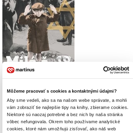
Milá č. 18
CZ
Môžeme pracovať s cookies a kontaktnými údajmi?
Leon Uris
Aby sme vedeli, ako sa na našom webe správate, a mohli
Legendární román o legendárním boji, největší vzpouře Židů proti
vám zobraziť tie najlepšie tipy na knihy, zbierame cookies.
nacistům. Miliony Židů skončily v táborech smrti. Ale tisíce lidí
natěsnaných ve varšavském ghettu odmítly jít jako ovce na
Niektoré sú naozaj potrebné a bez nich by naša stránka
porážku...
vôbec nefungovala. Okrem toho používame analytické
Kniha
pevná väzba
cookies, ktoré nám umožňujú zisťovať, ako náš web