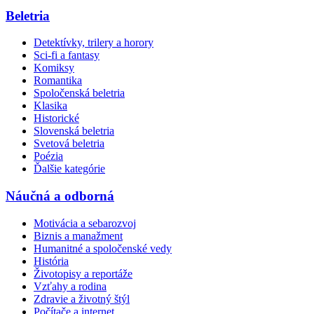
Beletria
Detektívky, trilery a horory
Sci-fi a fantasy
Komiksy
Romantika
Spoločenská beletria
Klasika
Historické
Slovenská beletria
Svetová beletria
Poézia
Ďalšie kategórie
Náučná a odborná
Motivácia a sebarozvoj
Biznis a manažment
Humanitné a spoločenské vedy
História
Životopisy a reportáže
Vzťahy a rodina
Zdravie a životný štýl
Počítače a internet