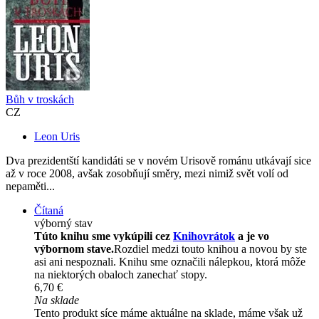
Bůh v troskách
CZ
Leon Uris
Dva prezidentští kandidáti se v novém Urisově románu utkávají sice
až v roce 2008, avšak zosobňují směry, mezi nimiž svět volí od
nepaměti...
Čítaná
výborný stav
Túto knihu sme vykúpili cez
Knihovrátok
a je vo
výbornom stave.
Rozdiel medzi touto knihou a novou by ste
asi ani nespoznali. Knihu sme označili nálepkou, ktorá môže
na niektorých obaloch zanechať stopy.
6,70 €
Na sklade
Tento produkt síce máme aktuálne na sklade, máme však už