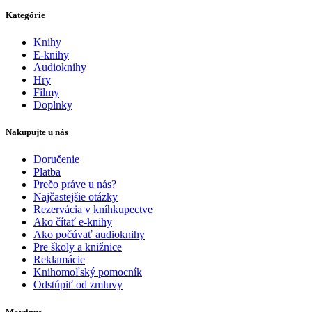
Kategórie
Knihy
E-knihy
Audioknihy
Hry
Filmy
Doplnky
Nakupujte u nás
Doručenie
Platba
Prečo práve u nás?
Najčastejšie otázky
Rezervácia v kníhkupectve
Ako čítať e-knihy
Ako počúvať audioknihy
Pre školy a knižnice
Reklamácie
Knihomoľský pomocník
Odstúpiť od zmluvy