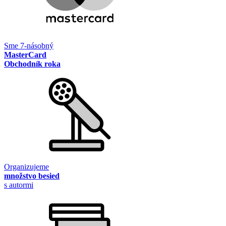
Sme 7-násobný
MasterCard
Obchodník roka
Organizujeme
množstvo besied
s autormi