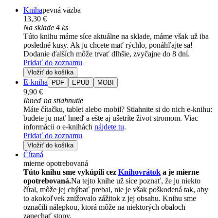
Kniha
pevná väzba
13,30 €
Na sklade 4 ks
Túto knihu máme síce aktuálne na sklade, máme však už iba
posledné kusy. Ak ju chcete mať rýchlo, ponáhľajte sa!
Dodanie ďalších môže trvať dlhšie, zvyčajne do 8 dní.
Pridať do zoznamu
Vložiť do košíka
E-kniha
PDF
EPUB
MOBI
9,90 €
Ihneď na stiahnutie
Máte čítačku, tablet alebo mobil? Stiahnite si do nich e-knihu:
budete ju mať hneď a ešte aj ušetríte život stromom. Viac
informácii o e-knihách
nájdete tu
.
Pridať do zoznamu
Vložiť do košíka
Čítaná
mierne opotrebovaná
Túto knihu sme vykúpili cez
Knihovrátok
a je mierne
opotrebovaná.
Na tejto knihe už síce poznať, že ju niekto
čítal, môže jej chýbať prebal, nie je však poškodená tak, aby
to akokoľvek znižovalo zážitok z jej obsahu. Knihu sme
označili nálepkou, ktorá môže na niektorých obaloch
zanechať stopy.