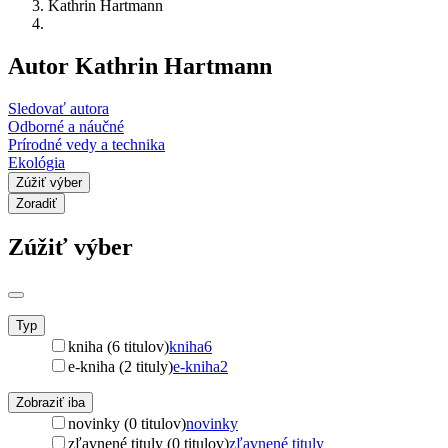
Kathrin Hartmann
Autor Kathrin Hartmann
Sledovať autora
Odborné a náučné
Prírodné vedy a technika
Ekológia
Zúžiť výber
Zoradiť
Zúžiť výber
Typ
kniha (6 titulov)
kniha
6
e-kniha (2 tituly)
e-kniha
2
Zobraziť iba
novinky (0 titulov)
novinky
zľavnené tituly (0 titulov)
zľavnené tituly