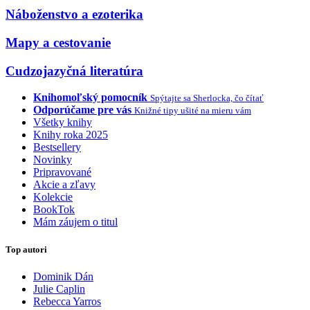
Náboženstvo a ezoterika
Mapy a cestovanie
Cudzojazyčná literatúra
Knihomoľský pomocník
Spýtajte sa Sherlocka, čo čítať
Odporúčame pre vás
Knižné tipy ušité na mieru vám
Všetky knihy
Knihy roka 2025
Bestsellery
Novinky
Pripravované
Akcie a zľavy
Kolekcie
BookTok
Mám záujem o titul
Top autori
Dominik Dán
Julie Caplin
Rebecca Yarros