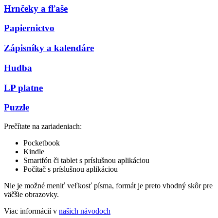
Hrnčeky a fľaše
Papiernictvo
Zápisníky a kalendáre
Hudba
LP platne
Puzzle
Prečítate na zariadeniach:
Pocketbook
Kindle
Smartfón či tablet s príslušnou aplikáciou
Počítač s príslušnou aplikáciou
Nie je možné meniť veľkosť písma, formát je preto vhodný skôr pre
väčšie obrazovky.
Viac informácií v
našich návodoch