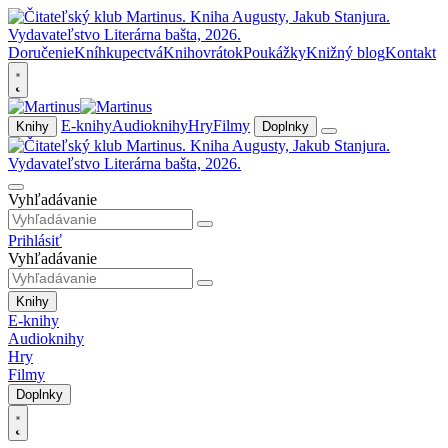
Doručenie
Kníhkupectvá
Knihovrátok
Poukážky
Knižný blog
Kontakt
E-knihy
Audioknihy
Hry
Filmy
Knihy
Doplnky
Vyhľadávanie
Prihlásiť
Vyhľadávanie
Knihy
E-knihy
Audioknihy
Hry
Filmy
Doplnky