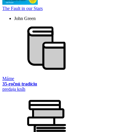
The Fault in our Stars
John Green
Máme
35-ročnú tradíciu
predaja kníh