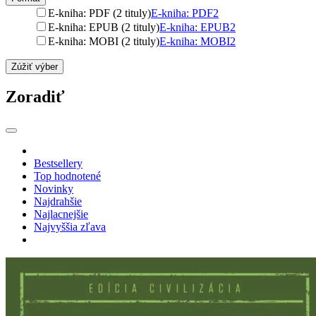
E-kniha: PDF (2 tituly)
E-kniha: PDF
2
E-kniha: EPUB (2 tituly)
E-kniha: EPUB
2
E-kniha: MOBI (2 tituly)
E-kniha: MOBI
2
Zúžiť výber
Zoradiť
Bestsellery
Top hodnotené
Novinky
Najdrahšie
Najlacnejšie
Najvyššia zľava