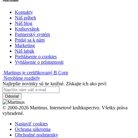
Martinus
Kontakty
Náš príbeh
Náš blog
Knihovrátok
Partnerský systém
Pridaj sa k nám
Marketing
Náš labák
Prehlásenie o cookies
Vyhlásenie o prístupnosti
Martinus je certifikovaný B Corp
Nerobíme rozdiely
Najlepšie novinky sú tie knižné. Získajte ich ako prví:
Odoslať
© 2000-2026 Martinus. Internetové kníhkupectvo. Všetky práva
vyhradené.
Nastaviť cookies
Ochrana súkromia
Obchodné podmienky