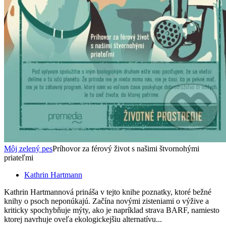
Môj zelený pes
Príhovor za férový život s našimi štvornohými
priateľmi
Kathrin Hartmann
Kathrin Hartmannová prináša v tejto knihe poznatky, ktoré bežné
knihy o psoch neponúkajú. Začína novými zisteniami o výžive a
kriticky spochybňuje mýty, ako je napríklad strava BARF, namiesto
ktorej navrhuje oveľa ekologickejšiu alternatívu...