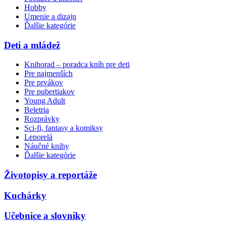
Hobby
Umenie a dizajn
Ďalšie kategórie
Deti a mládež
Knihorad – poradca kníh pre deti
Pre najmenších
Pre prvákov
Pre pubertiakov
Young Adult
Beletria
Rozprávky
Sci-fi, fantasy a komiksy
Leporelá
Náučné knihy
Ďalšie kategórie
Životopisy a reportáže
Kuchárky
Učebnice a slovníky