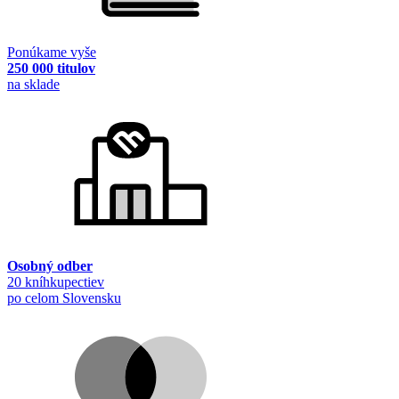
Ponúkame vyše
250 000 titulov
na sklade
Osobný odber
20 kníhkupectiev
po celom Slovensku