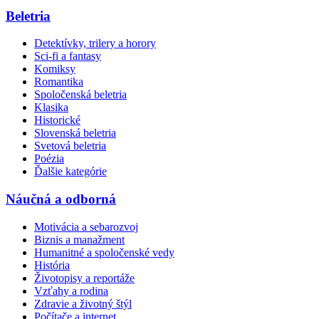
Beletria
Detektívky, trilery a horory
Sci-fi a fantasy
Komiksy
Romantika
Spoločenská beletria
Klasika
Historické
Slovenská beletria
Svetová beletria
Poézia
Ďalšie kategórie
Náučná a odborná
Motivácia a sebarozvoj
Biznis a manažment
Humanitné a spoločenské vedy
História
Životopisy a reportáže
Vzťahy a rodina
Zdravie a životný štýl
Počítače a internet