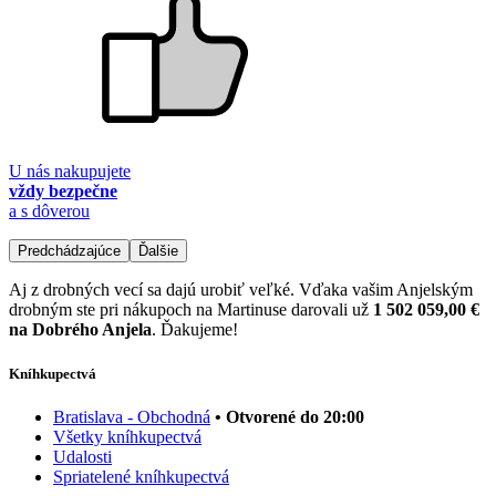
U nás nakupujete
vždy bezpečne
a s dôverou
Predchádzajúce
Ďalšie
Aj z drobných vecí sa dajú urobiť veľké. Vďaka vašim Anjelským
drobným ste pri nákupoch na Martinuse darovali už
1 502 059,00 €
na Dobrého Anjela
. Ďakujeme!
Kníhkupectvá
Bratislava - Obchodná
• Otvorené do 20:00
Všetky kníhkupectvá
Udalosti
Spriatelené kníhkupectvá