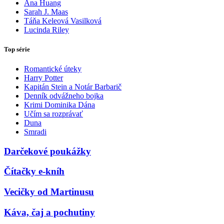
Ana Huang
Sarah J. Maas
Táňa Keleová Vasilková
Lucinda Riley
Top série
Romantické úteky
Harry Potter
Kapitán Stein a Notár Barbarič
Denník odvážneho bojka
Krimi Dominika Dána
Učím sa rozprávať
Duna
Smradi
Darčekové poukážky
Čítačky e-kníh
Vecičky od Martinusu
Káva, čaj a pochutiny