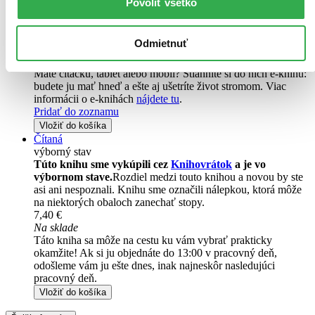
Povoliť všetko
Pridať do zoznamu
Vložiť do košíka
E-kniha
PDF
EPUB
MOBI
Odmietnuť
7,90 €
Ihneď na stiahnutie
Máte čítačku, tablet alebo mobil? Stiahnite si do nich e-knihu:
budete ju mať hneď a ešte aj ušetríte život stromom. Viac
informácii o e-knihách
nájdete tu
.
Pridať do zoznamu
Vložiť do košíka
Čítaná
výborný stav
Túto knihu sme vykúpili cez
Knihovrátok
a je vo
výbornom stave.
Rozdiel medzi touto knihou a novou by ste
asi ani nespoznali. Knihu sme označili nálepkou, ktorá môže
na niektorých obaloch zanechať stopy.
7,40 €
Na sklade
Táto kniha sa môže na cestu ku vám vybrať prakticky
okamžite! Ak si ju objednáte do 13:00 v pracovný deň,
odošleme vám ju ešte dnes, inak najneskôr nasledujúci
pracovný deň.
Vložiť do košíka