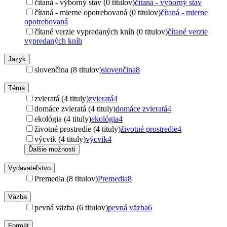
čítaná - výborný stav (0 titulov)
čítaná - výborný stav
čítaná - mierne opotrebovaná (0 titulov)
čítaná - mierne
opotrebovaná
čítané verzie vypredaných kníh (0 titulov)
čítané verzie
vypredaných kníh
Jazyk
slovenčina (8 titulov)
slovenčina
8
Téma
zvieratá (4 tituly)
zvieratá
4
domáce zvieratá (4 tituly)
domáce zvieratá
4
ekológia (4 tituly)
ekológia
4
životné prostredie (4 tituly)
životné prostredie
4
výcvik (4 tituly)
výcvik
4
Ďalšie možnosti
Vydavateľstvo
Premedia (8 titulov)
Premedia
8
Väzba
pevná väzba (6 titulov)
pevná väzba
6
Formát