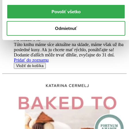
The Elements of Baking is the definitive guide to making any recipe
gluten-free,dairy-free, egg-free, vegan or even gluten-free vegan.
Povoliť všetko
Armed with a PhD in Inorganic Chemistry, Katarina Cermelj lays
out the science behind baking and the ingredients that...
Odmietnuť
Kniha
pevná väzba
34,79 €
Na sklade 1 ks
Túto knihu máme síce aktuálne na sklade, máme však už iba
posledné kusy. Ak ju chcete mať rýchlo, ponáhľajte sa!
Dodanie ďalších môže trvať dlhšie, zvyčajne do 31 dní.
Pridať do zoznamu
Vložiť do košíka