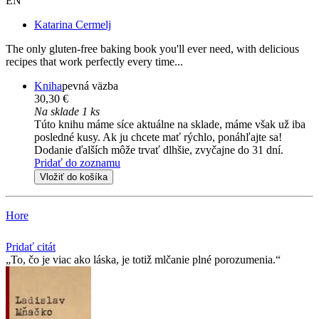
EN
Katarina Cermelj
The only gluten-free baking book you'll ever need, with delicious
recipes that work perfectly every time...
Kniha
pevná väzba
30,30 €
Na sklade 1 ks
Túto knihu máme síce aktuálne na sklade, máme však už iba
posledné kusy. Ak ju chcete mať rýchlo, ponáhľajte sa!
Dodanie ďalších môže trvať dlhšie, zvyčajne do 31 dní.
Pridať do zoznamu
Vložiť do košíka
Hore
Pridať citát
To, čo je viac ako láska, je totiž mlčanie plné porozumenia.