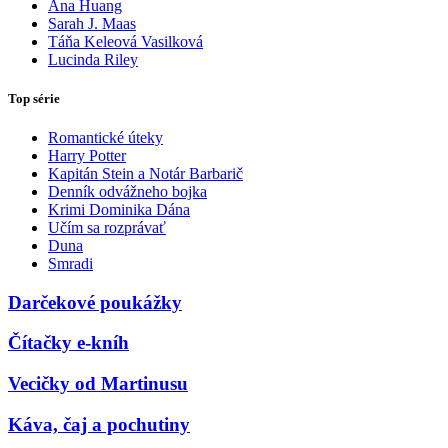
Ana Huang
Sarah J. Maas
Táňa Keleová Vasilková
Lucinda Riley
Top série
Romantické úteky
Harry Potter
Kapitán Stein a Notár Barbarič
Denník odvážneho bojka
Krimi Dominika Dána
Učím sa rozprávať
Duna
Smradi
Darčekové poukážky
Čítačky e-kníh
Vecičky od Martinusu
Káva, čaj a pochutiny