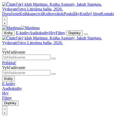
Doručenie
Kníhkupectvá
Knihovrátok
Poukážky
Knižný blog
Kontakt
E-knihy
Audioknihy
Hry
Filmy
Knihy
Doplnky
Vyhľadávanie
Prihlásiť
Vyhľadávanie
Knihy
E-knihy
Audioknihy
Hry
Filmy
Doplnky