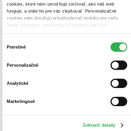
cookies, ktoré nám umožňujú zisťovať, ako náš web
funguje, a stále ho pre vás zlepšovať. Personalizačné
cookies nám dovoľujú prispôsobovať stránku pre vašu
lepšiu orientáciu. Marketingové cookies nám zas
umožňujú zobrazenie relevantnej reklamy. Niektoré údaje
zdieľame aj s tretími stranami. Veľmi by nám pomohlo,
Výber
keby sme mohli používať všetky tieto cookies. Ďakujeme!
Potrebné
súhlasu
Personalizačné
Analytické
Marketingové
The Elements of Baking
EN
Making any recipe gluten-free, dairy-free, egg-free or vegan
Katarina Cermelj
Zobraziť detaily