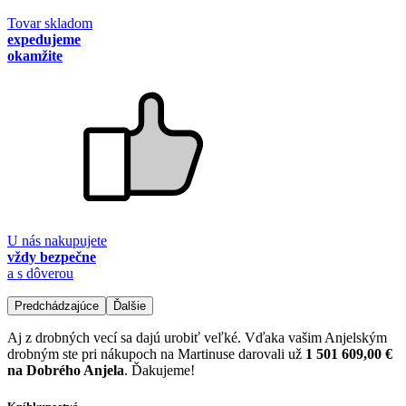
Tovar skladom
expedujeme
okamžite
U nás nakupujete
vždy bezpečne
a s dôverou
Predchádzajúce
Ďalšie
Aj z drobných vecí sa dajú urobiť veľké. Vďaka vašim Anjelským
drobným ste pri nákupoch na Martinuse darovali už
1 501 609,00 €
na Dobrého Anjela
. Ďakujeme!