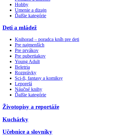
Hobby
Umenie a dizajn
Ďalšie kategórie
Deti a mládež
Knihorad – poradca kníh pre deti
Pre najmenších
Pre prvákov
Pre pubertiakov
Young Adult
Beletria
Rozprávky
Sci-fi, fantasy a komiksy
Leporelá
Náučné knihy
Ďalšie kategórie
Životopisy a reportáže
Kuchárky
Učebnice a slovníky