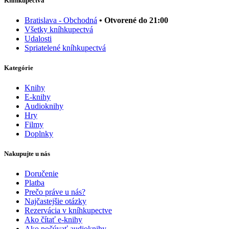
Kníhkupectvá
Bratislava - Obchodná
• Otvorené do 21:00
Všetky kníhkupectvá
Udalosti
Spriatelené kníhkupectvá
Kategórie
Knihy
E-knihy
Audioknihy
Hry
Filmy
Doplnky
Nakupujte u nás
Doručenie
Platba
Prečo práve u nás?
Najčastejšie otázky
Rezervácia v kníhkupectve
Ako čítať e-knihy
Ako počúvať audioknihy