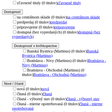
zľavnené tituly (0 titulov)
zľavnené tituly
Dostupnosť
na centrálnom sklade (0 titulov)
na centrálnom sklade
predpredaj (0 titulov)
predpredaj
pripravujeme (0 titulov)
pripravujeme
dostupná (bez vypredaných) (0 titulov)
dostupná (bez
vypredaných)
Dostupnosť v kníhkupectve
Banská Bystrica (Martinus) (0 titulov)
Banská
Bystrica (Martinus)
Bratislava - Nivy (Martinus) (0 titulov)
Bratislava -
Nivy (Martinus)
Bratislava - Obchodná (Martinus) (0
titulov)
Bratislava - Obchodná (Martinus)
Nové / čítané
nová (0 titulov)
nová
čítaná (0 titulov)
čítaná
čítaná - výborný stav (0 titulov)
čítaná - výborný stav
čítaná - mierne opotrebovaná (0 titulov)
čítaná - mierne
opotrebovaná