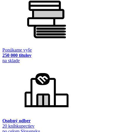
Ponúkame vyše
250 000 titulov
na sklade
Osobný odber
20 kníhkupectiev
po celom Slovensku