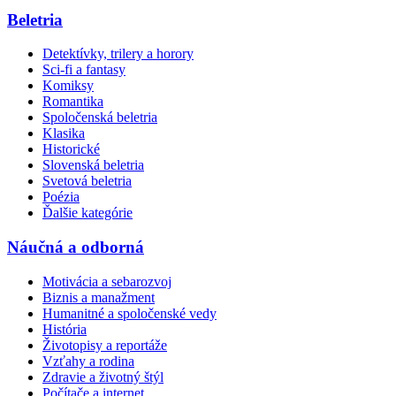
Beletria
Detektívky, trilery a horory
Sci-fi a fantasy
Komiksy
Romantika
Spoločenská beletria
Klasika
Historické
Slovenská beletria
Svetová beletria
Poézia
Ďalšie kategórie
Náučná a odborná
Motivácia a sebarozvoj
Biznis a manažment
Humanitné a spoločenské vedy
História
Životopisy a reportáže
Vzťahy a rodina
Zdravie a životný štýl
Počítače a internet