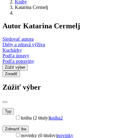
Knihy
Katarina Cermelj
Autor Katarina Cermelj
Sledovať autora
Diéty a zdravá výživa
Kuchárky
Podľa úpravy
Podľa potraviny
Zúžiť výber
Zoradiť
Zúžiť výber
Typ
kniha (2 tituly)
kniha
2
Zobraziť iba
novinky (0 titulov)
novinky