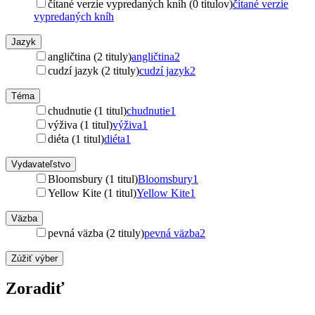
čítané verzie vypredaných kníh (0 titulov)
čítané verzie
vypredaných kníh
Jazyk
angličtina (2 tituly)
angličtina
2
cudzí jazyk (2 tituly)
cudzí jazyk
2
Téma
chudnutie (1 titul)
chudnutie
1
výživa (1 titul)
výživa
1
diéta (1 titul)
diéta
1
Vydavateľstvo
Bloomsbury (1 titul)
Bloomsbury
1
Yellow Kite (1 titul)
Yellow Kite
1
Väzba
pevná väzba (2 tituly)
pevná väzba
2
Zúžiť výber
Zoradiť