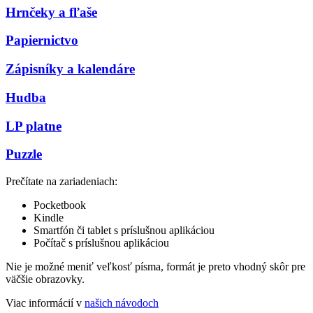
Hrnčeky a fľaše
Papiernictvo
Zápisníky a kalendáre
Hudba
LP platne
Puzzle
Prečítate na zariadeniach:
Pocketbook
Kindle
Smartfón či tablet s príslušnou aplikáciou
Počítač s príslušnou aplikáciou
Nie je možné meniť veľkosť písma, formát je preto vhodný skôr pre
väčšie obrazovky.
Viac informácií v
našich návodoch