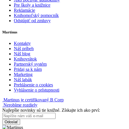
Pre školy a knižnice
Reklamácie
Knihomoľský pomocník
Odstúpiť od zmluvy
Martinus
Kontakty
Náš príbeh
Náš blog
Knihovrátok
Partnerský systém
Pridaj sa k nám
Marketing
Náš labák
Prehlásenie o cookies
Vyhlásenie o prístupnosti
Martinus je certifikovaný B Corp
Nerobíme rozdiely
Najlepšie novinky sú tie knižné. Získajte ich ako prví:
Odoslať