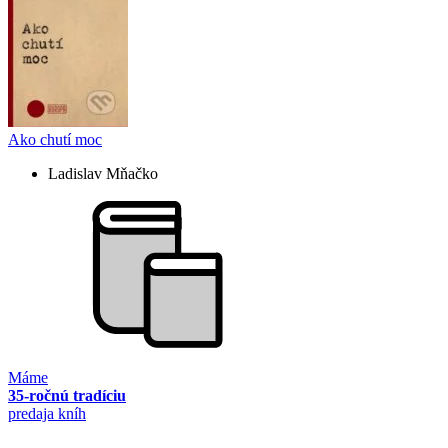
Ako chutí moc
Ladislav Mňačko
Máme
35-ročnú tradíciu
predaja kníh