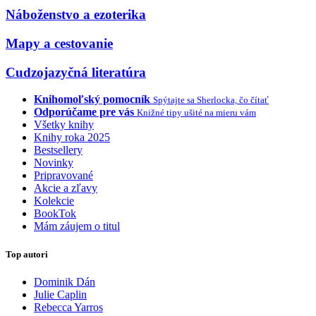
Náboženstvo a ezoterika
Mapy a cestovanie
Cudzojazyčná literatúra
Knihomoľský pomocník
Spýtajte sa Sherlocka, čo čítať
Odporúčame pre vás
Knižné tipy ušité na mieru vám
Všetky knihy
Knihy roka 2025
Bestsellery
Novinky
Pripravované
Akcie a zľavy
Kolekcie
BookTok
Mám záujem o titul
Top autori
Dominik Dán
Julie Caplin
Rebecca Yarros