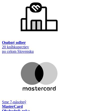
Osobný odber
20 kníhkupectiev
po celom Slovensku
Sme 7-násobný
MasterCard
Obchodník roka