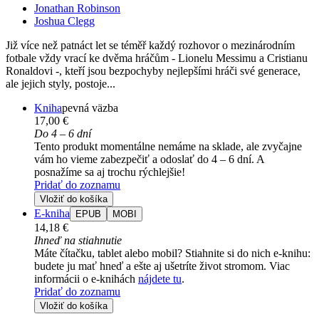
Jonathan Robinson
Joshua Clegg
Již více než patnáct let se téměř každý rozhovor o mezinárodním
fotbale vždy vrací ke dvěma hráčům - Lionelu Messimu a Cristianu
Ronaldovi -, kteří jsou bezpochyby nejlepšími hráči své generace,
ale jejich styly, postoje...
Kniha
pevná väzba
17,00 €
Do 4 – 6 dní
Tento produkt momentálne nemáme na sklade, ale zvyčajne
vám ho vieme zabezpečiť a odoslať do 4 – 6 dní. A
posnažíme sa aj trochu rýchlejšie!
Pridať do zoznamu
Vložiť do košíka
E-kniha
EPUB
MOBI
14,18 €
Ihneď na stiahnutie
Máte čítačku, tablet alebo mobil? Stiahnite si do nich e-knihu:
budete ju mať hneď a ešte aj ušetríte život stromom. Viac
informácii o e-knihách
nájdete tu
.
Pridať do zoznamu
Vložiť do košíka