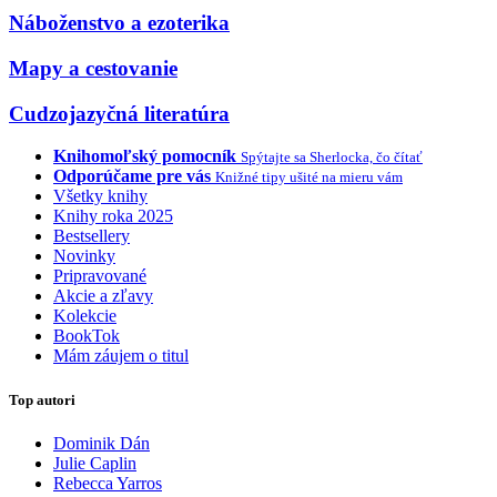
Náboženstvo a ezoterika
Mapy a cestovanie
Cudzojazyčná literatúra
Knihomoľský pomocník
Spýtajte sa Sherlocka, čo čítať
Odporúčame pre vás
Knižné tipy ušité na mieru vám
Všetky knihy
Knihy roka 2025
Bestsellery
Novinky
Pripravované
Akcie a zľavy
Kolekcie
BookTok
Mám záujem o titul
Top autori
Dominik Dán
Julie Caplin
Rebecca Yarros