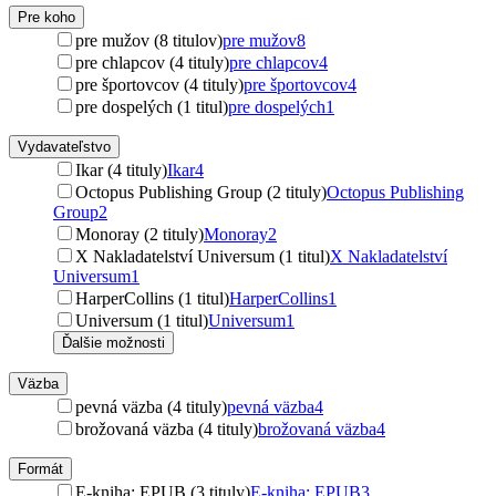
Pre koho
pre mužov (8 titulov)
pre mužov
8
pre chlapcov (4 tituly)
pre chlapcov
4
pre športovcov (4 tituly)
pre športovcov
4
pre dospelých (1 titul)
pre dospelých
1
Vydavateľstvo
Ikar (4 tituly)
Ikar
4
Octopus Publishing Group (2 tituly)
Octopus Publishing
Group
2
Monoray (2 tituly)
Monoray
2
X Nakladatelství Universum (1 titul)
X Nakladatelství
Universum
1
HarperCollins (1 titul)
HarperCollins
1
Universum (1 titul)
Universum
1
Ďalšie možnosti
Väzba
pevná väzba (4 tituly)
pevná väzba
4
brožovaná väzba (4 tituly)
brožovaná väzba
4
Formát
E-kniha: EPUB (3 tituly)
E-kniha: EPUB
3