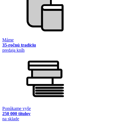
Máme
35-ročnú tradíciu
predaja kníh
Ponúkame vyše
250 000 titulov
na sklade