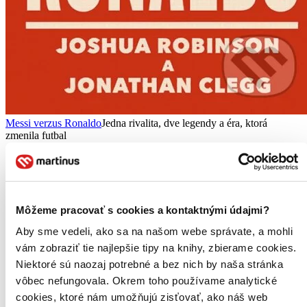
Messi verzus Ronaldo
Jedna rivalita, dve legendy a éra, ktorá
zmenila futbal
Jonathan Robinson
Joshua Clegg
Viac ako pätnásť rokov platilo, že takmer každý rozhovor o futbale
sa po chvíľke zvrtol na dvoch hráčov - Lionela Messiho a Cristiana
Môžeme pracovať s cookies a kontaktnými údajmi?
Ronalda...
Aby sme vedeli, ako sa na našom webe správate, a mohli
Kniha
pevná väzba
vám zobraziť tie najlepšie tipy na knihy, zbierame cookies.
17,30 €
Niektoré sú naozaj potrebné a bez nich by naša stránka
Na sklade 2 ks
Túto knihu máme síce aktuálne na sklade, máme však už iba
vôbec nefungovala. Okrem toho používame analytické
posledné kusy. Ak ju chcete mať rýchlo, ponáhľajte sa!
cookies, ktoré nám umožňujú zisťovať, ako náš web
Dodanie ďalších môže trvať dlhšie, zvyčajne do 19 dní.