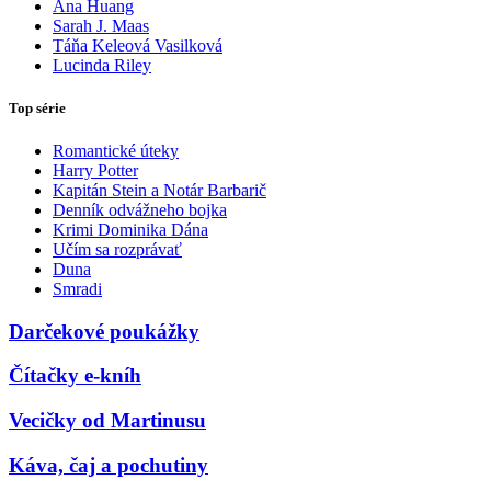
Ana Huang
Sarah J. Maas
Táňa Keleová Vasilková
Lucinda Riley
Top série
Romantické úteky
Harry Potter
Kapitán Stein a Notár Barbarič
Denník odvážneho bojka
Krimi Dominika Dána
Učím sa rozprávať
Duna
Smradi
Darčekové poukážky
Čítačky e-kníh
Vecičky od Martinusu
Káva, čaj a pochutiny