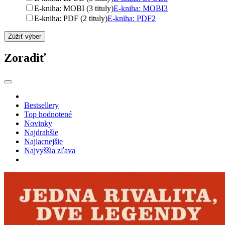
E-kniha: MOBI (3 tituly)
E-kniha: MOBI
3
E-kniha: PDF (2 tituly)
E-kniha: PDF
2
Zúžiť výber
Zoradiť
Bestsellery
Top hodnotené
Novinky
Najdrahšie
Najlacnejšie
Najvyššia zľava