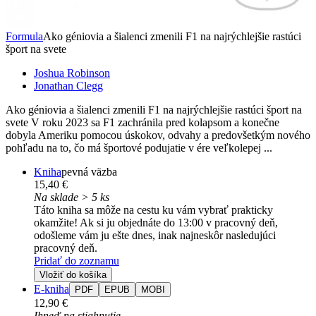
Formula
Ako géniovia a šialenci zmenili F1 na najrýchlejšie rastúci
šport na svete
Joshua Robinson
Jonathan Clegg
Ako géniovia a šialenci zmenili F1 na najrýchlejšie rastúci šport na
svete V roku 2023 sa F1 zachránila pred kolapsom a konečne
dobyla Ameriku pomocou úskokov, odvahy a predovšetkým nového
pohľadu na to, čo má športové podujatie v ére veľkolepej ...
Kniha
pevná väzba
15,40 €
Na sklade > 5 ks
Táto kniha sa môže na cestu ku vám vybrať prakticky
okamžite! Ak si ju objednáte do 13:00 v pracovný deň,
odošleme vám ju ešte dnes, inak najneskôr nasledujúci
pracovný deň.
Pridať do zoznamu
Vložiť do košíka
E-kniha
PDF
EPUB
MOBI
12,90 €
Ihneď na stiahnutie