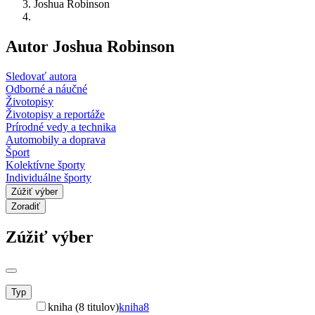
Joshua Robinson
Autor Joshua Robinson
Sledovať autora
Odborné a náučné
Životopisy
Životopisy a reportáže
Prírodné vedy a technika
Automobily a doprava
Šport
Kolektívne športy
Individuálne športy
Zúžiť výber
Zoradiť
Zúžiť výber
Typ
kniha (8 titulov)
kniha
8