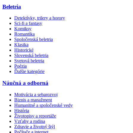
Beletria
Detektívky, trilery a horory
Sci-fi a fantasy
Komiksy
Romantika
Spoločenská beletria
Klasika
Historické
Slovenská beletria
Svetová beletria
Poézia
Ďalšie kategórie
Náučná a odborná
Motivácia a sebarozvoj
Biznis a manažment
Humanitné a spoločenské vedy
História
Životopisy a reportáže
Vzťahy a rodina
Zdravie a životný štýl
Počítače a internet