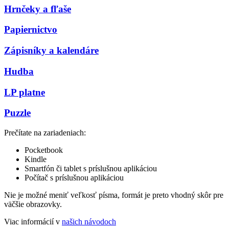
Hrnčeky a fľaše
Papiernictvo
Zápisníky a kalendáre
Hudba
LP platne
Puzzle
Prečítate na zariadeniach:
Pocketbook
Kindle
Smartfón či tablet s príslušnou aplikáciou
Počítač s príslušnou aplikáciou
Nie je možné meniť veľkosť písma, formát je preto vhodný skôr pre
väčšie obrazovky.
Viac informácií v
našich návodoch