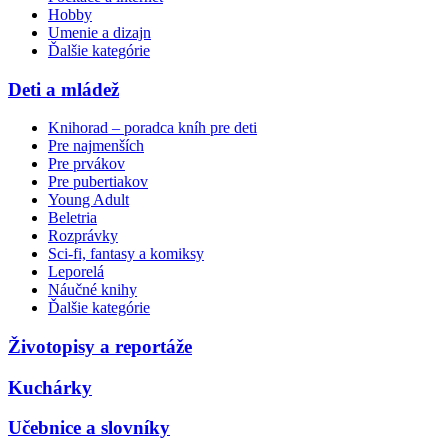
Hobby
Umenie a dizajn
Ďalšie kategórie
Deti a mládež
Knihorad – poradca kníh pre deti
Pre najmenších
Pre prvákov
Pre pubertiakov
Young Adult
Beletria
Rozprávky
Sci-fi, fantasy a komiksy
Leporelá
Náučné knihy
Ďalšie kategórie
Životopisy a reportáže
Kuchárky
Učebnice a slovníky