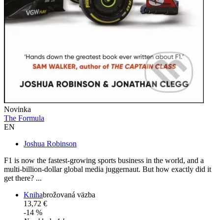
Novinka
The Formula
EN
Joshua Robinson
F1 is now the fastest-growing sports business in the world, and a
multi-billion-dollar global media juggernaut. But how exactly did it
get there? ...
Kniha
brožovaná väzba
13,72 €
-14 %