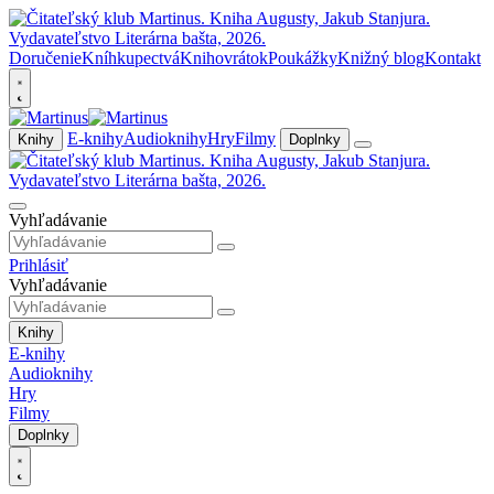
Doručenie
Kníhkupectvá
Knihovrátok
Poukážky
Knižný blog
Kontakt
E-knihy
Audioknihy
Hry
Filmy
Knihy
Doplnky
Vyhľadávanie
Prihlásiť
Vyhľadávanie
Knihy
E-knihy
Audioknihy
Hry
Filmy
Doplnky