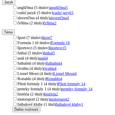
Jazyk
angličtina (5 titulov)
angličtina
5
cudzí jazyk (5 titulov)
cudzí jazyk
5
slovenčina (4 tituly)
slovenčina
4
čeština (2 tituly)
čeština
2
Téma
šport (7 titulov)
šport
7
Formula 1 (6 titulov)
Formula 1
6
športovci (5 titulov)
športovci
5
futbal (5 titulov)
futbal
5
autá (4 tituly)
autá
4
futbalisti (4 tituly)
futbalisti
4
rivalita (4 tituly)
rivalita
4
Lionel Messi (4 tituly)
Lionel Messi
4
Ronaldo (4 tituly)
Ronaldo
4
Piloti formuly 1 (4 tituly)
Piloti formuly 1
4
preteky formuly 1 (4 tituly)
preteky formuly 1
4
história (2 tituly)
história
2
motorsport (2 tituly)
motorsport
2
futbalové kluby (1 titul)
futbalové kluby
1
Ďalšie možnosti