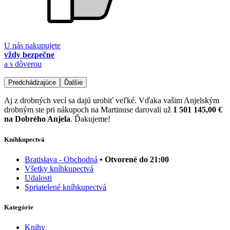
U nás nakupujete
vždy bezpečne
a s dôverou
Predchádzajúce
Ďalšie
Aj z drobných vecí sa dajú urobiť veľké. Vďaka vašim Anjelským
drobným ste pri nákupoch na Martinuse darovali už
1 501 145,00 €
na Dobrého Anjela
. Ďakujeme!
Kníhkupectvá
Bratislava - Obchodná
• Otvorené do 21:00
Všetky kníhkupectvá
Udalosti
Spriatelené kníhkupectvá
Kategórie
Knihy