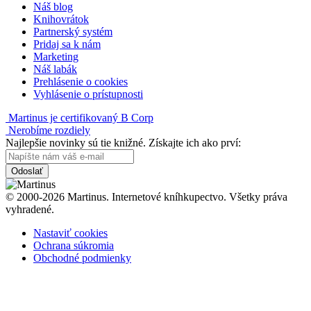
Náš blog
Knihovrátok
Partnerský systém
Pridaj sa k nám
Marketing
Náš labák
Prehlásenie o cookies
Vyhlásenie o prístupnosti
Martinus je certifikovaný B Corp
Nerobíme rozdiely
Najlepšie novinky sú tie knižné. Získajte ich ako prví:
Odoslať
© 2000-2026 Martinus. Internetové kníhkupectvo. Všetky práva
vyhradené.
Nastaviť cookies
Ochrana súkromia
Obchodné podmienky