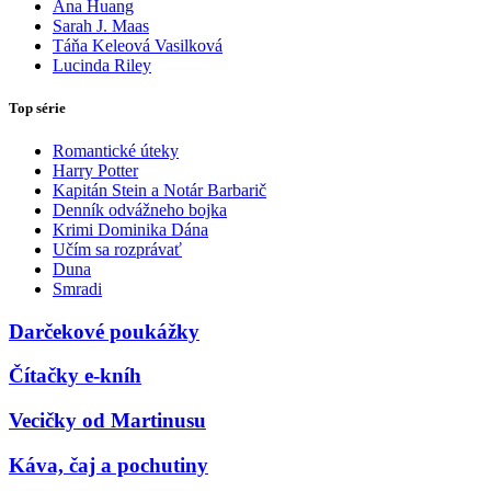
Ana Huang
Sarah J. Maas
Táňa Keleová Vasilková
Lucinda Riley
Top série
Romantické úteky
Harry Potter
Kapitán Stein a Notár Barbarič
Denník odvážneho bojka
Krimi Dominika Dána
Učím sa rozprávať
Duna
Smradi
Darčekové poukážky
Čítačky e-kníh
Vecičky od Martinusu
Káva, čaj a pochutiny