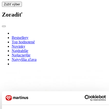
Zúžiť výber
Zoradiť
Bestsellery
Top hodnotené
Novinky
Najdrahšie
Najlacnejšie
Najvyššia zľava