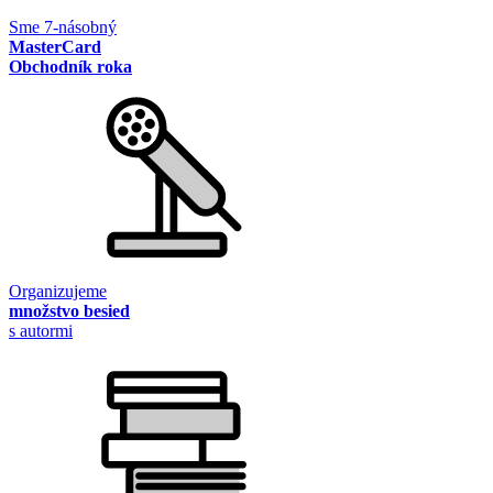
Sme 7-násobný
MasterCard
Obchodník roka
Organizujeme
množstvo besied
s autormi