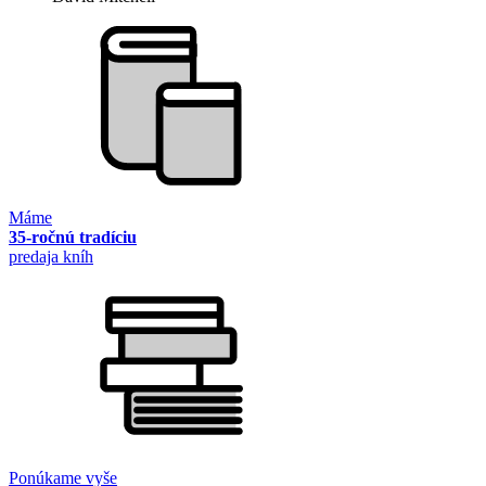
Máme
35-ročnú tradíciu
predaja kníh
Ponúkame vyše