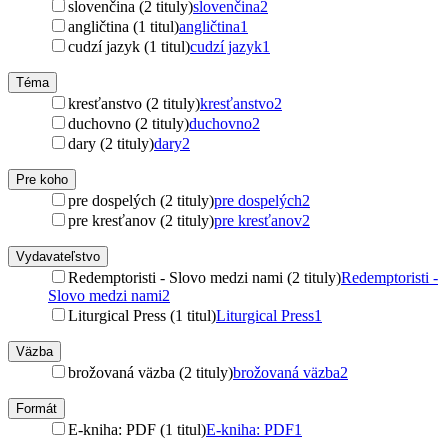
slovenčina (2 tituly)
slovenčina
2
angličtina (1 titul)
angličtina
1
cudzí jazyk (1 titul)
cudzí jazyk
1
Téma
kresťanstvo (2 tituly)
kresťanstvo
2
duchovno (2 tituly)
duchovno
2
dary (2 tituly)
dary
2
Pre koho
pre dospelých (2 tituly)
pre dospelých
2
pre kresťanov (2 tituly)
pre kresťanov
2
Vydavateľstvo
Redemptoristi - Slovo medzi nami (2 tituly)
Redemptoristi -
Slovo medzi nami
2
Liturgical Press (1 titul)
Liturgical Press
1
Väzba
brožovaná väzba (2 tituly)
brožovaná väzba
2
Formát
E-kniha: PDF (1 titul)
E-kniha: PDF
1