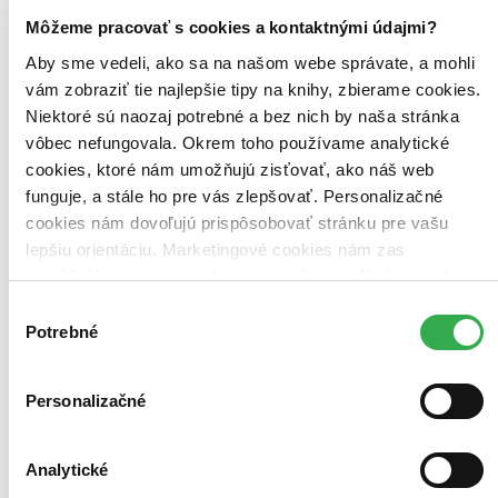
Môžeme pracovať s cookies a kontaktnými údajmi?
Aby sme vedeli, ako sa na našom webe správate, a mohli
vám zobraziť tie najlepšie tipy na knihy, zbierame cookies.
Niektoré sú naozaj potrebné a bez nich by naša stránka
vôbec nefungovala. Okrem toho používame analytické
cookies, ktoré nám umožňujú zisťovať, ako náš web
funguje, a stále ho pre vás zlepšovať. Personalizačné
cookies nám dovoľujú prispôsobovať stránku pre vašu
lepšiu orientáciu. Marketingové cookies nám zas
umožňujú zobrazenie relevantnej reklamy. Niektoré údaje
zdieľame aj s tretími stranami. Veľmi by nám pomohlo,
Výber
keby sme mohli používať všetky tieto cookies. Ďakujeme!
Potrebné
súhlasu
Personalizačné
Analytické