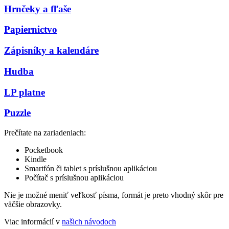
Hrnčeky a fľaše
Papiernictvo
Zápisníky a kalendáre
Hudba
LP platne
Puzzle
Prečítate na zariadeniach:
Pocketbook
Kindle
Smartfón či tablet s príslušnou aplikáciou
Počítač s príslušnou aplikáciou
Nie je možné meniť veľkosť písma, formát je preto vhodný skôr pre
väčšie obrazovky.
Viac informácií v
našich návodoch