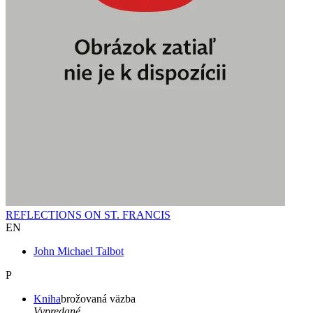
REFLECTIONS ON ST. FRANCIS
EN
John Michael Talbot
P
Kniha
brožovaná väzba
Vypredané