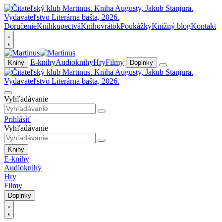
Doručenie
Kníhkupectvá
Knihovrátok
Poukážky
Knižný blog
Kontakt
E-knihy
Audioknihy
Hry
Filmy
Knihy
Doplnky
Vyhľadávanie
Prihlásiť
Vyhľadávanie
Knihy
E-knihy
Audioknihy
Hry
Filmy
Doplnky