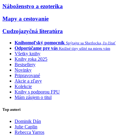
Náboženstvo a ezoterika
Mapy a cestovanie
Cudzojazyčná literatúra
Knihomoľský pomocník
Spýtajte sa Sherlocka, čo čítať
Odporúčame pre vás
Knižné tipy ušité na mieru vám
Všetky knihy
Knihy roka 2025
Bestsellery
Novinky
Pripravované
Akcie a zľavy
Kolekcie
Knihy s podporou FPU
Mám záujem o titul
Top autori
Dominik Dán
Julie Caplin
Rebecca Yarros