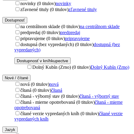
novinky (0 titulov)
novinky
zľavnené tituly (0 titulov)
zľavnené tituly
Dostupnosť
na centrálnom sklade (0 titulov)
na centrálnom sklade
predpredaj (0 titulov)
predpredaj
pripravujeme (0 titulov)
pripravujeme
dostupná (bez vypredaných) (0 titulov)
dostupná (bez
vypredaných)
Dostupnosť v kníhkupectve
Dolný Kubín (Zrno) (0 titulov)
Dolný Kubín (Zrno)
Nové / čítané
nová (0 titulov)
nová
čítaná (0 titulov)
čítaná
čítaná - výborný stav (0 titulov)
čítaná - výborný stav
čítaná - mierne opotrebovaná (0 titulov)
čítaná - mierne
opotrebovaná
čítané verzie vypredaných kníh (0 titulov)
čítané verzie
vypredaných kníh
Jazyk