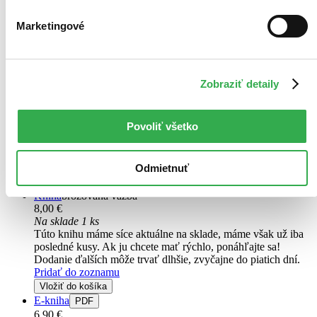
Marketingové
Skúmanie darov Ducha
Objavte silu, ktorú vám Boh pripravil
Zobraziť detaily
John Michael Talbot
Steve Rabey
Povoliť všetko
Božie riešenia. Aj tak sa dajú nazvať dary Ducha, ktoré Boh dáva k
dispozícii veriacim ľuďom. Vo všetkých situáciách, kde zlyháva či
nestačí ľudská múdrosť, predvídavosť, logika, úsilie, Boh obdarúva
Odmietnuť
svoje deti darmi uzdravovania, múdrosti, proroctva...
Kniha
brožovaná väzba
8,00 €
Na sklade 1 ks
Túto knihu máme síce aktuálne na sklade, máme však už iba
posledné kusy. Ak ju chcete mať rýchlo, ponáhľajte sa!
Dodanie ďalších môže trvať dlhšie, zvyčajne do piatich dní.
Pridať do zoznamu
Vložiť do košíka
E-kniha
PDF
6,90 €