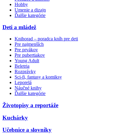
Hobby
Umenie a dizajn
Ďalšie kategórie
Deti a mládež
Knihorad – poradca kníh pre deti
Pre najmenších
Pre prvákov
Pre pubertiakov
Young Adult
Beletria
Rozprávky
Sci-fi, fantasy a komiksy
Leporelá
Náučné knihy
Ďalšie kategórie
Životopisy a reportáže
Kuchárky
Učebnice a slovníky