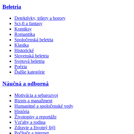
Beletria
Detektívky, trilery a horory
Sci-fi a fantasy
Komiksy
Romantika
Spoločenská beletria
Klasika
Historické
Slovenská beletria
Svetová beletria
Poézia
Ďalšie kategórie
Náučná a odborná
Motivácia a sebarozvoj
Biznis a manažment
Humanitné a spoločenské vedy
História
Životopisy a reportáže
Vzťahy a rodina
Zdravie a životný štýl
Počítače a internet