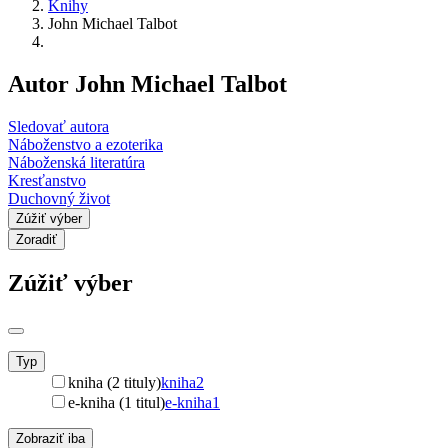
Knihy
John Michael Talbot
Autor John Michael Talbot
Sledovať autora
Náboženstvo a ezoterika
Náboženská literatúra
Kresťanstvo
Duchovný život
Zúžiť výber
Zoradiť
Zúžiť výber
Typ
kniha (2 tituly)
kniha
2
e-kniha (1 titul)
e-kniha
1
Zobraziť iba