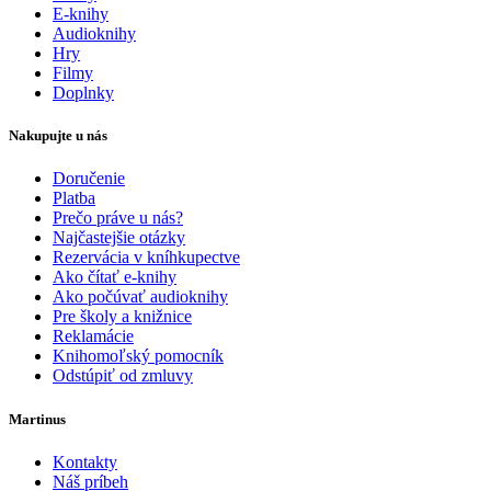
E-knihy
Audioknihy
Hry
Filmy
Doplnky
Nakupujte u nás
Doručenie
Platba
Prečo práve u nás?
Najčastejšie otázky
Rezervácia v kníhkupectve
Ako čítať e-knihy
Ako počúvať audioknihy
Pre školy a knižnice
Reklamácie
Knihomoľský pomocník
Odstúpiť od zmluvy
Martinus
Kontakty
Náš príbeh